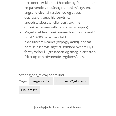
personer): Prikkende i hænder og fødder uden
en passende ydre årsag (paræstesi), rysten,
angst, følelser af rastløshed og stress,
depression, øget hjerterytme,
åndedrætsbesvær eller vejrtrækning
(bronkospasme) ) eller åndenød (dyspnø).
Meget sjælden (forekommer hos mindre end 1
ud af 10.000 personer): fald i
blodsukkerniveauet (hypoglykæmi), nedsat
hørelse eller syn, øget følsomhed over for lys,
forstyrrelser i lugtesansen og smag, hjertestop,
feber og en vedvarende sygdomsfølelse.
$config[ads_text4] not found
Tags:
Lægeplanter
Sundhed-Og-Livsstil
Hausmittel
$config[ads_kvadrat] not found