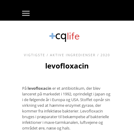
VIGTIGSTE
/
AKTIVE INGREDIENSER
/ 2020
levofloxacin
På
levofloxacin
er et antibiotikum, der blev
lanceret på markedet i 1992, oprindeligt i Japan og
i de følgende år i Europa og USA. Stoffet opnår sin
virkning ved at hæmme enzymet gyrase, der
kommer fra infektiøse bakterier. Levofloxacin
bruges i præparater til bekæmpelse af bakterielle
infektioner i mave-tarmkanalen, luftvejene og
området øre, næse og hals.