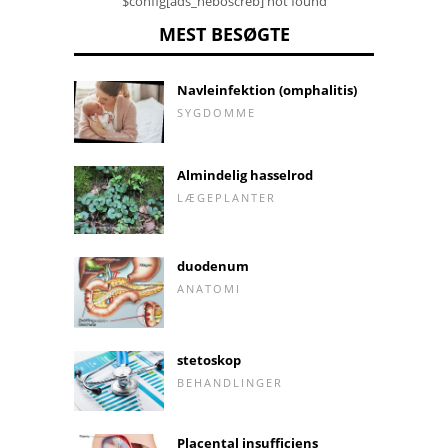
$config[ads_neboscreb] not found
MEST BESØGTE
Navleinfektion (omphalitis)
SYGDOMME
Almindelig hasselrod
LÆGEPLANTER
duodenum
ANATOMI
stetoskop
BEHANDLINGER
Placental insufficiens