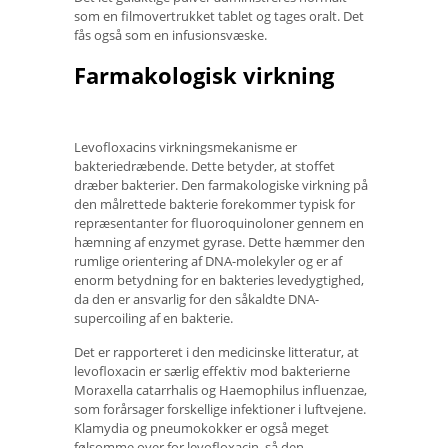
som en filmovertrukket tablet og tages oralt. Det
fås også som en infusionsvæske.
Farmakologisk virkning
Levofloxacins virkningsmekanisme er
bakteriedræbende. Dette betyder, at stoffet
dræber bakterier. Den farmakologiske virkning på
den målrettede bakterie forekommer typisk for
repræsentanter for fluoroquinoloner gennem en
hæmning af enzymet gyrase. Dette hæmmer den
rumlige orientering af DNA-molekyler og er af
enorm betydning for en bakteries levedygtighed,
da den er ansvarlig for den såkaldte DNA-
supercoiling af en bakterie.
Det er rapporteret i den medicinske litteratur, at
levofloxacin er særlig effektiv mod bakterierne
Moraxella catarrhalis og Haemophilus influenzae,
som forårsager forskellige infektioner i luftvejene.
Klamydia og pneumokokker er også meget
følsomme over for levofloxacin, så den