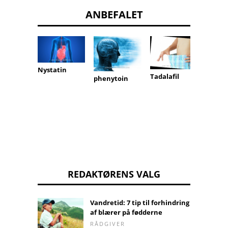
ANBEFALET
Nystatin
Midaz
Tadalafil
phenytoin
REDAKTØRENS VALG
Vandretid: 7 tip til forhindring
af blærer på fødderne
RÅDGIVER