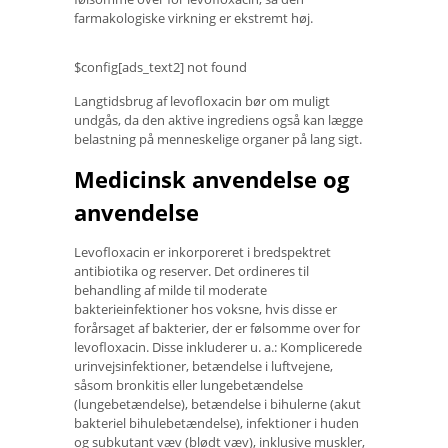
farmakologiske virkning er ekstremt høj.
$config[ads_text2] not found
Langtidsbrug af levofloxacin bør om muligt
undgås, da den aktive ingrediens også kan lægge
belastning på menneskelige organer på lang sigt.
Medicinsk anvendelse og
anvendelse
Levofloxacin er inkorporeret i bredspektret
antibiotika og reserver. Det ordineres til
behandling af milde til moderate
bakterieinfektioner hos voksne, hvis disse er
forårsaget af bakterier, der er følsomme over for
levofloxacin. Disse inkluderer u. a.: Komplicerede
urinvejsinfektioner, betændelse i luftvejene,
såsom bronkitis eller lungebetændelse
(lungebetændelse), betændelse i bihulerne (akut
bakteriel bihulebetændelse), infektioner i huden
og subkutant væv (blødt væv), inklusive muskler,