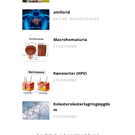
amilorid
AKTIVE INGREDIENSER
Macrohematuria
SYGDOMME
Kønsvorter (HPV)
SYGDOMME
Kolesterolesterlagringssygdo
m
SYGDOMME