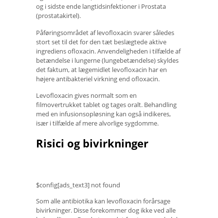
og i sidste ende langtidsinfektioner i Prostata
(prostatakirtel).
Påføringsområdet af levofloxacin svarer således
stort set til det for den tæt beslægtede aktive
ingrediens ofloxacin. Anvendeligheden i tilfælde af
betændelse i lungerne (lungebetændelse) skyldes
det faktum, at lægemidlet levofloxacin har en
højere antibakteriel virkning end ofloxacin.
Levofloxacin gives normalt som en
filmovertrukket tablet og tages oralt. Behandling
med en infusionsopløsning kan også indikeres,
især i tilfælde af mere alvorlige sygdomme.
Risici og bivirkninger
$config[ads_text3] not found
Som alle antibiotika kan levofloxacin forårsage
bivirkninger. Disse forekommer dog ikke ved alle