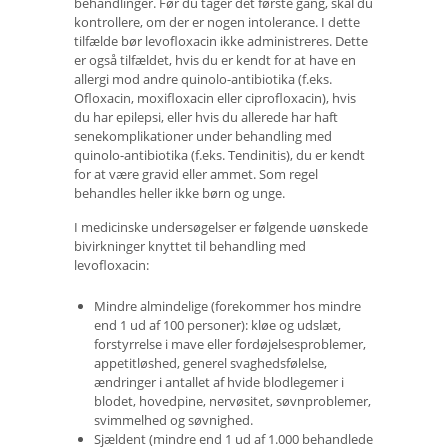
behandlinger. Før du tager det første gang, skal du
kontrollere, om der er nogen intolerance. I dette
tilfælde bør levofloxacin ikke administreres. Dette
er også tilfældet, hvis du er kendt for at have en
allergi mod andre quinolo-antibiotika (f.eks.
Ofloxacin, moxifloxacin eller ciprofloxacin), hvis
du har epilepsi, eller hvis du allerede har haft
senekomplikationer under behandling med
quinolo-antibiotika (f.eks. Tendinitis), du er kendt
for at være gravid eller ammet. Som regel
behandles heller ikke børn og unge.
I medicinske undersøgelser er følgende uønskede
bivirkninger knyttet til behandling med
levofloxacin:
Mindre almindelige (forekommer hos mindre
end 1 ud af 100 personer): kløe og udslæt,
forstyrrelse i mave eller fordøjelsesproblemer,
appetitløshed, generel svaghedsfølelse,
ændringer i antallet af hvide blodlegemer i
blodet, hovedpine, nervøsitet, søvnproblemer,
svimmelhed og søvnighed.
Sjældent (mindre end 1 ud af 1.000 behandlede