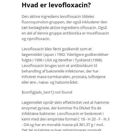
Hvad er levofloxacin?
Den aktive ingrediens levofloxacin tildeles
fluoroquinolon-gruppen, der også inkluderer den
tæt beslægtede aktive ingrediens ofloxacin. Også
en del af denne gruppe antibiotika er moxifloxacin
og ciprofloxacin.
Levofloxacin blev først godkendt som et
lægemiddel i Japan i 1992. Yderligere godkendelser
fulgte i 1996 i USA og derefter i Tyskland (1998).
Levofloxacin bruges som et antibiotikum til
behandling af bakterielle infektioner, der har
inficeret mave-tarmkanalen, prostata, luftvejene
eller øre-, næse- og halsområdet.
$config[ads_text1] not found
Lægemidlet opnår dets effektivitet ved at hæmme
enzymet gyrase, der kommer fra DNAet fra de
infektiøse bakterier. Levofloxacin er beskrevet i
kemi med den empiriske formel C 18 - H 20 - F - N 3
- O4 og har en moralsk masse på 361,37 g / mol.
Det let gulaktige pulver administreres normalt