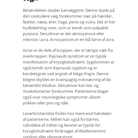
Betændelsen skader karvæggene. Denne skade på
den vaskulære væg forekommer især på hænder,
fødder, næse, ører, hage, penis og vulva. Det er her
hudblødning vises, som er kendt som palpable
purpura. Derudover er der akrocyanose eller
nekrose i acra. Acrocyanosis er en blå farve af acra.
Acras er de dele af kroppen, der er længst væk fra
overkroppen. Raynauds syndrom er en typisk
manifestation af kryoglobulinæmi. Sygdommen er
også kendt som Raynauds sygdom og er
kendetegnet ved angreb af blege fingre. Denne
blegne skyldes en krampagtig indsnævring af de
betændte blodkar. Derudover kan led- og
muskelsmerter forekomme. Patienterne klager
også over neurologiske symptomer såsom
prikken eller pins og nåle.
Leverforstørrelse findes hos mere end halvdelen
af ​​patienterne. Milten kan også forstørres.
Udvidelse af milten og leveren er typisk for
kryoglobulinæmi forårsaget af Waldenströms
sygdom eller plasmacytom.