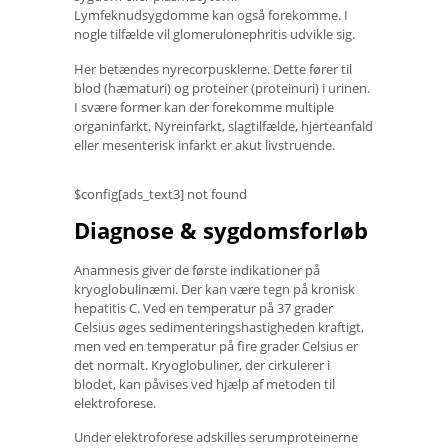
Lymfeknudsygdomme kan også forekomme. I
nogle tilfælde vil glomerulonephritis udvikle sig.
Her betændes nyrecorpusklerne. Dette fører til
blod (hæmaturi) og proteiner (proteinuri) i urinen.
I svære former kan der forekomme multiple
organinfarkt. Nyreinfarkt, slagtilfælde, hjerteanfald
eller mesenterisk infarkt er akut livstruende.
$config[ads_text3] not found
Diagnose & sygdomsforløb
Anamnesis giver de første indikationer på
kryoglobulinæmi. Der kan være tegn på kronisk
hepatitis C. Ved en temperatur på 37 grader
Celsius øges sedimenteringshastigheden kraftigt,
men ved en temperatur på fire grader Celsius er
det normalt. Kryoglobuliner, der cirkulerer i
blodet, kan påvises ved hjælp af metoden til
elektroforese.
Under elektroforese adskilles serumproteinerne