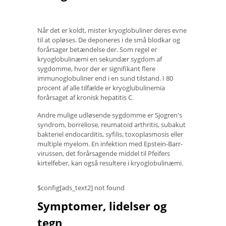
Når det er koldt, mister kryoglobuliner deres evne
til at opløses. De deponeres i de små blodkar og
forårsager betændelse der. Som regel er
kryoglobulinæmi en sekundær sygdom af
sygdomme, hvor der er signifikant flere
immunoglobuliner end i en sund tilstand. I 80
procent af alle tilfælde er kryoglubulinemia
forårsaget af kronisk hepatitis C.
Andre mulige udløsende sygdomme er Sjogren's
syndrom, borreliose, reumatoid arthritis, subakut
bakteriel endocarditis, syfilis, toxoplasmosis eller
multiple myelom. En infektion med Epstein-Barr-
virussen, det forårsagende middel til Pfeifers
kirtelfeber, kan også resultere i kryoglobulinæmi.
$config[ads_text2] not found
Symptomer, lidelser og
tegn