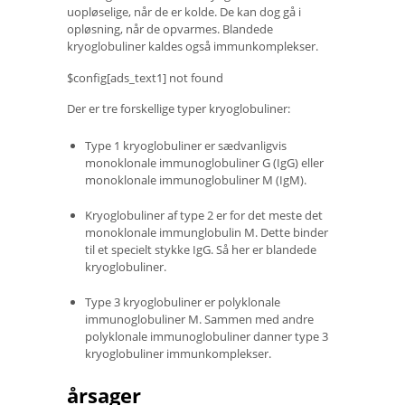
uopløselige, når de er kolde. De kan dog gå i
opløsning, når de opvarmes. Blandede
kryoglobuliner kaldes også immunkomplekser.
$config[ads_text1] not found
Der er tre forskellige typer kryoglobuliner:
Type 1 kryoglobuliner er sædvanligvis
monoklonale immunoglobuliner G (IgG) eller
monoklonale immunoglobuliner M (IgM).
Kryoglobuliner af type 2 er for det meste det
monoklonale immunglobulin M. Dette binder
til et specielt stykke IgG. Så her er blandede
kryoglobuliner.
Type 3 kryoglobuliner er polyklonale
immunoglobuliner M. Sammen med andre
polyklonale immunoglobuliner danner type 3
kryoglobuliner immunkomplekser.
årsager