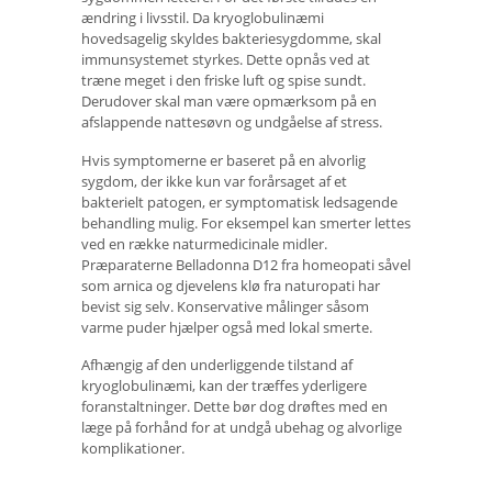
ændring i livsstil. Da kryoglobulinæmi
hovedsagelig skyldes bakteriesygdomme, skal
immunsystemet styrkes. Dette opnås ved at
træne meget i den friske luft og spise sundt.
Derudover skal man være opmærksom på en
afslappende nattesøvn og undgåelse af stress.
Hvis symptomerne er baseret på en alvorlig
sygdom, der ikke kun var forårsaget af et
bakterielt patogen, er symptomatisk ledsagende
behandling mulig. For eksempel kan smerter lettes
ved en række naturmedicinale midler.
Præparaterne Belladonna D12 fra homeopati såvel
som arnica og djevelens klø fra naturopati har
bevist sig selv. Konservative målinger såsom
varme puder hjælper også med lokal smerte.
Afhængig af den underliggende tilstand af
kryoglobulinæmi, kan der træffes yderligere
foranstaltninger. Dette bør dog drøftes med en
læge på forhånd for at undgå ubehag og alvorlige
komplikationer.