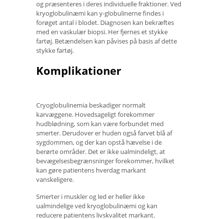
og præsenteres i deres individuelle fraktioner. Ved
kryoglobulinæmi kan y-globulinerne findes i
forøget antal i blodet. Diagnosen kan bekræftes
med en vaskulær biopsi. Her fjernes et stykke
fartøj. Betændelsen kan påvises på basis af dette
stykke fartøj.
Komplikationer
Cryoglobulinemia beskadiger normalt
karvæggene. Hovedsageligt forekommer
hudblødning, som kan være forbundet med
smerter. Derudover er huden også farvet blå af
sygdommen, og der kan opstå hævelse i de
berørte områder. Det er ikke ualmindeligt, at
bevægelsesbegrænsninger forekommer, hvilket
kan gøre patientens hverdag markant
vanskeligere.
Smerter i muskler og led er heller ikke
ualmindelige ved kryoglobulinæmi og kan
reducere patientens livskvalitet markant.