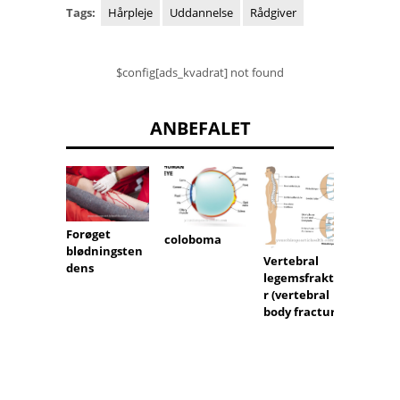
Tags:
Hårpleje
Uddannelse
Rådgiver
$config[ads_kvadrat] not found
ANBEFALET
Forøget
sarko
coloboma
blødningsten
Vertebral
dens
legemsfraktu
r (vertebral
body fracture)