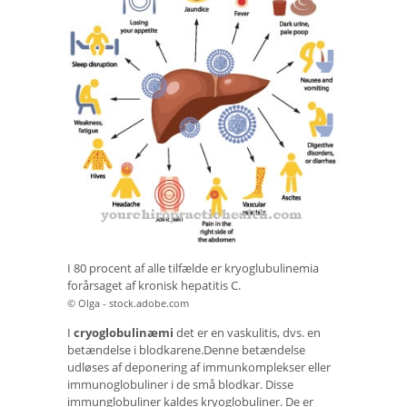
I 80 procent af alle tilfælde er kryoglubulinemia
forårsaget af kronisk hepatitis C.
© Olga - stock.adobe.com
I
cryoglobulinæmi
det er en vaskulitis, dvs. en
betændelse i blodkarene.Denne betændelse
udløses af deponering af immunkomplekser eller
immunoglobuliner i de små blodkar. Disse
immunglobuliner kaldes kryoglobuliner. De er