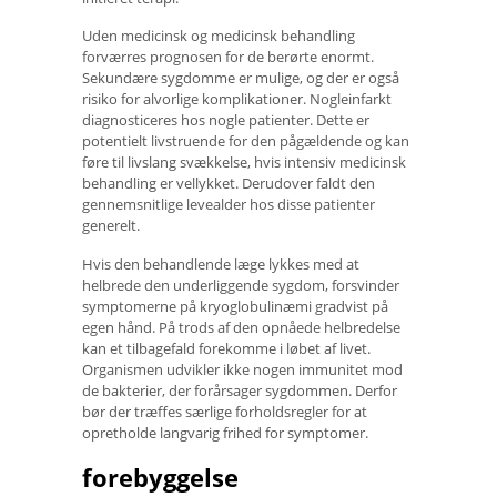
Uden medicinsk og medicinsk behandling
forværres prognosen for de berørte enormt.
Sekundære sygdomme er mulige, og der er også
risiko for alvorlige komplikationer. Nogleinfarkt
diagnosticeres hos nogle patienter. Dette er
potentielt livstruende for den pågældende og kan
føre til livslang svækkelse, hvis intensiv medicinsk
behandling er vellykket. Derudover faldt den
gennemsnitlige levealder hos disse patienter
generelt.
Hvis den behandlende læge lykkes med at
helbrede den underliggende sygdom, forsvinder
symptomerne på kryoglobulinæmi gradvist på
egen hånd. På trods af den opnåede helbredelse
kan et tilbagefald forekomme i løbet af livet.
Organismen udvikler ikke nogen immunitet mod
de bakterier, der forårsager sygdommen. Derfor
bør der træffes særlige forholdsregler for at
opretholde langvarig frihed for symptomer.
forebyggelse