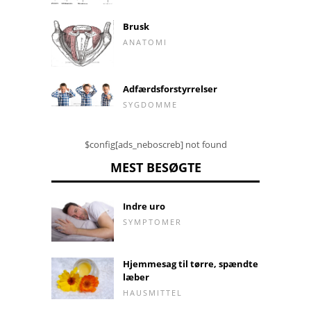
Brusk
ANATOMI
Adfærdsforstyrrelser
SYGDOMME
$config[ads_neboscreb] not found
MEST BESØGTE
Indre uro
SYMPTOMER
Hjemmesag til tørre, spændte
læber
HAUSMITTEL