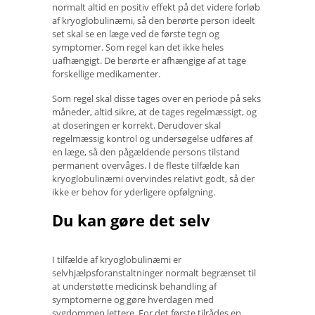
normalt altid en positiv effekt på det videre forløb
af kryoglobulinæmi, så den berørte person ideelt
set skal se en læge ved de første tegn og
symptomer. Som regel kan det ikke heles
uafhængigt. De berørte er afhængige af at tage
forskellige medikamenter.
Som regel skal disse tages over en periode på seks
måneder, altid sikre, at de tages regelmæssigt, og
at doseringen er korrekt. Derudover skal
regelmæssig kontrol og undersøgelse udføres af
en læge, så den pågældende persons tilstand
permanent overvåges. I de fleste tilfælde kan
kryoglobulinæmi overvindes relativt godt, så der
ikke er behov for yderligere opfølgning.
Du kan gøre det selv
I tilfælde af kryoglobulinæmi er
selvhjælpsforanstaltninger normalt begrænset til
at understøtte medicinsk behandling af
symptomerne og gøre hverdagen med
sygdommen lettere. For det første tilrådes en