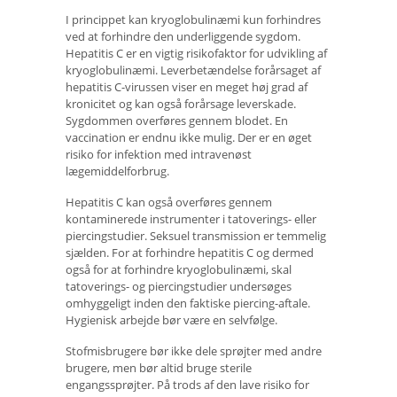
I princippet kan kryoglobulinæmi kun forhindres
ved at forhindre den underliggende sygdom.
Hepatitis C er en vigtig risikofaktor for udvikling af
kryoglobulinæmi. Leverbetændelse forårsaget af
hepatitis C-virussen viser en meget høj grad af
kronicitet og kan også forårsage leverskade.
Sygdommen overføres gennem blodet. En
vaccination er endnu ikke mulig. Der er en øget
risiko for infektion med intravenøst ​​
lægemiddelforbrug.
Hepatitis C kan også overføres gennem
kontaminerede instrumenter i tatoverings- eller
piercingstudier. Seksuel transmission er temmelig
sjælden. For at forhindre hepatitis C og dermed
også for at forhindre kryoglobulinæmi, skal
tatoverings- og piercingstudier undersøges
omhyggeligt inden den faktiske piercing-aftale.
Hygienisk arbejde bør være en selvfølge.
Stofmisbrugere bør ikke dele sprøjter med andre
brugere, men bør altid bruge sterile
engangssprøjter. På trods af den lave risiko for