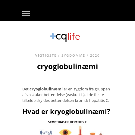
VIGTIGSTE
/
SYGDOMME
/ 2020
cryoglobulinæmi
Det
cryoglobulinæmi
er en sygdom fra gruppen
af ​​vaskulær betændelse (vaskulitis). I de fleste
tilfælde skyldes betændelsen kronisk hepatitis C.
Hvad er kryoglobulinæmi?