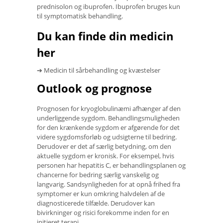
prednisolon og ibuprofen. Ibuprofen bruges kun
til symptomatisk behandling.
Du kan finde din medicin
her
➔ Medicin til sårbehandling og kvæstelser
Outlook og prognose
Prognosen for kryoglobulinæmi afhænger af den
underliggende sygdom. Behandlingsmuligheden
for den krænkende sygdom er afgørende for det
videre sygdomsforløb og udsigterne til bedring.
Derudover er det af særlig betydning, om den
aktuelle sygdom er kronisk. For eksempel, hvis
personen har hepatitis C, er behandlingsplanen og
chancerne for bedring særlig vanskelig og
langvarig. Sandsynligheden for at opnå frihed fra
symptomer er kun omkring halvdelen af ​​de
diagnosticerede tilfælde. Derudover kan
bivirkninger og risici forekomme inden for en
initieret terapi.