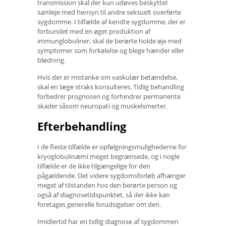
transmission skal der kun udøves beskyttet
samleje med hensyn til andre seksuelt overførte
sygdomme. I tilfælde af kendte sygdomme, der er
forbundet med en øget produktion af
immunglobuliner, skal de berørte holde øje med
symptomer som forkølelse og blege hænder eller
blødning.
Hvis der er mistanke om vaskulær betændelse,
skal en læge straks konsulteres. Tidlig behandling
forbedrer prognosen og forhindrer permanente
skader såsom neuropati og muskelsmerter.
Efterbehandling
I de fleste tilfælde er opfølgningsmulighederne for
kryoglobulinæmi meget begrænsede, og i nogle
tilfælde er de ikke tilgængelige for den
pågældende. Det videre sygdomsforløb afhænger
meget af tilstanden hos den berørte person og
også af diagnosetidspunktet, så der ikke kan
foretages generelle forudsigelser om den.
Imidlertid har en tidlig diagnose af sygdommen