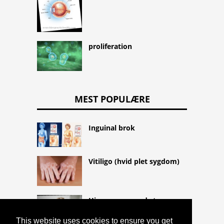
proliferation
MEST POPULÆRE
Inguinal brok
Vitiligo (hvid plet sygdom)
Hjemmesag mod stress
This website uses cookies to ensure you get