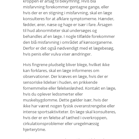
kroppen er årsag til bekymring. Hvis blå
misfarvning forekommer gentagne gange, eller
hvis der er en stigning i misfarvning, skal en læge
konsulteres for at afklare symptomerne. Hænder,
fødder, ører, næse og hage er især i fare. Årsagen
til hud abnormiteter skal undersøges og
behandles af en læge. I nogle tilfælde forekommer
den blå misfarvning i området af kønsorganerne.
Derfor er det også nødvendigt med et lægebesøg,
hvis penis eller vulva viser ændringer.
Hvis fingrene pludselig bliver blege, hvilket ikke
kan forklares, skal en læge informeres om
observationer. Der kræves en læge, hvis der er
sensoriske lidelser i huden, en prikkende
fornemmelse eller følelsesløshed. Kontakt en læge,
hvis du oplever ledssmerter eller
muskelsygdomme. Dette gælder især, hvis der
ikke har været nogen fysisk overanstrengelse eller
intense sportsaktiviteter. En læge skal konsulteres,
hvis der er en følelse af tæthed i overkroppen,
cirkulationsproblemer eller uregelmæssig
hjerterytme.