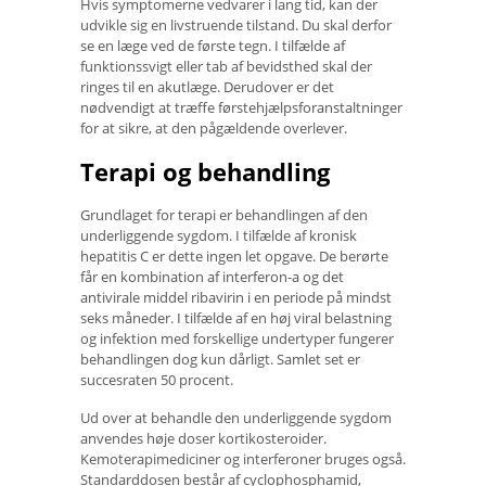
Hvis symptomerne vedvarer i lang tid, kan der
udvikle sig en livstruende tilstand. Du skal derfor
se en læge ved de første tegn. I tilfælde af
funktionssvigt eller tab af bevidsthed skal der
ringes til en akutlæge. Derudover er det
nødvendigt at træffe førstehjælpsforanstaltninger
for at sikre, at den pågældende overlever.
Terapi og behandling
Grundlaget for terapi er behandlingen af ​​den
underliggende sygdom. I tilfælde af kronisk
hepatitis C er dette ingen let opgave. De berørte
får en kombination af interferon-a og det
antivirale middel ribavirin i en periode på mindst
seks måneder. I tilfælde af en høj viral belastning
og infektion med forskellige undertyper fungerer
behandlingen dog kun dårligt. Samlet set er
succesraten 50 procent.
Ud over at behandle den underliggende sygdom
anvendes høje doser kortikosteroider.
Kemoterapimediciner og interferoner bruges også.
Standarddosen består af cyclophosphamid,