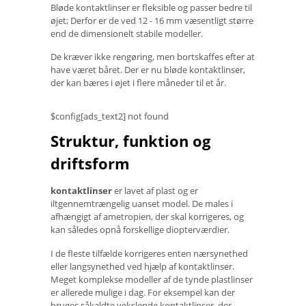
Bløde kontaktlinser er fleksible og passer bedre til
øjet; Derfor er de ved 12 - 16 mm væsentligt større
end de dimensionelt stabile modeller.
De kræver ikke rengøring, men bortskaffes efter at
have været båret. Der er nu bløde kontaktlinser,
der kan bæres i øjet i flere måneder til et år.
$config[ads_text2] not found
Struktur, funktion og
driftsform
kontaktlinser
er lavet af plast og er
iltgennemtrængelig uanset model. De males i
afhængigt af ametropien, der skal korrigeres, og
kan således opnå forskellige diopterværdier.
I de fleste tilfælde korrigeres enten nærsynethed
eller langsynethed ved hjælp af kontaktlinser.
Meget komplekse modeller af de tynde plastlinser
er allerede mulige i dag. For eksempel kan der
bruges såkaldte vekslende kontaktlinser, der