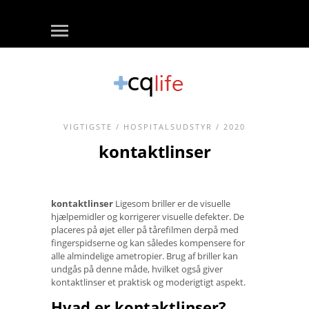
VIGTIGSTE
/
HOSPITALSUDSTYR
/ 2020
kontaktlinser
kontaktlinser
Ligesom briller er de visuelle
hjælpemidler og korrigerer visuelle defekter. De
placeres på øjet eller på tårefilmen derpå med
fingerspidserne og kan således kompensere for
alle almindelige ametropier. Brug af briller kan
undgås på denne måde, hvilket også giver
kontaktlinser et praktisk og moderigtigt aspekt.
Hvad er kontaktlinser?