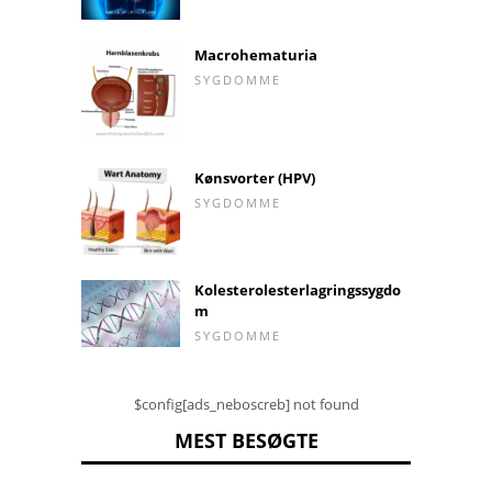
Macrohematuria
SYGDOMME
Kønsvorter (HPV)
SYGDOMME
Kolesterolesterlagringssygdo
m
SYGDOMME
$config[ads_neboscreb] not found
MEST BESØGTE