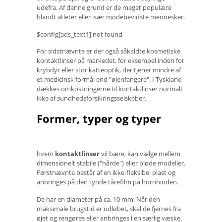
udefra. Af denne grund er de meget populære
blandt atleter eller især modebevidste mennesker.
$config[ads_text1] not found
For sidstnævnte er der også såkaldte kosmetiske
kontaktlinser på markedet, for eksempel inden for
krybdyr eller stor katteoptik, der tjener mindre af
et medicinsk formål end "øjenfangere". I Tyskland
dækkes omkostningerne til kontaktlinser normalt
ikke af sundhedsforsikringsselskaber.
Former, typer og typer
hvem
kontaktlinser
vil bære, kan vælge mellem
dimensionelt stabile ("hårde") eller bløde modeller.
Førstnævnte består af en ikke-fleksibel plast og
anbringes på den tynde tårefilm på hornhinden.
De har en diameter på ca. 10 mm. Når den
maksimale brugstid er udløbet, skal de fjernes fra
øjet og rengøres eller anbringes i en særlig væske.