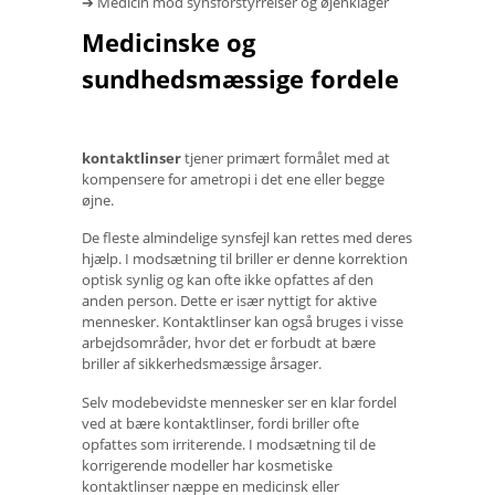
➔ Medicin mod synsforstyrrelser og øjenklager
Medicinske og
sundhedsmæssige fordele
kontaktlinser
tjener primært formålet med at
kompensere for ametropi i det ene eller begge
øjne.
De fleste almindelige synsfejl kan rettes med deres
hjælp. I modsætning til briller er denne korrektion
optisk synlig og kan ofte ikke opfattes af den
anden person. Dette er især nyttigt for aktive
mennesker. Kontaktlinser kan også bruges i visse
arbejdsområder, hvor det er forbudt at bære
briller af sikkerhedsmæssige årsager.
Selv modebevidste mennesker ser en klar fordel
ved at bære kontaktlinser, fordi briller ofte
opfattes som irriterende. I modsætning til de
korrigerende modeller har kosmetiske
kontaktlinser næppe en medicinsk eller