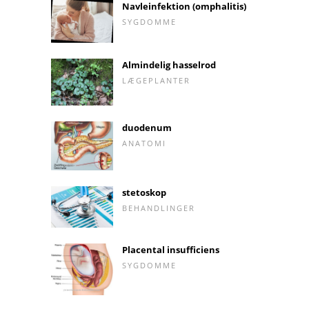
Navleinfektion (omphalitis)
SYGDOMME
Almindelig hasselrod
LÆGEPLANTER
duodenum
ANATOMI
stetoskop
BEHANDLINGER
Placental insufficiens
SYGDOMME