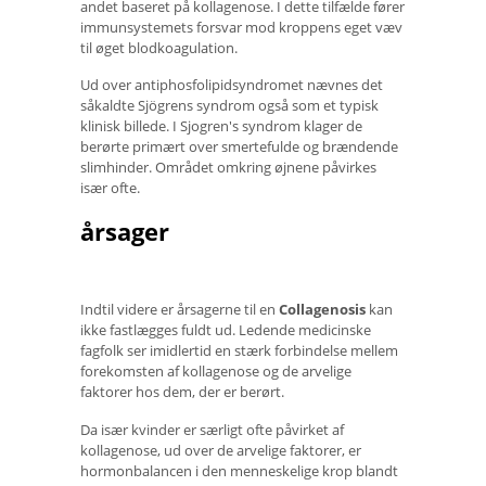
andet baseret på kollagenose. I dette tilfælde fører
immunsystemets forsvar mod kroppens eget væv
til øget blodkoagulation.
Ud over antiphosfolipidsyndromet nævnes det
såkaldte Sjögrens syndrom også som et typisk
klinisk billede. I Sjogren's syndrom klager de
berørte primært over smertefulde og brændende
slimhinder. Området omkring øjnene påvirkes
især ofte.
årsager
Indtil videre er årsagerne til en
Collagenosis
kan
ikke fastlægges fuldt ud. Ledende medicinske
fagfolk ser imidlertid en stærk forbindelse mellem
forekomsten af ​​kollagenose og de arvelige
faktorer hos dem, der er berørt.
Da især kvinder er særligt ofte påvirket af
kollagenose, ud over de arvelige faktorer, er
hormonbalancen i den menneskelige krop blandt