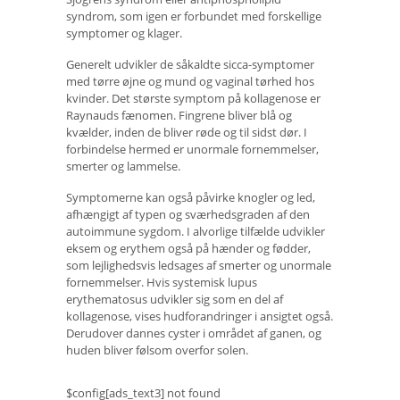
syndrom, som igen er forbundet med forskellige
symptomer og klager.
Generelt udvikler de såkaldte sicca-symptomer
med tørre øjne og mund og vaginal tørhed hos
kvinder. Det største symptom på kollagenose er
Raynauds fænomen. Fingrene bliver blå og
kvælder, inden de bliver røde og til sidst dør. I
forbindelse hermed er unormale fornemmelser,
smerter og lammelse.
Symptomerne kan også påvirke knogler og led,
afhængigt af typen og sværhedsgraden af ​​den
autoimmune sygdom. I alvorlige tilfælde udvikler
eksem og erythem også på hænder og fødder,
som lejlighedsvis ledsages af smerter og unormale
fornemmelser. Hvis systemisk lupus
erythematosus udvikler sig som en del af
kollagenose, vises hudforandringer i ansigtet også.
Derudover dannes cyster i området af ganen, og
huden bliver følsom overfor solen.
$config[ads_text3] not found