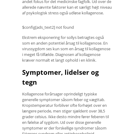
andet fokus for det medicinske fagfolk. Ud over de
allerede nævnte faktorer kan et særligt højt niveau
af psykologisk stress også udløse kollagenose.
$config[ads_text2] not found
Ekstrem eksponering for sollys betragtes også
som en anden potentiel årsag til kollagenose. En
virussygdom ses kun som en årsag til kollagenose
i meget få tilfælde. Diagnosen af ​​kollagenose
kræver normalt et langt ophold i en klinik.
Symptomer, lidelser og
tegn
Kollagenose forårsager oprindeligt typiske
generelle symptomer såsom feber og vægttab.
Kropstemperatur forbliver ofte forhøjet over en
længere periode, men stiger sjældent over 38,5
grader celsius. Ikke desto mindre fører feberen til
en følelse af sygdom. Ud over disse generelle
symptomer er der forskellige syndromer såsom
Sjögrens syndrom eller antiphospholipid