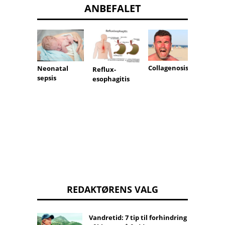
ANBEFALET
Hyper
Collagenosis
Neonatal
Reflux-
eoidi
sepsis
esophagitis
(overa
parath
ea kirt
REDAKTØRENS VALG
Vandretid: 7 tip til forhindring