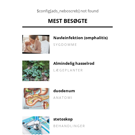
$config[ads_neboscreb] not found
MEST BESØGTE
Navleinfektion (omphalitis)
SYGDOMME
Almindelig hasselrod
LÆGEPLANTER
duodenum
ANATOMI
stetoskop
BEHANDLINGER