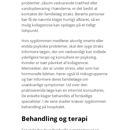
problemer, såsom vedvarende træthed eller
vandopbevaring i hænderne, er det bedst at
kontakte din familielæg straks. Berørte personer
bør få de nævnte klager hurtigt afklaret, så en
mulig kollagenose kan opdages på et tidligt
tidspunkt.
Hvis sygdommen medfører alvorlig smerte eller
endda psykiske problemer, skal den syge straks
informere lægen, der om nødvendigt kan indlede
yderligere terapi og konsultere en psykolog.
Kvinder er især påvirket af kollagenose.
Mennesker, der er under stress, eller som har
hormonelle lidelser, hører også til risikogrupperne
og bør informere deres familielæge om
usædvanlige symptomer. Ud over den
praktiserende læge kan en internist konsulteres.
De enkelte klager behandles af forskellige
specialister. I de sene stadier kræver sygdommen
behandling på hospitalet.
Behandling og terapi