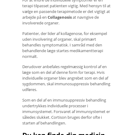
For at lindre de individuelle symptomer er en
terapi tilpasset patienten vigtig. Med hensyn til at
vælge en passende terapimetode er det vigtigt at
arbejde på en
Collagenosis
at navngive de
involverede organer.
Patienter, der lider af kollagenose, for eksempel
uden involvering af organer, skal primært
behandles symptomatisk. I samråd med den
behandlende læge startes medikamentterapi
normalt.
Derudover anbefales regelmæssig kontrol af en
læge som en del af denne form for terapi. Hvis
individuelle organer blev angrebet som en del af
sygdommen, skal immunosuppressiv behandling
udføres.
Som en del af en immunsuppressiv behandling
undertrykkes individuelle processer i
immunsystemet. Forsvaret af immunsystemet er
således slukket. Cortison bruges derfor ofte i
starten af ​​behandlingen.