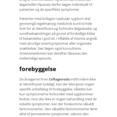
lægemidler tilpasses derfor lægen individuelt til
patienten og de specifikke symptomer.
Patienter med kollagen vaskulær sygdom skal
gennemgå regelmæssig medicinsk kontrol hele
livet for at identificere og forhindre følgeskader og
sundhedsændringer på grund af forskellige kilder
til betændelse i god tid. I tilfælde af intense angreb
med alvorlige smertsymptomer eller organiske
svækkelser, bør lægen også konsulteres.
Smertemedicinen kan derefter tilpasses den
midlertidige episode.
forebyggelse
Da årsagerne til en
Collagenosis
indtil videre ikke
er identificeret tydeligt, kan der ikke gives nogen
specifik anbefaling til forebyggelse. Således kan
kun symptomerne forbundet med sygdommen
lindres. Hvis der ikke er nogen behandling med de
enkelte symptomer, kan der forekomme såkaldt
fantomsmerter. Den såkaldte fantomsmerter fører
altid til permanente symptomer, selvom den