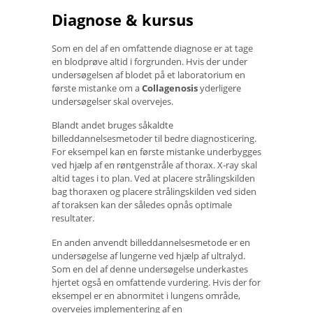
Diagnose & kursus
Som en del af en omfattende diagnose er at tage
en blodprøve altid i forgrunden. Hvis der under
undersøgelsen af ​​blodet på et laboratorium en
første mistanke om a
Collagenosis
yderligere
undersøgelser skal overvejes.
Blandt andet bruges såkaldte
billeddannelsesmetoder til bedre diagnosticering.
For eksempel kan en første mistanke underbygges
ved hjælp af en røntgenstråle af thorax. X-ray skal
altid tages i to plan. Ved at placere strålingskilden
bag thoraxen og placere strålingskilden ved siden
af ​​toraksen kan der således opnås optimale
resultater.
En anden anvendt billeddannelsesmetode er en
undersøgelse af lungerne ved hjælp af ultralyd.
Som en del af denne undersøgelse underkastes
hjertet også en omfattende vurdering. Hvis der for
eksempel er en abnormitet i lungens område,
overvejes implementering af en