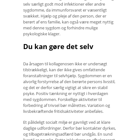
selv særligt godt mod infektioner eller andre
sygdomme, da immunforsvaret er væsentligt
svækket. Hjælp og pleje af den person, der er
berørt af ens familie, kan også være meget nyttig
med denne sygdom og forhindre mulige
psykologiske klager.
Du kan gøre det selv
Da årsagen til kollagenosen ikke er undersøgt
tilstrækkeligt, kan der ikke gives omfattende
foranstaltninger til selvhjælp. Sygdommen er en
alvorlig forstyrrelse af den berørte persons livsstil,
og det er derfor særlig vigtigt at sikre en stabil
psyke. Positiv tænkning er nyttigt i hverdagen
med sygdommen. Forskellige aktiviteter til
forbedring af trivsel bør målrettes. Variation og
livsbekræftende fritidsaktiviteter anbefales.
Et pålideligt socialt miljø er gavnligt ved at klare
daglige udfordringer. Derfor bør kontakter dyrkes,
og tilbagetrækningsadfærd bør undgås. En sund
livsstil er gavnlig. Dette inkluderer en afbalanceret