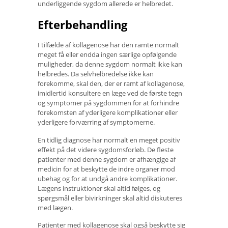
underliggende sygdom allerede er helbredet.
Efterbehandling
I tilfælde af kollagenose har den ramte normalt
meget få eller endda ingen særlige opfølgende
muligheder, da denne sygdom normalt ikke kan
helbredes. Da selvhelbredelse ikke kan
forekomme, skal den, der er ramt af kollagenose,
imidlertid konsultere en læge ved de første tegn
og symptomer på sygdommen for at forhindre
forekomsten af ​​yderligere komplikationer eller
yderligere forværring af symptomerne.
En tidlig diagnose har normalt en meget positiv
effekt på det videre sygdomsforløb. De fleste
patienter med denne sygdom er afhængige af
medicin for at beskytte de indre organer mod
ubehag og for at undgå andre komplikationer.
Lægens instruktioner skal altid følges, og
spørgsmål eller bivirkninger skal altid diskuteres
med lægen.
Patienter med kollagenose skal også beskytte sig