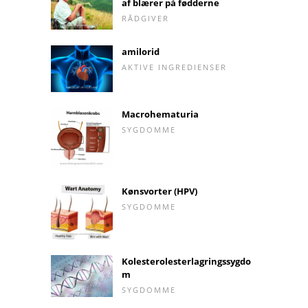
af blærer på fødderne
RÅDGIVER
amilorid
AKTIVE INGREDIENSER
Macrohematuria
SYGDOMME
Kønsvorter (HPV)
SYGDOMME
Kolesterolesterlagringssygdo
m
SYGDOMME