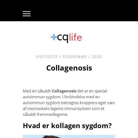
VIGTIGSTE
/
SYGDOMME
/ 2020
Collagenosis
Med en såkaldt
Collagenosis
det er en speciel
autoimmun sygdom. I forbindelse med en
autoimmun sygdom betragtes kroppens eget væv
af menneskets legems immunsystem som et
såkaldt fremmedlegeme.
Hvad er kollagen sygdom?