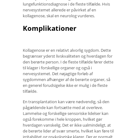
lungefunktionsdiagnose i de fleste tilfælde. Hvis
nervesystemet allerede er påvirket af en
kollagenose, skal en neurolog vurderes.
Komplikationer
Kollagenose er en relativt alvorlig sygdom. Dette
begrænser yderst livskvaliteten og hverdagen for
den berørte person. I de fleste tilfælde fører dette
til klager i forskellige organer og også i
nervesystemet. Det nøjagtige forløb af
sygdommen afhænger af de berørte organer, så
en generel forudsigelse ikke er mulig i de fleste
tilfælde.
En transplantation kan være nødvendig, så den
pågældende kan fortsætte med at overleve.
Lammelse og forskellige sensoriske lidelser kan
også forekomme i hele kroppen, hvilket gør
hverdagen vanskelig. Det er ikke ualmindeligt, at
de berørte lider af svær smerte, hvilket kan føre til
irritabilitet og psykologiske klager. Der er normalt