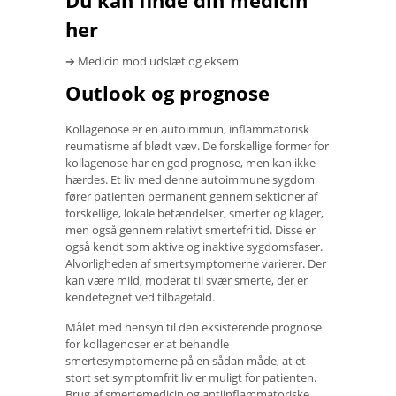
Du kan finde din medicin
her
➔ Medicin mod udslæt og eksem
Outlook og prognose
Kollagenose er en autoimmun, inflammatorisk
reumatisme af blødt væv. De forskellige former for
kollagenose har en god prognose, men kan ikke
hærdes. Et liv med denne autoimmune sygdom
fører patienten permanent gennem sektioner af
forskellige, lokale betændelser, smerter og klager,
men også gennem relativt smertefri tid. Disse er
også kendt som aktive og inaktive sygdomsfaser.
Alvorligheden af ​​smertsymptomerne varierer. Der
kan være mild, moderat til svær smerte, der er
kendetegnet ved tilbagefald.
Målet med hensyn til den eksisterende prognose
for kollagenoser er at behandle
smertesymptomerne på en sådan måde, at et
stort set symptomfrit liv er muligt for patienten.
Brug af smertemedicin og antiinflammatoriske