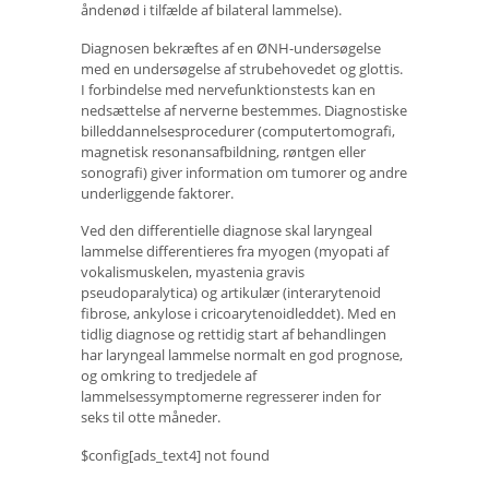
åndenød i tilfælde af bilateral lammelse).
Diagnosen bekræftes af en ØNH-undersøgelse
med en undersøgelse af strubehovedet og glottis.
I forbindelse med nervefunktionstests kan en
nedsættelse af nerverne bestemmes. Diagnostiske
billeddannelsesprocedurer (computertomografi,
magnetisk resonansafbildning, røntgen eller
sonografi) giver information om tumorer og andre
underliggende faktorer.
Ved den differentielle diagnose skal laryngeal
lammelse differentieres fra myogen (myopati af
vokalismuskelen, myastenia gravis
pseudoparalytica) og artikulær (interarytenoid
fibrose, ankylose i cricoarytenoidleddet). Med en
tidlig diagnose og rettidig start af behandlingen
har laryngeal lammelse normalt en god prognose,
og omkring to tredjedele af
lammelsessymptomerne regresserer inden for
seks til otte måneder.
$config[ads_text4] not found