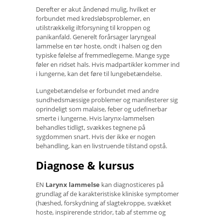
Derefter er akut åndenød mulig, hvilket er
forbundet med kredsløbsproblemer, en
utilstrækkelig iltforsyning til kroppen og
panikanfald. Generelt forårsager laryngeal
lammelse en tør hoste, ondt i halsen og den
typiske følelse af fremmedlegeme. Mange syge
føler en ridset hals. Hvis madpartikler kommer ind
i lungerne, kan det føre til lungebetændelse.
Lungebetændelse er forbundet med andre
sundhedsmæssige problemer og manifesterer sig
oprindeligt som malaise, feber og udefinerbar
smerte i lungerne. Hvis larynx-lammelsen
behandles tidligt, svækkes tegnene på
sygdommen snart. Hvis der ikke er nogen
behandling, kan en livstruende tilstand opstå.
Diagnose & kursus
EN
Larynx lammelse
kan diagnosticeres på
grundlag af de karakteristiske kliniske symptomer
(hæshed, forskydning af slagtekroppe, svækket
hoste, inspirerende stridor, tab af stemme og