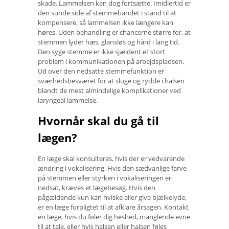
skade. Lammelsen kan dog fortsætte. Imidlertid er
den sunde side af stemmebåndet i stand til at
kompensere, så lammelsen ikke længere kan
høres. Uden behandling er chancerne større for, at
stemmen lyder hæs, glansløs og hård i lang tid.
Den syge stemme er ikke sjældent et stort
problem i kommunikationen på arbejdspladsen.
Ud over den nedsatte stemmefunktion er
sværhedsbesværet for at sluge og rydde i halsen
blandt de mest almindelige komplikationer ved
laryngeal lammelse.
Hvornår skal du gå til
lægen?
En læge skal konsulteres, hvis der er vedvarende
ændring i vokalisering. Hvis den sædvanlige farve
på stemmen eller styrken i vokaliseringen er
nedsat, kræves et lægebesøg. Hvis den
pågældende kun kan hviske eller give bjælkelyde,
er en læge forpligtet til at afklare årsagen. Kontakt
en læge, hvis du føler dig heshed, manglende evne
til at tale, eller hvis halsen eller halsen føles