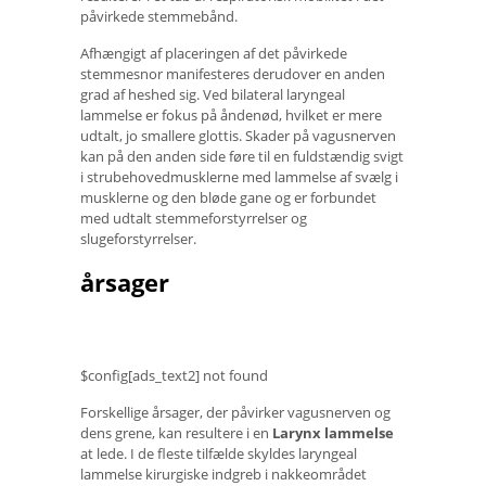
påvirkede stemmebånd.
Afhængigt af placeringen af ​​det påvirkede
stemmesnor manifesteres derudover en anden
grad af heshed sig. Ved bilateral laryngeal
lammelse er fokus på åndenød, hvilket er mere
udtalt, jo smallere glottis. Skader på vagusnerven
kan på den anden side føre til en fuldstændig svigt
i strubehovedmusklerne med lammelse af svælg i
musklerne og den bløde gane og er forbundet
med udtalt stemmeforstyrrelser og
slugeforstyrrelser.
årsager
$config[ads_text2] not found
Forskellige årsager, der påvirker vagusnerven og
dens grene, kan resultere i en
Larynx lammelse
at lede. I de fleste tilfælde skyldes laryngeal
lammelse kirurgiske indgreb i nakkeområdet