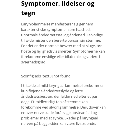
Symptomer, lidelser og
tegn
Larynx-lammelse manifesterer sig gennem
karakteristiske symptomer som hæshed,
unormale åndedrætsstøj og åndenød. I alvorlige
tilfælde mister den berørte person sin stemme.
Før det er der normalt besvær med at sluge, tør
hoste og lejlighedsvis smerter. Symptomerne kan
forekomme ensidige eller bilaterale og variere i
sværhedsgrad.
$config[ads_text3] not found
I tilfælde af mild laryngeal lammelse forekommer
kun fløjende åndedrætslyde og lette
åndedrætsbesvær, der falder ned efter et par
dage. Et midlertidigt tab af stemme kan
forekomme ved alvorlig lammelse. Derudover kan
enhver nerveskade forårsage hosteanfald og
problemer med at synke. Skader på laryngeal
nerven på begge sider kan være livstruende.