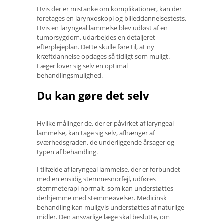
Hvis der er mistanke om komplikationer, kan der
foretages en larynxoskopi og billeddannelsestests.
Hvis en laryngeal lammelse blev udløst af en
tumorsygdom, udarbejdes en detaljeret
efterplejeplan. Dette skulle føre til, at ny
kræftdannelse opdages så tidligt som muligt.
Læger lover sig selv en optimal
behandlingsmulighed.
Du kan gøre det selv
Hvilke målinger de, der er påvirket af laryngeal
lammelse, kan tage sig selv, afhænger af
sværhedsgraden, de underliggende årsager og
typen af ​​behandling.
I tilfælde af laryngeal lammelse, der er forbundet
med en ensidig stemmesnorfejl, udføres
stemmeterapi normalt, som kan understøttes
derhjemme med stemmeøvelser. Medicinsk
behandling kan muligvis understøttes af naturlige
midler. Den ansvarlige læge skal beslutte, om