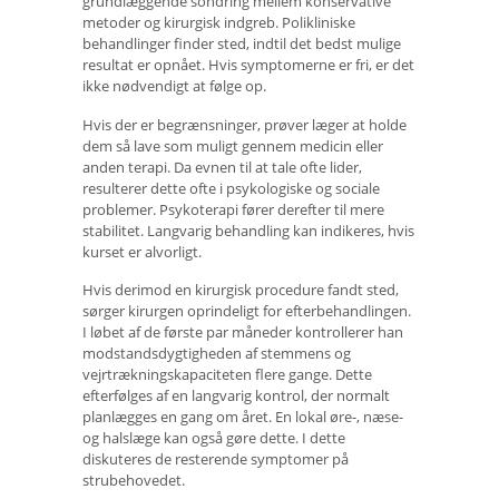
grundlæggende sondring mellem konservative
metoder og kirurgisk indgreb. Polikliniske
behandlinger finder sted, indtil det bedst mulige
resultat er opnået. Hvis symptomerne er fri, er det
ikke nødvendigt at følge op.
Hvis der er begrænsninger, prøver læger at holde
dem så lave som muligt gennem medicin eller
anden terapi. Da evnen til at tale ofte lider,
resulterer dette ofte i psykologiske og sociale
problemer. Psykoterapi fører derefter til mere
stabilitet. Langvarig behandling kan indikeres, hvis
kurset er alvorligt.
Hvis derimod en kirurgisk procedure fandt sted,
sørger kirurgen oprindeligt for efterbehandlingen.
I løbet af de første par måneder kontrollerer han
modstandsdygtigheden af ​​stemmens og
vejrtrækningskapaciteten flere gange. Dette
efterfølges af en langvarig kontrol, der normalt
planlægges en gang om året. En lokal øre-, næse-
og halslæge kan også gøre dette. I dette
diskuteres de resterende symptomer på
strubehovedet.