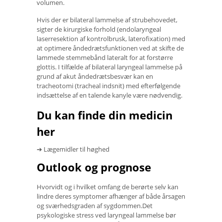
volumen.
Hvis der er bilateral lammelse af strubehovedet,
sigter de kirurgiske forhold (endolaryngeal
laserresektion af kontrolbrusk, laterofixation) med
at optimere åndedrætsfunktionen ved at skifte de
lammede stemmebånd lateralt for at forstørre
glottis. I tilfælde af bilateral laryngeal lammelse på
grund af akut åndedrætsbesvær kan en
tracheotomi (tracheal indsnit) med efterfølgende
indsættelse af en talende kanyle være nødvendig.
Du kan finde din medicin
her
➔ Lægemidler til høghed
Outlook og prognose
Hvorvidt og i hvilket omfang de berørte selv kan
lindre deres symptomer afhænger af både årsagen
og sværhedsgraden af ​​sygdommen.Det
psykologiske stress ved laryngeal lammelse bør