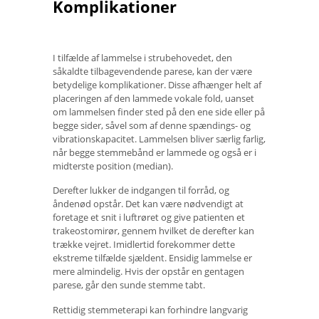
Komplikationer
I tilfælde af lammelse i strubehovedet, den
såkaldte tilbagevendende parese, kan der være
betydelige komplikationer. Disse afhænger helt af
placeringen af ​​den lammede vokale fold, uanset
om lammelsen finder sted på den ene side eller på
begge sider, såvel som af denne spændings- og
vibrationskapacitet. Lammelsen bliver særlig farlig,
når begge stemmebånd er lammede og også er i
midterste position (median).
Derefter lukker de indgangen til forråd, og
åndenød opstår. Det kan være nødvendigt at
foretage et snit i luftrøret og give patienten et
trakeostomirør, gennem hvilket de derefter kan
trække vejret. Imidlertid forekommer dette
ekstreme tilfælde sjældent. Ensidig lammelse er
mere almindelig. Hvis der opstår en gentagen
parese, går den sunde stemme tabt.
Rettidig stemmeterapi kan forhindre langvarig