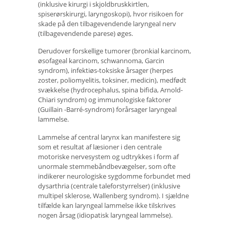
(inklusive kirurgi i skjoldbruskkirtlen,
spiserørskirurgi, laryngoskopi), hvor risikoen for
skade på den tilbagevendende laryngeal nerv
(tilbagevendende parese) øges.
Derudover forskellige tumorer (bronkial karcinom,
øsofageal karcinom, schwannoma, Garcin
syndrom), infektiøs-toksiske årsager (herpes
zoster, poliomyelitis, toksiner, medicin), medfødt
svækkelse (hydrocephalus, spina bifida, Arnold-
Chiari syndrom) og immunologiske faktorer
(Guillain -Barré-syndrom) forårsager laryngeal
lammelse.
Lammelse af central larynx kan manifestere sig
som et resultat af læsioner i den centrale
motoriske nervesystem og udtrykkes i form af
unormale stemmebåndbevægelser, som ofte
indikerer neurologiske sygdomme forbundet med
dysarthria (centrale taleforstyrrelser) (inklusive
multipel sklerose, Wallenberg syndrom). I sjældne
tilfælde kan laryngeal lammelse ikke tilskrives
nogen årsag (idiopatisk laryngeal lammelse).