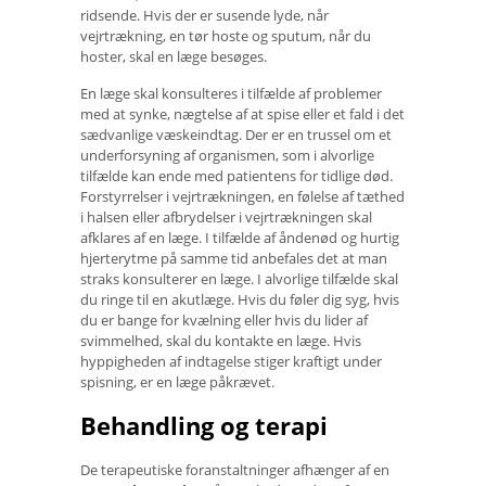
ridsende. Hvis der er susende lyde, når
vejrtrækning, en tør hoste og sputum, når du
hoster, skal en læge besøges.
En læge skal konsulteres i tilfælde af problemer
med at synke, nægtelse af at spise eller et fald i det
sædvanlige væskeindtag. Der er en trussel om et
underforsyning af organismen, som i alvorlige
tilfælde kan ende med patientens for tidlige død.
Forstyrrelser i vejrtrækningen, en følelse af tæthed
i halsen eller afbrydelser i vejrtrækningen skal
afklares af en læge. I tilfælde af åndenød og hurtig
hjerterytme på samme tid anbefales det at man
straks konsulterer en læge. I alvorlige tilfælde skal
du ringe til en akutlæge. Hvis du føler dig syg, hvis
du er bange for kvælning eller hvis du lider af
svimmelhed, skal du kontakte en læge. Hvis
hyppigheden af ​​indtagelse stiger kraftigt under
spisning, er en læge påkrævet.
Behandling og terapi
De terapeutiske foranstaltninger afhænger af en