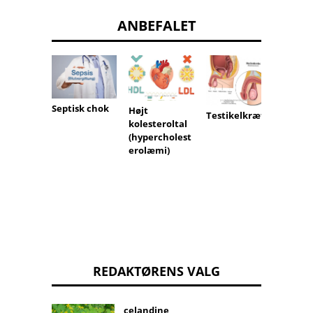
ANBEFALET
Septisk chok
Højt
Puerp
Testikelkræft
kolesteroltal
depres
(hypercholest
(postn
erolæmi)
depres
REDAKTØRENS VALG
celandine