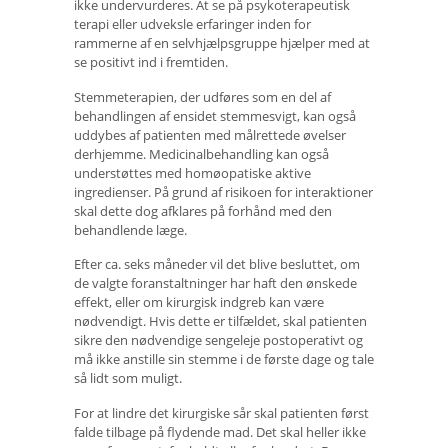
ikke undervurderes. At se på psykoterapeutisk
terapi eller udveksle erfaringer inden for
rammerne af en selvhjælpsgruppe hjælper med at
se positivt ind i fremtiden.
Stemmeterapien, der udføres som en del af
behandlingen af ​​ensidet stemmesvigt, kan også
uddybes af patienten med målrettede øvelser
derhjemme. Medicinalbehandling kan også
understøttes med homøopatiske aktive
ingredienser. På grund af risikoen for interaktioner
skal dette dog afklares på forhånd med den
behandlende læge.
Efter ca. seks måneder vil det blive besluttet, om
de valgte foranstaltninger har haft den ønskede
effekt, eller om kirurgisk indgreb kan være
nødvendigt. Hvis dette er tilfældet, skal patienten
sikre den nødvendige sengeleje postoperativt og
må ikke anstille sin stemme i de første dage og tale
så lidt som muligt.
For at lindre det kirurgiske sår skal patienten først
falde tilbage på flydende mad. Det skal heller ikke