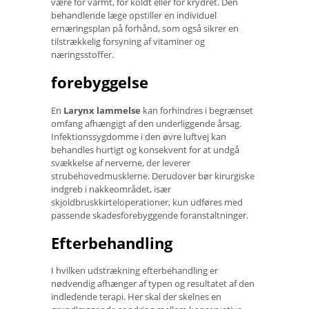
være for varmt, for koldt eller for krydret. Den
behandlende læge opstiller en individuel
ernæringsplan på forhånd, som også sikrer en
tilstrækkelig forsyning af vitaminer og
næringsstoffer.
forebyggelse
En
Larynx lammelse
kan forhindres i begrænset
omfang afhængigt af den underliggende årsag.
Infektionssygdomme i den øvre luftvej kan
behandles hurtigt og konsekvent for at undgå
svækkelse af nerverne, der leverer
strubehovedmusklerne. Derudover bør kirurgiske
indgreb i nakkeområdet, især
skjoldbruskkirteloperationer, kun udføres med
passende skadesforebyggende foranstaltninger.
Efterbehandling
I hvilken udstrækning efterbehandling er
nødvendig afhænger af typen og resultatet af den
indledende terapi. Her skal der skelnes en