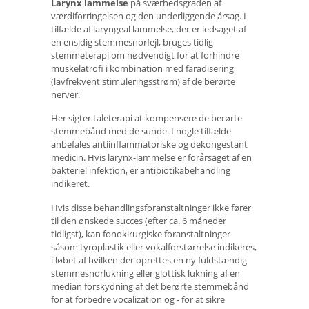
Larynx lammelse
på sværhedsgraden af ​​
værdiforringelsen og den underliggende årsag. I
tilfælde af laryngeal lammelse, der er ledsaget af
en ensidig stemmesnorfejl, bruges tidlig
stemmeterapi om nødvendigt for at forhindre
muskelatrofi i kombination med faradisering
(lavfrekvent stimuleringsstrøm) af de berørte
nerver.
Her sigter taleterapi at kompensere de berørte
stemmebånd med de sunde. I nogle tilfælde
anbefales antiinflammatoriske og dekongestant
medicin. Hvis larynx-lammelse er forårsaget af en
bakteriel infektion, er antibiotikabehandling
indikeret.
Hvis disse behandlingsforanstaltninger ikke fører
til den ønskede succes (efter ca. 6 måneder
tidligst), kan fonokirurgiske foranstaltninger
såsom tyroplastik eller vokalforstørrelse indikeres,
i løbet af hvilken der oprettes en ny fuldstændig
stemmesnorlukning eller glottisk lukning af en
median forskydning af det berørte stemmebånd
for at forbedre vocalization og - for at sikre