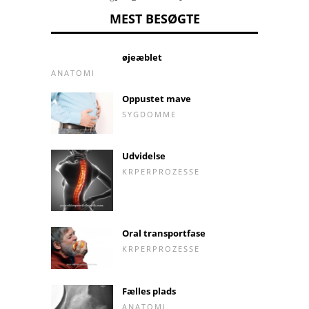
MEST BESØGTE
øjeæblet
ANATOMI
Oppustet mave
SYGDOMME
Udvidelse
KRPERPROZESSE
Oral transportfase
KRPERPROZESSE
Fælles plads
ANATOMI