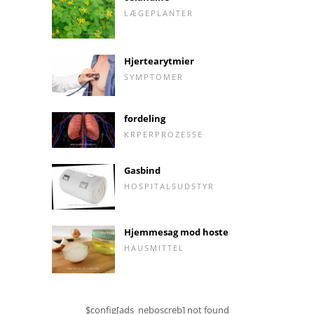
LÆGEPLANTER
Hjertearytmier
SYMPTOMER
fordeling
KRPERPROZESSE
Gasbind
HOSPITALSUDSTYR
Hjemmesag mod hoste
HAUSMITTEL
$config[ads_neboscreb] not found