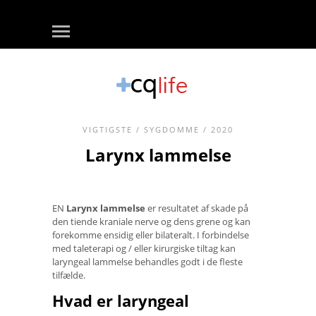
VIGTIGSTE
/
SYGDOMME
/ 2020
Larynx lammelse
EN
Larynx lammelse
er resultatet af skade på
den tiende kraniale nerve og dens grene og kan
forekomme ensidig eller bilateralt. I forbindelse
med taleterapi og / eller kirurgiske tiltag kan
laryngeal lammelse behandles godt i de fleste
tilfælde.
Hvad er laryngeal