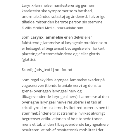
Larynx-lammelse manifesterer sig gennem
karakteristiske symptomer som hæshed,
unormale åndedrætsstøj og åndenød. I alvorlige
tilfælde mister den berørte person sin stemme.
© Alila Medical Media - stock.adobe.com
Som
Larynx lammelse
er en delvis eller
fuldstændig lammelse af laryngeale muskler, som
er ledsaget af begrænset bevægelse eller forkert
placering af stemmebåndene og / eller glottis
(glottis).
$config[ads_text1] not found
Som regel skyldes laryngeal lammelse skader på
vagusnerven (tiende kraniale nerv) og dens to
grene (overlegen laryngeal nerv og
tilbagevendende laryngeal nerv). Lammelse af den
overlegne laryngeal nerve resulterer i et tab af
cricothyroid-musklerne, hvilket reducerer evnen til
stemmebåndene til at stramme, hvilket alvorligt
begrænser artikulationen af ​​højt tonede toner,
mens et tab af den tilbagevendende laryngealnerv
resulterer i et tab af respiratorisk mobilitet i det