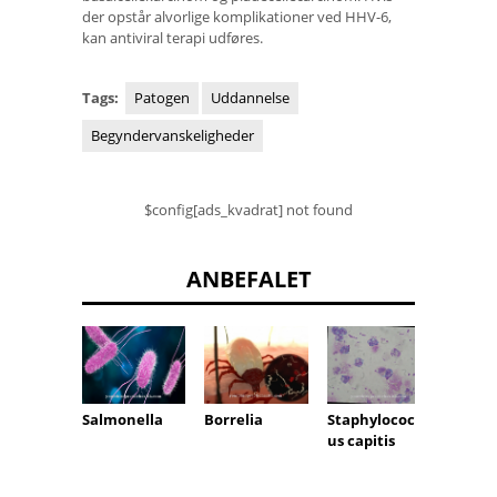
der opstår alvorlige komplikationer ved HHV-6,
kan antiviral terapi udføres.
Tags:
Patogen
Uddannelse
Begyndervanskeligheder
$config[ads_kvadrat] not found
ANBEFALET
orm
Borrelia
Salmonella
Staphylococc
us capitis