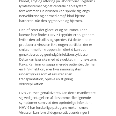
blodet, spyt og afføring på laboratoriet. Sygdom i
lymfesystemet og det centrale nervesystem
forekommer. Da virussen kan sprede sig langs
nervefibrene og dermed omgå blod-hjerne-
barrieren, når den rygmarven og hjernen.
Her inficerer det gliaceller og neuroner. I den
latente fase findes HHV-6 i spytkirtlerne, gennem
hvilke den udskilles og spredes. På dette stadie
producerer virussen ikke nogen partikler, der er
smitsomme for kroppen. Imidlertid kan det
genaktiveres og genindgå infektionscyklussen.
Dette kan især ske med et svækket immunsystem.
F.eks. Kan immunsupprimerede patienter, der har
en HIV-infektion, eller hvis immunsystem
undertrykkes som et resultat af en
transplantation, opleve en stigning i
virusreplikation.
Hvis virussen genaktiveres, kan dette manifestere
sig ved gentagelsen af ​​de samme eller lignende
symptomer som ved den oprindelige infektion.
HHV-6 har forskellige patogene mekanismer:
Virussen kan føre til degenerative ændringer i