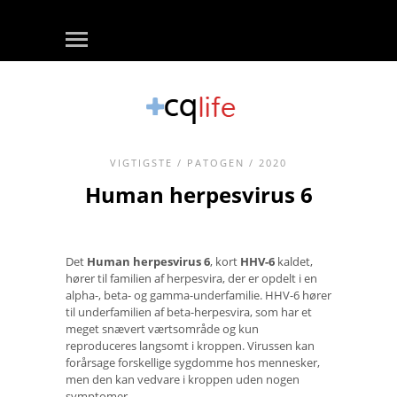
VIGTIGSTE
/
PATOGEN
/ 2020
Human herpesvirus 6
Det
Human herpesvirus 6
, kort
HHV-6
kaldet,
hører til familien af ​​herpesvira, der er opdelt i en
alpha-, beta- og gamma-underfamilie. HHV-6 hører
til underfamilien af ​​beta-herpesvira, som har et
meget snævert værtsområde og kun
reproduceres langsomt i kroppen. Virussen kan
forårsage forskellige sygdomme hos mennesker,
men den kan vedvare i kroppen uden nogen
symptomer.