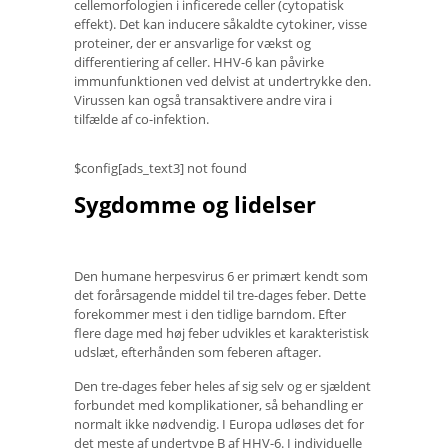
cellemorfologien i inficerede celler (cytopatisk
effekt). Det kan inducere såkaldte cytokiner, visse
proteiner, der er ansvarlige for vækst og
differentiering af celler. HHV-6 kan påvirke
immunfunktionen ved delvist at undertrykke den.
Virussen kan også transaktivere andre vira i
tilfælde af co-infektion.
$config[ads_text3] not found
Sygdomme og lidelser
Den humane herpesvirus 6 er primært kendt som
det forårsagende middel til tre-dages feber. Dette
forekommer mest i den tidlige barndom. Efter
flere dage med høj feber udvikles et karakteristisk
udslæt, efterhånden som feberen aftager.
Den tre-dages feber heles af sig selv og er sjældent
forbundet med komplikationer, så behandling er
normalt ikke nødvendig. I Europa udløses det for
det meste af undertype B af HHV-6. I individuelle