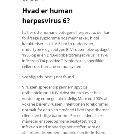
Hvad er human
herpesvirus 6?
I alt er otte humane patogene herpesvira, der kan
forårsage sygdomme hos mennesker, hidtil
karakteriseret. HHV-6 har to undertyper,
undertype A og subtype B. Virussen blev opdaget i
1986 og er en DNA-dobbeltstrenget virus. HHV-6
inficerer CD4-positive T-lymfocytter, specifikke
celler i det humane immunsystem.
$config[ads_text1] not found
Virussen spreder sig gennem spyt og
dråbeinfektion. HHV-6 distribueres over hele
verden og er meget almindelig: Mere end 90% af
voksne bærer virussen. Infektionen forekommer
normalt fra den sjette måned i livet i spædbarnet
eller i den tidlige barndom. Før en alder af seks
måneder er spædbørnene beskyttet mod
infektion med moderlige antistoffer, som de
absorberede gennem moderkagen før fødslen.