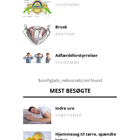
SYGDOMME
Brusk
ANATOMI
Adfærdsforstyrrelser
SYGDOMME
$config[ads_neboscreb] not found
MEST BESØGTE
Indre uro
SYMPTOMER
Hjemmesag til tørre, spændte
læber