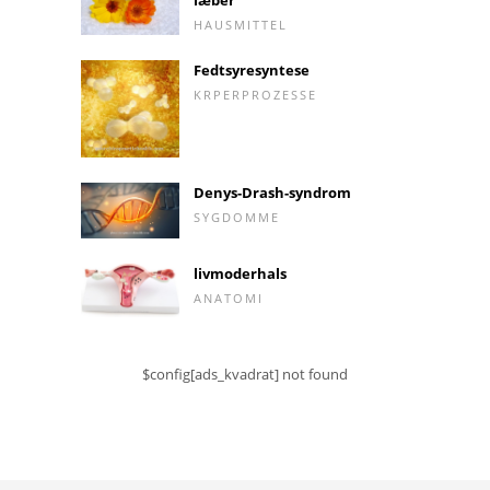
HAUSMITTEL
Fedtsyresyntese
KRPERPROZESSE
Denys-Drash-syndrom
SYGDOMME
livmoderhals
ANATOMI
$config[ads_kvadrat] not found