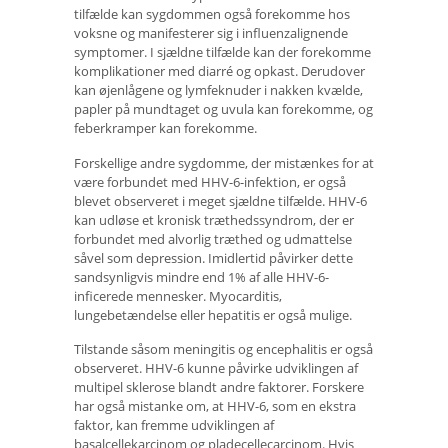
tilfælde kan sygdommen også forekomme hos
voksne og manifesterer sig i influenzalignende
symptomer. I sjældne tilfælde kan der forekomme
komplikationer med diarré og opkast. Derudover
kan øjenlågene og lymfeknuder i nakken kvælde,
papler på mundtaget og uvula kan forekomme, og
feberkramper kan forekomme.
Forskellige andre sygdomme, der mistænkes for at
være forbundet med HHV-6-infektion, er også
blevet observeret i meget sjældne tilfælde. HHV-6
kan udløse et kronisk træthedssyndrom, der er
forbundet med alvorlig træthed og udmattelse
såvel som depression. Imidlertid påvirker dette
sandsynligvis mindre end 1% af alle HHV-6-
inficerede mennesker. Myocarditis,
lungebetændelse eller hepatitis er også mulige.
Tilstande såsom meningitis og encephalitis er også
observeret. HHV-6 kunne påvirke udviklingen af ​​
multipel sklerose blandt andre faktorer. Forskere
har også mistanke om, at HHV-6, som en ekstra
faktor, kan fremme udviklingen af ​​
basalcellekarcinom og pladecellecarcinom. Hvis