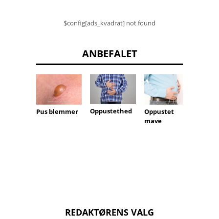
$config[ads_kvadrat] not found
ANBEFALET
Oppustethed
Pus blemmer
Oppustet
Konce
mave
nsvans
der
REDAKTØRENS VALG