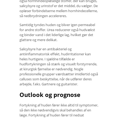
også hornhindeopløselige stoffer, der kan bruges,
salicylsyre og urinstof er det middel, du vælger. De
opløser forbindelserne mellem hornhindecellerne,
så nedbrydningen accelereres.
Samtidig tyndes huden og bliver igen permeabel
for andre stoffer. Urea reducerer også hudvækst
og binder vand i det liderlige lag, hvilket gør det
glattere og mere delikat.
Salicylsyre har en antibakteriel og
antiinflammatorisk effekt, hudirritationer kan
heles hurtigere. I sjældne tilfælde er
hudfortykningen så stærk og visuelt forstyrrende,
at kirurgisk fjernelse er nødvendig. Nogle
professionelle grupper værdsætter imidlertid også
calluses som beskyttelse, når de udfører deres
arbejde, f.eks. Gartnere og guitarister.
Outlook og prognose
Fortykning af huden fører ikke altid til symptomer,
så den ikke nødvendigvis skal behandles af en
læge. Fortykning af huden fører til nedsat