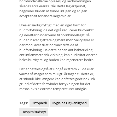
hornhindecellerne opløses, og nedbrydningen
således accelereres. Når dette lag er fjernet,
begynder huden at tynde ud igen og er igen
acceptabelt for andre lægemidler.
Urea er særlig nyttigt med en øget form for
hudfortykning, da det også reducerer hudvækst
og derefter binder vand til hornhindelaget, så
huden bliver glattere og mere mør. Salicylsyre er
derimod lavet til et normalt tilfælde af
hudfortykning. Da dette har en antibakteriel og
antiinflammatorisk virkning, kan hudirritationerne
heles hurtigere, og huden kan regenerere bedre.
Det anbefales også at undgå ekstrem kulde eller
varme så meget som muligt. Årsagen til dette er,
at stimuli ikke længere kan opfattes godt nok. På
grund af dette forsvinder fortykningen for det
meste, hvis ekstreme temperaturer undgås.
Tags:
Ortopædi
Hygiejne Og Renlighed
Hospitalsudstyr