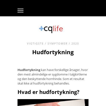
VIGTIGSTE
/
SYMPTOMER
/ 2020
Hudfortykning
Hudfortykning
kan have forskellige årsager, hvor
den mest almindelige er sygdomme i talgkirtlerne
og den beskyttende hornhinde. Som et resultat
skal ikke al hudfortykning behandles.
Hvad er hudfortykning?