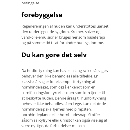
betingelse.
forebyggelse
Regenereringen af ​​huden kan understøttes uanset
den underliggende sygdom. Kremer, salver og
vand-olie-emulsioner bruges her som baseterapi
og på samme tid til at forhindre hudsygdomme.
Du kan gøre det selv
Da hudfortykning kan have en lang række årsager,
behøver den ikke behandles i alle tilfælde. En
klassisk årsag er for eksempel fortykning af
hornhindelaget, som også er kendt som en
cornificeringsforstyrrelse, men som kun tjener til
at beskytte huden. Denne årsag til hudfortykning
behøver ikke behandles af en læge, kun det døde
hornhindelag skal fjernes med pimpsten,
hornhindeplaner eller hornhindesnap. Stoffer
såsom salicylsyre eller urinstof kan også vise sig at
være nyttige, da forbindelser mellem