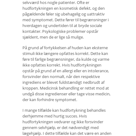
selvværd hos nogle patienter. Ofte er
hudfortykningen en kosmetisk defekt, og den
pågældende føler sig ubehagelig og uattraktiv
med symptomet. Dette fører til begrænsninger i
hverdagen og undertiden til at bryde sociale
kontakter. Psykologiske problemer opstår
sjældent, men de er lige så mulige.
På grund af fortykkelsen af ​​huden kan eksterne
stimuli ikke længere opfattes korrekt. Dette kan
føre til farlige begrænsninger, da kulde og varme
ikke opfattes korrekt. Hvis hudfortykningen
opstår på grund af en allergi eller en intolerance,
forsvinder den normalt, når den respektive
ingrediens er blevet fuldstændigt nedbrudt af
kroppen. Medicinsk behandling er rettet mod at
undgå disse ingredienser eller tage visse medicin,
der kan forhindre symptomet.
I mange tilfælde kan hudfortykning behandles
derhjemme med hurtig succes. Hvis
hudfortykningen vedvarer og ikke forsvinder
gennem selvhjælp, er det nødvendigt med
lægehjælp. I dette tilfælde kan det være en anden