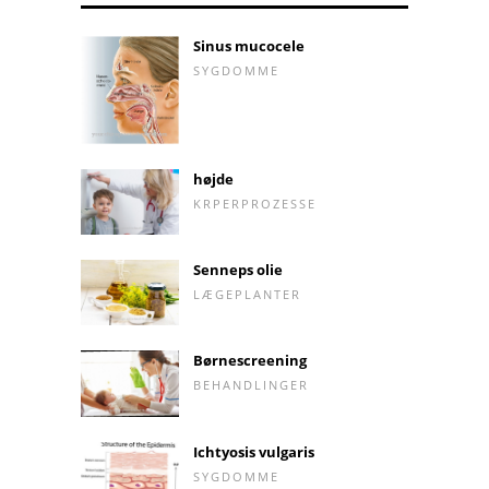
Sinus mucocele
SYGDOMME
højde
KRPERPROZESSE
Senneps olie
LÆGEPLANTER
Børnescreening
BEHANDLINGER
Ichtyosis vulgaris
SYGDOMME