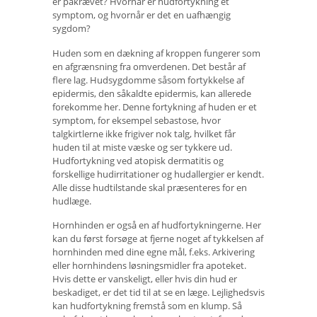
er påkrævet? Hvornår er hudfortykning et
symptom, og hvornår er det en uafhængig
sygdom?
Huden som en dækning af kroppen fungerer som
en afgrænsning fra omverdenen. Det består af
flere lag. Hudsygdomme såsom fortykkelse af
epidermis, den såkaldte epidermis, kan allerede
forekomme her. Denne fortykning af huden er et
symptom, for eksempel sebastose, hvor
talgkirtlerne ikke frigiver nok talg, hvilket får
huden til at miste væske og ser tykkere ud.
Hudfortykning ved atopisk dermatitis og
forskellige hudirritationer og hudallergier er kendt.
Alle disse hudtilstande skal præsenteres for en
hudlæge.
Hornhinden er også en af ​​hudfortykningerne. Her
kan du først forsøge at fjerne noget af tykkelsen af
​​hornhinden med dine egne mål, f.eks. Arkivering
eller hornhindens løsningsmidler fra apoteket.
Hvis dette er vanskeligt, eller hvis din hud er
beskadiget, er det tid til at se en læge. Lejlighedsvis
kan hudfortykning fremstå som en klump. Så