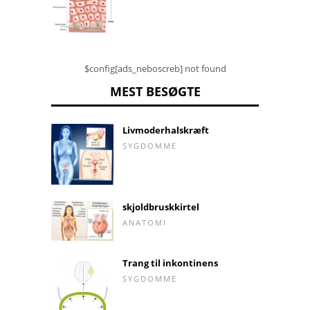
$config[ads_neboscreb] not found
MEST BESØGTE
Livmoderhalskræft
SYGDOMME
skjoldbruskkirtel
ANATOMI
Trang til inkontinens
SYGDOMME