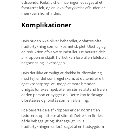
udseende. F.eks. Lichenificeringer ledsages af et
forstørret felt, og en lokal fortykkelse af huden er
mærkbar i hornhinden.
Komplikationer
Hvis huden ikke bliver behandlet, opfattes ofte
hudfortykning som en kosmetisk plet. Ubehag og
en reduktion af velvære indstillet. De berørte dele
af kroppen er skjult, hvilket kan føre til en følelse af
begrænsning i hverdagen.
Hvis det ikke er muligt at dække hudfortykning
med tøj, er det som regel skam, at du ændrer dit
eget kropssprog. At undgå at ryste hænder
undgås for eksempel, eller en større afstand fra en
anden person er bygget op. Dette kan forårsage
uforståelse og forstås som en afvisning.
I de berørte dele af kroppen er der normalt en
reduceret opfattelse af stimuli. Dette kan findes
både behageligt og ubehageligt. Hvis
hudfortykningen er forårsaget af en hudsygdom