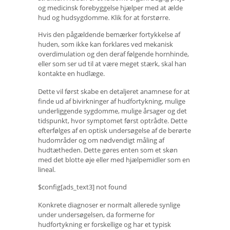
og medicinsk forebyggelse hjælper med at ælde
hud og hudsygdomme. Klik for at forstørre.
Hvis den pågældende bemærker fortykkelse af
huden, som ikke kan forklares ved mekanisk
overdimulation og den deraf følgende hornhinde,
eller som ser ud til at være meget stærk, skal han
kontakte en hudlæge.
Dette vil først skabe en detaljeret anamnese for at
finde ud af bivirkninger af hudfortykning, mulige
underliggende sygdomme, mulige årsager og det
tidspunkt, hvor symptomet først optrådte. Dette
efterfølges af en optisk undersøgelse af de berørte
hudområder og om nødvendigt måling af
hudtætheden. Dette gøres enten som et skøn
med det blotte øje eller med hjælpemidler som en
lineal.
$config[ads_text3] not found
Konkrete diagnoser er normalt allerede synlige
under undersøgelsen, da formerne for
hudfortykning er forskellige og har et typisk