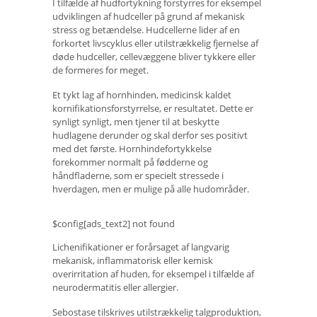
I tilfælde af hudfortykning forstyrres for eksempel
udviklingen af ​​hudceller på grund af mekanisk
stress og betændelse. Hudcellerne lider af en
forkortet livscyklus eller utilstrækkelig fjernelse af
døde hudceller, cellevæggene bliver tykkere eller
de formeres for meget.
Et tykt lag af hornhinden, medicinsk kaldet
kornifikationsforstyrrelse, er resultatet. Dette er
synligt synligt, men tjener til at beskytte
hudlagene derunder og skal derfor ses positivt
med det første. Hornhindefortykkelse
forekommer normalt på fødderne og
håndfladerne, som er specielt stressede i
hverdagen, men er mulige på alle hudområder.
$config[ads_text2] not found
Lichenifikationer er forårsaget af langvarig
mekanisk, inflammatorisk eller kemisk
overirritation af huden, for eksempel i tilfælde af
neurodermatitis eller allergier.
Sebostase tilskrives utilstrækkelig talgproduktion,