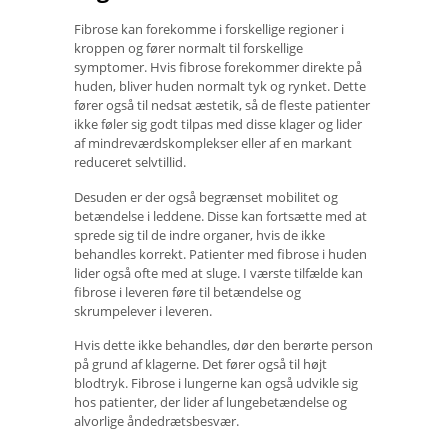
Fibrose kan forekomme i forskellige regioner i
kroppen og fører normalt til forskellige
symptomer. Hvis fibrose forekommer direkte på
huden, bliver huden normalt tyk og rynket. Dette
fører også til nedsat æstetik, så de fleste patienter
ikke føler sig godt tilpas med disse klager og lider
af mindreværdskomplekser eller af en markant
reduceret selvtillid.
Desuden er der også begrænset mobilitet og
betændelse i leddene. Disse kan fortsætte med at
sprede sig til de indre organer, hvis de ikke
behandles korrekt. Patienter med fibrose i huden
lider også ofte med at sluge. I værste tilfælde kan
fibrose i leveren føre til betændelse og
skrumpelever i leveren.
Hvis dette ikke behandles, dør den berørte person
på grund af klagerne. Det fører også til højt
blodtryk. Fibrose i lungerne kan også udvikle sig
hos patienter, der lider af lungebetændelse og
alvorlige åndedrætsbesvær.