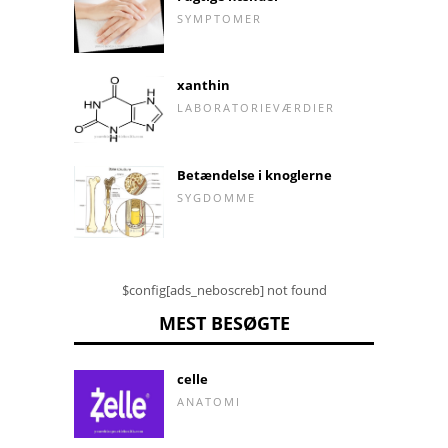
SYMPTOMER
xanthin
LABORATORIEVÆRDIER
Betændelse i knoglerne
SYGDOMME
$config[ads_neboscreb] not found
MEST BESØGTE
celle
ANATOMI