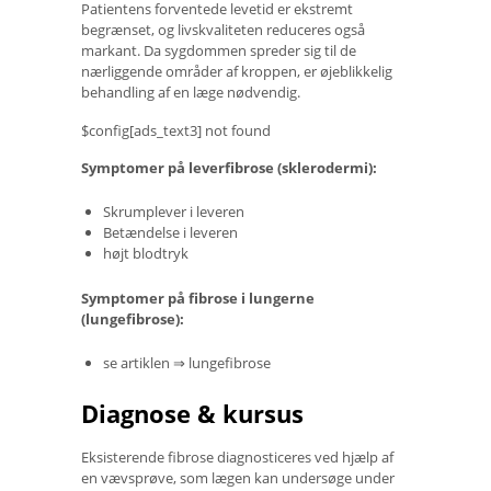
Patientens forventede levetid er ekstremt
begrænset, og livskvaliteten reduceres også
markant. Da sygdommen spreder sig til de
nærliggende områder af kroppen, er øjeblikkelig
behandling af en læge nødvendig.
$config[ads_text3] not found
Symptomer på leverfibrose (sklerodermi):
Skrumplever i leveren
Betændelse i leveren
højt blodtryk
Symptomer på fibrose i lungerne
(lungefibrose):
se artiklen ⇒ lungefibrose
Diagnose & kursus
Eksisterende fibrose diagnosticeres ved hjælp af
en vævsprøve, som lægen kan undersøge under