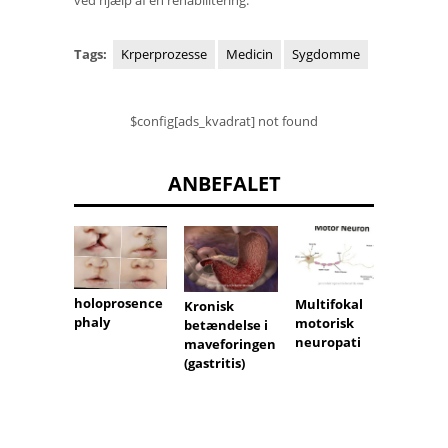
ved hjælp af en rehabilitering.
Tags:
Krperprozesse
Medicin
Sygdomme
$config[ads_kvadrat] not found
ANBEFALET
holoprosence
Multifokal
Grand
Kronisk
phaly
motorisk
beslag
betændelse i
neuropati
e
maveforingen
(gastritis)