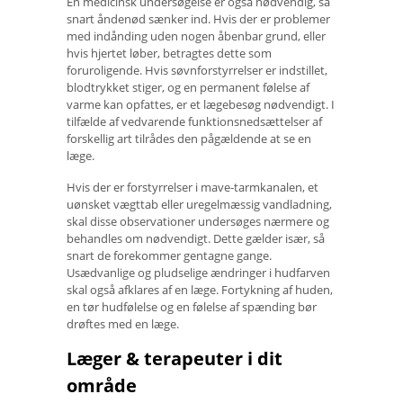
En medicinsk undersøgelse er også nødvendig, så
snart åndenød sænker ind. Hvis der er problemer
med indånding uden nogen åbenbar grund, eller
hvis hjertet løber, betragtes dette som
foruroligende. Hvis søvnforstyrrelser er indstillet,
blodtrykket stiger, og en permanent følelse af
varme kan opfattes, er et lægebesøg nødvendigt. I
tilfælde af vedvarende funktionsnedsættelser af
forskellig art tilrådes den pågældende at se en
læge.
Hvis der er forstyrrelser i mave-tarmkanalen, et
uønsket vægttab eller uregelmæssig vandladning,
skal disse observationer undersøges nærmere og
behandles om nødvendigt. Dette gælder især, så
snart de forekommer gentagne gange.
Usædvanlige og pludselige ændringer i hudfarven
skal også afklares af en læge. Fortykning af huden,
en tør hudfølelse og en følelse af spænding bør
drøftes med en læge.
Læger & terapeuter i dit
område