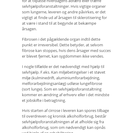
for at tilpasse hverdagens adfærd eller træffe
selvhjælpsforanstaltninger. Hvis vigtige organer
som lungerne, leveren og andre påvirkes, er det
vigtigt at finde ud af årsagen til sklerotisering for
at være i stand til at begynde at bekæmpe
årsagen.
Fibrosen i det pågældende organ indtil dette
punkt er irreversibel. Dette betyder, at selvom
fibrose kan stoppes, hvis dens årsager med succes
er blevet fjernet, kan sygdommen ikke vendes.
I nogle tilfælde er det nødvendigt med hjælp til
selvhjælp. F.eks. Kan miljøbetingelser i et støvet
miljø (kulminedrift, aluminiumforarbejdning,
melforarbejdningsanlæg) udløse lungefibrose
(sort lunge). Som en selvhjælpsforanstaltning
kommer en ændring af erhverv eller i det mindste
et jobskifte i betragtning.
Hvis starten af ​​cirrose i leveren kan spores tilbage
til overdreven og kronisk alkoholforbrug, består
selvhjælpsforanstaltningen af ​​at afholde sig fra
alkoholforbrug, som om nødvendigt kan opnås