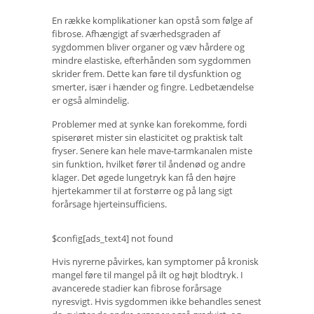
En række komplikationer kan opstå som følge af
fibrose. Afhængigt af sværhedsgraden af ​​
sygdommen bliver organer og væv hårdere og
mindre elastiske, efterhånden som sygdommen
skrider frem. Dette kan føre til dysfunktion og
smerter, især i hænder og fingre. Ledbetændelse
er også almindelig.
Problemer med at synke kan forekomme, fordi
spiserøret mister sin elasticitet og praktisk talt
fryser. Senere kan hele mave-tarmkanalen miste
sin funktion, hvilket fører til åndenød og andre
klager. Det øgede lungetryk kan få den højre
hjertekammer til at forstørre og på lang sigt
forårsage hjerteinsufficiens.
$config[ads_text4] not found
Hvis nyrerne påvirkes, kan symptomer på kronisk
mangel føre til mangel på ilt og højt blodtryk. I
avancerede stadier kan fibrose forårsage
nyresvigt. Hvis sygdommen ikke behandles senest