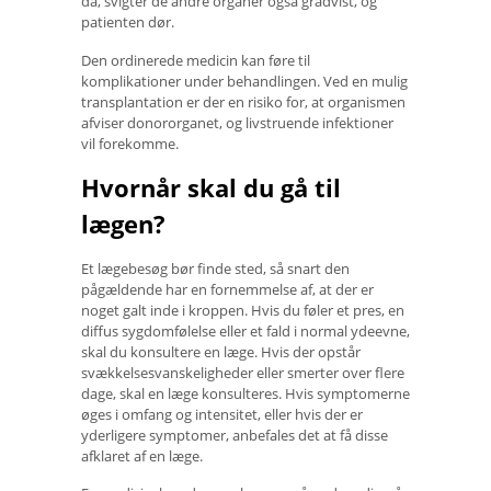
da, svigter de andre organer også gradvist, og
patienten dør.
Den ordinerede medicin kan føre til
komplikationer under behandlingen. Ved en mulig
transplantation er der en risiko for, at organismen
afviser donororganet, og livstruende infektioner
vil forekomme.
Hvornår skal du gå til
lægen?
Et lægebesøg bør finde sted, så snart den
pågældende har en fornemmelse af, at der er
noget galt inde i kroppen. Hvis du føler et pres, en
diffus sygdomfølelse eller et fald i normal ydeevne,
skal du konsultere en læge. Hvis der opstår
svækkelsesvanskeligheder eller smerter over flere
dage, skal en læge konsulteres. Hvis symptomerne
øges i omfang og intensitet, eller hvis der er
yderligere symptomer, anbefales det at få disse
afklaret af en læge.