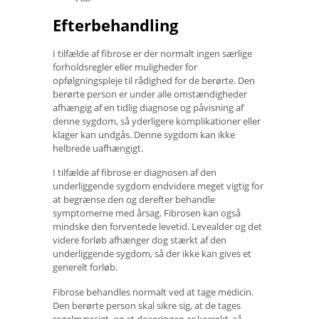
Efterbehandling
I tilfælde af fibrose er der normalt ingen særlige
forholdsregler eller muligheder for
opfølgningspleje til rådighed for de berørte. Den
berørte person er under alle omstændigheder
afhængig af en tidlig diagnose og påvisning af
denne sygdom, så yderligere komplikationer eller
klager kan undgås. Denne sygdom kan ikke
helbrede uafhængigt.
I tilfælde af fibrose er diagnosen af ​​den
underliggende sygdom endvidere meget vigtig for
at begrænse den og derefter behandle
symptomerne med årsag. Fibrosen kan også
mindske den forventede levetid. Levealder og det
videre forløb afhænger dog stærkt af den
underliggende sygdom, så der ikke kan gives et
generelt forløb.
Fibrose behandles normalt ved at tage medicin.
Den berørte person skal sikre sig, at de tages
regelmæssigt, og at doseringen er korrekt, så