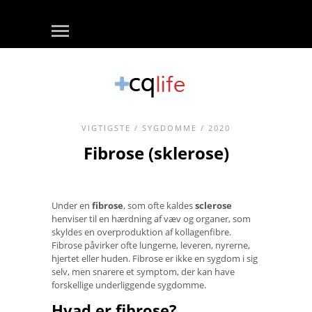
VIGTIGSTE
/
SYGDOMME
/ 2020
Fibrose (sklerose)
Under en
fibrose
, som ofte kaldes
sclerose
henviser til en hærdning af væv og organer, som
skyldes en overproduktion af kollagenfibre.
Fibrose påvirker ofte lungerne, leveren, nyrerne,
hjertet eller huden. Fibrose er ikke en sygdom i sig
selv, men snarere et symptom, der kan have
forskellige underliggende sygdomme.
Hvad er fibrose?