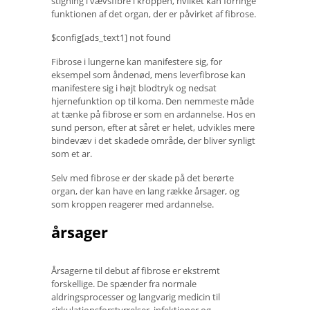
stigning i vævsfibre i kroppen, hvilket kan forringe
funktionen af ​​det organ, der er påvirket af fibrose.
$config[ads_text1] not found
Fibrose i lungerne kan manifestere sig, for
eksempel som åndenød, mens leverfibrose kan
manifestere sig i højt blodtryk og nedsat
hjernefunktion op til koma. Den nemmeste måde
at tænke på fibrose er som en ardannelse. Hos en
sund person, efter at såret er helet, udvikles mere
bindevæv i det skadede område, der bliver synligt
som et ar.
Selv med fibrose er der skade på det berørte
organ, der kan have en lang række årsager, og
som kroppen reagerer med ardannelse.
årsager
Årsagerne til debut af fibrose er ekstremt
forskellige. De spænder fra normale
aldringsprocesser og langvarig medicin til
cirkulationsforstyrrelser, infektioner og