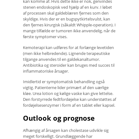
kan komme af. Hvis dette ikke er nok, genvindes
stenen endoskopisk ved hjælp af en kurv. I løbet
af processen skal galdeblæren fjernes som den
skyldige. Hvis der er en bugspytkirtelsvulst, kan
den fjernes kirurgisk (såkaldt Whipple-operation). I
mange tilfælde er tumoren ikke anvendelig, når de
første symptomer vises.
Kemoterapi kan udføres for at forlænge levetiden
(men ikke helbredende). Lignende terapeutiske
tilgange anvendes til en galdekanaltumor.
Antibiotika og steroider kan bruges med succes til
inflammatoriske årsager.
Imidlertid er symptomatisk behandling også
vigtig. Patienterne lider primært af den uærlige
kløe. Urea lotion og kølige vaske kan give lettelse.
Den forstyrrede fedtfordøjelse kan understøttes af
fordøjelsesenzymer i form af en tablet eller kapsel.
Outlook og prognose
Afhængig af årsagen kan cholestase udvikle sig
meget forskelligt. Grundlæggende har