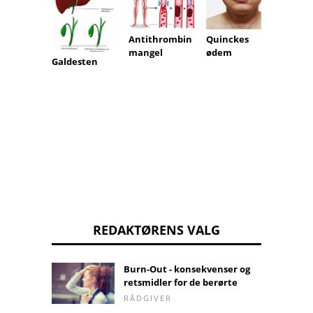
Quinckes
Antithrombin
Gas b
ødem
mangel
(gasø
Galdesten
REDAKTØRENS VALG
Burn-Out - konsekvenser og
retsmidler for de berørte
RÅDGIVER