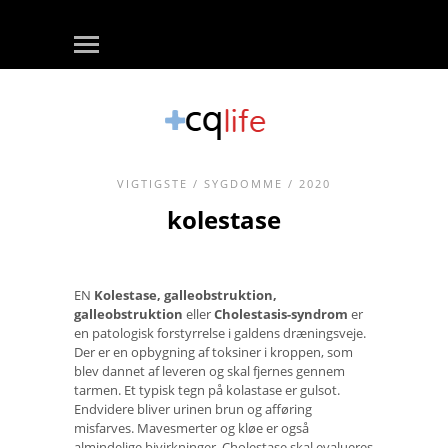
VIGTIGSTE
/
SYGDOMME
/ 2020
kolestase
EN
Kolestase, galleobstruktion,
galleobstruktion
eller
Cholestasis-syndrom
er
en patologisk forstyrrelse i galdens dræningsveje.
Der er en opbygning af toksiner i kroppen, som
blev dannet af leveren og skal fjernes gennem
tarmen. Et typisk tegn på kolastase er gulsot.
Endvidere bliver urinen brun og afføring
misfarves. Mavesmerter og kløe er også
almindelige bivirkninger. Cholestase skal evalueres