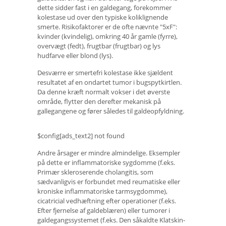
dette sidder fast i en galdegang, forekommer
kolestase ud over den typiske koliklignende
smerte. Risikofaktorer er de ofte nævnte "5xF":
kvinder (kvindelig), omkring 40 år gamle (fyrre),
overvægt (fedt), frugtbar (frugtbar) og lys
hudfarve eller blond (lys).
Desværre er smertefri kolestase ikke sjældent
resultatet af en ondartet tumor i bugspytkirtlen.
Da denne kræft normalt vokser i det øverste
område, flytter den derefter mekanisk på
gallegangene og fører således til galdeopfyldning.
$config[ads_text2] not found
Andre årsager er mindre almindelige. Eksempler
på dette er inflammatoriske sygdomme (f.eks.
Primær skleroserende cholangitis, som
sædvanligvis er forbundet med reumatiske eller
kroniske inflammatoriske tarmsygdomme),
cicatricial vedhæftning efter operationer (f.eks.
Efter fjernelse af galdeblæren) eller tumorer i
galdegangssystemet (f.eks. Den såkaldte Klatskin-