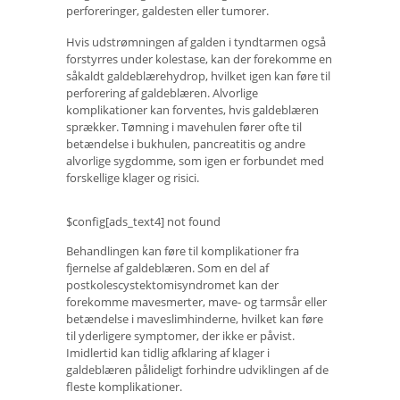
perforeringer, galdesten eller tumorer.
Hvis udstrømningen af ​​galden i tyndtarmen også
forstyrres under kolestase, kan der forekomme en
såkaldt galdeblærehydrop, hvilket igen kan føre til
perforering af galdeblæren. Alvorlige
komplikationer kan forventes, hvis galdeblæren
sprækker. Tømning i mavehulen fører ofte til
betændelse i bukhulen, pancreatitis og andre
alvorlige sygdomme, som igen er forbundet med
forskellige klager og risici.
$config[ads_text4] not found
Behandlingen kan føre til komplikationer fra
fjernelse af galdeblæren. Som en del af
postkolescystektomisyndromet kan der
forekomme mavesmerter, mave- og tarmsår eller
betændelse i maveslimhinderne, hvilket kan føre
til yderligere symptomer, der ikke er påvist.
Imidlertid kan tidlig afklaring af klager i
galdeblæren pålideligt forhindre udviklingen af ​​de
fleste komplikationer.