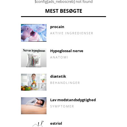
$config[ads_neboscreb] not found
MEST BESØGTE
procain
AKTIVE INGREDIENSER
Hypoglossal nerve
ANATOMI
diætetik
BEHANDLINGER
Lav modstandsdygtighed
SYMPTOMER
estriol