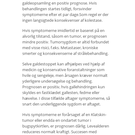
galdeopsamling en positiv prognose. Hvis
behandlingen startes tidligt, forsvinder
symptomerne efter et par dage.Som regel er der
ingen langsigtede konsekvenser af kolestase.
Hvis symptomerne imidlertid er baseret på en
alvorlig tilstand, såsom en tumor, er prognosen
mindre positiv. Tumorsygdom er altid forbundet
med visse risici, f.eks. Metastaser, kroniske
smerter og konsekvenserne af strålebehandling.
Selve galdestoppet kan afhjælpes ved hjælp af
medicin og konservative foranstaltninger som
hvile og sengeleje, men årsagen kræver normalt
yderligere undersøgelse og behandling.
Prognosen er positiv, hvis gallehindringen kun
skyldes en fastklædet gallesten, fedme eller
hævelse. I disse tilfælde aftager symptomerne, så
snart den underliggende sygdom er aftaget.
Hvis symptomerne er forårsaget af en Klatskin-
tumor eller endda en ondartet tumor i
bugspytkirtlen, er prognosen dårlig. Levealderen
reduceres normalt kraftigt. Succesen med