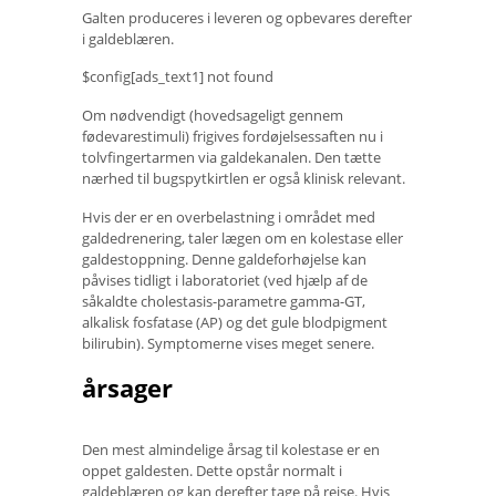
Galten produceres i leveren og opbevares derefter
i galdeblæren.
$config[ads_text1] not found
Om nødvendigt (hovedsageligt gennem
fødevarestimuli) frigives fordøjelsessaften nu i
tolvfingertarmen via galdekanalen. Den tætte
nærhed til bugspytkirtlen er også klinisk relevant.
Hvis der er en overbelastning i området med
galdedrenering, taler lægen om en kolestase eller
galdestoppning. Denne galdeforhøjelse kan
påvises tidligt i laboratoriet (ved hjælp af de
såkaldte cholestasis-parametre gamma-GT,
alkalisk fosfatase (AP) og det gule blodpigment
bilirubin). Symptomerne vises meget senere.
årsager
Den mest almindelige årsag til kolestase er en
oppet galdesten. Dette opstår normalt i
galdeblæren og kan derefter tage på rejse. Hvis