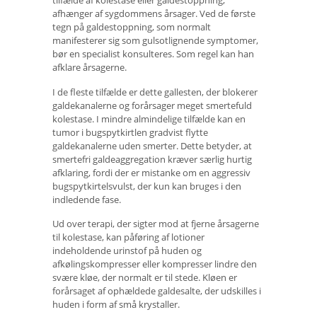
tilfælde af kolestase eller galdestoppning,
afhænger af sygdommens årsager. Ved de første
tegn på galdestoppning, som normalt
manifesterer sig som gulsotlignende symptomer,
bør en specialist konsulteres. Som regel kan han
afklare årsagerne.
I de fleste tilfælde er dette gallesten, der blokerer
galdekanalerne og forårsager meget smertefuld
kolestase. I mindre almindelige tilfælde kan en
tumor i bugspytkirtlen gradvist flytte
galdekanalerne uden smerter. Dette betyder, at
smertefri galdeaggregation kræver særlig hurtig
afklaring, fordi der er mistanke om en aggressiv
bugspytkirtelsvulst, der kun kan bruges i den
indledende fase.
Ud over terapi, der sigter mod at fjerne årsagerne
til kolestase, kan påføring af lotioner
indeholdende urinstof på huden og
afkølingskompresser eller kompresser lindre den
svære kløe, der normalt er til stede. Kløen er
forårsaget af ophældede galdesalte, der udskilles i
huden i form af små krystaller.