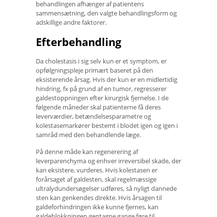
behandlingen afhænger af patientens
sammensætning, den valgte behandlingsform og
adskillige andre faktorer.
Efterbehandling
Da cholestasis i sig selv kun er et symptom, er
opfølgningspleje primært baseret på den
eksisterende årsag. Hvis der kun er en midlertidig
hindring, fx på grund af en tumor, regresserer
galdestoppningen efter kirurgisk fjernelse. I de
følgende måneder skal patienterne få deres
leverværdier, betændelsesparametre og
kolestasemarkører bestemt i blodet igen og igen i
samråd med den behandlende læge.
På denne måde kan regenerering af
leverparenchyma og enhver irreversibel skade, der
kan eksistere, vurderes. Hvis kolestasen er
forårsaget af galdesten, skal regelmæssige
ultralydundersøgelser udføres, så nyligt dannede
sten kan genkendes direkte. Hvis årsagen til
galdeforhindringen ikke kunne fjernes, kan
galdeblokkningen gentagne gange føre til