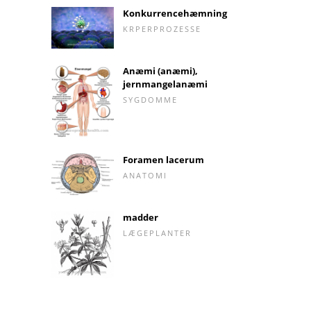
Konkurrencehæmning
KRPERPROZESSE
Anæmi (anæmi),
jernmangelanæmi
SYGDOMME
Foramen lacerum
ANATOMI
madder
LÆGEPLANTER