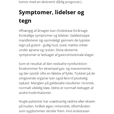
tumor med en ekstremt dårlig prognose ).
Symptomer, lidelser og
tegn
Afhængig af årsagen kan cholestase forårsage
forskellige symptomer og lidelser. Galdestoppe
manifesterer sig oprindeligt gennem de typiske
tegn på gulsot - gullig hud, sved, mørke cirkler
under øjnene og rysten. Disse eksterne
symptomer er ledsaget af gastrointestinale klager.
Som et resultat af den nedsatte nyrefunktion
forekommer for eksempel gas- og mavesmerter,
og der opstår ofte en følelse af fylde. Trykket på de
omgivende organer kan også føre til pludselig
opkast. Manglen på galdesalte resulterer i kronisk,
normalt ulidelig kløe. Dette er normalt ledsaget af
andre hudirritationer.
Nogle patienter har usædvanlig rødme eller eksem
på huden, hvilket øges i intensitet, efterhånden
som sygdommen skrider frem. Hvis kolestasen