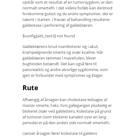
opstår som et resultat af en tumorsygdom, er den
normalt smertefri. I det videre forløb kan derimod
forekomme gulsot og de andre symptomer, der er
nævnt i starten. I fravær af behandling resulterer
galdestase i perforering af galdeblæren.
$config[ads_text3] not found
Galdeblærens brud manifesterer sig i akut,
krampelignende smerte og svær kvalme. Når
galdeblæren tømmes i mavehulen, bliver
bughinden betændt. Det kan også føre til
pancreatitis og andre alvorlige sygdomme, som
igen er forbundet med symptomer og klager.
Rute
Afhængig af årsagen kan cholestase ledsages af
massiv smerte, f.eks. hvis gallegangen pludselig er
blokeret (især ved galdesten). Kolestase på grund
af tumorer (som blokerer kanalen over en lang
periode) er på den anden side normalt smertefri.
Uanset årsagen fører kolestase til galdens