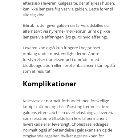
efterslæb i leveren. Galgesalte, der aflejres i huden,
kan ikke længere frigives via galden. Dette fører til
ulidelig kløe.
Bilirubin, der giver galden sin farve, udskilles nu
alternativt via nyrerne (mørkebrun urin) og ikke
længere via afføringen (lys gul til hvid afføring).
Leveren kan også kun fungere i begrænset
omfang under omstændighederne. Andre
forstyrrelser (for eksempel i området med
blodkoagulation eller i proteinbalancen) kan opstå
som et resultat.
Komplikationer
Kolestase er normalt forbundet med forskellige
komplikationer og risici. Først og fremmest fører
galdens efterslæb til en overbelastning af leveren,
som i ekstreme tilfælde kan føre til permanent
leverskade eller leversvigt. Cholestase ledsages
normalt også af betændelse i galdekanalen og de
omgivende organer, hvilket øger risikoen for