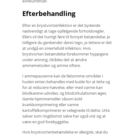
konkurrencer.
Efterbehandling
Efter en brystvorteinfektion er det bydende
nødvendigt at tage opfølgende forholdsregler.
Ellers vil det hurtigt føre til fornyet betændelse. Jo
tidligere du genkender deres tegn, jo lettere er det
at undgå en smertefuld infektion. Hvis
brystvorten betændelse forekommer hyppigere
under amning, tilrådes det at ændre
ammemetoden og amme oftere.
I ammepauserne kan de følsomme områder i
huden enten behandles med kulde for at lette og
for at reducere hævelse, eller med varme kan
blodkarene udvides, og blodcirkulationen øges.
Gamle hjemmemidler såsom kold
kvarkkomprimering eller varme
kartoffelkomprimerer er velegnede til dette. Urte
salver som ringblomst salve har også vist sig at
være en god forebyggelse.
Hvis brystvortenbetændelse er allergisk, skal du