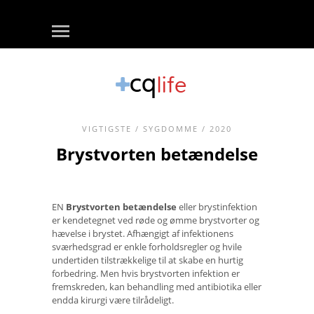
VIGTIGSTE
/
SYGDOMME
/ 2020
Brystvorten betændelse
EN
Brystvorten betændelse
eller brystinfektion
er kendetegnet ved røde og ømme brystvorter og
hævelse i brystet. Afhængigt af infektionens
sværhedsgrad er enkle forholdsregler og hvile
undertiden tilstrækkelige til at skabe en hurtig
forbedring. Men hvis brystvorten infektion er
fremskreden, kan behandling med antibiotika eller
endda kirurgi være tilrådeligt.