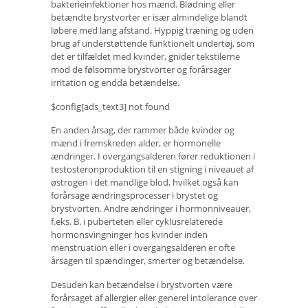
bakterieinfektioner hos mænd. Blødning eller
betændte brystvorter er især almindelige blandt
løbere med lang afstand. Hyppig træning og uden
brug af understøttende funktionelt undertøj, som
det er tilfældet med kvinder, gnider tekstilerne
mod de følsomme brystvorter og forårsager
irritation og endda betændelse.
$config[ads_text3] not found
En anden årsag, der rammer både kvinder og
mænd i fremskreden alder, er hormonelle
ændringer. I overgangsalderen fører reduktionen i
testosteronproduktion til en stigning i niveauet af
østrogen i det mandlige blod, hvilket også kan
forårsage ændringsprocesser i brystet og
brystvorten. Andre ændringer i hormonniveauer,
f.eks. B. i puberteten eller cyklusrelaterede
hormonsvingninger hos kvinder inden
menstruation eller i overgangsalderen er ofte
årsagen til spændinger, smerter og betændelse.
Desuden kan betændelse i brystvorten være
forårsaget af allergier eller generel intolerance over