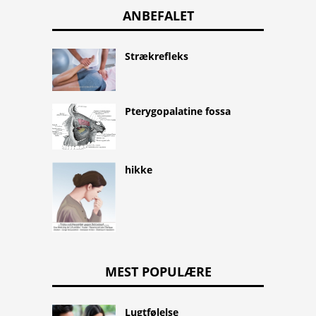
ANBEFALET
Strækrefleks
Pterygopalatine fossa
hikke
MEST POPULÆRE
Lugtfølelse