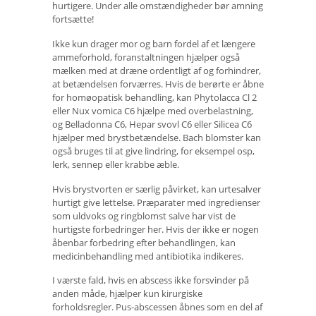
hurtigere. Under alle omstændigheder bør amning
fortsætte!
Ikke kun drager mor og barn fordel af et længere
ammeforhold, foranstaltningen hjælper også
mælken med at dræne ordentligt af og forhindrer,
at betændelsen forværres. Hvis de berørte er åbne
for homøopatisk behandling, kan Phytolacca Cl 2
eller Nux vomica C6 hjælpe med overbelastning,
og Belladonna C6, Hepar svovl C6 eller Silicea C6
hjælper med brystbetændelse. Bach blomster kan
også bruges til at give lindring, for eksempel osp,
lerk, sennep eller krabbe æble.
Hvis brystvorten er særlig påvirket, kan urtesalver
hurtigt give lettelse. Præparater med ingredienser
som uldvoks og ringblomst salve har vist de
hurtigste forbedringer her. Hvis der ikke er nogen
åbenbar forbedring efter behandlingen, kan
medicinbehandling med antibiotika indikeres.
I værste fald, hvis en abscess ikke forsvinder på
anden måde, hjælper kun kirurgiske
forholdsregler. Pus-abscessen åbnes som en del af