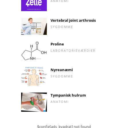
ANATOMI
Vertebral joint arthrosis
SYGDOMME
Proline
LABORATORIEVÆRDIER
Nyreanæmi
SYGDOMME
Tympanisk hulrum
ANATOMI
$config[ads_kvadrat] not found