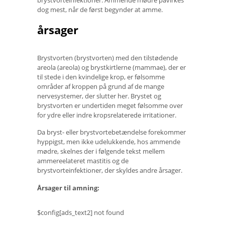
dog mest, når de først begynder at amme.
årsager
Brystvorten (brystvorten) med den tilstødende
areola (areola) og brystkirtlerne (mammae), der er
til stede i den kvindelige krop, er følsomme
områder af kroppen på grund af de mange
nervesystemer, der slutter her. Brystet og
brystvorten er undertiden meget følsomme over
for ydre eller indre kropsrelaterede irritationer.
Da bryst- eller brystvortebetændelse forekommer
hyppigst, men ikke udelukkende, hos ammende
mødre, skelnes der i følgende tekst mellem
ammereelateret mastitis og de
brystvorteinfektioner, der skyldes andre årsager.
Årsager til amning:
$config[ads_text2] not found