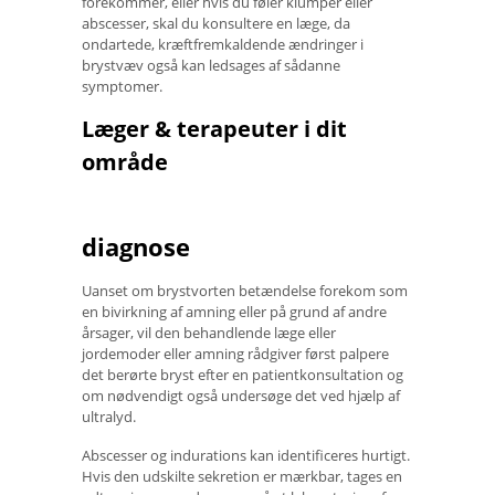
forekommer, eller hvis du føler klumper eller
abscesser, skal du konsultere en læge, da
ondartede, kræftfremkaldende ændringer i
brystvæv også kan ledsages af sådanne
symptomer.
Læger & terapeuter i dit
område
diagnose
Uanset om brystvorten betændelse forekom som
en bivirkning af amning eller på grund af andre
årsager, vil den behandlende læge eller
jordemoder eller amning rådgiver først palpere
det berørte bryst efter en patientkonsultation og
om nødvendigt også undersøge det ved hjælp af
ultralyd.
Abscesser og indurations kan identificeres hurtigt.
Hvis den udskilte sekretion er mærkbar, tages en