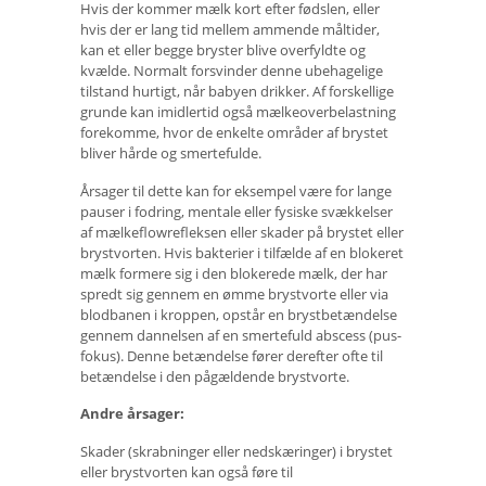
Hvis der kommer mælk kort efter fødslen, eller
hvis der er lang tid mellem ammende måltider,
kan et eller begge bryster blive overfyldte og
kvælde. Normalt forsvinder denne ubehagelige
tilstand hurtigt, når babyen drikker. Af forskellige
grunde kan imidlertid også mælkeoverbelastning
forekomme, hvor de enkelte områder af brystet
bliver hårde og smertefulde.
Årsager til dette kan for eksempel være for lange
pauser i fodring, mentale eller fysiske svækkelser
af mælkeflowrefleksen eller skader på brystet eller
brystvorten. Hvis bakterier i tilfælde af en blokeret
mælk formere sig i den blokerede mælk, der har
spredt sig gennem en ømme brystvorte eller via
blodbanen i kroppen, opstår en brystbetændelse
gennem dannelsen af ​​en smertefuld abscess (pus-
fokus). Denne betændelse fører derefter ofte til
betændelse i den pågældende brystvorte.
Andre årsager:
Skader (skrabninger eller nedskæringer) i brystet
eller brystvorten kan også føre til