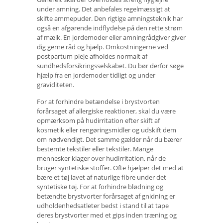
under amning. Det anbefales regelmæssigt at
skifte ammepuder. Den rigtige amningsteknik har
også en afgørende indflydelse på den rette strøm
af mælk. En jordemoder eller amningrådgiver giver
dig gerne råd og hjælp. Omkostningerne ved
postpartum pleje afholdes normalt af
sundhedsforsikringsselskabet. Du bør derfor søge
hjælp fra en jordemoder tidligt og under
graviditeten.
For at forhindre betændelse i brystvorten
forårsaget af allergiske reaktioner, skal du være
opmærksom på hudirritation efter skift af
kosmetik eller rengøringsmidler og udskift dem
om nødvendigt. Det samme gælder når du bærer
bestemte tekstiler eller tekstiler. Mange
mennesker klager over hudirritation, når de
bruger syntetiske stoffer. Ofte hjælper det med at
bære et tøj lavet af naturlige fibre under det
syntetiske tøj. For at forhindre blødning og
betændte brystvorter forårsaget af gnidning er
udholdenhedsatleter bedst i stand til at tape
deres brystvorter med et gips inden træning og