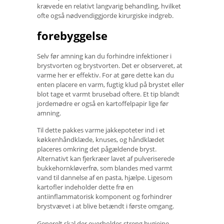
krævede en relativt langvarig behandling, hvilket
ofte også nødvendiggjorde kirurgiske indgreb.
forebyggelse
Selv før amning kan du forhindre infektioner i
brystvorten og brystvorten. Det er observeret, at
varme her er effektiv. For at gøre dette kan du
enten placere en varm, fugtig klud på brystet eller
blot tage et varmt brusebad oftere. Et tip blandt
jordemødre er også en kartoffelpapir lige før
amning.
Til dette pakkes varme jakkepoteter ind i et
køkkenhåndklæde, knuses, og håndklædet
placeres omkring det pågældende bryst.
Alternativt kan fjerkræer lavet af pulveriserede
bukkehornkløverfrø, som blandes med varmt
vand til dannelse af en pasta, hjælpe. Ligesom
kartofler indeholder dette frø en
antiinflammatorisk komponent og forhindrer
brystvævet i at blive betændt i første omgang.
Generelt skal der overholdes streng hygiejne