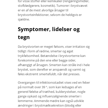
for visse stoffer eller kemikalier (rengøringsmidler,
stofblødgørere, kosmetik). Tumorer i brystvævet
er en af ​​de mest alvorlige årsager til
brystvorteinfektioner, selvom de heldigvis er
sjældne.
Symptomer, lidelser og
tegn
Da brystvorten er meget følsom, viser irritation sig
tidligt i form af rødme, smerter og øget
trykfølsomhed. Betændelse i brystvorterne kan
forekomme på den ene eller begge sider,
afhængigt af årsagen. Smerten kan stråle ind i hele
brystet, som derefter er anspændt og varmt og
føles ekstremt smertefuldt, når det presses.
Overgangen til infektionsstadiet vises ved en feber
på normalt over 39 °, som kan ledsages af en
generel følelse af træthed, kulderystelser, nogle
gange opkast og influenzalignende smerter i
lemmerne. Ammende mødre kan også udvikle
ændringer i brystmælksekretion (blodig eller