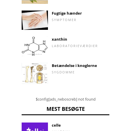
Fugtige hænder
SYMPTOMER
xanthin
LABORATORIEVÆRDIER
Betændelse i knoglerne
SYGDOMME
$config[ads_neboscreb] not found
MEST BESØGTE
celle