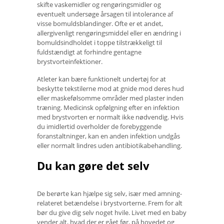
skifte vaskemidler og rengøringsmidler og
eventuelt undersøge årsagen til intolerance af
visse bomuldsblandinger. Ofte er et andet,
allergivenligt rengøringsmiddel eller en ændring i
bomuldsindholdet i toppe tilstrækkeligt til
fuldstændigt at forhindre gentagne
brystvorteinfektioner.
Atleter kan bære funktionelt undertøj for at
beskytte tekstilerne mod at gnide mod deres hud
eller maskefølsomme områder med plaster inden
træning. Medicinsk opfølgning efter en infektion
med brystvorten er normalt ikke nødvendig. Hvis
du imidlertid overholder de forebyggende
foranstaltninger, kan en anden infektion undgås
eller normalt lindres uden antibiotikabehandling.
Du kan gøre det selv
De berørte kan hjælpe sig selv, især med amning-
relateret betændelse i brystvorterne. Frem for alt
bør du give dig selv noget hvile. Livet med en baby
vender alt, hvad der er gået før, på hovedet og