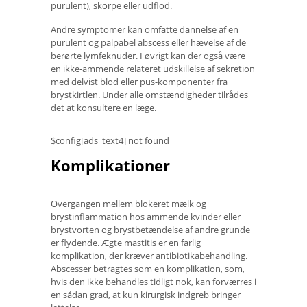
purulent), skorpe eller udflod.
Andre symptomer kan omfatte dannelse af en
purulent og palpabel abscess eller hævelse af de
berørte lymfeknuder. I øvrigt kan der også være
en ikke-ammende relateret udskillelse af sekretion
med delvist blod eller pus-komponenter fra
brystkirtlen. Under alle omstændigheder tilrådes
det at konsultere en læge.
$config[ads_text4] not found
Komplikationer
Overgangen mellem blokeret mælk og
brystinflammation hos ammende kvinder eller
brystvorten og brystbetændelse af andre grunde
er flydende. Ægte mastitis er en farlig
komplikation, der kræver antibiotikabehandling.
Abscesser betragtes som en komplikation, som,
hvis den ikke behandles tidligt nok, kan forværres i
en sådan grad, at kun kirurgisk indgreb bringer