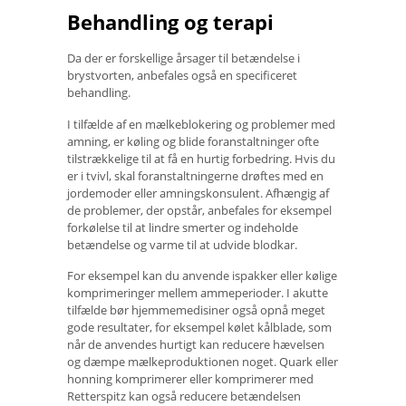
Behandling og terapi
Da der er forskellige årsager til betændelse i
brystvorten, anbefales også en specificeret
behandling.
I tilfælde af en mælkeblokering og problemer med
amning, er køling og blide foranstaltninger ofte
tilstrækkelige til at få en hurtig forbedring. Hvis du
er i tvivl, skal foranstaltningerne drøftes med en
jordemoder eller amningskonsulent. Afhængig af
de problemer, der opstår, anbefales for eksempel
forkølelse til at lindre smerter og indeholde
betændelse og varme til at udvide blodkar.
For eksempel kan du anvende ispakker eller kølige
komprimeringer mellem ammeperioder. I akutte
tilfælde bør hjemmemedisiner også opnå meget
gode resultater, for eksempel kølet kålblade, som
når de anvendes hurtigt kan reducere hævelsen
og dæmpe mælkeproduktionen noget. Quark eller
honning komprimerer eller komprimerer med
Retterspitz kan også reducere betændelsen