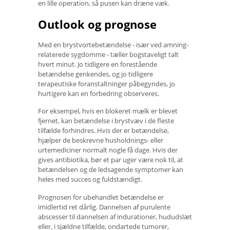
en lille operation, så pusen kan dræne væk.
Outlook og prognose
Med en brystvortebetændelse - især ved amning-
relaterede sygdomme - tæller bogstaveligt talt
hvert minut. Jo tidligere en forestående
betændelse genkendes, og jo tidligere
terapeutiske foranstaltninger påbegyndes, jo
hurtigere kan en forbedring observeres.
For eksempel, hvis en blokeret mælk er blevet
fjernet, kan betændelse i brystvæv i de fleste
tilfælde forhindres. Hvis der er betændelse,
hjælper de beskrevne husholdnings- eller
urtemediciner normalt nogle få dage. Hvis der
gives antibiotika, bør et par uger være nok til, at
betændelsen og de ledsagende symptomer kan
heles med succes og fuldstændigt.
Prognosen for ubehandlet betændelse er
imidlertid ret dårlig. Dannelsen af ​​purulente
abscesser til dannelsen af ​​indurationer, hududslæt
eller, i sjældne tilfælde, ondartede tumorer,