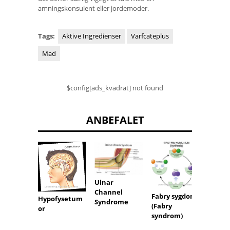
amningskonsulent eller jordemoder.
Tags:
Aktive Ingredienser
Varfcateplus
Mad
$config[ads_kvadrat] not found
ANBEFALET
Ulnar
Kronis
Channel
smert
Fabry sygdom
Hypofysetum
Syndrome
(Fabry
or
syndrom)