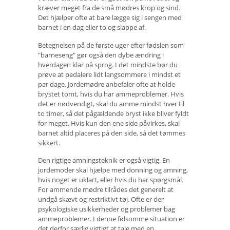
kræver meget fra de små mødres krop og sind.
Det hjælper ofte at bare lægge sig i sengen med
barnet i en dag eller to og slappe af.
Betegnelsen på de første uger efter fødslen som
"barneseng" gør også den dybe ændring i
hverdagen klar på sprog. I det mindste bør du
prøve at pedalere lidt langsommere i mindst et
par dage. Jordemødre anbefaler ofte at holde
brystet tomt, hvis du har ammeproblemer. Hvis
det er nødvendigt, skal du amme mindst hver til
to timer, så det pågældende bryst ikke bliver fyldt
for meget. Hvis kun den ene side påvirkes, skal
barnet altid placeres på den side, så det tømmes
sikkert.
Den rigtige amningsteknik er også vigtig. En
jordemoder skal hjælpe med donning og amning,
hvis noget er uklart, eller hvis du har spørgsmål.
For ammende mødre tilrådes det generelt at
undgå skævt og restriktivt tøj. Ofte er der
psykologiske usikkerheder og problemer bag
ammeproblemer. I denne følsomme situation er
det derfor særlig vigtigt at tale med en