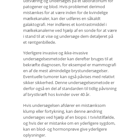
udtværing og undersøges på et laboratorium for
patogener og blod. Hvis problemet derimod
mistænkes for at være inden for de kvindelige
mælkekanaler, kan der udføres en såkaldt
galaktografi. Her indføres et kontrastmiddel i
mælkekanalerne ved hjælp af en sonde for at være
i stand til at vise og undersøge dem detaljeret på
et røntgenbillede.
Yderligere invasive og ikke-invasive
undersøgelsesmetoder kan derefter bruges til at
bekræfte diagnosen, for eksempel er mammografi
en af ​​de mest almindelige brystundersøgelser.
Eventuelle tumorer kan også påvises med relativt
sikker sikkerhed. Denne undersøgelsesmetode er
derfor også en del af standarden til tidlig påvisning
af brystkræft hos kvinder over 40 år.
Hvis undersøgelsen afslører en mistænksom
klump eller fortykning, kan denne ændring
undersøges ved hjælp af en biopsi. I tvivlstilfælde,
og hvis der er mistanke om en yderligere sygdom,
kan en blod- og hormonprøve give yderligere
oplysninger.