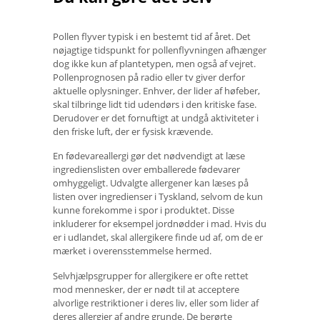
Pollen flyver typisk i en bestemt tid af året. Det
nøjagtige tidspunkt for pollenflyvningen afhænger
dog ikke kun af plantetypen, men også af vejret.
Pollenprognosen på radio eller tv giver derfor
aktuelle oplysninger. Enhver, der lider af høfeber,
skal tilbringe lidt tid udendørs i den kritiske fase.
Derudover er det fornuftigt at undgå aktiviteter i
den friske luft, der er fysisk krævende.
En fødevareallergi gør det nødvendigt at læse
ingredienslisten over emballerede fødevarer
omhyggeligt. Udvalgte allergener kan læses på
listen over ingredienser i Tyskland, selvom de kun
kunne forekomme i spor i produktet. Disse
inkluderer for eksempel jordnødder i mad. Hvis du
er i udlandet, skal allergikere finde ud af, om de er
mærket i overensstemmelse hermed.
Selvhjælpsgrupper for allergikere er ofte rettet
mod mennesker, der er nødt til at acceptere
alvorlige restriktioner i deres liv, eller som lider af
deres allergier af andre grunde. De berørte