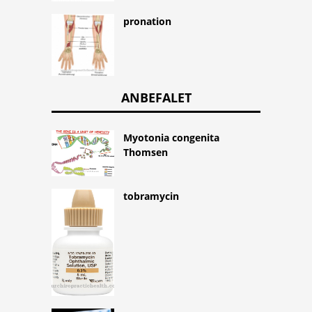
pronation
ANBEFALET
Myotonia congenita
Thomsen
tobramycin