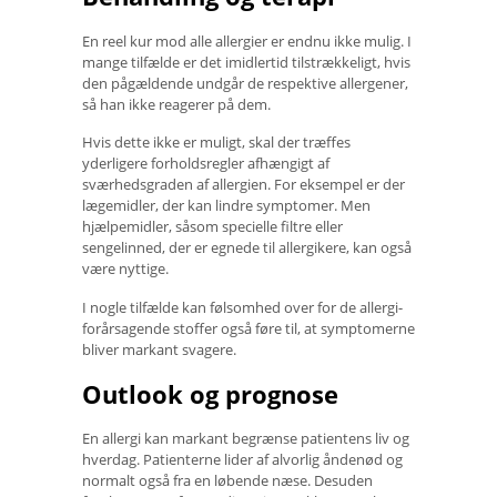
En reel kur mod alle allergier er endnu ikke mulig. I
mange tilfælde er det imidlertid tilstrækkeligt, hvis
den pågældende undgår de respektive allergener,
så han ikke reagerer på dem.
Hvis dette ikke er muligt, skal der træffes
yderligere forholdsregler afhængigt af
sværhedsgraden af ​​allergien. For eksempel er der
lægemidler, der kan lindre symptomer. Men
hjælpemidler, såsom specielle filtre eller
sengelinned, der er egnede til allergikere, kan også
være nyttige.
I nogle tilfælde kan følsomhed over for de allergi-
forårsagende stoffer også føre til, at symptomerne
bliver markant svagere.
Outlook og prognose
En allergi kan markant begrænse patientens liv og
hverdag. Patienterne lider af alvorlig åndenød og
normalt også fra en løbende næse. Desuden