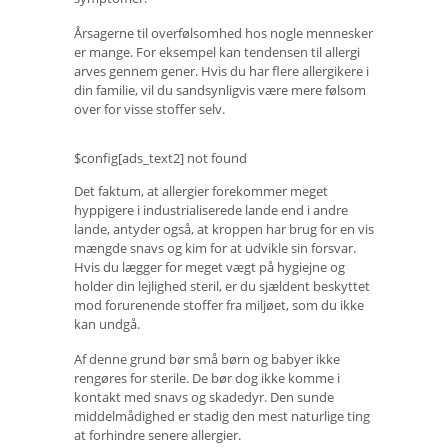
Årsagerne til overfølsomhed hos nogle mennesker
er mange. For eksempel kan tendensen til allergi
arves gennem gener. Hvis du har flere allergikere i
din familie, vil du sandsynligvis være mere følsom
over for visse stoffer selv.
$config[ads_text2] not found
Det faktum, at allergier forekommer meget
hyppigere i industrialiserede lande end i andre
lande, antyder også, at kroppen har brug for en vis
mængde snavs og kim for at udvikle sin forsvar.
Hvis du lægger for meget vægt på hygiejne og
holder din lejlighed steril, er du sjældent beskyttet
mod forurenende stoffer fra miljøet, som du ikke
kan undgå.
Af denne grund bør små børn og babyer ikke
rengøres for sterile. De bør dog ikke komme i
kontakt med snavs og skadedyr. Den sunde
middelmådighed er stadig den mest naturlige ting
at forhindre senere allergier.