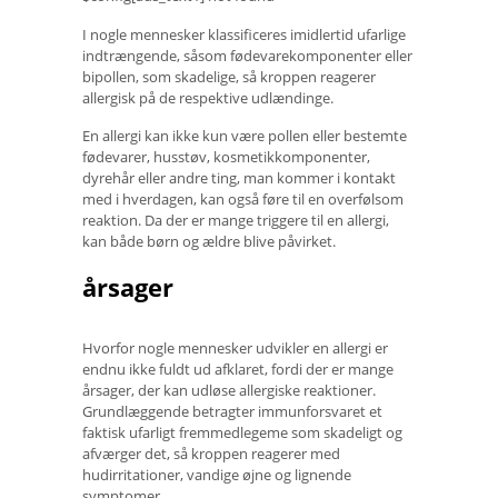
I nogle mennesker klassificeres imidlertid ufarlige
indtrængende, såsom fødevarekomponenter eller
bipollen, som skadelige, så kroppen reagerer
allergisk på de respektive udlændinge.
En allergi kan ikke kun være pollen eller bestemte
fødevarer, husstøv, kosmetikkomponenter,
dyrehår eller andre ting, man kommer i kontakt
med i hverdagen, kan også føre til en overfølsom
reaktion. Da der er mange triggere til en allergi,
kan både børn og ældre blive påvirket.
årsager
Hvorfor nogle mennesker udvikler en allergi er
endnu ikke fuldt ud afklaret, fordi der er mange
årsager, der kan udløse allergiske reaktioner.
Grundlæggende betragter immunforsvaret et
faktisk ufarligt fremmedlegeme som skadeligt og
afværger det, så kroppen reagerer med
hudirritationer, vandige øjne og lignende
symptomer.