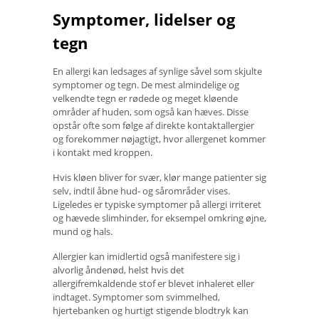
Symptomer, lidelser og
tegn
En allergi kan ledsages af synlige såvel som skjulte
symptomer og tegn. De mest almindelige og
velkendte tegn er rødede og meget kløende
områder af huden, som også kan hæves. Disse
opstår ofte som følge af direkte kontaktallergier
og forekommer nøjagtigt, hvor allergenet kommer
i kontakt med kroppen.
Hvis kløen bliver for svær, klør mange patienter sig
selv, indtil åbne hud- og sårområder vises.
Ligeledes er typiske symptomer på allergi irriteret
og hævede slimhinder, for eksempel omkring øjne,
mund og hals.
Allergier kan imidlertid også manifestere sig i
alvorlig åndenød, helst hvis det
allergifremkaldende stof er blevet inhaleret eller
indtaget. Symptomer som svimmelhed,
hjertebanken og hurtigt stigende blodtryk kan