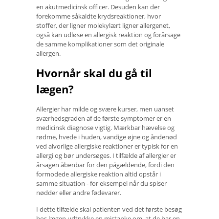
en akutmedicinsk officer. Desuden kan der
forekomme såkaldte krydsreaktioner, hvor
stoffer, der ligner molekylært ligner allergenet,
også kan udløse en allergisk reaktion og forårsage
de samme komplikationer som det originale
allergen.
Hvornår skal du gå til
lægen?
Allergier har milde og svære kurser, men uanset
sværhedsgraden af ​​de første symptomer er en
medicinsk diagnose vigtig. Mærkbar hævelse og
rødme, hvede i huden, vandige øjne og åndenød
ved alvorlige allergiske reaktioner er typisk for en
allergi og bør undersøges. I tilfælde af allergier er
årsagen åbenbar for den pågældende, fordi den
formodede allergiske reaktion altid opstår i
samme situation - for eksempel når du spiser
nødder eller andre fødevarer.
I dette tilfælde skal patienten ved det første besøg
hos lægen udtrykke en mistanke om, at de har en