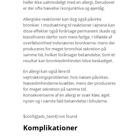
heller ikke ualmindeligt med en allergi. Derudover
er der ofte hævelse i konjunktiva og øjenlåg.
Allergiske reaktioner kan dog også påvirke
bronkier. I modsætning til reaktioner i øjnene kan
disse effekter også forårsage permanent skade og
klassificeres derfor som mere farlige. I tilfælde af
overfølsomhed indsnævres bronkierne, mens der
produceres for meget bronchial sekretion på
samme tid, hvilket forårsager betændelse. Som et
resultat kan bronkieslimhinden blive beskadiget.
En allergi kan også føre til
vejrtrækningsproblemer, hvis næsen påvirkes.
Næseslimhinderne kvælder, mens der produceres
for meget sekretion på samme tid.
Konsekvenserne af en allergi er svær kløe, øget
nysen og i værste fald betændelse i bihulerne.
$config[ads_text4] not found
Komplikationer