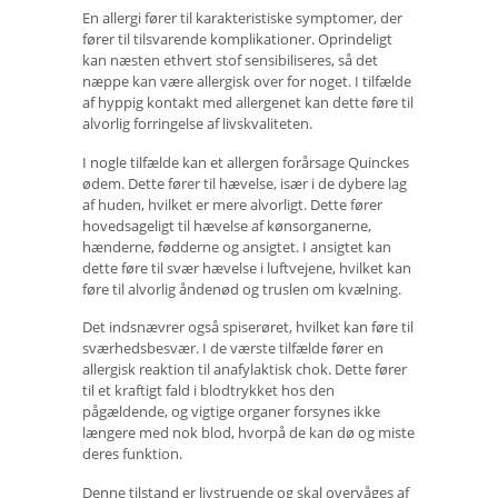
En allergi fører til karakteristiske symptomer, der
fører til tilsvarende komplikationer. Oprindeligt
kan næsten ethvert stof sensibiliseres, så det
næppe kan være allergisk over for noget. I tilfælde
af hyppig kontakt med allergenet kan dette føre til
alvorlig forringelse af livskvaliteten.
I nogle tilfælde kan et allergen forårsage Quinckes
ødem. Dette fører til hævelse, især i de dybere lag
af huden, hvilket er mere alvorligt. Dette fører
hovedsageligt til hævelse af kønsorganerne,
hænderne, fødderne og ansigtet. I ansigtet kan
dette føre til svær hævelse i luftvejene, hvilket kan
føre til alvorlig åndenød og truslen om kvælning.
Det indsnævrer også spiserøret, hvilket kan føre til
sværhedsbesvær. I de værste tilfælde fører en
allergisk reaktion til anafylaktisk chok. Dette fører
til et kraftigt fald i blodtrykket hos den
pågældende, og vigtige organer forsynes ikke
længere med nok blod, hvorpå de kan dø og miste
deres funktion.
Denne tilstand er livstruende og skal overvåges af