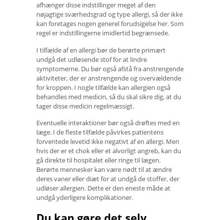
afhænger disse indstillinger meget af den
nøjagtige sværhedsgrad og type allergi, så der ikke
kan foretages nogen generel forudsigelse her. Som
regel er indstillingerne imidlertid begrænsede.
I tilfælde af en allergi bør de berørte primært
undgå det udløsende stof for at lindre
symptomerne. Du bør også afstå fra anstrengende
aktiviteter, der er anstrengende og overvældende
for kroppen. I nogle tilfælde kan allergien også
behandles med medicin, så du skal sikre dig, at du
tager disse medicin regelmæssigt.
Eventuelle interaktioner bør også drøftes med en
læge. I de fleste tilfælde påvirkes patientens
forventede levetid ikke negativt af en allergi. Men
hvis der er et chok eller et alvorligt angreb, kan du
gå direkte til hospitalet eller ringe til lægen.
Berørte mennesker kan være nødt til at ændre
deres vaner eller diæt for at undgå de stoffer, der
udløser allergien. Dette er den eneste måde at
undgå yderligere komplikationer.
Du kan gøre det selv