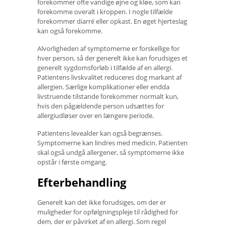
forekommer ofte vandige øjne og kløe, som kan
forekomme overalt i kroppen. I nogle tilfælde
forekommer diarré eller opkast. En øget hjerteslag
kan også forekomme.
Alvorligheden af ​​symptomerne er forskellige for
hver person, så der generelt ikke kan forudsiges et
generelt sygdomsforløb i tilfælde af en allergi.
Patientens livskvalitet reduceres dog markant af
allergien. Særlige komplikationer eller endda
livstruende tilstande forekommer normalt kun,
hvis den pågældende person udsættes for
allergiudløser over en længere periode.
Patientens levealder kan også begrænses.
Symptomerne kan lindres med medicin. Patienten
skal også undgå allergener, så symptomerne ikke
opstår i første omgang.
Efterbehandling
Generelt kan det ikke forudsiges, om der er
muligheder for opfølgningspleje til rådighed for
dem, der er påvirket af en allergi. Som regel