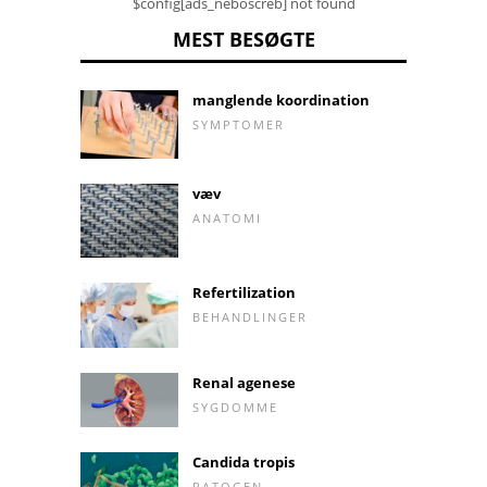
$config[ads_neboscreb] not found
MEST BESØGTE
manglende koordination
SYMPTOMER
væv
ANATOMI
Refertilization
BEHANDLINGER
Renal agenese
SYGDOMME
Candida tropis
PATOGEN