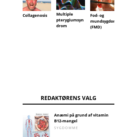
Multiple
Mesen
Collagenosis
Fod- og
pterygiumsyn
infark
mundsygdom
drom
(FMD)
REDAKTØRENS VALG
Anæmi på grund af vitamin
B12-mangel
SYGDOMME