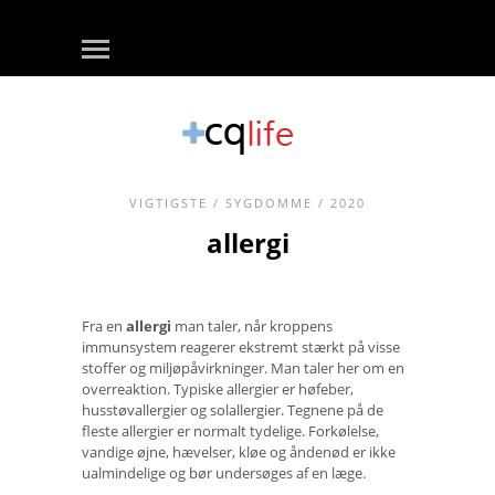
VIGTIGSTE
/
SYGDOMME
/ 2020
allergi
Fra en
allergi
man taler, når kroppens
immunsystem reagerer ekstremt stærkt på visse
stoffer og miljøpåvirkninger. Man taler her om en
overreaktion. Typiske allergier er høfeber,
husstøvallergier og solallergier. Tegnene på de
fleste allergier er normalt tydelige. Forkølelse,
vandige øjne, hævelser, kløe og åndenød er ikke
ualmindelige og bør undersøges af en læge.