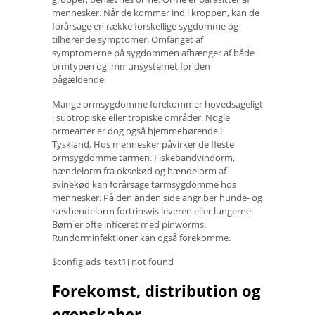
mennesker. Når de kommer ind i kroppen, kan de
forårsage en række forskellige sygdomme og
tilhørende symptomer. Omfanget af
symptomerne på sygdommen afhænger af både
ormtypen og immunsystemet for den
pågældende.
Mange ormsygdomme forekommer hovedsageligt
i subtropiske eller tropiske områder. Nogle
ormearter er dog også hjemmehørende i
Tyskland. Hos mennesker påvirker de fleste
ormsygdomme tarmen. Fiskebandvindorm,
bændelorm fra oksekød og bændelorm af
svinekød kan forårsage tarmsygdomme hos
mennesker. På den anden side angriber hunde- og
rævbendelorm fortrinsvis leveren eller lungerne.
Børn er ofte inficeret med pinworms.
Rundorminfektioner kan også forekomme.
$config[ads_text1] not found
Forekomst, distribution og
egenskaber