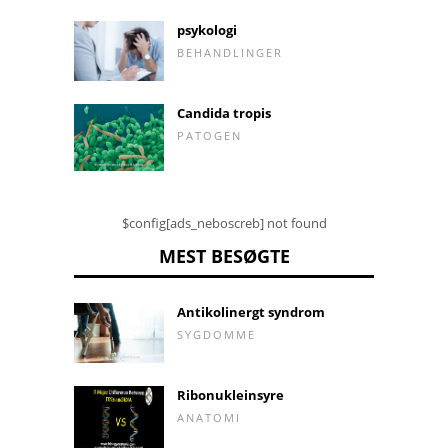
psykologi
BEHANDLINGER
Candida tropis
PATOGEN
$config[ads_neboscreb] not found
MEST BESØGTE
Antikolinergt syndrom
SYGDOMME
Ribonukleinsyre
ANATOMI