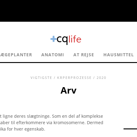
LÆGEPLANTER
ANATOMI
AT REJSE
HAUSMITTEL
VIGTIGSTE
/
KRPERPROZESSE
/ 2020
Arv
 at ligne deres slægtninge. Som en del af komplekse
skaber til efterkommere via kromosomerne. Dermed
tika for hver egenskab.