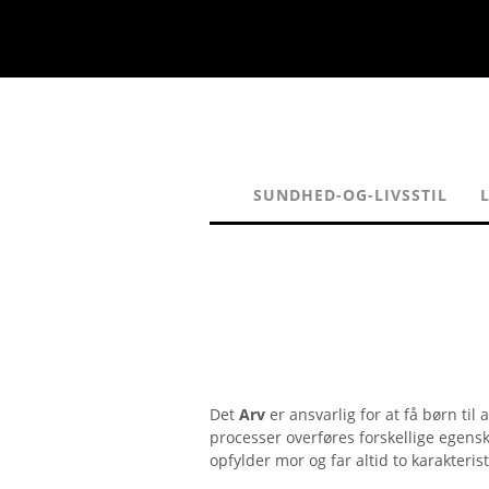
SUNDHED-OG-LIVSSTIL
Det
Arv
er ansvarlig for at få børn til
processer overføres forskellige egen
opfylder mor og far altid to karakteris