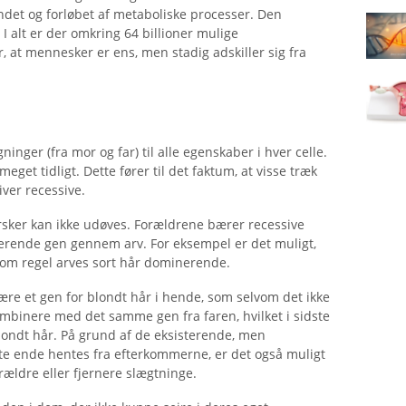
det og forløbet af metaboliske processer. Den
I alt er der omkring 64 billioner mulige
r, at mennesker er ens, men stadig adskiller sig fra
gninger (fra mor og far) til alle egenskaber i hver celle.
meget tidligt. Dette fører til det faktum, at visse træk
ver recessive.
rsker kan ikke udøves. Forældrene bærer recessive
inerende gen gennem arv. For eksempel er det muligt,
 Som regel arves sort hår dominerende.
ære et gen for blondt hår i hende, som selvom det ikke
mbinere med det samme gen fra faren, hvilket i sidste
blondt hår. På grund af de eksisterende, men
dste ende hentes fra efterkommerne, er det også muligt
rældre eller fjernere slægtninge.