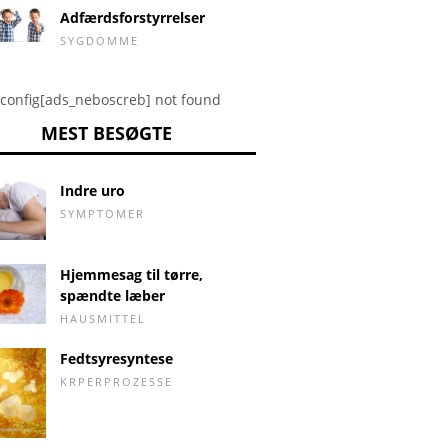
Adfærdsforstyrrelser
SYGDOMME
config[ads_neboscreb] not found
MEST BESØGTE
Indre uro
SYMPTOMER
Hjemmesag til tørre,
spændte læber
HAUSMITTEL
Fedtsyresyntese
KRPERPROZESSE