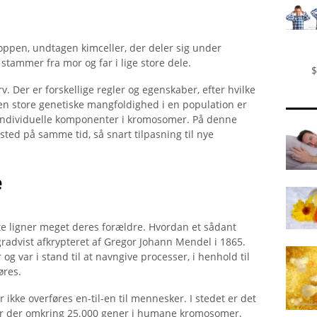
roppen, undtagen kimceller, der deler sig under
tammer fra mor og far i lige store dele.
$
 Der er forskellige regler og egenskaber, efter hvilke
en store genetiske mangfoldighed i en population er
er individuelle komponenter i kromosomer. På denne
sted på samme tid, så snart tilpasning til nye
e
te ligner meget deres forældre. Hvordan et sådant
gradvist afkrypteret af Gregor Johann Mendel i 1865.
 var i stand til at navngive processer, i henhold til
øres.
ikke overføres en-til-en til mennesker. I stedet er det
 er der omkring 25.000 gener i humane kromosomer.