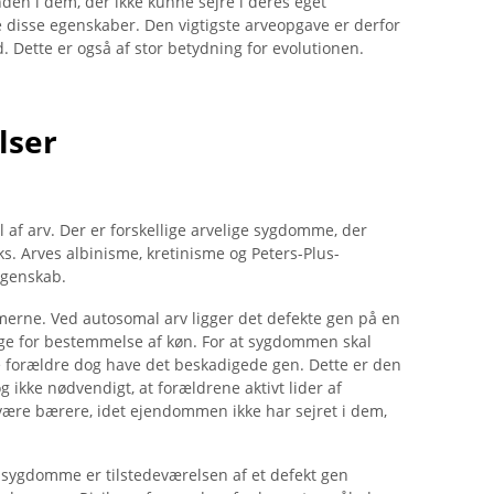
den i dem, der ikke kunne sejre i deres eget
e disse egenskaber. Den vigtigste arveopgave er derfor
d. Dette er også af stor betydning for evolutionen.
lser
 arv. Der er forskellige arvelige sygdomme, der
s. Arves albinisme, kretinisme og Peters-Plus-
egenskab.
erne. Ved autosomal arv ligger det defekte gen på en
lige for bestemmelse af køn. For at sygdommen skal
ge forældre dog have det beskadigede gen. Dette er den
g ikke nødvendigt, at forældrene aktivt lider af
være bærere, idet ejendommen ikke har sejret i dem,
sygdomme er tilstedeværelsen af ​​et defekt gen