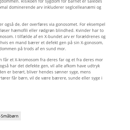
 sygdommen. Risikoen for sygdom for barnet er således
mal dominerende arv inkluderer seglcelleanæmi og
r også de, der overføres via gonosomet. For eksempel
øser hæmofili eller rødgrøn blindhed. Kvinder har to
osom. I tilfælde af en X-bundet arv er forældrenes og
 hvis en mand bærer et defekt gen på sin X-gonosom,
ygdommen på trods af en sund mor.
n får et X-kromosom fra deres far og et fra deres mor
 også har det defekte gen, vil alle afkom have udtryk
den er berørt, bliver hendes sønner syge, mens
ører får børn, vil de være bærere, sunde eller syge i
-Småbørn