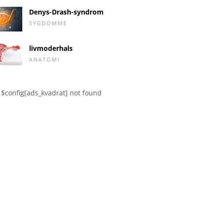
Denys-Drash-syndrom
SYGDOMME
livmoderhals
ANATOMI
$config[ads_kvadrat] not found