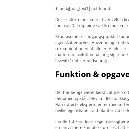
$config[ads_text1] not found
Der er 46 kromosomer i hver celle i k
meiose. Det diploide sæt kromosomer s
Kromosomer er udgangspunktet for arv.
egenskaber arves. Hovedårsagen til d
rekombinationen af ​​alleler. Alleler 
måde kan evolution på lang sigt finde 
levevilkår bliver nødvendig.
Funktion & opgav
Det har længe været kendt, at børn of
fænomen opstår, blev imidlertid ikke 
Han udførte eksperimenter med ærter og
hvilke egenskaber ved planter videref
Imidlertid kan disse regelmæssigheder 
en langt mere kompleks proces. I alt