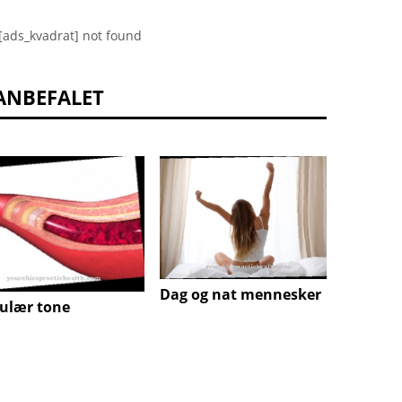
[ads_kvadrat] not found
ANBEFALET
Dag og nat mennesker
Nukle
ulær tone
e