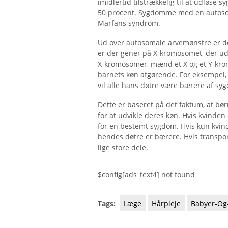
imidlertid tilstrækkelig til at udløse
50 procent. Sygdomme med en autoso
Marfans syndrom.
Ud over autosomale arvemønstre er de
er der gener på X-kromosomet, der udl
X-kromosomer, mænd et X og et Y-krom
barnets køn afgørende. For eksempel,
vil alle hans døtre være bærere af s
Dette er baseret på det faktum, at bør
for at udvikle deres køn. Hvis kvinden
for en bestemt sygdom. Hvis kun kvin
hendes døtre er bærere. Hvis transport
lige store dele.
$config[ads_text4] not found
Tags:
Læge
Hårpleje
Babyer-Og