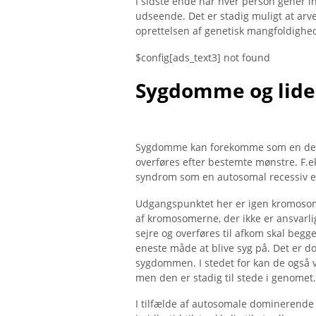
I sidste ende har hver person gener in
udseende. Det er stadig muligt at arv
oprettelsen af ​​genetisk mangfoldighe
$config[ads_text3] not found
Sygdomme og lide
Sygdomme kan forekomme som en del af
overføres efter bestemte mønstre. F.ek
syndrom som en autosomal recessiv 
Udgangspunktet her er igen kromosom
af ​​kromosomerne, der ikke er ansvar
sejre og overføres til afkom skal beg
eneste måde at blive syg på. Det er do
sygdommen. I stedet for kan de også 
men den er stadig til stede i genomet.
I tilfælde af autosomale dominerende 