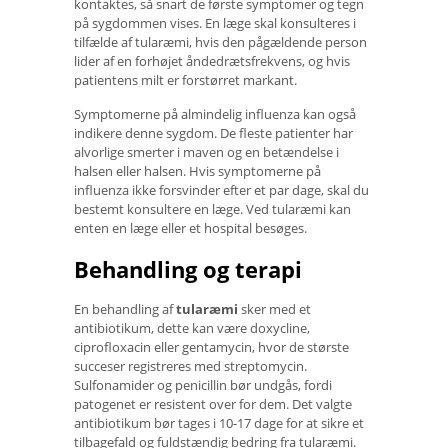
kontaktes, så snart de første symptomer og tegn
på sygdommen vises. En læge skal konsulteres i
tilfælde af tularæmi, hvis den pågældende person
lider af en forhøjet åndedrætsfrekvens, og hvis
patientens milt er forstørret markant.
Symptomerne på almindelig influenza kan også
indikere denne sygdom. De fleste patienter har
alvorlige smerter i maven og en betændelse i
halsen eller halsen. Hvis symptomerne på
influenza ikke forsvinder efter et par dage, skal du
bestemt konsultere en læge. Ved tularæmi kan
enten en læge eller et hospital besøges.
Behandling og terapi
En behandling af
tularæmi
sker med et
antibiotikum, dette kan være doxycline,
ciprofloxacin eller gentamycin, hvor de største
succeser registreres med streptomycin.
Sulfonamider og penicillin bør undgås, fordi
patogenet er resistent over for dem. Det valgte
antibiotikum bør tages i 10-17 dage for at sikre et
tilbagefald og fuldstændig bedring fra tularæmi.