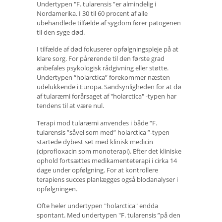
Undertypen "F. tularensis ”er almindelig i
Nordamerika. I 30 til 60 procent af alle
ubehandlede tilfælde af sygdom fører patogenen
til den syge død.
I tilfælde af død fokuserer opfølgningspleje på at
klare sorg. For pårørende til den første grad
anbefales psykologisk rådgivning eller støtte.
Undertypen “holarctica” forekommer næsten
udelukkende i Europa. Sandsynligheden for at dø
af tularæmi forårsaget af "holarctica" -typen har
tendens til at være nul.
Terapi mod tularæmi anvendes i både “F.
tularensis ”såvel som med” holarctica ”-typen
startede dybest set med klinisk medicin
(ciprofloxacin som monoterapi). Efter det kliniske
ophold fortsættes medikamenteterapi i cirka 14
dage under opfølgning. For at kontrollere
terapiens succes planlægges også blodanalyser i
opfølgningen.
Ofte heler undertypen "holarctica" endda
spontant. Med undertypen "F. tularensis ”på den