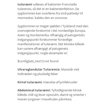
tularæmi
udløses af bakterien Francisella
tularensis, så det er en bakterieinfektion. Da
sygdommen kan overføres fra små pattedyr til
mennesker, kaldes den en zoonose.
Sygdommen er meget sjælden i Tyskland med den
overvejende forekomst i det nordøstlige Europa,
Asien og Nordamerika. Afhængig af patogentets
indgangspunkt forekommer forskellige
manifestationer af tularæmi. Det kliniske billede
kan variere afhængigt af patogenets
indgangspunkt, nogle eksempler er:
$config[ads_text1] not found
Ulceroglandular Tularemia:
Mavesår ved
indtræden og pludselig feber
Kirtel tularæmi:
Hævelse af lymfeknuder
Abdominal tularæmi:
Tyfoidlignende klinisk
billede, milt og lever opsvulm, diarré og smerter i
maven (organer i mavehulen påvirkes)