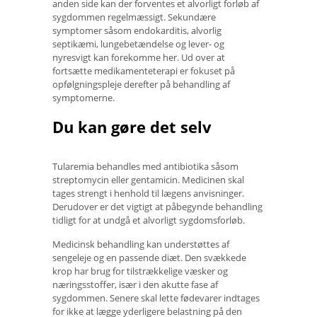
anden side kan der forventes et alvorligt forløb af
sygdommen regelmæssigt. Sekundære
symptomer såsom endokarditis, alvorlig
septikæmi, lungebetændelse og lever- og
nyresvigt kan forekomme her. Ud over at
fortsætte medikamenteterapi er fokuset på
opfølgningspleje derefter på behandling af
symptomerne.
Du kan gøre det selv
Tularemia behandles med antibiotika såsom
streptomycin eller gentamicin. Medicinen skal
tages strengt i henhold til lægens anvisninger.
Derudover er det vigtigt at påbegynde behandling
tidligt for at undgå et alvorligt sygdomsforløb.
Medicinsk behandling kan understøttes af
sengeleje og en passende diæt. Den svækkede
krop har brug for tilstrækkelige væsker og
næringsstoffer, især i den akutte fase af
sygdommen. Senere skal lette fødevarer indtages
for ikke at lægge yderligere belastning på den