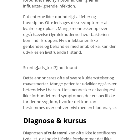
influenza-lignende infektion.
Patienterne lider oprindeligt af feber og
hovedpine. Ofte ledsages disse symptomer af
kvalme og opkast. Mange mennesker oplever
også hævelse i lymfeknuderne, hvor bakterien
kom ind i kroppen. Hvis infektionen ikke
genkendes og behandles med antibiotika, kan der
udvikles en livstruende tilstand.
$config[ads_text3] not found
Dette annonceres ofte af svære kulderystelser og
mavesmerter. Mange patienter udvikler også svær
betændelse i halsen. Hos mennesker er kaninpest
ikke forbundet med symptomer, der er specifikke
for denne sygdom, hvorfor det kun kan
bestemmes over enhver tvivl med en blodanalyse.
Diagnose & kursus
Diagnosen af
tularæmi
kan ofte ikke identificeres
tydeligt, og i nogle tilfælde forekommer det ikke