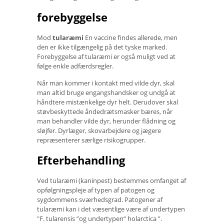
forebyggelse
Mod
tularæmi
En vaccine findes allerede, men
den er ikke tilgængelig på det tyske marked.
Forebyggelse af tularæmi er også muligt ved at
følge enkle adfærdsregler.
Når man kommer i kontakt med vilde dyr, skal
man altid bruge engangshandsker og undgå at
håndtere mistænkelige dyr helt. Derudover skal
støvbeskyttede åndedrætsmasker bæres, når
man behandler vilde dyr, herunder flådning og
sløjfer. Dyrlæger, skovarbejdere og jægere
repræsenterer særlige risikogrupper.
Efterbehandling
Ved tularæmi (kaninpest) bestemmes omfanget af
opfølgningspleje af typen af ​​patogen og
sygdommens sværhedsgrad. Patogener af
tularæmi kan i det væsentlige være af undertypen
"F. tularensis ”og undertypen“ holarctica ”.