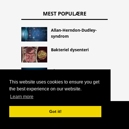
MEST POPULÆRE
Allan-Herndon-Dudley-
syndrom
Bakteriel dysenteri
Clonazepam
This website uses cookies to ensure you get
the best experience on our website.
Learn more
COPYRIGHT 2026 HTTPS://CQLIFE.NET
Got it!
TULAREMIA (KANINPEST)
^