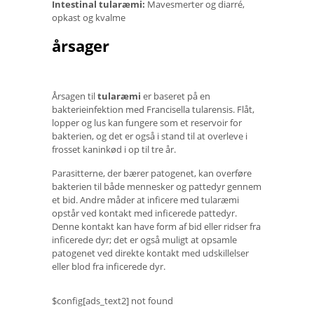
Intestinal tularæmi:
Mavesmerter og diarré,
opkast og kvalme
årsager
Årsagen til
tularæmi
er baseret på en
bakterieinfektion med Francisella tularensis. Flåt,
lopper og lus kan fungere som et reservoir for
bakterien, og det er også i stand til at overleve i
frosset kaninkød i op til tre år.
Parasitterne, der bærer patogenet, kan overføre
bakterien til både mennesker og pattedyr gennem
et bid. Andre måder at inficere med tularæmi
opstår ved kontakt med inficerede pattedyr.
Denne kontakt kan have form af bid eller ridser fra
inficerede dyr; det er også muligt at opsamle
patogenet ved direkte kontakt med udskillelser
eller blod fra inficerede dyr.
$config[ads_text2] not found