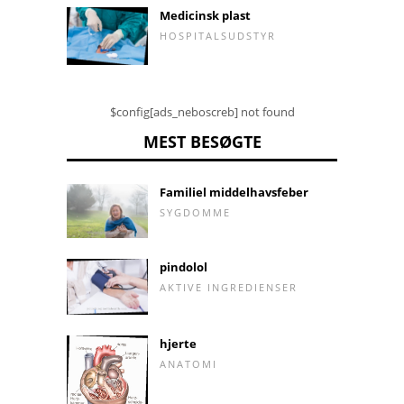
Medicinsk plast
HOSPITALSUDSTYR
$config[ads_neboscreb] not found
MEST BESØGTE
Familiel middelhavsfeber
SYGDOMME
pindolol
AKTIVE INGREDIENSER
hjerte
ANATOMI