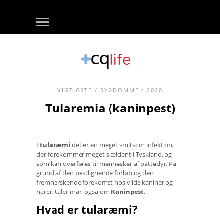
VIGTIGSTE
/
SYGDOMME
/ 2020
Tularemia (kaninpest)
I
tularæmi
det er en meget smitsom infektion,
der forekommer meget sjældent i Tyskland, og
som kan overføres til mennesker af pattedyr. På
grund af den pestlignende forløb og den
fremherskende forekomst hos vilde kaniner og
harer, taler man også om
Kaninpest
.
Hvad er tularæmi?