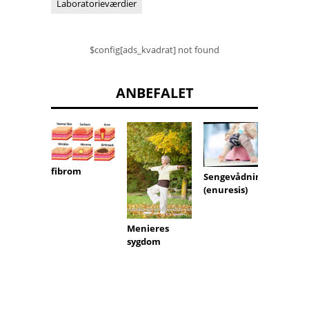
Laboratorieværdier
$config[ads_kvadrat] not found
ANBEFALET
fibrom
Mycosi
Sengevådning
(enuresis)
Menieres
sygdom