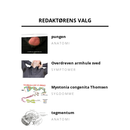
REDAKTØRENS VALG
pungen
ANATOMI
Overdreven armhule sved
SYMPTOMER
Myotonia congenita Thomsen
SYGDOMME
tegmentum
ANATOMI