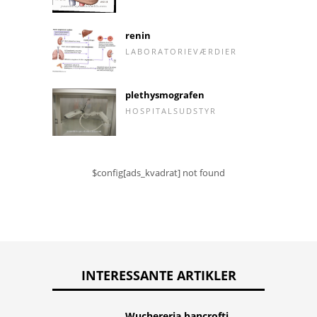
renin
LABORATORIEVÆRDIER
plethysmografen
HOSPITALSUDSTYR
$config[ads_kvadrat] not found
INTERESSANTE ARTIKLER
Wuchereria bancrofti