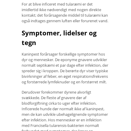
For at blive inficeret med tularæmi er det
imidlertid ikke nødvendigt med nogen direkte
kontakt; det forårsagende middel til tularæmi kan
også indtages gennem luften eller forurenet vand.
Symptomer, lidelser og
tegn
Kaninpest forårsager forskellige symptomer hos
dyr og mennesker. De eponyme gnavere udvikler
normalt septikæmi et par dage efter infektion, der
spreder sig i kroppen. De berørte dyr viser typiske
bivirkninger af feber, en øget respirationsfrekvens
og forstørrede lymfeknuder og en forstørret milt.
Derudover forekommer dyrene alvorligt
svækkede. De fleste af gnavere dør af
blodforgiftning cirka to uger efter infektion.
Inficerede hunde dør normalt ikke af kaninpest,
men de kan udvikle ubehagelignende symptomer
efter infektion. Hos mennesker er en infektion
med Francisella tularensis-bakterien normalt
forbundet med symptomer, der ligner en