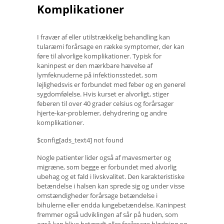
Komplikationer
I fravær af eller utilstrækkelig behandling kan
tularæmi forårsage en række symptomer, der kan
føre til alvorlige komplikationer. Typisk for
kaninpest er den mærkbare hævelse af
lymfeknuderne på infektionsstedet, som
lejlighedsvis er forbundet med feber og en generel
sygdomfølelse. Hvis kurset er alvorligt, stiger
feberen til over 40 grader celsius og forårsager
hjerte-kar-problemer, dehydrering og andre
komplikationer.
$config[ads_text4] not found
Nogle patienter lider også af mavesmerter og
migræne, som begge er forbundet med alvorlig
ubehag og et fald i livskvalitet. Den karakteristiske
betændelse i halsen kan sprede sig og under visse
omstændigheder forårsage betændelse i
bihulerne eller endda lungebetændelse. Kaninpest
fremmer også udviklingen af ​​sår på huden, som
også kan blive betændt eller forårsage blødning og