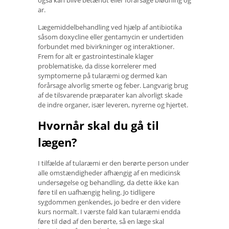
ar.
Lægemiddelbehandling ved hjælp af antibiotika
såsom doxycline eller gentamycin er undertiden
forbundet med bivirkninger og interaktioner.
Frem for alt er gastrointestinale klager
problematiske, da disse korrelerer med
symptomerne på tularæmi og dermed kan
forårsage alvorlig smerte og feber. Langvarig brug
af de tilsvarende præparater kan alvorligt skade
de indre organer, især leveren, nyrerne og hjertet.
Hvornår skal du gå til
lægen?
I tilfælde af tularæmi er den berørte person under
alle omstændigheder afhængig af en medicinsk
undersøgelse og behandling, da dette ikke kan
føre til en uafhængig heling. Jo tidligere
sygdommen genkendes, jo bedre er den videre
kurs normalt. I værste fald kan tularæmi endda
føre til død af den berørte, så en læge skal