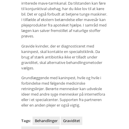
irriterede mave-tarmkanal. Da tilstanden kan føre
til konjunktival ubehag, har du ikke lov til at køre
bil. Det er også forbudt at betjene tunge maskiner.
I tilfælde af ekstern betændelse eller mavesår kan
plejeprodukter fra apoteket hjælpe. I samråd med
lægen kan salver fremstillet af naturlige stoffer
prøves.
Gravide kvinder, der er diagnosticeret med
kaninpest, skal kontakte en specialistklinik. Da
brug af stærk antibiotika ikke er tilladt under
graviditet, skal alternative behandlingsmetoder
vælges.
Grundlæggende med kaninpest, hvile og hvile i
forbindelse med følgende medicinske
retningslinjer. Berørte mennesker kan udveksle
ideer med andre syge mennesker på internetfora
eller i et specialcenter. Supporten fra partneren
eller en anden plejer er også vigtig.
Tags:
Behandlinger
Graviditet