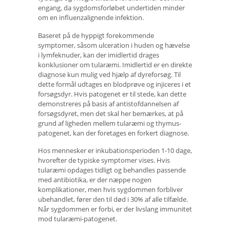
engang, da sygdomsforløbet undertiden minder
om en influenzalignende infektion.
Baseret på de hyppigt forekommende
symptomer, såsom ulceration i huden og hævelse
i lymfeknuder, kan der imidlertid drages
konklusioner om tularæmi. Imidlertid er en direkte
diagnose kun mulig ved hjælp af dyreforsøg. Til
dette formål udtages en blodprøve og injiceres i et
forsøgsdyr. Hvis patogenet er til stede, kan dette
demonstreres på basis af antistofdannelsen af ​​
forsøgsdyret, men det skal her bemærkes, at på
grund af ligheden mellem tularæmi og thymus-
patogenet, kan der foretages en forkert diagnose.
Hos mennesker er inkubationsperioden 1-10 dage,
hvorefter de typiske symptomer vises. Hvis
tularæmi opdages tidligt og behandles passende
med antibiotika, er der næppe nogen
komplikationer, men hvis sygdommen forbliver
ubehandlet, fører den til død i 30% af alle tilfælde.
Når sygdommen er forbi, er der livslang immunitet
mod tularæmi-patogenet.