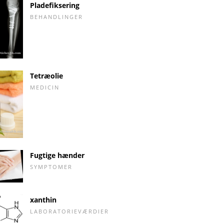
Pladefiksering
BEHANDLINGER
Tetræolie
MEDICIN
Fugtige hænder
SYMPTOMER
xanthin
LABORATORIEVÆRDIER