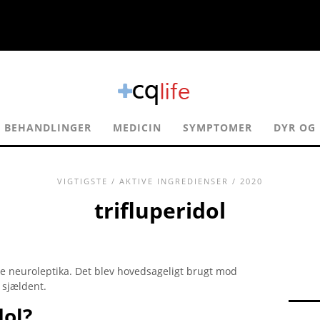
BEHANDLINGER
MEDICIN
SYMPTOMER
DYR OG 
VIGTIGSTE
/
AKTIVE INGREDIENSER
/ 2020
trifluperidol
iske neuroleptika. Det blev hovedsageligt brugt mod
 sjældent.
dol?