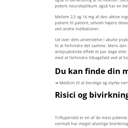
potent neuroleptikum, også har en ber
Mellem 2,5 og 16 mg af den aktive ing
patient til patient, selvom højere dos
ved andre indikationer.
Ud over dets anvendelse i akutte psyk
til at forhindre det samme. Mens den 
antipsykotiske effekt et par dage ell
med at forhindre tilbagefald ved at h
Du kan finde din 
➔ Medicin til at berolige og styrke ner
Risici og bivirknin
Trifluperidol er en af ​​de mest poten
normalt har meget alvorlige bivirknin