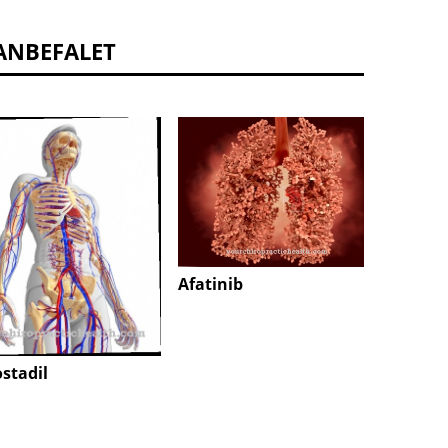
ANBEFALET
gluca
Afatinib
ostadil