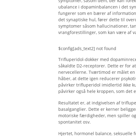
symptomer, såsom dem, der kan forekom
ubalance i dopaminbalancen i det syn
fungerer som en bærer af information
det synaptiske hul, fører dette til ove
symptomer såsom hallucinationer, tank
vrangforestillinger, som kan være af 
$config[ads_text2] not found
Trifluperidol-dokker med dopaminrece
såkaldte D2-receptorer. Dette er for 
nervecellerne. Tværtimod er målet e
håber, at dette igen reducerer psyko
påvirker trifluperidol imidlertid ikke
påvirker også hele kroppen, som det e
Resultatet er, at indgivelsen af ​​trifl
basalganglier. Dette er kerner beligg
motoriske færdigheder, men spiller også
spontanitet osv.
Hjertet, hormonel balance, seksuelle f