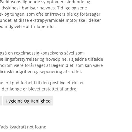
e Parkinsons-lignende symptomer, siddende og
 dyskinesi, bør især nævnes. Tidlige og sene
als- og tungen, som ofte er irreversible og forårsager
 fundet, at disse ekstrapyramidale motoriske lidelser
d indgivelse af trifluperidol.
gså en regelmæssig konsekvens såvel som
tællingsforstyrrelser og hovedpine. I sjældne tilfælde
syndrom være forårsaget af lægemidlet, som kan være
icinsk indgriben og seponering af stoffet.
 er i god forhold til den positive effekt, er
 der længe er blevet erstattet af andre.
Hygiejne Og Renlighed
[ads_kvadrat] not found