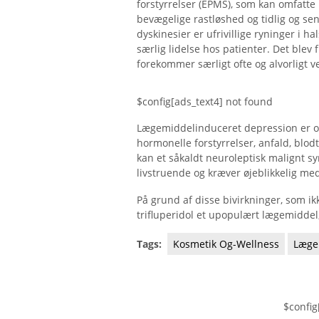
forstyrrelser (EPMS), som kan omfatt
bevægelige rastløshed og tidlig og sen
dyskinesier er ufrivillige ryninger i h
særlig lidelse hos patienter. Det blev
forekommer særligt ofte og alvorligt ve
$config[ads_text4] not found
Lægemiddelinduceret depression er o
hormonelle forstyrrelser, anfald, blod
kan et såkaldt neuroleptisk malignt 
livstruende og kræver øjeblikkelig med
På grund af disse bivirkninger, som ikke
trifluperidol et upopulært lægemiddel,
Tags:
Kosmetik Og-Wellness
Læge
$config