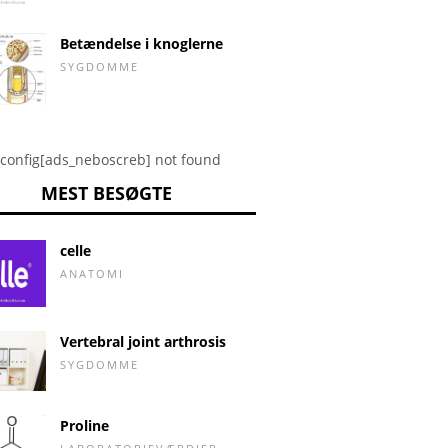
Betændelse i knoglerne
SYGDOMME
config[ads_neboscreb] not found
MEST BESØGTE
celle
ANATOMI
Vertebral joint arthrosis
SYGDOMME
Proline