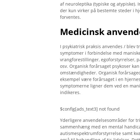
af ​​neuroleptika (typiske og atypiske)
der kun virker på bestemte steder i hj
forventes.
Medicinsk anvend
I psykiatrisk praksis anvendes / blev 
symptomer i forbindelse med maniske
vrangforestillinger, egoforstyrrelser, 
osv. Organisk forårsaget psykoser ka
omstændigheder. Organisk forårsagede
eksempel være forårsaget i en hjernes
symptomerne ligner dem ved en manisk 
indikeres.
$config[ads_text3] not found
Yderligere anvendelsesområder for trif
sammenhæng med en mental handicap 
autismespektrumforstyrrelse samt kval
også til behandling af tic-lidelser. Det