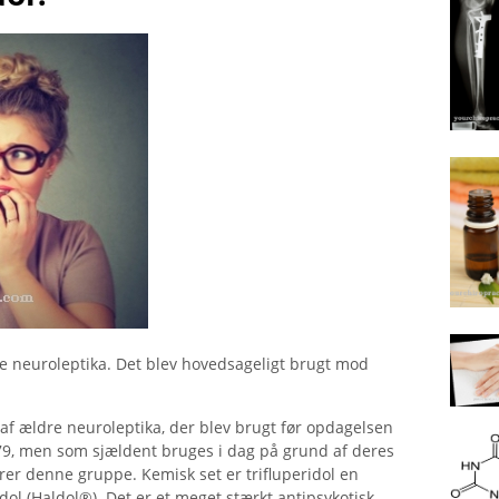
piske neuroleptika. Det blev hovedsageligt brugt mod
f ​​ældre neuroleptika, der blev brugt før opdagelsen
1979, men som sjældent bruges i dag på grund af deres
hører denne gruppe. Kemisk set er trifluperidol en
dol (Haldol®). Det er et meget stærkt antipsykotisk