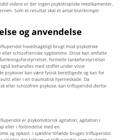
. Indtil videre er der ingen psykotropiske medikamenter,
ernen. Som et resultat skal et antal bivirkninger
else og anvendelse
trifluperidol hovedsageligt brugt mod psykotiske
 eller schizofreniske sygdomme. Disse kan omfatte
påvirkningsforstyrrelser, formelle tankeforstyrrelser
n også behandles med stoffet under visse
 psykoser kan være fysisk berettigede og kan for
vulst eller i en traumatisk hjerneskade. Da
eller schizofren psykose, kan trifluperidol derfor
luperidol er psykomotorisk agitation, agitation i
eller i forbindelse med en
me og opkast. I sjældne tilfælde bruges trifluperidol
te skyldes det faktum, at trifluperidol, som et stærkt