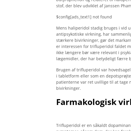
stof, der blev udviklet af Janssen Pha
$config[ads_text1] not found
Mens haliperidol stadig bruges i vid 
antipsykotiske virkning, har sammenlig
stærkere bivirkninger, gør det markant
er interessen for trifluperidol faldet 
ikke længere bør være relevant i psykia
lægemidler, der har betydeligt færre b
Brugen af ​​trifluperidol var hovedsage
i tabletform eller som en depotsprøjte,
patienterne var ret uvillige til at tage
bivirkninger.
Farmakologisk vir
Trifluperidol er en såkaldt dopaminant