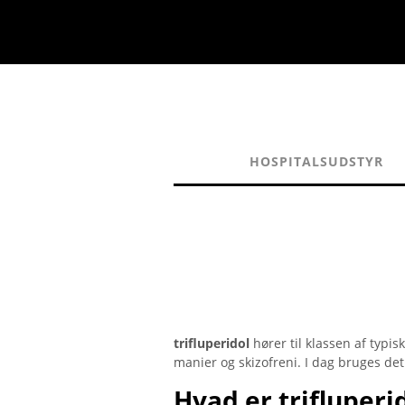
HOSPITALSUDSTYR
trifluperidol
hører til klassen af ​​typ
manier og skizofreni. I dag bruges det
Hvad er trifluperi