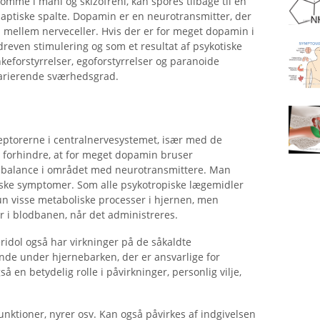
me i mani og skizofreni, kan spores tilbage til en
aptiske spalte. Dopamin er en neurotransmitter, der
 mellem nerveceller. Hvis der er for meget dopamin i
rdreven stimulering og som et resultat af psykotiske
eforstyrrelser, egoforstyrrelser og paranoide
varierende sværhedsgrad.
ptorerne i centralnervesystemet, især med de
at forhindre, at for meget dopamin bruser
n balance i området med neurotransmittere. Man
tiske symptomer. Som alle psykotropiske lægemidler
 kun visse metaboliske processer i hjernen, men
r i blodbanen, når det administreres.
uperidol også har virkninger på de såkaldte
ende under hjernebarken, der er ansvarlige for
 en betydelig rolle i påvirkninger, personlig vilje,
unktioner, nyrer osv. Kan også påvirkes af indgivelsen