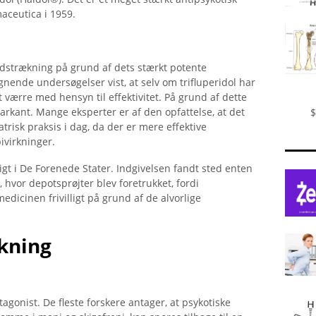
maceutica i 1959.
udstrækning på grund af dets stærkt potente
nende undersøgelser vist, at selv om trifluperidol har
 værre med hensyn til effektivitet. På grund af dette
markant. Mange eksperter er af den opfattelse, at det
$
trisk praksis i dag, da der er mere effektive
ivirkninger.
ligt i De Forenede Stater. Indgivelsen fandt sted enten
 hvor depotsprøjter blev foretrukket, fordi
 medicinen frivilligt på grund af de alvorlige
kning
agonist. De fleste forskere antager, at psykotiske