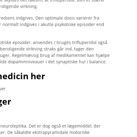
oligende virkning.
rediens indgives. Den optimale dosis varierer fra
er normalt indgives i akutte psykotiske episoder end
otiske episoder, anvendes / bruges trifluperidol også
beroligende virkning straks går ind, tager den
er uger. Regelmæssig brug af medikamentet kan hjælpe
olde dopaminniveauer i det synaptiske hul i balance.
medicin her
ver
ger
te neuroleptika. Det er dog også et lægemiddel, der
ger. De såkaldte ekstrapyramidale motoriske