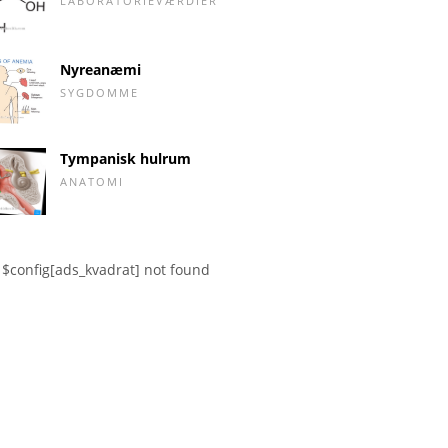
LABORATORIEVÆRDIER
Nyreanæmi
SYGDOMME
Tympanisk hulrum
ANATOMI
$config[ads_kvadrat] not found