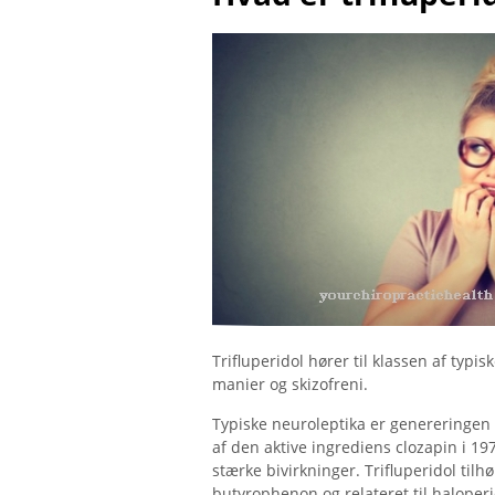
Trifluperidol hører til klassen af ​​ty
manier og skizofreni.
Typiske neuroleptika er genereringen a
af ​​den aktive ingrediens clozapin i 
stærke bivirkninger. Trifluperidol til
butyrophenon og relateret til haloperi