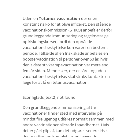
Uden en
Tetanus-vaccination
der er en
konstant risiko for at blive inficeret. Den stående
vaccinationskommission (STIKO) anbefaler derfor
grundlæggende immunisering og regelmæssige
opfriskningskurser, fordi den opnåede
vaccinationsbeskyttelse kun varer i en bestemt
periode. I tilfælde af en frisk skade anbefales en
boostervaccination til personer over 60 år, hvis
den sidste stivkrampevaccination var mere end
fem år siden. Mennesker, der er såret og uden
vaccinationsbeskyttelse, skal straks kontakte en
læge for at få en tetanusvaccination.
$config[ads_text2] not found
Den grundlæggende immunisering af tre
vaccinationer finder sted med intervaller på
mindst fire uger og udføres normalt sammen med
andre vaccinationer allerede i spædbarnet. Hvis
det er gået glip af, kan det udgøres senere. Hvis
der er udført en komplet grundlæggende