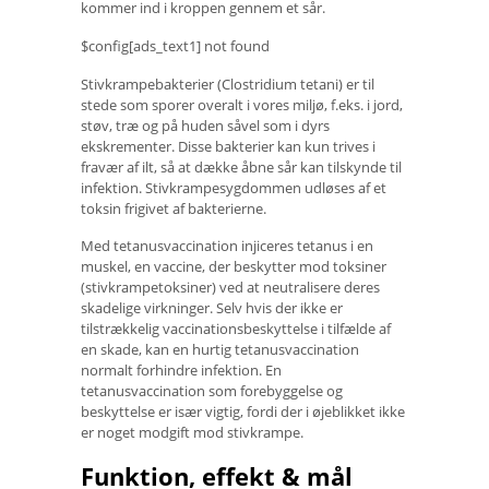
kommer ind i kroppen gennem et sår.
$config[ads_text1] not found
Stivkrampebakterier (Clostridium tetani) er til
stede som sporer overalt i vores miljø, f.eks. i jord,
støv, træ og på huden såvel som i dyrs
ekskrementer. Disse bakterier kan kun trives i
fravær af ilt, så at dække åbne sår kan tilskynde til
infektion. Stivkrampesygdommen udløses af et
toksin frigivet af bakterierne.
Med tetanusvaccination injiceres tetanus i en
muskel, en vaccine, der beskytter mod toksiner
(stivkrampetoksiner) ved at neutralisere deres
skadelige virkninger. Selv hvis der ikke er
tilstrækkelig vaccinationsbeskyttelse i tilfælde af
en skade, kan en hurtig tetanusvaccination
normalt forhindre infektion. En
tetanusvaccination som forebyggelse og
beskyttelse er især vigtig, fordi der i øjeblikket ikke
er noget modgift mod stivkrampe.
Funktion, effekt & mål