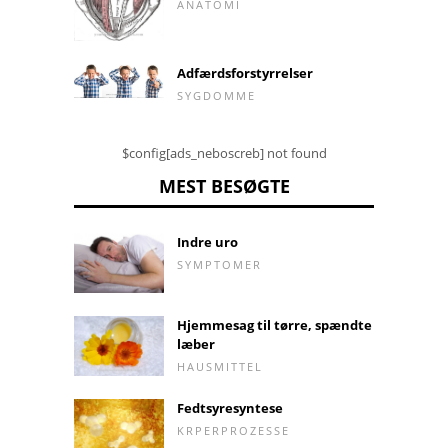
ANATOMI
Adfærdsforstyrrelser
SYGDOMME
$config[ads_neboscreb] not found
MEST BESØGTE
Indre uro
SYMPTOMER
Hjemmesag til tørre, spændte
læber
HAUSMITTEL
Fedtsyresyntese
KRPERPROZESSE