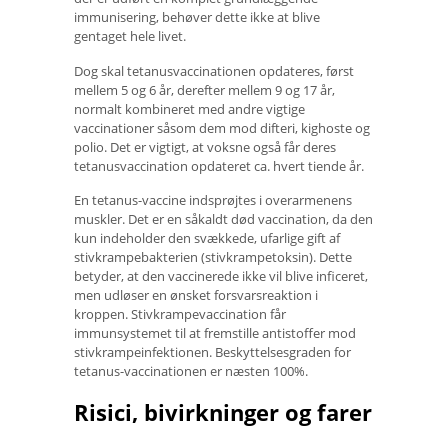
immunisering, behøver dette ikke at blive
gentaget hele livet.
Dog skal tetanusvaccinationen opdateres, først
mellem 5 og 6 år, derefter mellem 9 og 17 år,
normalt kombineret med andre vigtige
vaccinationer såsom dem mod difteri, kighoste og
polio. Det er vigtigt, at voksne også får deres
tetanusvaccination opdateret ca. hvert tiende år.
En tetanus-vaccine indsprøjtes i overarmenens
muskler. Det er en såkaldt død vaccination, da den
kun indeholder den svækkede, ufarlige gift af
stivkrampebakterien (stivkrampetoksin). Dette
betyder, at den vaccinerede ikke vil blive inficeret,
men udløser en ønsket forsvarsreaktion i
kroppen. Stivkrampevaccination får
immunsystemet til at fremstille antistoffer mod
stivkrampeinfektionen. Beskyttelsesgraden for
tetanus-vaccinationen er næsten 100%.
Risici, bivirkninger og farer