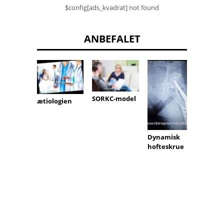
$config[ads_kvadrat] not found
ANBEFALET
elektr
SORKC-model
ætiologien
eret
Dynamisk
hofteskrue