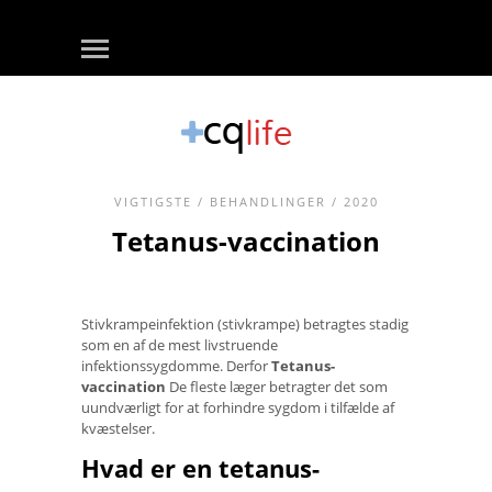
VIGTIGSTE
/
BEHANDLINGER
/ 2020
Tetanus-vaccination
Stivkrampeinfektion (stivkrampe) betragtes stadig
som en af ​​de mest livstruende
infektionssygdomme. Derfor
Tetanus-
vaccination
De fleste læger betragter det som
uundværligt for at forhindre sygdom i tilfælde af
kvæstelser.
Hvad er en tetanus-