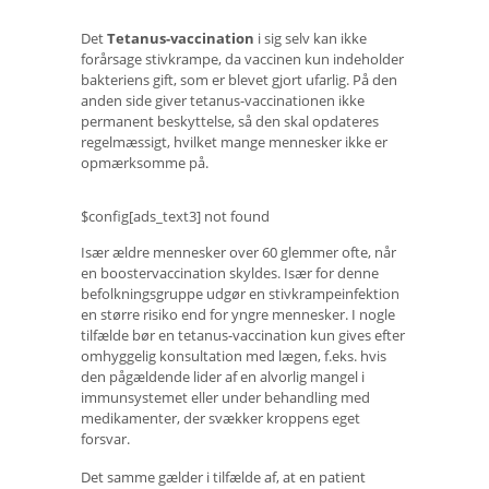
Det
Tetanus-vaccination
i sig selv kan ikke
forårsage stivkrampe, da vaccinen kun indeholder
bakteriens gift, som er blevet gjort ufarlig. På den
anden side giver tetanus-vaccinationen ikke
permanent beskyttelse, så den skal opdateres
regelmæssigt, hvilket mange mennesker ikke er
opmærksomme på.
$config[ads_text3] not found
Især ældre mennesker over 60 glemmer ofte, når
en boostervaccination skyldes. Især for denne
befolkningsgruppe udgør en stivkrampeinfektion
en større risiko end for yngre mennesker. I nogle
tilfælde bør en tetanus-vaccination kun gives efter
omhyggelig konsultation med lægen, f.eks. hvis
den pågældende lider af en alvorlig mangel i
immunsystemet eller under behandling med
medikamenter, der svækker kroppens eget
forsvar.
Det samme gælder i tilfælde af, at en patient