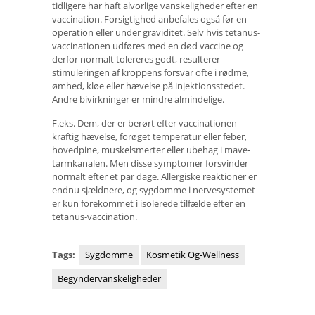
tidligere har haft alvorlige vanskeligheder efter en
vaccination. Forsigtighed anbefales også før en
operation eller under graviditet. Selv hvis tetanus-
vaccinationen udføres med en død vaccine og
derfor normalt tolereres godt, resulterer
stimuleringen af ​​kroppens forsvar ofte i rødme,
ømhed, kløe eller hævelse på injektionsstedet.
Andre bivirkninger er mindre almindelige.
F.eks. Dem, der er berørt efter vaccinationen
kraftig hævelse, forøget temperatur eller feber,
hovedpine, muskelsmerter eller ubehag i mave-
tarmkanalen. Men disse symptomer forsvinder
normalt efter et par dage. Allergiske reaktioner er
endnu sjældnere, og sygdomme i nervesystemet
er kun forekommet i isolerede tilfælde efter en
tetanus-vaccination.
Tags:
Sygdomme
Kosmetik Og-Wellness
Begyndervanskeligheder