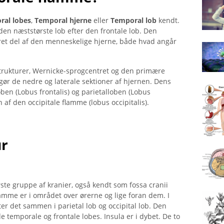
ral lobes
,
Temporal hjerne
eller
Temporal lob
kendt.
 den næststørste lob efter den frontale lob. Den
ret del af den menneskelige hjerne, både hvad angår
trukturer, Wernicke-sprogcentret og den primære
gør de nedre og laterale sektioner af hjernen. Dens
ben (Lobus frontalis) og parietalloben (Lobus
af ​​den occipitale flamme (lobus occipitalis).
ur
ste gruppe af kranier, også kendt som fossa cranii
mme er i området over ørerne og lige foran dem. I
er det sammen i parietal lob og occipital lob. Den
 de temporale og frontale lobes. Insula er i dybet. De to