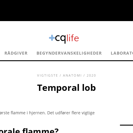
RÅDGIVER
BEGYNDERVANSKELIGHEDER
LABORAT
VIGTIGSTE
/
ANATOMI
/ 2020
Temporal lob
rste flamme i hjernen. Det udfører flere vigtige
orale flamme?