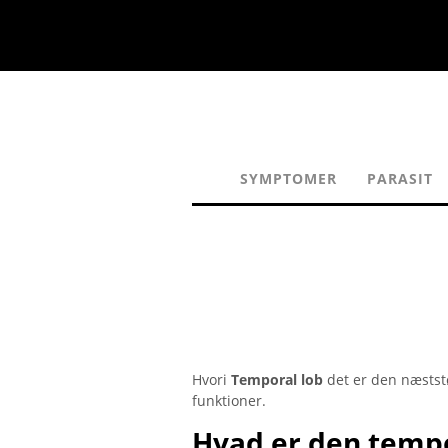
SYMPTOMER
PARASIT
Hvori
Temporal lob
det er den næststø
funktioner.
Hvad er den temp