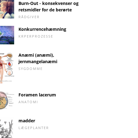
Burn-Out - konsekvenser og
retsmidler for de berørte
RÅDGIVER
Konkurrencehæmning
KRPERPROZESSE
Anæmi (anæmi),
jernmangelanæmi
SYGDOMME
Foramen lacerum
ANATOMI
madder
LÆGEPLANTER