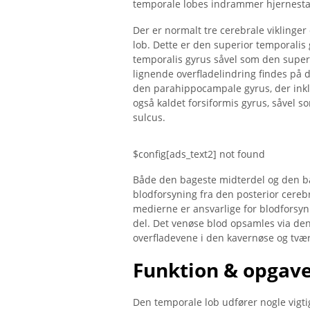
temporale lobes indrammer hjernes
Der er normalt tre cerebrale viklinger
lob. Dette er den superior temporalis
temporalis gyrus såvel som den superi
lignende overfladelindring findes på 
den parahippocampale gyrus, der inkl
også kaldet forsiformis gyrus, såvel s
sulcus.
$config[ads_text2] not found
Både den bageste midterdel og den b
blodforsyning fra den posterior cerebr
medierne er ansvarlige for blodforsyni
del. Det venøse blod opsamles via de
overfladevene i den kavernøse og tvæ
Funktion & opgav
Den temporale lob udfører nogle vigti