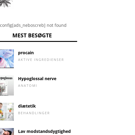
config[ads_neboscreb] not found
MEST BESØGTE
procain
AKTIVE INGREDIENSER
Hypoglossal nerve
ANATOMI
diætetik
BEHANDLINGER
Lav modstandsdygtighed