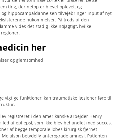
hvor den entorhinale cortex er placeret. Dette
em ting, der netop er blevet oplevet, og
og hippocampaldannelsen tilvejebringer input af nyt
ksisterende hukommelser. På trods af den
mme vides det stadig ikke nøjagtigt, hvilke
 regioner.
medicin her
elser og glemsomhed
e vigtige funktioner, kan traumatiske læsioner føre til
truktur.
blev registreret i den amerikanske arbejder Henry
 led af epilepsi, som ikke blev behandlet med succes.
ner af begge temporale lobes kirurgisk fjernet i
e Molaison betydelig anterograde amnesi. Patienten