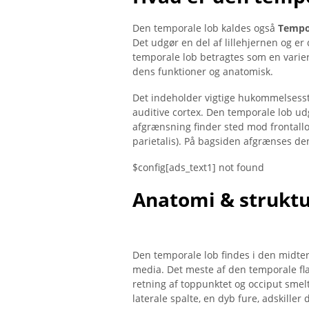
Den temporale lob kaldes også
Tempo
Det udgør en del af lillehjernen og er
temporale lob betragtes som en varie
dens funktioner og anatomisk.
Det indeholder vigtige hukommelsess
auditive cortex. Den temporale lob ud
afgrænsning finder sted mod frontallo
parietalis). På bagsiden afgrænses den 
$config[ads_text1] not found
Anatomi & strukt
Den temporale lob findes i den midter
media. Det meste af den temporale fla
retning af toppunktet og occiput smelt
laterale spalte, en dyb fure, adskiller