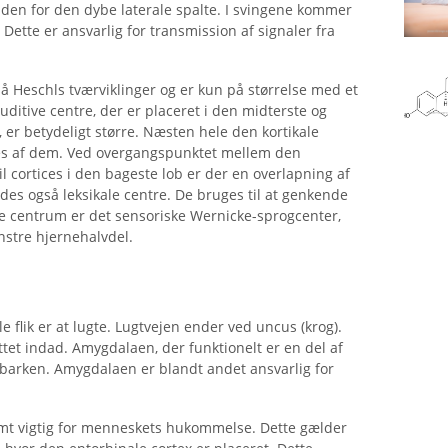
nden for den dybe laterale spalte. I svingene kommer
j. Dette er ansvarlig for transmission af signaler fra
 Heschls tværviklinger og er kun på størrelse med et
ditive centre, der er placeret i den midterste og
 er betydeligt større. Næsten hele den kortikale
ges af dem. Ved overgangspunktet mellem den
l cortices i den bageste lob er der en overlapning af
indes også leksikale centre. De bruges til at genkende
te centrum er det sensoriske Wernicke-sprogcenter,
nstre hjernehalvdel.
 flik er at lugte. Lugtvejen ender ved uncus (krog).
ettet indad. Amygdalaen, der funktionelt er en del af
tbarken. Amygdalaen er blandt andet ansvarlig for
mt vigtig for menneskets hukommelse. Dette gælder