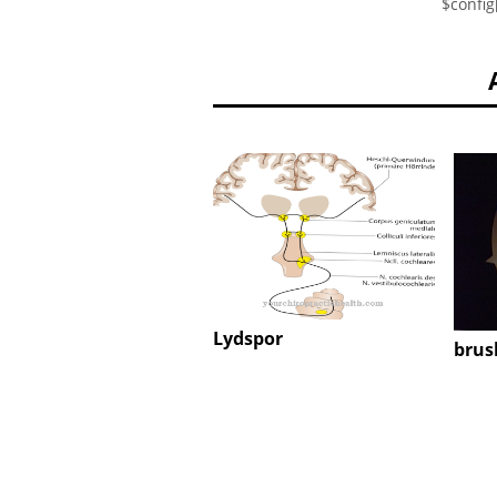
$config
Lydspor
brus