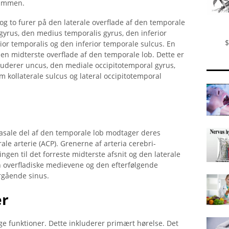
tammen.
 og to furer på den laterale overflade af den temporale
 gyrus, den medius temporalis gyrus, den inferior
$
or temporalis og den inferior temporale sulcus. En
den midterste overflade af den temporale lob. Dette er
uderer uncus, den mediale occipitotemporal gyrus,
om kollaterale sulcus og lateral occipitotemporal
asale del af den temporale lob modtager deres
ale arterie (ACP). Grenerne af arteria cerebri-
ngen til det forreste midterste afsnit og den laterale
n overfladiske medievene og den efterfølgende
rgående sinus.
er
ge funktioner. Dette inkluderer primært hørelse. Det