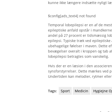
kunne ikke længere indsætte nyligt læ
$config[ads_text4] not found
Temporal lobepilepsi er en af ​​de me
epileptiske anfald opstår i mandkern
andel på 27 procent er tidsmæssig lob
epilepsi. Typiske træk ved epileptiske 
ubehagelige følelser i maven. Dette 
bevægelser overalt i kroppen og tab 
lobepilepsi betragtes som vanskelig.
Hvis der er en læsion i den associeren
synsforstyrrelser. Dette mærkes ved p
Undertiden kan melodier, rytmer elle
Tags:
Sport
Medicin
Hygiejne O