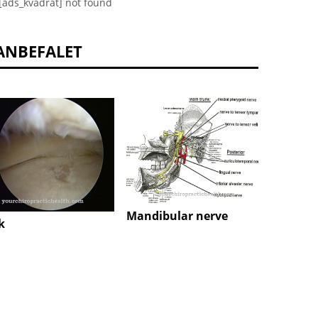
[ads_kvadrat] not found
ANBEFALET
Mandibular nerve
k
Adams