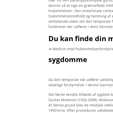
især for den parahippocampale gyrus, 
danner så at sige en grænseflade mell
hukommelsen. Den entorhinale cortex 
hukommelsesindhold og hentning af e
omfattende viden om den temporale fla
funktioner der udføres i dens forreste
Du kan finde din 
➔ Medicin mod hukommelsesforstyrr
sygdomme
Da den temporale lob udfører adskillig
alvorlige forstyrrelser i denne hjernes
Det første kendte tilfælde af sygdom 
Gustav Molaison (1926-2008). Molaison
Af denne grund blev de mediale sektio
1950'erne. Efter proceduren udvikled