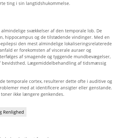
rte ting i sin langtidshukommelse.
st almindelige svækkelser af den temporale lob. De
en, hippocampus og de tilstødende vindinger. Med en
epilepsi den mest almindelige lokaliseringsrelaterede
anfald er forekomsten af ​​viscerale auraer og
efterfølges af smagende og tyggende mundbevægelser,
af bevidsthed. Lægemiddelbehandling af tidsmæssig
de temporale cortex, resulterer dette ofte i auditive og
roblemer med at identificere ansigter eller genstande.
r toner ikke længere genkendes.
g Renlighed