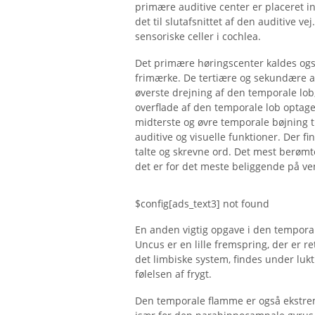
primære auditive center er placeret i
det til slutafsnittet af den auditive ve
sensoriske celler i cochlea.
Det primære høringscenter kaldes også
frimærke. De tertiære og sekundære au
øverste drejning af den temporale lob,
overflade af den temporale lob opta
midterste og øvre temporale bøjning ti
auditive og visuelle funktioner. Der f
talte og skrevne ord. Det mest berøm
det er for det meste beliggende på ve
$config[ads_text3] not found
En anden vigtig opgave i den temporale
Uncus er en lille fremspring, der er r
det limbiske system, findes under luk
følelsen af ​​frygt.
Den temporale flamme er også ekstre