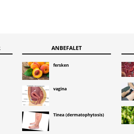
R
ANBEFALET
fersken
vagina
Tinea (dermatophytosis)