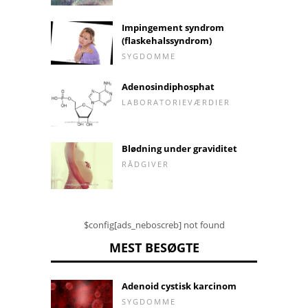
Impingement syndrom
(flaskehalssyndrom)
SYGDOMME
Adenosindiphosphat
LABORATORIEVÆRDIER
Blødning under graviditet
RÅDGIVER
$config[ads_neboscreb] not found
MEST BESØGTE
Adenoid cystisk karcinom
SYGDOMME