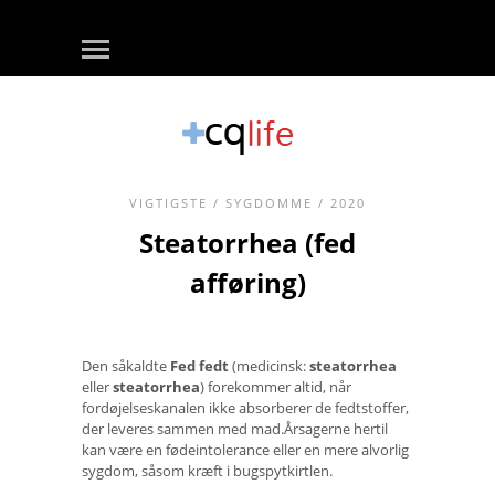
VIGTIGSTE
/
SYGDOMME
/ 2020
Steatorrhea (fed
afføring)
Den såkaldte
Fed fedt
(medicinsk:
steatorrhea
eller
steatorrhea
) forekommer altid, når
fordøjelseskanalen ikke absorberer de fedtstoffer,
der leveres sammen med mad.Årsagerne hertil
kan være en fødeintolerance eller en mere alvorlig
sygdom, såsom kræft i bugspytkirtlen.