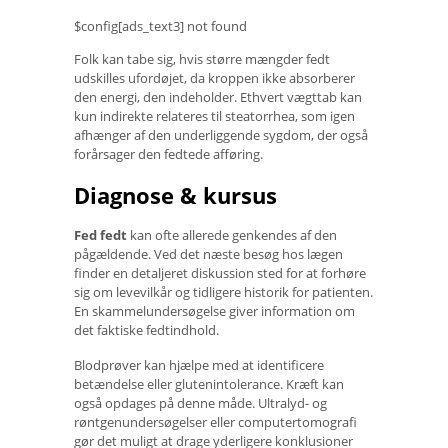
$config[ads_text3] not found
Folk kan tabe sig, hvis større mængder fedt
udskilles ufordøjet, da kroppen ikke absorberer
den energi, den indeholder. Ethvert vægttab kan
kun indirekte relateres til steatorrhea, som igen
afhænger af den underliggende sygdom, der også
forårsager den fedtede afføring.
Diagnose & kursus
Fed fedt
kan ofte allerede genkendes af den
pågældende. Ved det næste besøg hos lægen
finder en detaljeret diskussion sted for at forhøre
sig om levevilkår og tidligere historik for patienten.
En skammelundersøgelse giver information om
det faktiske fedtindhold.
Blodprøver kan hjælpe med at identificere
betændelse eller glutenintolerance. Kræft kan
også opdages på denne måde. Ultralyd- og
røntgenundersøgelser eller computertomografi
gør det muligt at drage yderligere konklusioner