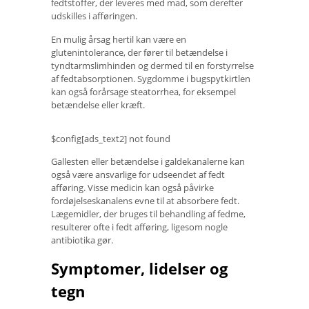
fedtstoffer, der leveres med mad, som derefter
udskilles i afføringen.
En mulig årsag hertil kan være en
glutenintolerance, der fører til betændelse i
tyndtarmslimhinden og dermed til en forstyrrelse
af fedtabsorptionen. Sygdomme i bugspytkirtlen
kan også forårsage steatorrhea, for eksempel
betændelse eller kræft.
$config[ads_text2] not found
Gallesten eller betændelse i galdekanalerne kan
også være ansvarlige for udseendet af fedt
afføring. Visse medicin kan også påvirke
fordøjelseskanalens evne til at absorbere fedt.
Lægemidler, der bruges til behandling af fedme,
resulterer ofte i fedt afføring, ligesom nogle
antibiotika gør.
Symptomer, lidelser og
tegn