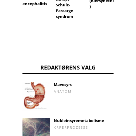
Eryth
(nærsynethed
encephalitis
Schulz-
nodo
)
Passarge
(nodul
syndrom
REDAKTØRENS VALG
Mavesyre
ANATOMI
Nukleinsyremetabolisme
KRPERPROZESSE