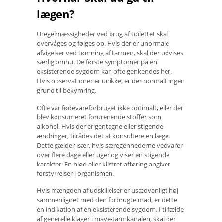
lægen?
Uregelmæssigheder ved brug af toilettet skal
overvåges og følges op. Hvis der er unormale
afvigelser ved tømning af tarmen, skal der udvises
særlig omhu. De første symptomer på en
eksisterende sygdom kan ofte genkendes her.
Hvis observationer er unikke, er der normalt ingen
grund til bekymring.
Ofte var fødevareforbruget ikke optimalt, eller der
blev konsumeret forurenende stoffer som
alkohol. Hvis der er gentagne eller stigende
ændringer, tilrådes det at konsultere en læge.
Dette gælder især, hvis særegenhederne vedvarer
over flere dage eller uger og viser en stigende
karakter. En blød eller klistret afføring angiver
forstyrrelser i organismen.
Hvis mængden af ​​udskillelser er usædvanligt høj
sammenlignet med den forbrugte mad, er dette
en indikation af en eksisterende sygdom. I tilfælde
af generelle klager i mave-tarmkanalen, skal der