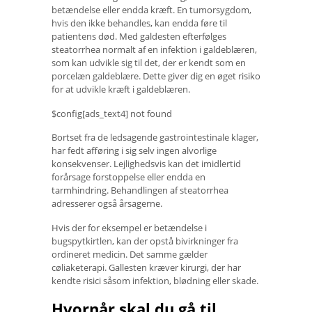
betændelse eller endda kræft. En tumorsygdom,
hvis den ikke behandles, kan endda føre til
patientens død. Med galdesten efterfølges
steatorrhea normalt af en infektion i galdeblæren,
som kan udvikle sig til det, der er kendt som en
porcelæn galdeblære. Dette giver dig en øget risiko
for at udvikle kræft i galdeblæren.
$config[ads_text4] not found
Bortset fra de ledsagende gastrointestinale klager,
har fedt afføring i sig selv ingen alvorlige
konsekvenser. Lejlighedsvis kan det imidlertid
forårsage forstoppelse eller endda en
tarmhindring. Behandlingen af ​​steatorrhea
adresserer også årsagerne.
Hvis der for eksempel er betændelse i
bugspytkirtlen, kan der opstå bivirkninger fra
ordineret medicin. Det samme gælder
cøliaketerapi. Gallesten kræver kirurgi, der har
kendte risici såsom infektion, blødning eller skade.
Hvornår skal du gå til