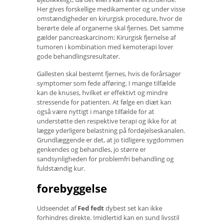
Her gives forskellige medikamenter og under visse
omstændigheder en kirurgisk procedure, hvor de
berørte dele af organerne skal fjernes. Det samme
gælder pancreaskarcinom: Kirurgisk fjernelse af
tumoren i kombination med kemoterapi lover
gode behandlingsresultater.
Gallesten skal bestemt fjernes, hvis de forårsager
symptomer som fede afføring. I mange tilfælde
kan de knuses, hvilket er effektivt og mindre
stressende for patienten. At følge en diæt kan
også være nyttigt i mange tilfælde for at
understøtte den respektive terapi og ikke for at
lægge yderligere belastning på fordøjelseskanalen.
Grundlæggende er det, at jo tidligere sygdommen
genkendes og behandles, jo større er
sandsynligheden for problemfri behandling og
fuldstændig kur.
forebyggelse
Udseendet af
Fed fedt
dybest set kan ikke
forhindres direkte. Imidlertid kan en sund livsstil