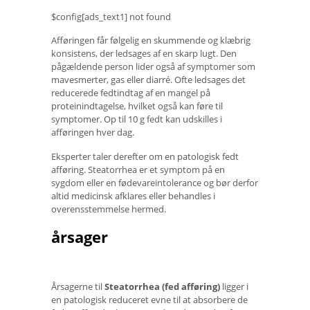
$config[ads_text1] not found
Afføringen får følgelig en skummende og klæbrig
konsistens, der ledsages af en skarp lugt. Den
pågældende person lider også af symptomer som
mavesmerter, gas eller diarré. Ofte ledsages det
reducerede fedtindtag af en mangel på
proteinindtagelse, hvilket også kan føre til
symptomer. Op til 10 g fedt kan udskilles i
afføringen hver dag.
Eksperter taler derefter om en patologisk fedt
afføring. Steatorrhea er et symptom på en
sygdom eller en fødevareintolerance og bør derfor
altid medicinsk afklares eller behandles i
overensstemmelse hermed.
årsager
Årsagerne til
Steatorrhea (fed afføring)
ligger i
en patologisk reduceret evne til at absorbere de