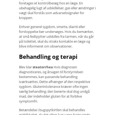
foretages et kontrolbesøg hos en læge. En
ubehagelig lugt af udskillelser, gas eller ændringer i
vægt skal forstås som advarselssignaler for
kroppen.
Enhver generel sygdom, smerte, diarré eller
forstoppelse bør undersøges. Hvis du bemærker,
at små fedtpytter udskilles fra tarmen, når du går
på toilettet, skal du straks kontakte en læge og
blive informeret om observationer.
Behandling og terapi
Blev klar
steatorrhea
Hvis diagnosen
diagnosticeres, og årsagen til forstyrrelsen
bestemmes, kan passende behandling
iværksættes. Dette afhænger af den respektive
sygdom. Glutenintolerance kræver ofte ingen
særlig behandling; den berørte skal dog undgå
mad, der indeholder gluten for at forblive
symptomfri.
Betændelse i bugspytkirtlen skal behandles
øjeblikkeligt, da det ellers kan være livstruende.