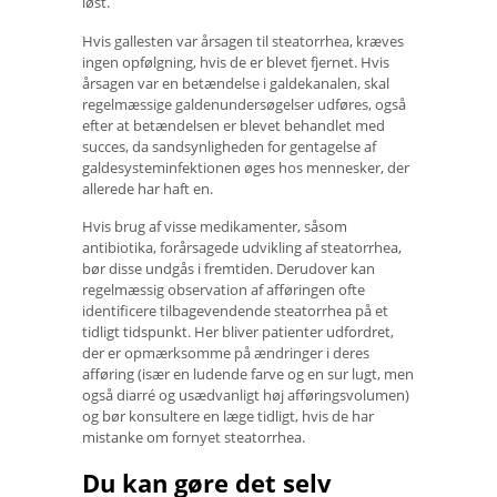
løst.
Hvis gallesten var årsagen til steatorrhea, kræves
ingen opfølgning, hvis de er blevet fjernet. Hvis
årsagen var en betændelse i galdekanalen, skal
regelmæssige galdenundersøgelser udføres, også
efter at betændelsen er blevet behandlet med
succes, da sandsynligheden for gentagelse af
galdesysteminfektionen øges hos mennesker, der
allerede har haft en.
Hvis brug af visse medikamenter, såsom
antibiotika, forårsagede udvikling af steatorrhea,
bør disse undgås i fremtiden. Derudover kan
regelmæssig observation af afføringen ofte
identificere tilbagevendende steatorrhea på et
tidligt tidspunkt. Her bliver patienter udfordret,
der er opmærksomme på ændringer i deres
afføring (især en ludende farve og en sur lugt, men
også diarré og usædvanligt høj afføringsvolumen)
og bør konsultere en læge tidligt, hvis de har
mistanke om fornyet steatorrhea.
Du kan gøre det selv