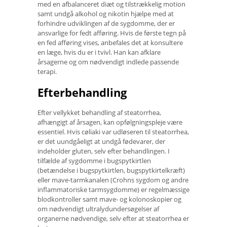
med en afbalanceret diæt og tilstrækkelig motion
samt undgå alkohol og nikotin hjælpe med at
forhindre udviklingen af ​​de sygdomme, der er
ansvarlige for fedt afføring. Hvis de første tegn på
en fed afføring vises, anbefales det at konsultere
en læge, hvis du er i tvivl. Han kan afklare
årsagerne og om nødvendigt indlede passende
terapi.
Efterbehandling
Efter vellykket behandling af steatorrhea,
afhængigt af årsagen, kan opfølgningspleje være
essentiel. Hvis cøliaki var udløseren til steatorrhea,
er det uundgåeligt at undgå fødevarer, der
indeholder gluten, selv efter behandlingen. I
tilfælde af sygdomme i bugspytkirtlen
(betændelse i bugspytkirtlen, bugspytkirtelkræft)
eller mave-tarmkanalen (Crohns sygdom og andre
inflammatoriske tarmsygdomme) er regelmæssige
blodkontroller samt mave- og kolonoskopier og
om nødvendigt ultralydundersøgelser af
organerne nødvendige, selv efter at steatorrhea er