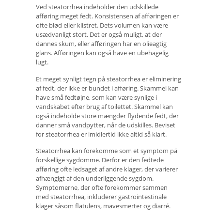
Ved steatorrhea indeholder den udskillede
afføring meget fedt. Konsistensen af ​​afføringen er
ofte blød eller klistret. Dets volumen kan være
usædvanligt stort. Det er også muligt, at der
dannes skum, eller afføringen har en olieagtig
glans. Afføringen kan også have en ubehagelig
lugt.
Et meget synligt tegn på steatorrhea er eliminering
af fedt, der ikke er bundet i afføring. Skammel kan
have små fedtøjne, som kan være synlige i
vandskabet efter brug af toilettet. Skammel kan
også indeholde store mængder flydende fedt, der
danner små vandpytter, når de udskilles. Beviset
for steatorrhea er imidlertid ikke altid så klart.
Steatorrhea kan forekomme som et symptom på
forskellige sygdomme. Derfor er den fedtede
afføring ofte ledsaget af andre klager, der varierer
afhængigt af den underliggende sygdom.
Symptomerne, der ofte forekommer sammen
med steatorrhea, inkluderer gastrointestinale
klager såsom flatulens, mavesmerter og diarré.