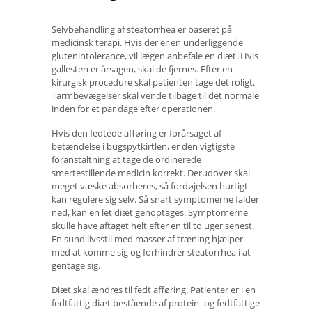
Selvbehandling af steatorrhea er baseret på
medicinsk terapi. Hvis der er en underliggende
glutenintolerance, vil lægen anbefale en diæt. Hvis
gallesten er årsagen, skal de fjernes. Efter en
kirurgisk procedure skal patienten tage det roligt.
Tarmbevægelser skal vende tilbage til det normale
inden for et par dage efter operationen.
Hvis den fedtede afføring er forårsaget af
betændelse i bugspytkirtlen, er den vigtigste
foranstaltning at tage de ordinerede
smertestillende medicin korrekt. Derudover skal
meget væske absorberes, så fordøjelsen hurtigt
kan regulere sig selv. Så snart symptomerne falder
ned, kan en let diæt genoptages. Symptomerne
skulle have aftaget helt efter en til to uger senest.
En sund livsstil med masser af træning hjælper
med at komme sig og forhindrer steatorrhea i at
gentage sig.
Diæt skal ændres til fedt afføring. Patienter er i en
fedtfattig diæt bestående af protein- og fedtfattige