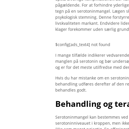
pågældende. For at forhindre yderlig
tegn på en serotoninmangel. Lægen ska
psykologisk stemning. Denne forstyrr
livskvaliteten markant. Endvidere lide
klager forekommer uden særlig grund
$config[ads_text4] not found
I mange tilfælde indikerer vedvarende
manglen på serotonin og bør undersøg
og er for det meste utilfredse med der
Hvis du har mistanke om en serotonin
behandling udføres derefter af den r
behandles godt.
Behandling og ter
Serotoninmangel kan bestemmes ved 
serotoninniveauet i kroppen, men ikke