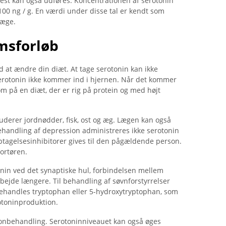
est kan også udføres. Koncentrationen af ​​serotonin
100 ng / g. En værdi under disse tal er kendt som
læge.
msforløb
at ændre din diæt. At tage serotonin kan ikke
erotonin ikke kommer ind i hjernen. Når det kommer
 på en diæt, der er rig på protein og med højt
derer jordnødder, fisk, ost og æg. Lægen kan også
behandling af depression administreres ikke serotonin
ptagelsesinhibitorer gives til den pågældende person.
ortøren.
onin ved det synaptiske hul, forbindelsen mellem
rbejde længere. Til behandling af søvnforstyrrelser
handles tryptophan eller 5-hydroxytryptophan, som
otoninproduktion.
monbehandling. Serotoninniveauet kan også øges