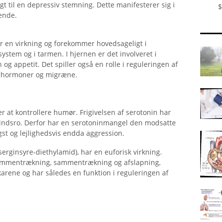
t til en depressiv stemning. Dette manifesterer sig i
$
ende.
r en virkning og forekommer hovedsageligt i
ystem og i tarmen. I hjernen er det involveret i
 og appetit. Det spiller også en rolle i reguleringen af ​​
e hormoner og migræne.
 at kontrollere humør. Frigivelsen af ​​serotonin har
indsro. Derfor har en serotoninmangel den modsatte
st og lejlighedsvis endda aggression.
erginsyre-diethylamid), har en euforisk virkning.
 sammentrækning, sammentrækning og afslapning,
arene og har således en funktion i reguleringen af ​​