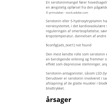
En serotoninmangel fører hovedsagelig
en ængstelig opførsel fra den pågæld
© primulakat - stock.adobe.com
Serotonin eller 5-hydroxytryptamin ha
nervesystemet, i det kardiovaskulære s
reguleringen af ​​smerteopfattelse, søvn
kropstemperatur, dannelsen af ​​andr
$config[ads_text1] not found
Den mest kendte rolle som serotonin er
en beroligende virkning og fremmer s
effekt som depressive stemninger, ang
Serotonin-antagonister, såsom LSD (lys
Derudover er serotonin involveret i
afslapning af de glatte muskler i blodk
blodtrykket.
årsager