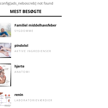
config[ads_neboscreb] not found
MEST BESØGTE
Familiel middelhavsfeber
SYGDOMME
pindolol
AKTIVE INGREDIENSER
hjerte
ANATOMI
renin
LABORATORIEVÆRDIER