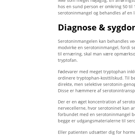
ikke som meget nøjagtig. En afføringst
hos en sund person er omkring 50 til 
serotoninmangel og behandles af en 
Diagnose & sygdo
Serotoninmangelen kan behandles ved 
modvirke en serotoninmangel, fordi s
til ernæring, skal man være opmærksom
tryptofan.
Fødevarer med meget tryptophan inklu
ordinere tryptophan-kosttilskud. Til 
direkte, men selektive serotonin-geno
Disse er hæmmere af serotonintransp
Der er en øget koncentration af serot
nervecellerne, hvor serotoninet kan a
forbundet med en serotoninmangel be
begge er udgangsmaterialerne til ser
Eller patienten udsætter dig for hor