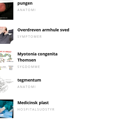
pungen
ANATOMI
Overdreven armhule sved
SYMPTOMER
Myotonia congenita
Thomsen
SYGDOMME
tegmentum
ANATOMI
Medicinsk plast
HOSPITALSUDSTYR