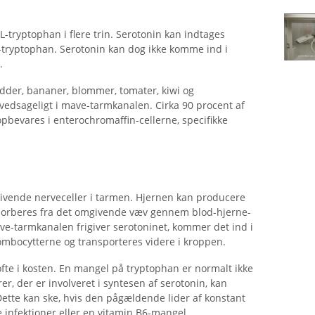
-tryptophan i flere trin. Serotonin kan indtages
L-tryptophan. Serotonin kan dog ikke komme ind i
.
ødder, bananer, blommer, tomater, kiwi og
edsageligt i mave-tarmkanalen. Cirka 90 procent af
pbevares i enterochromaffin-cellerne, specifikke
givende nerveceller i tarmen. Hjernen kan producere
absorberes fra det omgivende væv gennem blod-hjerne-
ave-tarmkanalen frigiver serotoninet, kommer det ind i
ombocytterne og transporteres videre i kroppen.
ofte i kosten. En mangel på tryptophan er normalt ikke
r, der er involveret i syntesen af ​​serotonin, kan
 Dette kan ske, hvis den pågældende lider af konstant
ke infektioner eller en vitamin B6-mangel.