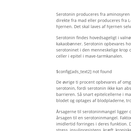
Serotonin produceres fra aminosyren L
direkte fra mad eller produceres fra 
hjernen. Det skal laves af hjernen selv
Serotonin findes hovedsageligt i valn
kakaobønner. Serotonin opbevares hov
serotoninet i den menneskelige krop o
celler i epitel i mave-tarmkanalen.
$config[ads_text2] not found
De øvrige ti procent opbevares af om
serotonin, fordi serotonin ikke kan 
barrieren. Så snart epitelcellerne i m
blodet og optages af blodpladerne, tr
Årsagerne til serotoninmangel ligger 
årsagen til en serotoninmangel. Faktore
imidlertid forringes i deres funktion.
stress, insulinresistens, kræft, kronis