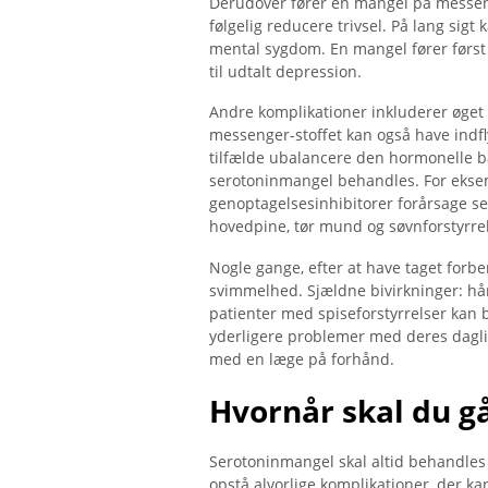
Derudover fører en mangel på messeng
følgelig reducere trivsel. På lang sig
mental sygdom. En mangel fører først t
til udtalt depression.
Andre komplikationer inkluderer øget
messenger-stoffet kan også have indfl
tilfælde ubalancere den hormonelle b
serotoninmangel behandles. For ekse
genoptagelsesinhibitorer forårsage se
hovedpine, tør mund og søvnforstyrrel
Nogle gange, efter at have taget forb
svimmelhed. Sjældne bivirkninger: h
patienter med spiseforstyrrelser kan b
yderligere problemer med deres dagli
med en læge på forhånd.
Hvornår skal du gå
Serotoninmangel skal altid behandles
opstå alvorlige komplikationer, der k