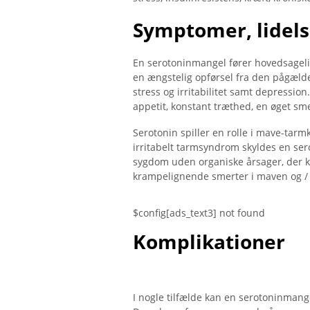
Symptomer, lidels
En serotoninmangel fører hovedsagelig
en ængstelig opførsel fra den pågæld
stress og irritabilitet samt depressio
appetit, konstant træthed, en øget sm
Serotonin spiller en rolle i mave-tar
irritabelt tarmsyndrom skyldes en ser
sygdom uden organiske årsager, der kan 
krampelignende smerter i maven og / e
$config[ads_text3] not found
Komplikationer
I nogle tilfælde kan en serotoninmange