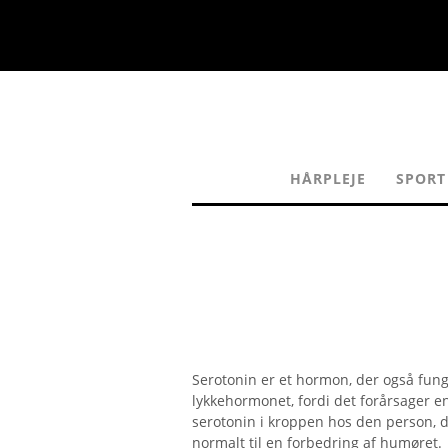
HÅRPLEJE
SPORT
Serotonin er et hormon, der også fun
lykkehormonet, fordi det forårsager 
serotonin i kroppen hos den person, d
normalt til en forbedring af humøret.