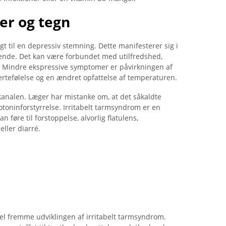
er og tegn
t til en depressiv stemning. Dette manifesterer sig i
ende. Det kan være forbundet med utilfredshed,
n. Mindre ekspressive symptomer er påvirkningen af ​​
ertefølelse og en ændret opfattelse af temperaturen.
mkanalen. Læger har mistanke om, at det såkaldte
otoninforstyrrelse. Irritabelt tarmsyndrom er en
føre til forstoppelse, alvorlig flatulens,
ller diarré.
l fremme udviklingen af ​​irritabelt tarmsyndrom.