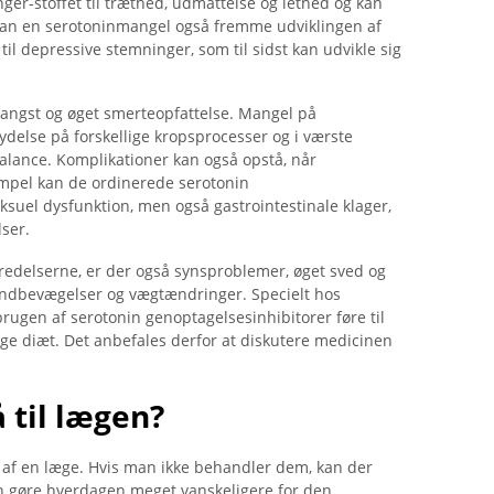
er-stoffet til træthed, udmattelse og lethed og kan
t kan en serotoninmangel også fremme udviklingen af ​​
il depressive stemninger, som til sidst kan udvikle sig
 angst og øget smerteopfattelse. Mangel på
ydelse på forskellige kropsprocesser og i værste
alance. Komplikationer kan også opstå, når
mpel kan de ordinerede serotonin
ksuel dysfunktion, men også gastrointestinale klager,
ser.
eredelserne, er der også synsproblemer, øget sved og
åndbevægelser og vægtændringer. Specielt hos
rugen af ​​serotonin genoptagelsesinhibitorer føre til
ge diæt. Det anbefales derfor at diskutere medicinen
 til lægen?
 af en læge. Hvis man ikke behandler dem, kan der
an gøre hverdagen meget vanskeligere for den