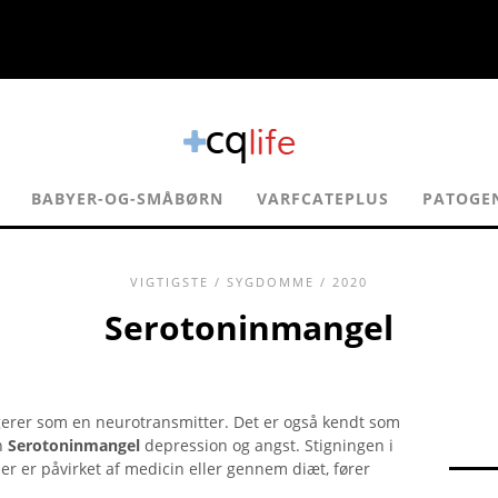
BABYER-OG-SMÅBØRN
VARFCATEPLUS
PATOGE
VIGTIGSTE
/
SYGDOMME
/ 2020
Serotoninmangel
gerer som en neurotransmitter. Det er også kendt som
en
Serotoninmangel
depression og angst. Stigningen i
er er påvirket af medicin eller gennem diæt, fører