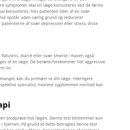
ere symptomer skal en læge konsulteres ved de første
l konsulteres, hvis patienten lider af en svær
else opstår uden særlig grund og reducerer
r patienterne af svær depression eller stress, disse
.
 flatulens, diarré eller svær smerte i maven også
es af en læge. De berørte forekommer lidt aggressive
es liv.
mangel, kan du primært se din læge. Yderligere
espektive specialist, hvorved sygdommen normalt kan
api
en blodprøve hos lægen. Denne test bestemmer kun
 i hjernen. På grund af dette betragtes denne test