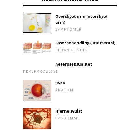
Overskyet urin (overskyet
urin)
SYMPTOMER
Laserbehandling (laserterapi)
BEHANDLINGER
heteroseksualitet
KRPERPROZESSE
uvea
ANATOMI
Hjerne svulst
SYGDOMME