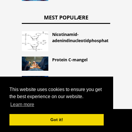
MEST POPULÆRE
Nicotinamid-
adenindinucleotidphosphat
Protein C-mangel
Vital kapacitet
This website uses cookies to ensure you get
the best experience on our website.
Learn more
COPYRIGHT 2026 HTTPS://CQLIFE.NET
Got it!
PROBENECID
^