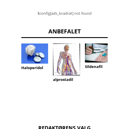
$config[ads_kvadrat] not found
ANBEFALET
5-
Sildenafil
Haloperidol
aminol
yre
alprostadil
REDAKTØRENS VALG