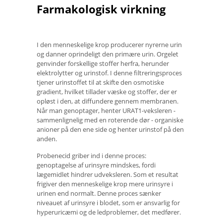
Farmakologisk virkning
I den menneskelige krop producerer nyrerne urin
og danner oprindeligt den primære urin. Orgelet
genvinder forskellige stoffer herfra, herunder
elektrolytter og urinstof. I denne filtreringsproces
tjener urinstoffet til at skifte den osmotiske
gradient, hvilket tillader væske og stoffer, der er
opløst i den, at diffundere gennem membranen.
Når man genoptager, henter URAT1-veksleren -
sammenlignelig med en roterende dør - organiske
anioner på den ene side og henter urinstof på den
anden.
Probenecid griber ind i denne proces:
genoptagelse af urinsyre mindskes, fordi
lægemidlet hindrer udveksleren. Som et resultat
frigiver den menneskelige krop mere urinsyre i
urinen end normalt. Denne proces sænker
niveauet af urinsyre i blodet, som er ansvarlig for
hyperuricæmi og de ledproblemer, det medfører.