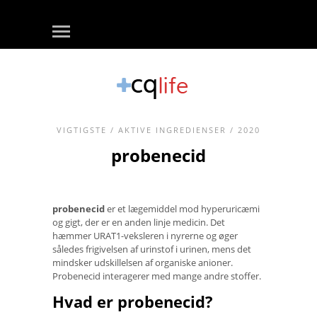
VIGTIGSTE
/
AKTIVE INGREDIENSER
/ 2020
probenecid
probenecid
er et lægemiddel mod hyperuricæmi
og gigt, der er en anden linje medicin. Det
hæmmer URAT1-veksleren i nyrerne og øger
således frigivelsen af ​​urinstof i urinen, mens det
mindsker udskillelsen af ​​organiske anioner.
Probenecid interagerer med mange andre stoffer.
Hvad er probenecid?