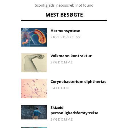
$config[ads_neboscreb] not found
MEST BESØGTE
Hormonsyntese
KRPERPROZESSE
Volkmann kontraktur
SYGDOMME
Corynebacterium diphtheriae
PATOGEN
Skizoid
personlighedsforstyrrelse
SYGDOMME