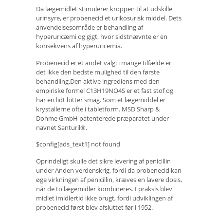
Da lægemidlet stimulerer kroppen til at udskille
urinsyre, er probenecid et urikosurisk middel. Dets
anvendelsesområde er behandling af
hyperuricæmi og gigt, hvor sidstnævnte er en
konsekvens af hyperuricemia.
Probenecid er et andet valg: i mange tilfælde er
det ikke den bedste mulighed til den første
behandling.Den aktive ingrediens med den
empiriske formel C13H19NO4S er et fast stof og
har en lidt bitter smag. Som et lægemiddel er
krystallerne ofte i tabletform. MSD Sharp &
Dohme GmbH patenterede præparatet under
navnet Santuril®.
$config[ads_text1] not found
Oprindeligt skulle det sikre levering af penicillin
under Anden verdenskrig, fordi da probenecid kan
øge virkningen af ​​penicillin, kræves en lavere dosis,
når de to lægemidler kombineres. I praksis blev
midlet imidlertid ikke brugt, fordi udviklingen af ​​
probenecid først blev afsluttet før i 1952.