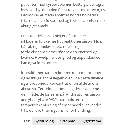
patienter med nyreproblemer. Dette gælder også,
hvis sandsynligheden for at udvikle nyresten øges.
Derudover er medikamentet kontraindiceret i
tilfælde af overfølsomhed og tilstedeværelsen af ​​et
akut gigteanfald.
De potentielle bivirkninger af probenecid
inkluderer forskellige hudreaktioner såsom kløe,
hårtab og tandkødsbetændelse og
fordøjelsesproblemer såsom oppustethed og
kvalme. Hovedpine, døsighed og appetitløshed
kan også forekomme.
Interaktioner kan forekomme mellem probenecid
og adskillige andre lægemidler. I de fleste tilfælde
øger probenecid koncentrationen af ​​de andre
aktive stoffer i blodserumet, og dette kan ændre
den måde, de fungerer på. Andre stoffer, såsom
acetylsalicylsyre (ASA), kan reducere den
terapeutiske virkning af probenecid eller i andre
tilfælde føre til en øget risiko for handling.
Tags:
Gynækologi
Ortopædi
Sygdomme