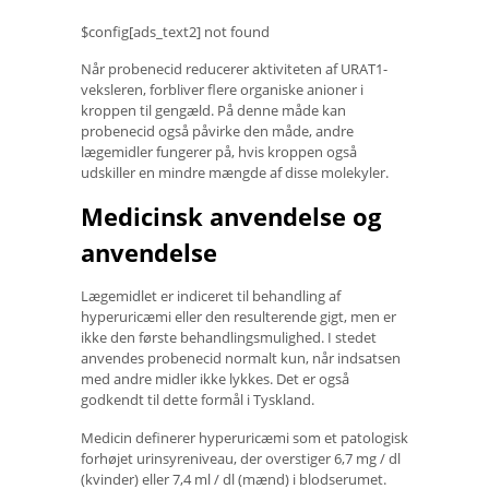
$config[ads_text2] not found
Når probenecid reducerer aktiviteten af ​​URAT1-
veksleren, forbliver flere organiske anioner i
kroppen til gengæld. På denne måde kan
probenecid også påvirke den måde, andre
lægemidler fungerer på, hvis kroppen også
udskiller en mindre mængde af disse molekyler.
Medicinsk anvendelse og
anvendelse
Lægemidlet er indiceret til behandling af
hyperuricæmi eller den resulterende gigt, men er
ikke den første behandlingsmulighed. I stedet
anvendes probenecid normalt kun, når indsatsen
med andre midler ikke lykkes. Det er også
godkendt til dette formål i Tyskland.
Medicin definerer hyperuricæmi som et patologisk
forhøjet urinsyreniveau, der overstiger 6,7 mg / dl
(kvinder) eller 7,4 ml / dl (mænd) i blodserumet.