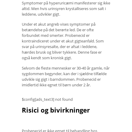
Symptomer på hyperuricæmi manifesterer sig ikke
altid. Men hvis urinsyren krystalliseres som salt i
leddene, udvikler gigt.
Under et akut angreb vises symptomer på
betændelse på det berørte led. De er ofte
forbundet med smerter. Probenecid er
kontraindiceret under et akut gigteanfald. Som
svar på urinsyresalte, der er afsat i leddene,
hærdes brusk og bliver tykkere. Denne fase er
også kendt som kronisk gigt.
Selvom de fleste mennesker er 30-40 år gamle, når
sygdommen begynder, kan der i sjældne tilfælde
udvikle sig gigt i barndommen. Probenecid er
imidlertid ikke egnet til børn under 2 år.
$config[ads_text3] not found
Risici og bivirkninger
Probenecid er ikke egnet til behandling hos