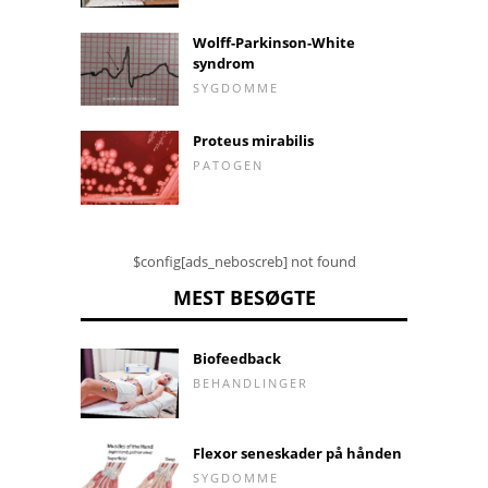
Wolff-Parkinson-White
syndrom
SYGDOMME
Proteus mirabilis
PATOGEN
$config[ads_neboscreb] not found
MEST BESØGTE
Biofeedback
BEHANDLINGER
Flexor seneskader på hånden
SYGDOMME