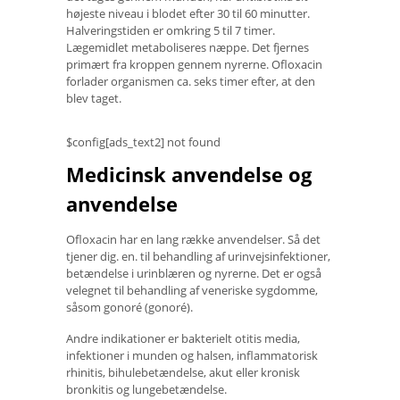
højeste niveau i blodet efter 30 til 60 minutter.
Halveringstiden er omkring 5 til 7 timer.
Lægemidlet metaboliseres næppe. Det fjernes
primært fra kroppen gennem nyrerne. Ofloxacin
forlader organismen ca. seks timer efter, at den
blev taget.
$config[ads_text2] not found
Medicinsk anvendelse og
anvendelse
Ofloxacin har en lang række anvendelser. Så det
tjener dig. en. til behandling af urinvejsinfektioner,
betændelse i urinblæren og nyrerne. Det er også
velegnet til behandling af veneriske sygdomme,
såsom gonoré (gonoré).
Andre indikationer er bakterielt otitis media,
infektioner i munden og halsen, inflammatorisk
rhinitis, bihulebetændelse, akut eller kronisk
bronkitis og lungebetændelse.