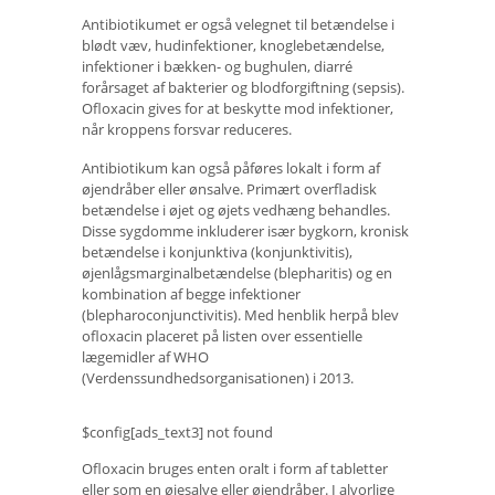
Antibiotikumet er også velegnet til betændelse i
blødt væv, hudinfektioner, knoglebetændelse,
infektioner i bækken- og bughulen, diarré
forårsaget af bakterier og blodforgiftning (sepsis).
Ofloxacin gives for at beskytte mod infektioner,
når kroppens forsvar reduceres.
Antibiotikum kan også påføres lokalt i form af
øjendråber eller ønsalve. Primært overfladisk
betændelse i øjet og øjets vedhæng behandles.
Disse sygdomme inkluderer især bygkorn, kronisk
betændelse i konjunktiva (konjunktivitis),
øjenlågsmarginalbetændelse (blepharitis) og en
kombination af begge infektioner
(blepharoconjunctivitis). Med henblik herpå blev
ofloxacin placeret på listen over essentielle
lægemidler af WHO
(Verdenssundhedsorganisationen) i 2013.
$config[ads_text3] not found
Ofloxacin bruges enten oralt i form af tabletter
eller som en øjesalve eller øjendråber. I alvorlige