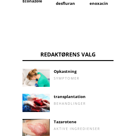
Econazole
colisti
desfluran
enoxacin
REDAKTØRENS VALG
Opkastning
SYMPTOMER
transplantation
BEHANDLINGER
Tazarotene
AKTIVE INGREDIENSER