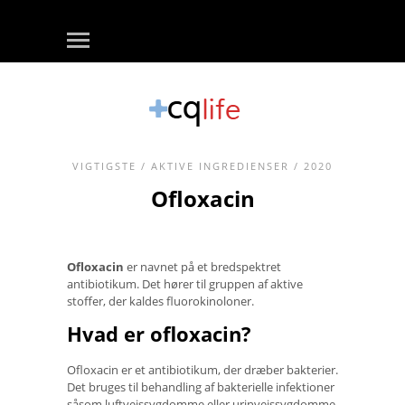
VIGTIGSTE
/
AKTIVE INGREDIENSER
/ 2020
Ofloxacin
Ofloxacin
er navnet på et bredspektret
antibiotikum. Det hører til gruppen af ​​aktive
stoffer, der kaldes fluorokinoloner.
Hvad er ofloxacin?
Ofloxacin er et antibiotikum, der dræber bakterier.
Det bruges til behandling af bakterielle infektioner
såsom luftvejssygdomme eller urinvejssygdomme.