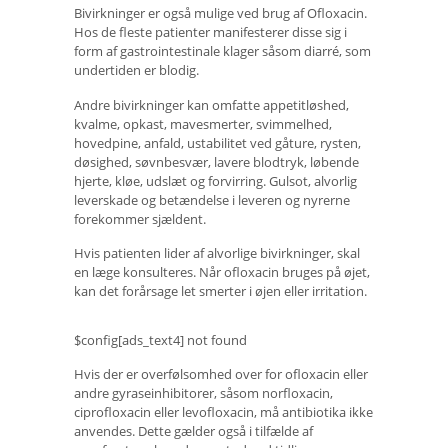
Bivirkninger er også mulige ved brug af Ofloxacin.
Hos de fleste patienter manifesterer disse sig i
form af gastrointestinale klager såsom diarré, som
undertiden er blodig.
Andre bivirkninger kan omfatte appetitløshed,
kvalme, opkast, mavesmerter, svimmelhed,
hovedpine, anfald, ustabilitet ved gåture, rysten,
døsighed, søvnbesvær, lavere blodtryk, løbende
hjerte, kløe, udslæt og forvirring. Gulsot, alvorlig
leverskade og betændelse i leveren og nyrerne
forekommer sjældent.
Hvis patienten lider af alvorlige bivirkninger, skal
en læge konsulteres. Når ofloxacin bruges på øjet,
kan det forårsage let smerter i øjen eller irritation.
$config[ads_text4] not found
Hvis der er overfølsomhed over for ofloxacin eller
andre gyraseinhibitorer, såsom norfloxacin,
ciprofloxacin eller levofloxacin, må antibiotika ikke
anvendes. Dette gælder også i tilfælde af