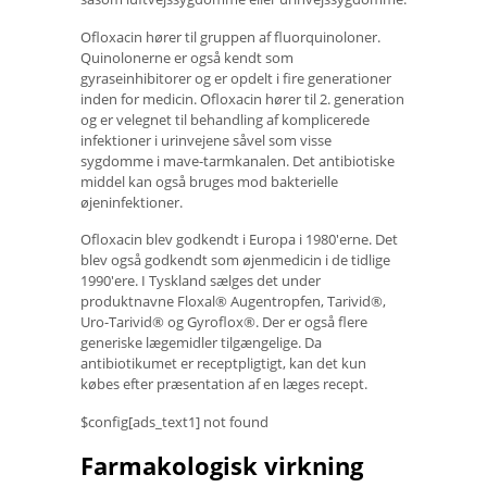
Ofloxacin hører til gruppen af ​​fluorquinoloner.
Quinolonerne er også kendt som
gyraseinhibitorer og er opdelt i fire generationer
inden for medicin. Ofloxacin hører til 2. generation
og er velegnet til behandling af komplicerede
infektioner i urinvejene såvel som visse
sygdomme i mave-tarmkanalen. Det antibiotiske
middel kan også bruges mod bakterielle
øjeninfektioner.
Ofloxacin blev godkendt i Europa i 1980'erne. Det
blev også godkendt som øjenmedicin i de tidlige
1990'ere. I Tyskland sælges det under
produktnavne Floxal® Augentropfen, Tarivid®,
Uro-Tarivid® og Gyroflox®. Der er også flere
generiske lægemidler tilgængelige. Da
antibiotikumet er receptpligtigt, kan det kun
købes efter præsentation af en læges recept.
$config[ads_text1] not found
Farmakologisk virkning