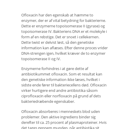
Ofloxacin har den egenskab at hæmme to
enzymer, der er af vital betydning for bakterierne.
Dette er enzymerne topoisomerase II (gyrase) og
topoisomerase IV. Bakteriens DNA er et molekyle i
form af en rebstige. Det er snoet i cellekernen.
Dette twist er delvist løst, så den genetiske
information kan aflæses. Efter denne proces vrider
DNA-strengen igen, hvilket kræver de to enzymer
topoisomerase II og IV.
Enzymerne forhindres i at gøre dette af
antibiotikummet ofloxacin. Som et resultat kan
den genetiske information ikke læses, hvilket i
sidste ende fører til bakteriecellens død. Ofloxacin
virker hurtigere end andre antibiotika såsom
ciprofloxacin eller norfloxacin på grund af dets
bakteriedræbende egenskaber.
Ofloxacin absorberes i menneskets blod uden
problemer. Den aktive ingrediens binder sig
derefter til ca. 25 procent af plasmaproteiner. Hvis
det tages gennem munden, når antibiotika sit