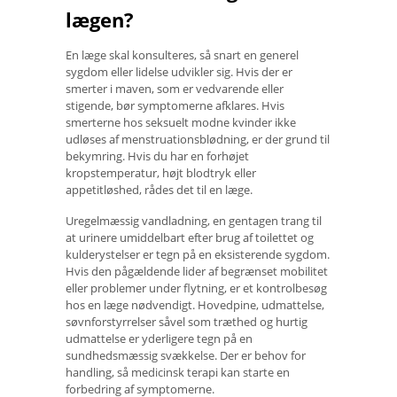
lægen?
En læge skal konsulteres, så snart en generel
sygdom eller lidelse udvikler sig. Hvis der er
smerter i maven, som er vedvarende eller
stigende, bør symptomerne afklares. Hvis
smerterne hos seksuelt modne kvinder ikke
udløses af menstruationsblødning, er der grund til
bekymring. Hvis du har en forhøjet
kropstemperatur, højt blodtryk eller
appetitløshed, rådes det til en læge.
Uregelmæssig vandladning, en gentagen trang til
at urinere umiddelbart efter brug af toilettet og
kulderystelser er tegn på en eksisterende sygdom.
Hvis den pågældende lider af begrænset mobilitet
eller problemer under flytning, er et kontrolbesøg
hos en læge nødvendigt. Hovedpine, udmattelse,
søvnforstyrrelser såvel som træthed og hurtig
udmattelse er yderligere tegn på en
sundhedsmæssig svækkelse. Der er behov for
handling, så medicinsk terapi kan starte en
forbedring af symptomerne.