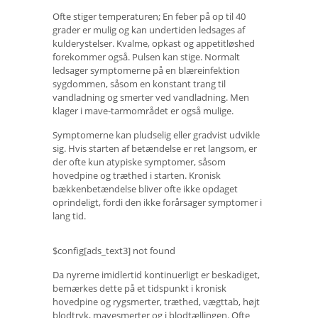
Ofte stiger temperaturen; En feber på op til 40
grader er mulig og kan undertiden ledsages af
kulderystelser. Kvalme, opkast og appetitløshed
forekommer også. Pulsen kan stige. Normalt
ledsager symptomerne på en blæreinfektion
sygdommen, såsom en konstant trang til
vandladning og smerter ved vandladning. Men
klager i mave-tarmområdet er også mulige.
Symptomerne kan pludselig eller gradvist udvikle
sig. Hvis starten af ​​betændelse er ret langsom, er
der ofte kun atypiske symptomer, såsom
hovedpine og træthed i starten. Kronisk
bækkenbetændelse bliver ofte ikke opdaget
oprindeligt, fordi den ikke forårsager symptomer i
lang tid.
$config[ads_text3] not found
Da nyrerne imidlertid kontinuerligt er beskadiget,
bemærkes dette på et tidspunkt i kronisk
hovedpine og rygsmerter, træthed, vægttab, højt
blodtryk, mavesmerter og i blodtællingen. Ofte