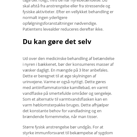
skal afstå fra anstrengelse eller fra stressende og
fysiske aktiviteter. Efter en vellykket behandling er
normalt ingen yderligere
opfølgningsforanstaltninger nødvendige.
Patientens levealder reduceres derefter ikke.
Du kan gøre det selv
Ud over den medicinske behandling af betændelse
i nyren i bækkenet, bør der konsumeres masser af
væsker dagligt. En mængde på 3 liter anbefales.
Dette er beregnet til at øge skylningen af ​​
urinvejene. Varme er også nyttigt. Dette gøres
med antiinflammatoriske kamillebad, en varmt
vandflaske på smertefulde områder og sengeleje.
Som et alternativ til varmtvandsflasken kan en
varm høblomsterpakke bruges. Dette afhjælper
det konstante behov for vandladning og en
brændende fornemmelse, når man tisser.
Større fysisk anstrengelse bør undgås. For at
styrke immunforsvaret til bekæmpelse af sygdom