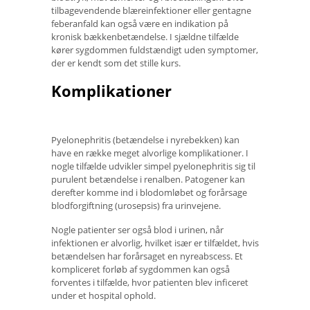
tilbagevendende blæreinfektioner eller gentagne
feberanfald kan også være en indikation på
kronisk bækkenbetændelse. I sjældne tilfælde
kører sygdommen fuldstændigt uden symptomer,
der er kendt som det stille kurs.
Komplikationer
Pyelonephritis (betændelse i nyrebekken) kan
have en række meget alvorlige komplikationer. I
nogle tilfælde udvikler simpel pyelonephritis sig til
purulent betændelse i renalben. Patogener kan
derefter komme ind i blodomløbet og forårsage
blodforgiftning (urosepsis) fra urinvejene.
Nogle patienter ser også blod i urinen, når
infektionen er alvorlig, hvilket især er tilfældet, hvis
betændelsen har forårsaget en nyreabscess. Et
kompliceret forløb af sygdommen kan også
forventes i tilfælde, hvor patienten blev inficeret
under et hospital ophold.