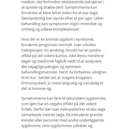
medicin, der forhindrer eksisterende patogener i
at sprede og dræbe dem. Symptomerne kan
forventes at blive lettet inden for et par dage.
Genopretning kan opnås efter et par uger. Uden
behandling kan symptomer stige i intensitet og
omfang og udløse komplikationer.
Hvis der er en kronisk sygdom i nyrebenet,
forværres prognosen normalt. Især udvides
helingsvejen. En ændring i livsstil har en positiv
effekt på det videre kursus. Ikke desto mindre er
læger og medicinsk fagfolk nødt til at analysere
det nøjagtige patogen og optimere
behandlingsmetoder. Først da forbedres udsigten
til en kur. Samlet set, jo svagere kroppens
immunsystem, jo ​​mere langvarig og vanskelig er
det at komme sig.
Symptomerne kan føre til sekundære sygdomme,
som igen har en negativ effekt på det videre
forløb. Derfor bør især risikopatienter straks søge
samarbejde med en læge. De inkluderer gravide
kvinder eller personer med andre underliggende
sygdomme. Hvis sygdommen udvikler sig