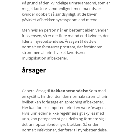
På grund af den kvindelige urinrøranatomi, som er
meget kortere sammenlignet med mænds, er
kvinder dobbelt så sandsynligt, at de bliver
påvirket af bækkennyresygdom end mænd.
Men hvis en person når en bestemt alder, vender
frekvensen, så er der flere mænd end kvinder, der
lider af nyrebetændelse. Årsagen til dette er
normalt en forstørret prostata, der forhindrer
strømmen af ​​urin, hvilket favoriserer
multiplikation af bakterier.
årsager
Generel årsag til
Bekkenbetændelse
Som med
en cystitis, hindrer den den normale strøm af urin,
hvilket kan forårsage en spredning af bakterier.
Her kan for eksempel en urinsten være årsagen.
Hvis urinlederne ikke regelmæssigt skylles med
urin, kan patogener stige udefra og formere sig i
det urinopsamlende nyre bækken. Så er der
normalt infektioner, der fører til nyrebetændelse.