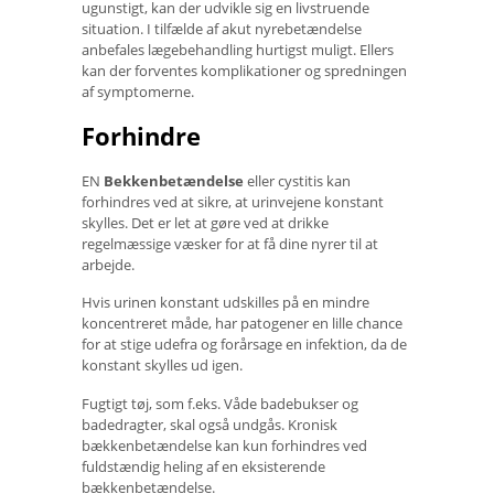
ugunstigt, kan der udvikle sig en livstruende
situation. I tilfælde af akut nyrebetændelse
anbefales lægebehandling hurtigst muligt. Ellers
kan der forventes komplikationer og spredningen
af ​​symptomerne.
Forhindre
EN
Bekkenbetændelse
eller cystitis kan
forhindres ved at sikre, at urinvejene konstant
skylles. Det er let at gøre ved at drikke
regelmæssige væsker for at få dine nyrer til at
arbejde.
Hvis urinen konstant udskilles på en mindre
koncentreret måde, har patogener en lille chance
for at stige udefra og forårsage en infektion, da de
konstant skylles ud igen.
Fugtigt tøj, som f.eks. Våde badebukser og
badedragter, skal også undgås. Kronisk
bækkenbetændelse kan kun forhindres ved
fuldstændig heling af en eksisterende
bækkenbetændelse.