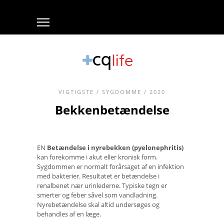
VIGTIGSTE
/
SYGDOMME
/ 2020
Bekkenbetændelse
EN
Betændelse i nyrebekken (pyelonephritis)
kan forekomme i akut eller kronisk form.
Sygdommen er normalt forårsaget af en infektion
med bakterier. Resultatet er betændelse i
renalbenet nær urinlederne. Typiske tegn er
smerter og feber såvel som vandladning.
Nyrebetændelse skal altid undersøges og
behandles af en læge.