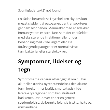
$config[ads_text2] not found
En sådan betændelse i nyrebekken skyldes kun
meget sjældent af patogener, der transporteres
gennem blodbanen. Mennesker med et svækket
immunsystem er især i fare, som det er tilfældet
med eksisterende infektioner eller under
behandling med visse lægemidler. De
forårsagende patogener er normalt visse
tarmbakterier eller stafylokokker.
Symptomer, lidelser og
tegn
Symptomerne varierer afhængigt af om du har
akut eller kronisk nyrebetændelse. I den akutte
form forekommer kraftig smerte typisk i de
laterale rygregioner, som kan stråle ind i
bækkenet. Derudover er der en generel
sygdomfølelse; de berørte føler sig trætte, halte og
mishandlede.