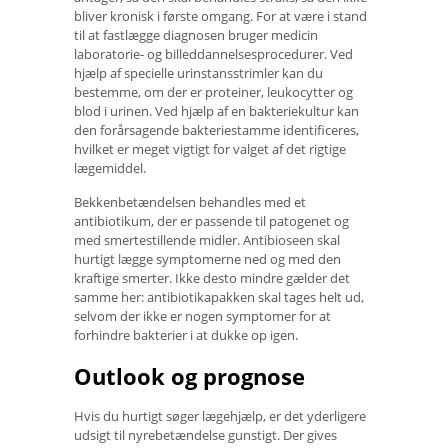
bliver kronisk i første omgang. For at være i stand
til at fastlægge diagnosen bruger medicin
laboratorie- og billeddannelsesprocedurer. Ved
hjælp af specielle urinstansstrimler kan du
bestemme, om der er proteiner, leukocytter og
blod i urinen. Ved hjælp af en bakteriekultur kan
den forårsagende bakteriestamme identificeres,
hvilket er meget vigtigt for valget af det rigtige
lægemiddel.
Bekkenbetændelsen behandles med et
antibiotikum, der er passende til patogenet og
med smertestillende midler. Antibioseen skal
hurtigt lægge symptomerne ned og med den
kraftige smerter. Ikke desto mindre gælder det
samme her: antibiotikapakken skal tages helt ud,
selvom der ikke er nogen symptomer for at
forhindre bakterier i at dukke op igen.
Outlook og prognose
Hvis du hurtigt søger lægehjælp, er det yderligere
udsigt til nyrebetændelse gunstigt. Der gives