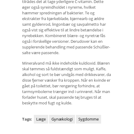
tilrådes det at tage yderligere C-vitamin. Dette
øger også syreindholdet i nyrerne, hvilket
hæmmer spredningen af ​​bakterier. Te og
ekstrakter fra bjørkeblade, bjørnearb og ældre
samt gyldenrod, lingonbær og savpalmetto har
også vist sig effektive til at lindre betændelse i
nyrebekken. Kombineret blære- og nyretræ fås
også i forskellige versioner. Derudover kan en
supplerende behandling med passende Schüßler-
salte være passende.
Mineralvand må ikke indeholde kuldioxid. Blæren
skal tømmes så fuldstændigt som muligt. Kaffe,
alkohol og sort te bør undgås med drikkevarer, da
disse fjerner væsker fra kroppen. Når en kvinde er
gået på toilettet, bør rengøring forhindre, at
tarmsymbolerne trænger ind i urinrøret. Når man
forlader huset, skal passende tøj bruges til at
beskytte mod fugt og kulde.
Tags:
Læge
Gynækologi
Sygdomme