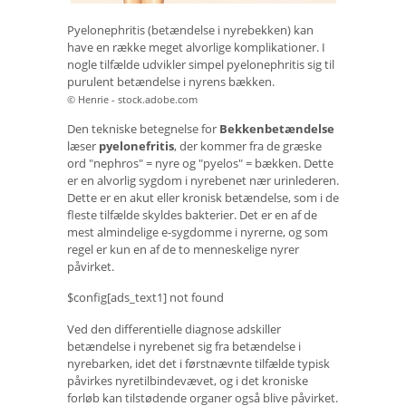
Pyelonephritis (betændelse i nyrebekken) kan
have en række meget alvorlige komplikationer. I
nogle tilfælde udvikler simpel pyelonephritis sig til
purulent betændelse i nyrens bækken.
© Henrie - stock.adobe.com
Den tekniske betegnelse for
Bekkenbetændelse
læser
pyelonefritis
, der kommer fra de græske
ord "nephros" = nyre og "pyelos" = bækken. Dette
er en alvorlig sygdom i nyrebenet nær urinlederen.
Dette er en akut eller kronisk betændelse, som i de
fleste tilfælde skyldes bakterier. Det er en af ​​de
mest almindelige e-sygdomme i nyrerne, og som
regel er kun en af ​​de to menneskelige nyrer
påvirket.
$config[ads_text1] not found
Ved den differentielle diagnose adskiller
betændelse i nyrebenet sig fra betændelse i
nyrebarken, idet det i førstnævnte tilfælde typisk
påvirkes nyretilbindevævet, og i det kroniske
forløb kan tilstødende organer også blive påvirket.