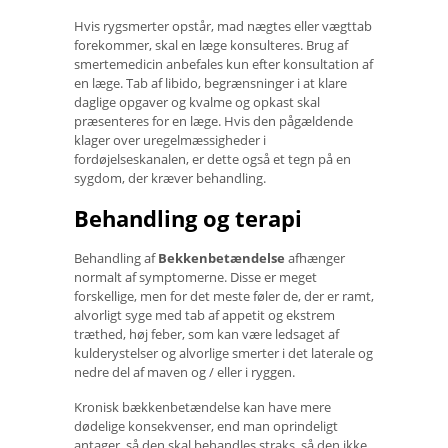
Hvis rygsmerter opstår, mad nægtes eller vægttab
forekommer, skal en læge konsulteres. Brug af
smertemedicin anbefales kun efter konsultation af
en læge. Tab af libido, begrænsninger i at klare
daglige opgaver og kvalme og opkast skal
præsenteres for en læge. Hvis den pågældende
klager over uregelmæssigheder i
fordøjelseskanalen, er dette også et tegn på en
sygdom, der kræver behandling.
Behandling og terapi
Behandling af
Bekkenbetændelse
afhænger
normalt af symptomerne. Disse er meget
forskellige, men for det meste føler de, der er ramt,
alvorligt syge med tab af appetit og ekstrem
træthed, høj feber, som kan være ledsaget af
kulderystelser og alvorlige smerter i det laterale og
nedre del af maven og / eller i ryggen.
Kronisk bækkenbetændelse kan have mere
dødelige konsekvenser, end man oprindeligt
antager, så den skal behandles straks, så den ikke