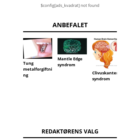
$config[ads_kvadrat] not found
ANBEFALET
Mantle Edge
Tung
syndrom
metalforgiftni
Vestib
Clivuskanten
ng
neurit
syndrom
REDAKTØRENS VALG