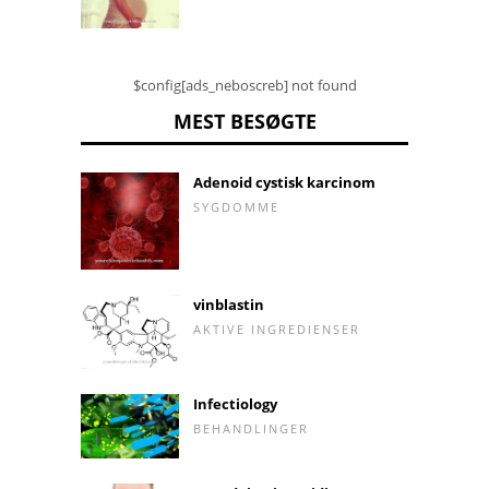
$config[ads_neboscreb] not found
MEST BESØGTE
Adenoid cystisk karcinom
SYGDOMME
vinblastin
AKTIVE INGREDIENSER
Infectiology
BEHANDLINGER