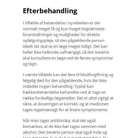
Efterbehandling
I tilfælde af betændelse i nyrebeklen er der
normalt meget få og kun meget begrænsede
foranstaltninger og muligheder for direkte
opfølgningspleje, så den pågældende person
ideelt set skal se en læge meget tidligt. Det kan
heller ikke helbrede uafhængigt, så den berørte
skal konsultere en læge ved de første symptomer
og tegn.
I værste tilfælde kan det føre til blodforgiftning og
følgelig død for den pågældende, hvis der ikke
indledes nogen behandling. Typisk kan
bækkenbetændelse behandles ved at tage en
række forskellige lægemidler. Det er altid vigtigt at
sikre, at doseringen er korrekt, og at medicinen
tages regelmæssigt for at lindre symptomerne.
Når man tager antibiotika, skal det også
bemærkes, at de ikke bør tages sammen med
alkohol. Den berørte person skal også hvile og
tage det roligt, hvis de har nyrebetændelse. Du