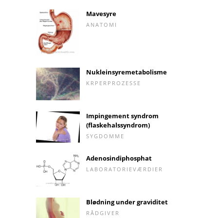
Mavesyre
ANATOMI
Nukleinsyremetabolisme
KRPERPROZESSE
Impingement syndrom
(flaskehalssyndrom)
SYGDOMME
Adenosindiphosphat
LABORATORIEVÆRDIER
Blødning under graviditet
RÅDGIVER