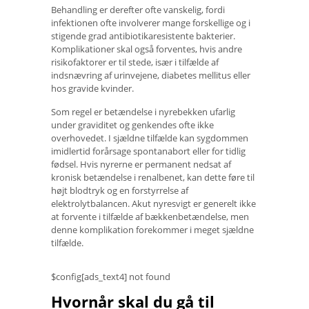
Behandling er derefter ofte vanskelig, fordi
infektionen ofte involverer mange forskellige og i
stigende grad antibiotikaresistente bakterier.
Komplikationer skal også forventes, hvis andre
risikofaktorer er til stede, især i tilfælde af
indsnævring af urinvejene, diabetes mellitus eller
hos gravide kvinder.
Som regel er betændelse i nyrebekken ufarlig
under graviditet og genkendes ofte ikke
overhovedet. I sjældne tilfælde kan sygdommen
imidlertid forårsage spontanabort eller for tidlig
fødsel. Hvis nyrerne er permanent nedsat af
kronisk betændelse i renalbenet, kan dette føre til
højt blodtryk og en forstyrrelse af
elektrolytbalancen. Akut nyresvigt er generelt ikke
at forvente i tilfælde af bækkenbetændelse, men
denne komplikation forekommer i meget sjældne
tilfælde.
$config[ads_text4] not found
Hvornår skal du gå til