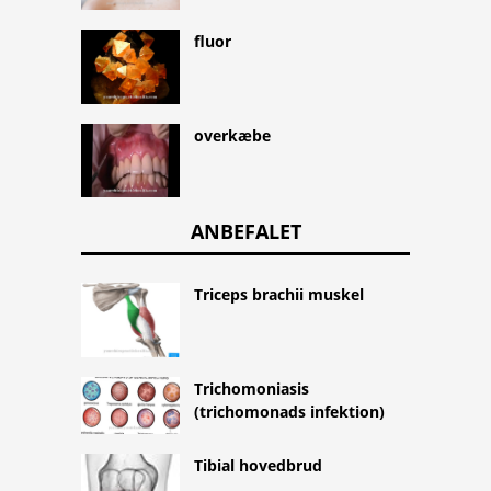
fluor
overkæbe
ANBEFALET
Triceps brachii muskel
Trichomoniasis
(trichomonads infektion)
Tibial hovedbrud