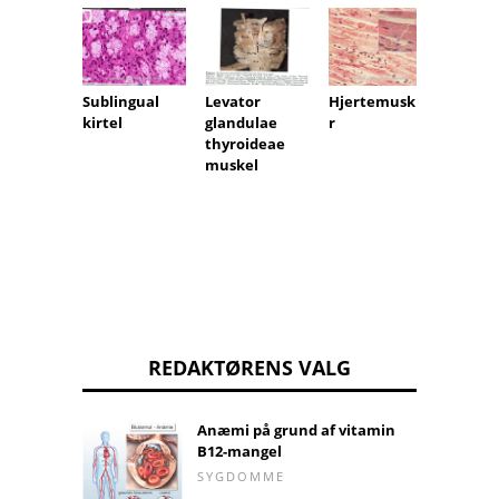
Levator
Sublingual
Hjertemuskle
Gangl
glandulae
kirtel
r
oticu
thyroideae
muskel
REDAKTØRENS VALG
Anæmi på grund af vitamin
B12-mangel
SYGDOMME