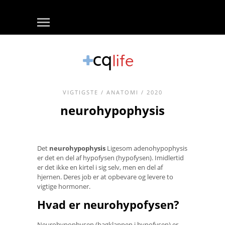
VIGTIGSTE
/
ANATOMI
/ 2020
neurohypophysis
Det
neurohypophysis
Ligesom adenohypophysis
er det en del af hypofysen (hypofysen). Imidlertid
er det ikke en kirtel i sig selv, men en del af
hjernen. Deres job er at opbevare og levere to
vigtige hormoner.
Hvad er neurohypofysen?
Neurohypophysen (bagklappen i hypofysen) er