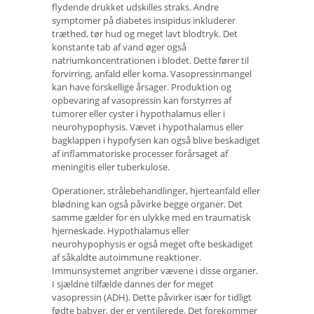
flydende drukket udskilles straks. Andre
symptomer på diabetes insipidus inkluderer
træthed, tør hud og meget lavt blodtryk. Det
konstante tab af vand øger også
natriumkoncentrationen i blodet. Dette fører til
forvirring, anfald eller koma. Vasopressinmangel
kan have forskellige årsager. Produktion og
opbevaring af vasopressin kan forstyrres af
tumorer eller cyster i hypothalamus eller i
neurohypophysis. Vævet i hypothalamus eller
bagklappen i hypofysen kan også blive beskadiget
af inflammatoriske processer forårsaget af
meningitis eller tuberkulose.
Operationer, strålebehandlinger, hjerteanfald eller
blødning kan også påvirke begge organer. Det
samme gælder for en ulykke med en traumatisk
hjerneskade. Hypothalamus eller
neurohypophysis er også meget ofte beskadiget
af såkaldte autoimmune reaktioner.
Immunsystemet angriber vævene i disse organer.
I sjældne tilfælde dannes der for meget
vasopressin (ADH). Dette påvirker især for tidligt
fødte babyer, der er ventilerede. Det forekommer