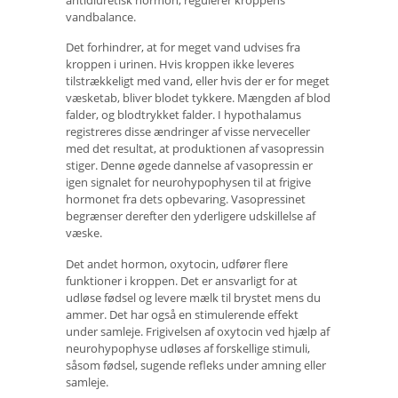
vandbalance.
Det forhindrer, at for meget vand udvises fra
kroppen i urinen. Hvis kroppen ikke leveres
tilstrækkeligt med vand, eller hvis der er for meget
væsketab, bliver blodet tykkere. Mængden af ​​blod
falder, og blodtrykket falder. I hypothalamus
registreres disse ændringer af visse nerveceller
med det resultat, at produktionen af ​​vasopressin
stiger. Denne øgede dannelse af vasopressin er
igen signalet for neurohypophysen til at frigive
hormonet fra dets opbevaring. Vasopressinet
begrænser derefter den yderligere udskillelse af
væske.
Det andet hormon, oxytocin, udfører flere
funktioner i kroppen. Det er ansvarligt for at
udløse fødsel og levere mælk til brystet mens du
ammer. Det har også en stimulerende effekt
under samleje. Frigivelsen af ​​oxytocin ved hjælp af
neurohypophyse udløses af forskellige stimuli,
såsom fødsel, sugende refleks under amning eller
samleje.