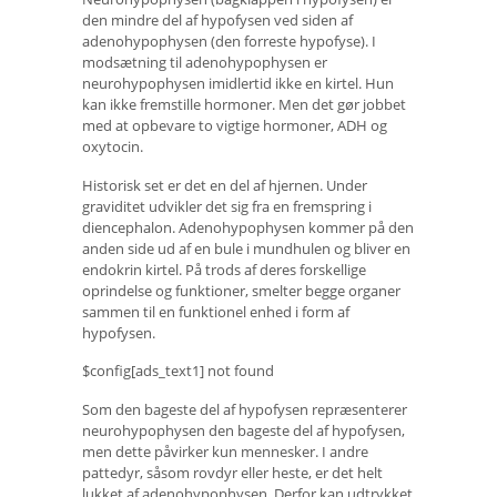
den mindre del af hypofysen ved siden af ​​
adenohypophysen (den forreste hypofyse). I
modsætning til adenohypophysen er
neurohypophysen imidlertid ikke en kirtel. Hun
kan ikke fremstille hormoner. Men det gør jobbet
med at opbevare to vigtige hormoner, ADH og
oxytocin.
Historisk set er det en del af hjernen. Under
graviditet udvikler det sig fra en fremspring i
diencephalon. Adenohypophysen kommer på den
anden side ud af en bule i mundhulen og bliver en
endokrin kirtel. På trods af deres forskellige
oprindelse og funktioner, smelter begge organer
sammen til en funktionel enhed i form af
hypofysen.
$config[ads_text1] not found
Som den bageste del af hypofysen repræsenterer
neurohypophysen den bageste del af hypofysen,
men dette påvirker kun mennesker. I andre
pattedyr, såsom rovdyr eller heste, er det helt
lukket af adenohypophysen. Derfor kan udtrykket