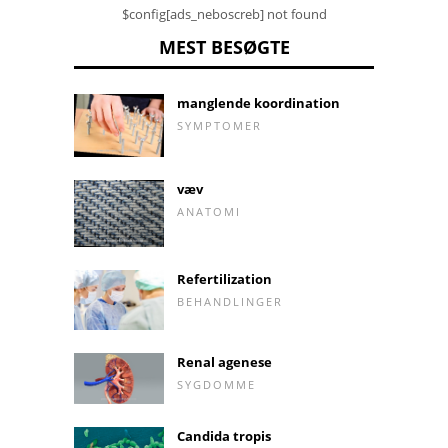
$config[ads_neboscreb] not found
MEST BESØGTE
manglende koordination
SYMPTOMER
væv
ANATOMI
Refertilization
BEHANDLINGER
Renal agenese
SYGDOMME
Candida tropis