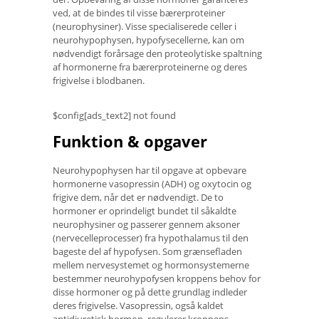
ved, at de bindes til visse bærerproteiner
(neurophysiner). Visse specialiserede celler i
neurohypophysen, hypofysecellerne, kan om
nødvendigt forårsage den proteolytiske spaltning
af hormonerne fra bærerproteinerne og deres
frigivelse i blodbanen.
$config[ads_text2] not found
Funktion & opgaver
Neurohypophysen har til opgave at opbevare
hormonerne vasopressin (ADH) og oxytocin og
frigive dem, når det er nødvendigt. De to
hormoner er oprindeligt bundet til såkaldte
neurophysiner og passerer gennem aksoner
(nervecelleprocesser) fra hypothalamus til den
bageste del af hypofysen. Som grænsefladen
mellem nervesystemet og hormonsystemerne
bestemmer neurohypofysen kroppens behov for
disse hormoner og på dette grundlag indleder
deres frigivelse. Vasopressin, også kaldet
antidiuretisk hormon, regulerer kroppens