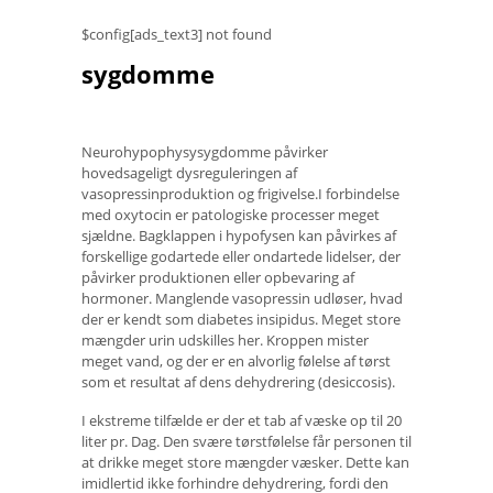
$config[ads_text3] not found
sygdomme
Neurohypophysysygdomme påvirker
hovedsageligt dysreguleringen af ​​
vasopressinproduktion og frigivelse.I forbindelse
med oxytocin er patologiske processer meget
sjældne. Bagklappen i hypofysen kan påvirkes af
forskellige godartede eller ondartede lidelser, der
påvirker produktionen eller opbevaring af
hormoner. Manglende vasopressin udløser, hvad
der er kendt som diabetes insipidus. Meget store
mængder urin udskilles her. Kroppen mister
meget vand, og der er en alvorlig følelse af tørst
som et resultat af dens dehydrering (desiccosis).
I ekstreme tilfælde er der et tab af væske op til 20
liter pr. Dag. Den svære tørstfølelse får personen til
at drikke meget store mængder væsker. Dette kan
imidlertid ikke forhindre dehydrering, fordi den