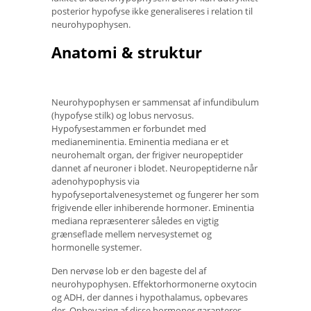
posterior hypofyse ikke generaliseres i relation til
neurohypophysen.
Anatomi & struktur
Neurohypophysen er sammensat af infundibulum
(hypofyse stilk) og lobus nervosus.
Hypofysestammen er forbundet med
medianeminentia. Eminentia mediana er et
neurohemalt organ, der frigiver neuropeptider
dannet af neuroner i blodet. Neuropeptiderne når
adenohypophysis via
hypofyseportalvenesystemet og fungerer her som
frigivende eller inhiberende hormoner. Eminentia
mediana repræsenterer således en vigtig
grænseflade mellem nervesystemet og
hormonelle systemer.
Den nervøse lob er den bageste del af
neurohypophysen. Effektorhormonerne oxytocin
og ADH, der dannes i hypothalamus, opbevares
der. Opbevaring af disse hormoner garanteres