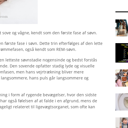
at sove og vågne, kendt som den første fase af søvn.
første fase i søvn. Dette trin efterfølges af den lette
 drømmefasen, også kendt som REM-søvn.
 den letteste søvnstadie nogensinde og bedst forstås
de. Den sovende opfatter stadig lyde og visuelle
øvnfasen, men hans vejrtrækning bliver mere
r langsommere, hans puls går langsommere og
ng i form af rygende bevægelser, hvor den sidste
ar også følelsen af ​​at falde i en afgrund, mens de
geligt relateret til ligevægtsorganet, som ofte kan