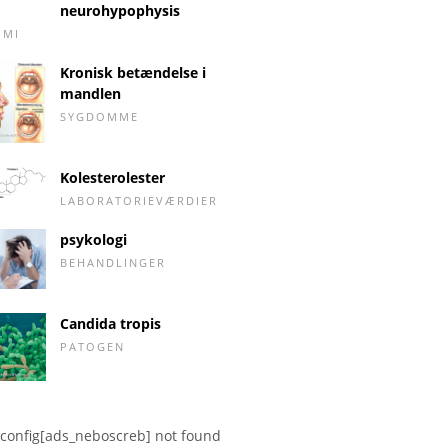
neurohypophysis
OMI
Kronisk betændelse i
mandlen
SYGDOMME
Kolesterolester
LABORATORIEVÆRDIER
psykologi
BEHANDLINGER
Candida tropis
PATOGEN
config[ads_neboscreb] not found