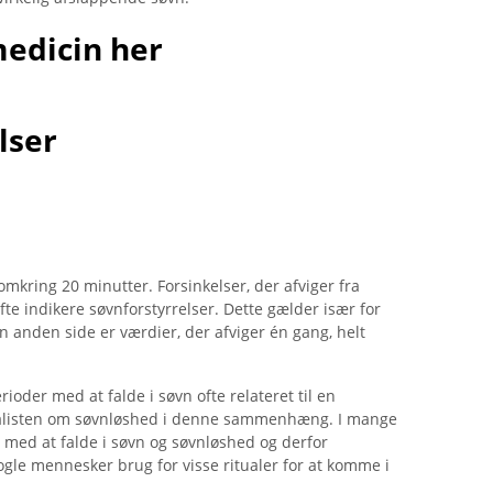
medicin her
lser
mkring 20 minutter. Forsinkelser, der afviger fra
te indikere søvnforstyrrelser. Dette gælder især for
 anden side er værdier, der afviger én gang, helt
ioder med at falde i søvn ofte relateret til en
cialisten om søvnløshed i denne sammenhæng. I mange
r med at falde i søvn og søvnløshed og derfor
le mennesker brug for visse ritualer for at komme i