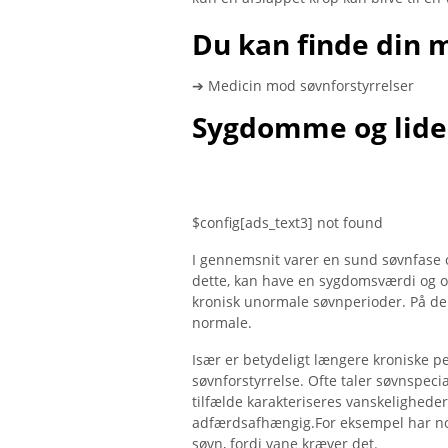
Du kan finde din 
➔ Medicin mod søvnforstyrrelser
Sygdomme og lide
$config[ads_text3] not found
I gennemsnit varer en sund søvnfase o
dette, kan have en sygdomsværdi og of
kronisk unormale søvnperioder. På den
normale.
Især er betydeligt længere kroniske per
søvnforstyrrelse. Ofte taler søvnspe
tilfælde karakteriseres vanskelighede
adfærdsafhængig.For eksempel har nog
søvn, fordi vane kræver det.