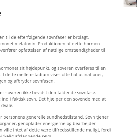
e
en til de efterfølgende søvnfaser er brolagt.
rmonet melatonin. Produktionen af ​​dette hormon
verfører opfattelsen af ​​nattlige omstændigheder til
hormonet sit højdepunkt, og soveren overføres til en
. I dette mellemstadium vises ofte hallucinationer,
en og afbryder søvnfasen.
ter soveren ikke bevidst den faldende søvnfase.
ig ind i faktisk søvn. Det hjælper den sovende med at
 dvale.
for personens generelle sundhedstilstand. Søvn tjener
f organer, genoplader energierne og bearbejder
ville intet af dette være tilfredsstillende muligt, fordi
 virkelig afslappende søvn.