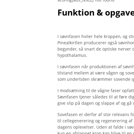
Funktion & opgav
I søvnfasen hviler hele kroppen, og sti
Pinealkirtlen producerer også søvnho
begynder, så snart de optiske nerver o
hypothalamus.
I søvnfasen når produktionen af ​​søvn
tilstand mellem at være vågen og sove
som undertiden skræmmer sovende ig
I modsætning til de vågne faser opfat
Søvnfasen tjener således til at føre d
give slip på dagen og slappe af og gå i
Sovefasen er derfor af stor relevans 
til cellegenerering og regenerering a
dagens oplevelser. Uden at falde i søvn 
kun en afslappet krop kan blive til en