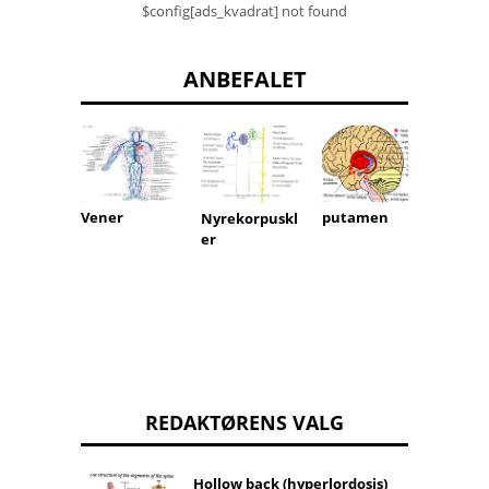
$config[ads_kvadrat] not found
ANBEFALET
Vener
putamen
Venøs 
Nyrekorpuskl
er
REDAKTØRENS VALG
Hollow back (hyperlordosis)