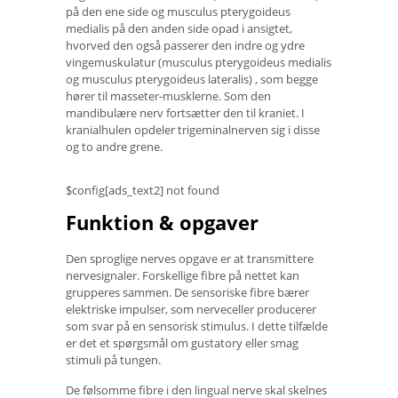
på den ene side og musculus pterygoideus
medialis på den anden side opad i ansigtet,
hvorved den også passerer den indre og ydre
vingemuskulatur (musculus pterygoideus medialis
og musculus pterygoideus lateralis) , som begge
hører til masseter-musklerne. Som den
mandibulære nerv fortsætter den til kraniet. I
kranialhulen opdeler trigeminalnerven sig i disse
og to andre grene.
$config[ads_text2] not found
Funktion & opgaver
Den sproglige nerves opgave er at transmittere
nervesignaler. Forskellige fibre på nettet kan
grupperes sammen. De sensoriske fibre bærer
elektriske impulser, som nerveceller producerer
som svar på en sensorisk stimulus. I dette tilfælde
er det et spørgsmål om gustatory eller smag
stimuli på tungen.
De følsomme fibre i den lingual nerve skal skelnes