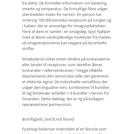
fra dette. De formidler information om berøring,
smerte og temperatur. De fornuftige fibre udgør
størstedelen inden for nerven. En person har
omkring 100.000 kemiske receptorer på tungen og
i halsen, der er ansvarlige for smagsopfattelsen.
Flere af dem er samlet i en smagsløg. Spyt hjælper
med at løsne vandopløselige molekyler fra maden,
så smagreceptorerne kan reagere på de enkelte
stoffer.
Molekylerne virker enten direkte på ionkanalerne
eller binder til receptorer, som derefter åbner
ionkanaler i cellemembranen. I begge tilfælde
depolariseres den sensoriske celle: der genereres
et elektrisk signal. De individuelle nervefibre, der
udgør den lingualne nerv, kombineres til bundter.
Et lag bindevæv adskiller 1-3 bundter i nerven fra
hinanden. Dette dæklag, der er rig på kollagen,
repræsenterer perineurium.
$config[ads_text3] not found
Fysiologi beskriver indersiden af ​​en fascicle som