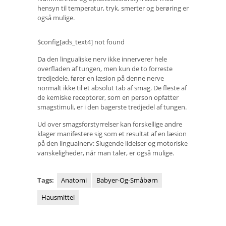
hensyn til temperatur, tryk, smerter og berøring er
også mulige.
$config[ads_text4] not found
Da den lingualiske nerv ikke innerverer hele
overfladen af ​​tungen, men kun de to forreste
tredjedele, fører en læsion på denne nerve
normalt ikke til et absolut tab af smag. De fleste af
de kemiske receptorer, som en person opfatter
smagstimuli, er i den bagerste tredjedel af tungen.
Ud over smagsforstyrrelser kan forskellige andre
klager manifestere sig som et resultat af en læsion
på den lingualnerv: Slugende lidelser og motoriske
vanskeligheder, når man taler, er også mulige.
Tags:
Anatomi
Babyer-Og-Småbørn
Hausmittel