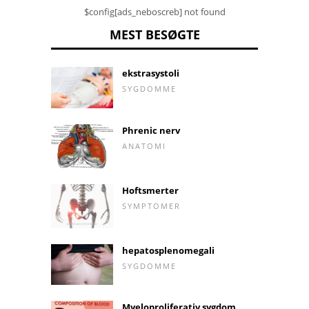
$config[ads_neboscreb] not found
MEST BESØGTE
ekstrasystoli
SYGDOMME
Phrenic nerv
ANATOMI
Hoftsmerter
SYMPTOMER
hepatosplenomegali
SYGDOMME
Myeloproliferativ sygdom