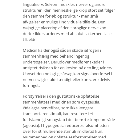
lingualnerv: Selvom muskler, nerver og andre
strukturer i den menneskelige krop stort set følger
den samme forløb og struktur - men små
afvigelser er mulige i individuelle tilfælde. Den
nøjagtige placering af den sproglige nerve kan
derfor ikke vurderes med absolut sikkerhed i alle
tilfælde.
Medicin kalder også sådan skade iatrogen i
sammenhæng med behandlinger og
undersøgelser. Derudover medfører skader i
ansigtet risikoen for en læsion på den lingualnerv.
Uanset den nøjagtige årsag kan signaloverførsel i
nerven svigte fuldstændigt eller kun være delvis
forringet.
Forstyrrelser i den gustatoriske opfattelse
sammenfattes i medicinen som dysgeusia.
Ødelagte nervefibre, som ikke længere
transporterer stimuli, kan resultere i et
fuldstændigt smagstab i det berørte tungeområde
(ageusia). I hypogeusia reduceres følsomheden
over for stimulerende stimuli imidlertid kun.
Nummenhed og opfattelsesforstyrrelser med