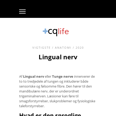
VIGTIGSTE
/
ANATOMI
/ 2020
Lingual nerv
Af
Lingual nerv
eller
Tunge nerve
innerverer de
to to tredjedele af tungen og inkluderer både
sensoriske og følsomme fibre. Den hører til den
mandibulære nerv, der er underordnet
trigeminalnerven. Læsioner kan føre til
smagsforstyrrelser, slukproblemer og fysiologiske
taleforstyrrelser.
Hvad er den sproglige