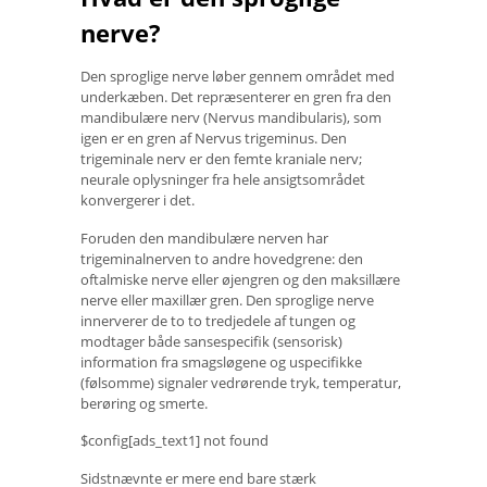
nerve?
Den sproglige nerve løber gennem området med
underkæben. Det repræsenterer en gren fra den
mandibulære nerv (Nervus mandibularis), som
igen er en gren af ​​Nervus trigeminus. Den
trigeminale nerv er den femte kraniale nerv;
neurale oplysninger fra hele ansigtsområdet
konvergerer i det.
Foruden den mandibulære nerven har
trigeminalnerven to andre hovedgrene: den
oftalmiske nerve eller øjengren og den maksillære
nerve eller maxillær gren. Den sproglige nerve
innerverer de to to tredjedele af tungen og
modtager både sansespecifik (sensorisk)
information fra smagsløgene og uspecifikke
(følsomme) signaler vedrørende tryk, temperatur,
berøring og smerte.
$config[ads_text1] not found
Sidstnævnte er mere end bare stærk