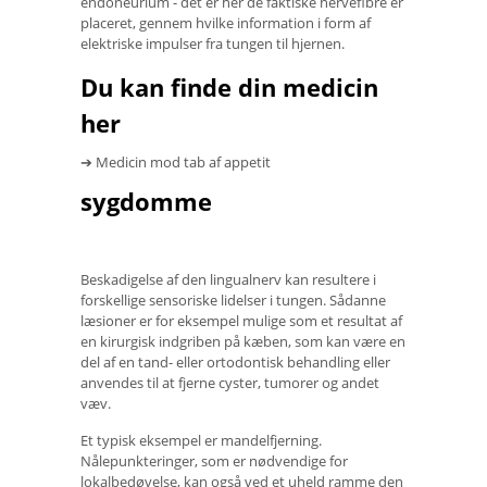
endoneurium - det er her de faktiske nervefibre er
placeret, gennem hvilke information i form af
elektriske impulser fra tungen til hjernen.
Du kan finde din medicin
her
➔ Medicin mod tab af appetit
sygdomme
Beskadigelse af den lingualnerv kan resultere i
forskellige sensoriske lidelser i tungen. Sådanne
læsioner er for eksempel mulige som et resultat af
en kirurgisk indgriben på kæben, som kan være en
del af en tand- eller ortodontisk behandling eller
anvendes til at fjerne cyster, tumorer og andet
væv.
Et typisk eksempel er mandelfjerning.
Nålepunkteringer, som er nødvendige for
lokalbedøvelse, kan også ved et uheld ramme den