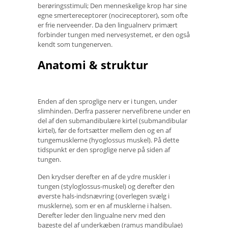
berøringsstimuli; Den menneskelige krop har sine
egne smertereceptorer (nocireceptorer), som ofte
er frie nerveender. Da den lingualnerv primært
forbinder tungen med nervesystemet, er den også
kendt som tungenerven.
Anatomi & struktur
Enden af ​​den sproglige nerv er i tungen, under
slimhinden. Derfra passerer nervefibrene under en
del af den submandibulære kirtel (submandibular
kirtel), før de fortsætter mellem den og en af ​​
tungemusklerne (hyoglossus muskel). På dette
tidspunkt er den sproglige nerve på siden af ​​
tungen.
Den krydser derefter en af ​​de ydre muskler i
tungen (styloglossus-muskel) og derefter den
øverste hals-indsnævring (overlegen svælg i
musklerne), som er en af ​​musklerne i halsen.
Derefter leder den lingualne nerv med den
bageste del af underkæben (ramus mandibulae)