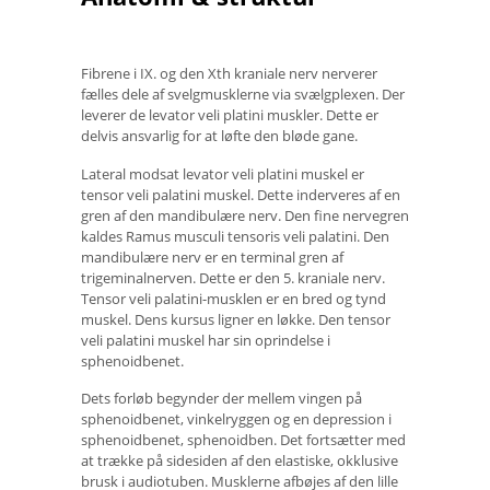
Fibrene i IX. og den Xth kraniale nerv nerverer
fælles dele af svelgmusklerne via svælgplexen. Der
leverer de levator veli platini muskler. Dette er
delvis ansvarlig for at løfte den bløde gane.
Lateral modsat levator veli platini muskel er
tensor veli palatini muskel. Dette inderveres af en
gren af ​​den mandibulære nerv. Den fine nervegren
kaldes Ramus musculi tensoris veli palatini. Den
mandibulære nerv er en terminal gren af ​​
trigeminalnerven. Dette er den 5. kraniale nerv.
Tensor veli palatini-musklen er en bred og tynd
muskel. Dens kursus ligner en løkke. Den tensor
veli palatini muskel har sin oprindelse i
sphenoidbenet.
Dets forløb begynder der mellem vingen på
sphenoidbenet, vinkelryggen og en depression i
sphenoidbenet, sphenoidben. Det fortsætter med
at trække på sidesiden af ​​den elastiske, okklusive
brusk i audiotuben. Musklerne afbøjes af den lille