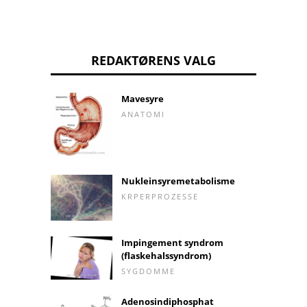
REDAKTØRENS VALG
Mavesyre
ANATOMI
Nukleinsyremetabolisme
KRPERPROZESSE
Impingement syndrom
(flaskehalssyndrom)
SYGDOMME
Adenosindiphosphat