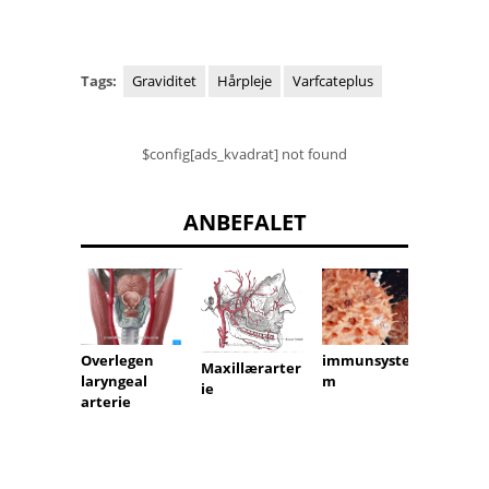
Tags:
Graviditet
Hårpleje
Varfcateplus
$config[ads_kvadrat] not found
ANBEFALET
immunsyste
hørsel
Overlegen
Maxillærarter
m
laryngeal
ie
arterie