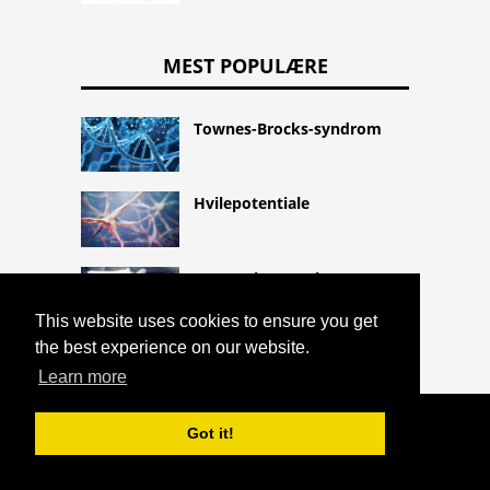
MEST POPULÆRE
Townes-Brocks-syndrom
Hvilepotentiale
Cryopyrin-associeret
periodisk syndrom
This website uses cookies to ensure you get
the best experience on our website.
Learn more
COPYRIGHT 2026 HTTPS://CQLIFE.NET
Got it!
TENSOR VELI PALATINI MUSKEL
^