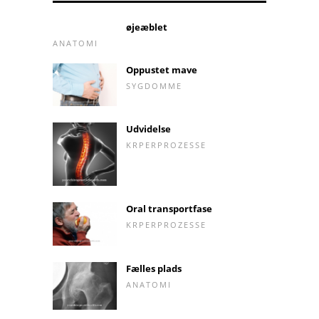
øjeæblet
ANATOMI
Oppustet mave
SYGDOMME
Udvidelse
KRPERPROZESSE
Oral transportfase
KRPERPROZESSE
Fælles plads
ANATOMI