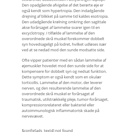
Den opadgående afvigelse af det berørte øje er
også kendt som hypertropia. Den indadgående
drejning af blikket på samme tid kaldes esotropia.
Den udadgående krølning omkring den sagittale
akse forårsaget af lammelse svarer igen til en
excyclotropy. I tilfælde af lammelse af den
overordnede skrå muskel forekommer dobbelt
syn hovedsageligt på lodret, hvilket udløses især
ved at se nedad mod den sunde modsatte side.
Ofte vipper patienter med en sådan lammelse af
øjemuskler hovedet mod den sunde side for at
kompensere for dobbelt syn og nedsat funktion.
Dette symptom er også kendt som en okulær
torticollis. Lammelse af den motor, der leverer
nerven, og den resulterende lammelse af den
overordnede skrå muskel er forårsaget af
traumatisk, utilstrækkelig pleje, tumor-forårsaget,
kompressionsrelateret eller bakteriel eller
autoimmunologisk inflammatorisk skade på
nervevævet.
$config[ads_text4] not found