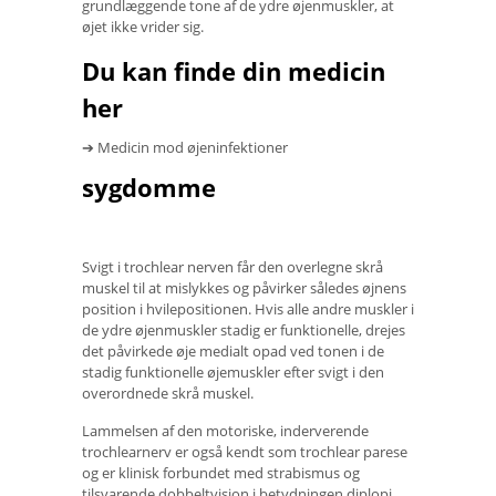
grundlæggende tone af de ydre øjenmuskler, at
øjet ikke vrider sig.
Du kan finde din medicin
her
➔ Medicin mod øjeninfektioner
sygdomme
Svigt i trochlear nerven får den overlegne skrå
muskel til at mislykkes og påvirker således øjnens
position i hvilepositionen. Hvis alle andre muskler i
de ydre øjenmuskler stadig er funktionelle, drejes
det påvirkede øje medialt opad ved tonen i de
stadig funktionelle øjemuskler efter svigt i den
overordnede skrå muskel.
Lammelsen af ​​den motoriske, inderverende
trochlearnerv er også kendt som trochlear parese
og er klinisk forbundet med strabismus og
tilsvarende dobbeltvision i betydningen diplopi.