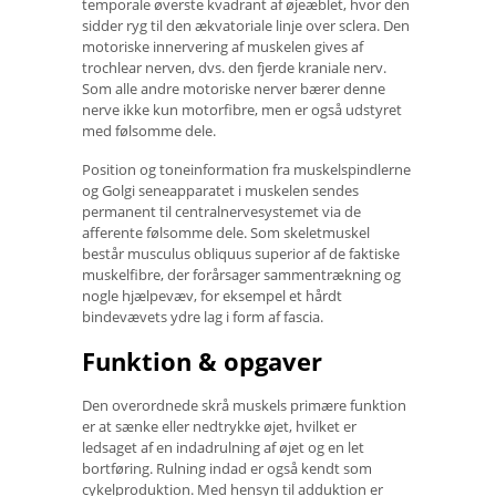
temporale øverste kvadrant af øjeæblet, hvor den
sidder ryg til den ækvatoriale linje over sclera. Den
motoriske innervering af muskelen gives af
trochlear nerven, dvs. den fjerde kraniale nerv.
Som alle andre motoriske nerver bærer denne
nerve ikke kun motorfibre, men er også udstyret
med følsomme dele.
Position og toneinformation fra muskelspindlerne
og Golgi seneapparatet i muskelen sendes
permanent til centralnervesystemet via de
afferente følsomme dele. Som skeletmuskel
består musculus obliquus superior af de faktiske
muskelfibre, der forårsager sammentrækning og
nogle hjælpevæv, for eksempel et hårdt
bindevævets ydre lag i form af fascia.
Funktion & opgaver
Den overordnede skrå muskels primære funktion
er at sænke eller nedtrykke øjet, hvilket er
ledsaget af en indadrulning af øjet og en let
bortføring. Rulning indad er også kendt som
cykelproduktion. Med hensyn til adduktion er