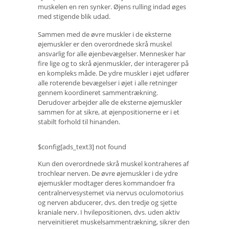
muskelen en ren synker. Øjens rulling indad øges
med stigende blik udad.
Sammen med de øvre muskler i de eksterne
øjemuskler er den overordnede skrå muskel
ansvarlig for alle øjenbevægelser. Mennesker har
fire lige og to skrå øjenmuskler, der interagerer på
en kompleks måde. De ydre muskler i øjet udfører
alle roterende bevægelser i øjet i alle retninger
gennem koordineret sammentrækning.
Derudover arbejder alle de eksterne øjemuskler
sammen for at sikre, at øjenpositionerne er i et
stabilt forhold til hinanden.
$config[ads_text3] not found
Kun den overordnede skrå muskel kontraheres af
trochlear nerven. De øvre øjemuskler i de ydre
øjemuskler modtager deres kommandoer fra
centralnervesystemet via nervus oculomotorius
og nerven abducerer, dvs. den tredje og sjette
kraniale nerv. I hvilepositionen, dvs. uden aktiv
nerveinitieret muskelsammentrækning, sikrer den