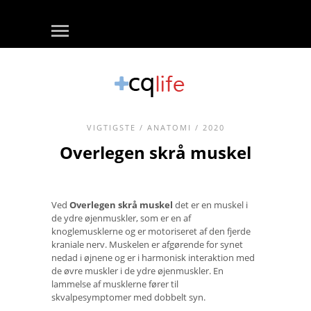
VIGTIGSTE
/
ANATOMI
/ 2020
Overlegen skrå muskel
Ved
Overlegen skrå muskel
det er en muskel i
de ydre øjenmuskler, som er en af ​​
knoglemusklerne og er motoriseret af den fjerde
kraniale nerv. Muskelen er afgørende for synet
nedad i øjnene og er i harmonisk interaktion med
de øvre muskler i de ydre øjenmuskler. En
lammelse af musklerne fører til
skvalpesymptomer med dobbelt syn.