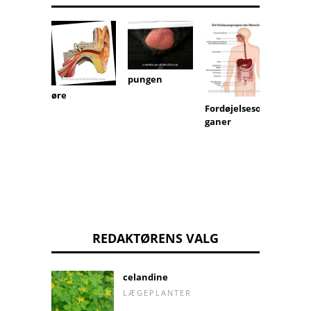
Ciliær
pungen
gangli
øre
Fordøjelsesor
ganer
REDAKTØRENS VALG
celandine
LÆGEPLANTER