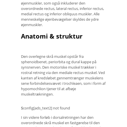
øjenmuskler, som også inkluderer den
overordnede rectus, lateral rectus, inferior rectus,
medial rectus og inferior obliquus muskler. Alle
menneskelige øjenbevægelser skyldes de ydre
øjenmuskler.
Anatomi & struktur
Den overlegne skrå muskel opstår fra
sphenoidbenet, periorbita og dural kappe på
synsnerven. Den motoriske muskel trækker i
rostral retning via den mediale rectus muskel. Ved
kanten af ​​kredsløbet gennemtrænger muskelens
sene forbindelsesvævet i trochleaen, som i form af
hypomochlion tjener til at afbøje
muskeltrækningen.
$config[ads_text2] not found
I sin videre forløb i dorsalretningen har den
overordnede skrå muskel en fastgørelse til den