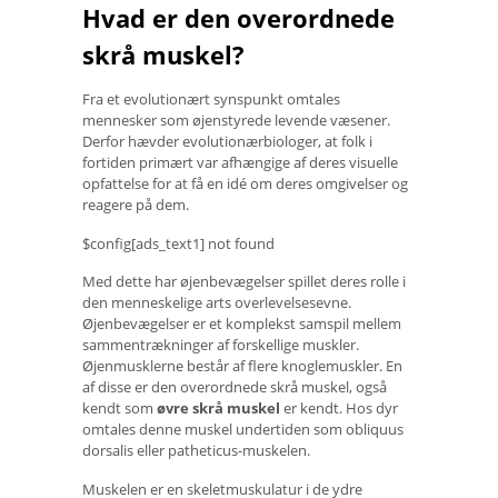
Hvad er den overordnede
skrå muskel?
Fra et evolutionært synspunkt omtales
mennesker som øjenstyrede levende væsener.
Derfor hævder evolutionærbiologer, at folk i
fortiden primært var afhængige af deres visuelle
opfattelse for at få en idé om deres omgivelser og
reagere på dem.
$config[ads_text1] not found
Med dette har øjenbevægelser spillet deres rolle i
den menneskelige arts overlevelsesevne.
Øjenbevægelser er et komplekst samspil mellem
sammentrækninger af forskellige muskler.
Øjenmusklerne består af flere knoglemuskler. En
af disse er den overordnede skrå muskel, også
kendt som
øvre skrå muskel
er kendt. Hos dyr
omtales denne muskel undertiden som obliquus
dorsalis eller patheticus-muskelen.
Muskelen er en skeletmuskulatur i de ydre