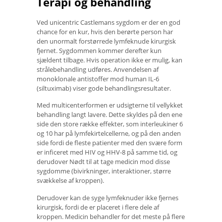
Terapi og behandling
Ved unicentric Castlemans sygdom er der en god
chance for en kur, hvis den berørte person har
den unormalt forstørrede lymfeknude kirurgisk
fjernet. Sygdommen kommer derefter kun
sjældent tilbage. Hvis operation ikke er mulig, kan
strålebehandling udføres. Anvendelsen af ​​
monoklonale antistoffer mod human IL-6
(siltuximab) viser gode behandlingsresultater.
Med multicenterformen er udsigterne til vellykket
behandling langt lavere. Dette skyldes på den ene
side den store række effekter, som interleukiner 6
og 10 har på lymfekirtelcellerne, og på den anden
side fordi de fleste patienter med den svære form
er inficeret med HIV og HHV-8 på samme tid, og
derudover Nødt til at tage medicin mod disse
sygdomme (bivirkninger, interaktioner, større
svækkelse af kroppen).
Derudover kan de syge lymfeknuder ikke fjernes
kirurgisk, fordi de er placeret i flere dele af
kroppen. Medicin behandler for det meste på flere