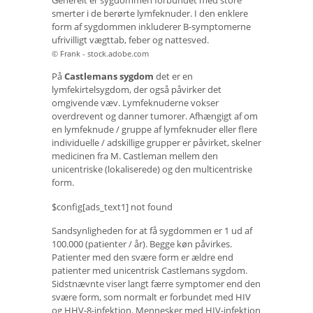
smerter i de berørte lymfeknuder. I den enklere
form af sygdommen inkluderer B-symptomerne
ufrivilligt vægttab, feber og nattesved.
© Frank - stock.adobe.com
På
Castlemans sygdom
det er en
lymfekirtelsygdom, der også påvirker det
omgivende væv. Lymfeknuderne vokser
overdrevent og danner tumorer. Afhængigt af om
en lymfeknude / gruppe af lymfeknuder eller flere
individuelle / adskillige grupper er påvirket, skelner
medicinen fra M. Castleman mellem den
unicentriske (lokaliserede) og den multicentriske
form.
$config[ads_text1] not found
Sandsynligheden for at få sygdommen er 1 ud af
100.000 (patienter / år). Begge køn påvirkes.
Patienter med den svære form er ældre end
patienter med unicentrisk Castlemans sygdom.
Sidstnævnte viser langt færre symptomer end den
svære form, som normalt er forbundet med HIV
og HHV-8-infektion. Mennesker med HIV-infektion