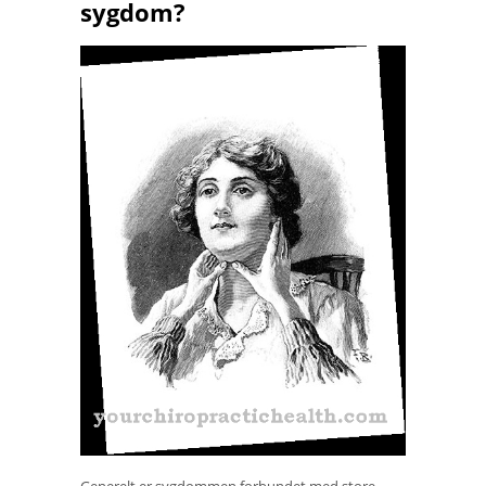
sygdom?
Generelt er sygdommen forbundet med store