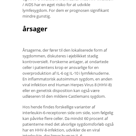
/ AIDS har en øget risiko for at udvikle
lymfesygdom. For dem er prognosen signifikant
mindre gunstig.
årsager
Årsagerne, der fører til den lokaliserede form af
sygdommen, diskuteres i øjeblikket stadig
kontroversielt. Forskerne antager, at ondartede
celler i patientens krop er ansvarlige for en
overproduktion af IL-6 og IL-10 i lymfeknuderne.
En inflammatorisk autoimmun sygdom, en anden
viral infektion end Human Herpes Virus 8 (HHV-8)
eller en genetisk disposition kan også være
udløseren til den mildere Castlemans sygdom.
Hos hende findes forskellige varianter af
interleukin-6-receptoren side om side, som følgelig
kan påvirke flere celler. Da mindst 60 procent af
patienterne med det alvorlige sygdomsforløb også
har en HHV-8-infektion, udvikler de en viral
interleukin, der ligner human IL-6.