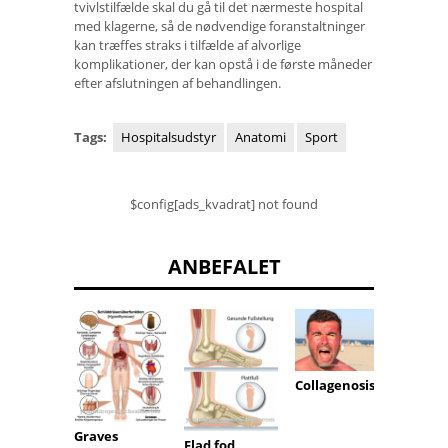
tvivlstilfælde skal du gå til det nærmeste hospital
med klagerne, så de nødvendige foranstaltninger
kan træffes straks i tilfælde af alvorlige
komplikationer, der kan opstå i de første måneder
efter afslutningen af ​​behandlingen.
Tags:
Hospitalsudstyr
Anatomi
Sport
$config[ads_kvadrat] not found
ANBEFALET
Collagenosis
Juveni
nasop
al fib
Graves
Flad fod