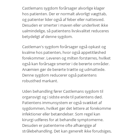
Castlemans sygdom forårsager alvorlige klager
hos patienten. Der er normalt alvorligt vægttab,
og patienter lider også af feber eller nattesved.
Desuden er smerter i maven eller underlivet ikke
ualmindelige, så patientens livskvalitet reduceres
betydeligt af denne sygdom.
Castleman's sygdom forårsager også opkast og
kvalme hos patienten, hvor også appetitløshed
forekommer. Leveren og milten forstørres, hvilket
også kan forårsage smerter i de berørte områder.
Anæmien gør de berørte trætte og udmattede.
Denne sygdom reducerer også patientens
robusthed markant.
Uden behandling fører Castlemans sygdom til
organsvigt og i sidste ende til patientens død.
Patientens immunsystem er også svækket af
sygdommen, hvilket gør det lettere at forekomme
infektioner eller betændelser. Som regel kan
kirurgi udføres for at behandle symptomerne.
Desuden er patienterne ofte afhængige af
strålebehandling. Det kan generelt ikke forudsiges,