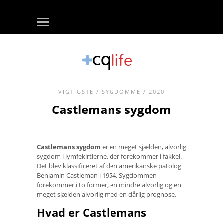
VIGTIGSTE
/
SYGDOMME
/ 2020
Castlemans sygdom
Castlemans sygdom
er en meget sjælden, alvorlig
sygdom i lymfekirtlerne, der forekommer i fakkel.
Det blev klassificeret af den amerikanske patolog
Benjamin Castleman i 1954. Sygdommen
forekommer i to former, en mindre alvorlig og en
meget sjælden alvorlig med en dårlig prognose.
Hvad er Castlemans