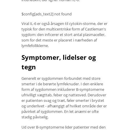
$config[ads_text2] not found
Viral IL-6 er også årsagen til cytokin-storme, der er
typisk for den multicentriske form af Castleman's
sygdom: den inficerer et stort antal plasmaceller,
som for det meste er placeret i nærheden af ​​
lymfefolliklerne.
Symptomer, lidelser og
tegn
Generelt er sygdommen forbundet med store
smerter i de berørte lymfeknuder. I den enklere
form af sygdommen inkluderer B-symptomerne
ufrivilligt vægttab, feber og nattesved. Derudover
er patienten svag og træt, føler smerter i brystet
og underlivet - afhængigt af hvilket område der er
påvirket af sygdommen. En let anæmi er ofte
stadig påviselig.
Ud over B-symptomerne lider patienter med den