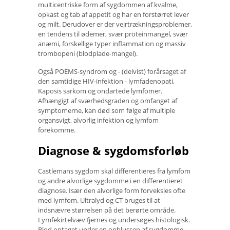
multicentriske form af sygdommen af ​​kvalme,
opkast og tab af appetit og har en forstørret lever
og milt. Derudover er der vejrtrækningsproblemer,
en tendens til ødemer, svær proteinmangel, svær
anæmi, forskellige typer inflammation og massiv
trombopeni (blodplade-mangel).
Også POEMS-syndrom og - (delvist) forårsaget af
den samtidige HIV-infektion - lymfadenopati,
Kaposis sarkom og ondartede lymfomer.
Afhængigt af sværhedsgraden og omfanget af
symptomerne, kan død som følge af multiple
organsvigt, alvorlig infektion og lymfom
forekomme.
Diagnose & sygdomsforløb
Castlemans sygdom skal differentieres fra lymfom
og andre alvorlige sygdomme i en differentieret
diagnose. Især den alvorlige form forveksles ofte
med lymfom. Ultralyd og CT bruges til at
indsnævre størrelsen på det berørte område.
Lymfekirtelvæv fjernes og undersøges histologisk.
Blod optaget under en opblussen af ​​sygdomme