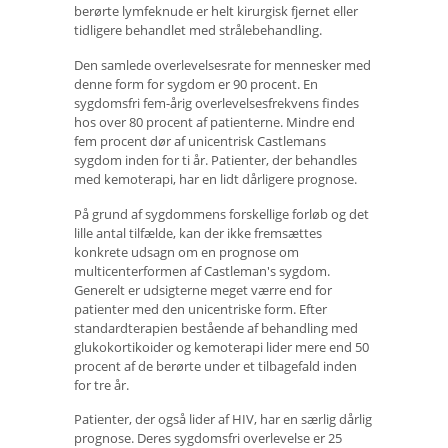
berørte lymfeknude er helt kirurgisk fjernet eller
tidligere behandlet med strålebehandling.
Den samlede overlevelsesrate for mennesker med
denne form for sygdom er 90 procent. En
sygdomsfri fem-årig overlevelsesfrekvens findes
hos over 80 procent af patienterne. Mindre end
fem procent dør af unicentrisk Castlemans
sygdom inden for ti år. Patienter, der behandles
med kemoterapi, har en lidt dårligere prognose.
På grund af sygdommens forskellige forløb og det
lille antal tilfælde, kan der ikke fremsættes
konkrete udsagn om en prognose om
multicenterformen af ​​Castleman's sygdom.
Generelt er udsigterne meget værre end for
patienter med den unicentriske form. Efter
standardterapien bestående af behandling med
glukokortikoider og kemoterapi lider mere end 50
procent af de berørte under et tilbagefald inden
for tre år.
Patienter, der også lider af HIV, har en særlig dårlig
prognose. Deres sygdomsfri overlevelse er 25