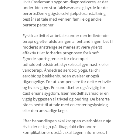
Hvis Castleman's sygdom diagnosticeres, er det
undertiden en stor følelsesmæssig byrde for de
berørte.Den vigtigste selvhjælpsforanstaltning
består i at tale med venner, familie og andre
berørte personer.
Fysisk aktivitet anbefales under den indledende
terapi og efter afslutningen af ​​behandlingen. Let til
moderat anstrengelse menes at være yderst
effektiv til at forbedre prognosen for kræft.
Egnede sportsgrene er for eksempel
udholdenhedsidræt, styrkelse af gymnastik eller
vandterapi. Åndedræt aerobic, yoga, tai chi,
aerobic og bækkenbunden øvelser er også
tilgængelige. For at kompensere for dette er hvile
og hvile vigtige. En sund diæt er også vigtig for
Castlemans sygdom. Især middelhavsmad er en
vigtig byggesten til trivsel og bedring. De berørte
rådes bedst til at tale med en ernæringsfysiolog
eller den ansvarlige læge.
Efter behandlingen skal kroppen overholdes nøje.
Hvis der er tegn på tilbagefald eller andre
komplikationer opstår, skal lægen informeres. I