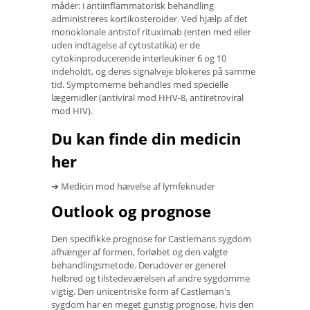
måder: i antiinflammatorisk behandling
administreres kortikosteroider. Ved hjælp af det
monoklonale antistof rituximab (enten med eller
uden indtagelse af cytostatika) er de
cytokinproducerende interleukiner 6 og 10
indeholdt, og deres signalveje blokeres på samme
tid. Symptomerne behandles med specielle
lægemidler (antiviral mod HHV-8, antiretroviral
mod HIV).
Du kan finde din medicin
her
➔ Medicin mod hævelse af lymfeknuder
Outlook og prognose
Den specifikke prognose for Castlemans sygdom
afhænger af formen, forløbet og den valgte
behandlingsmetode. Derudover er generel
helbred og tilstedeværelsen af ​​andre sygdomme
vigtig. Den unicentriske form af Castleman's
sygdom har en meget gunstig prognose, hvis den