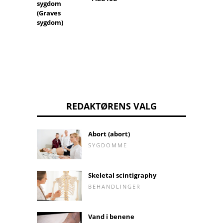
sygdom
(Graves
sygdom)
REDAKTØRENS VALG
Abort (abort)
SYGDOMME
Skeletal scintigraphy
BEHANDLINGER
Vand i benene