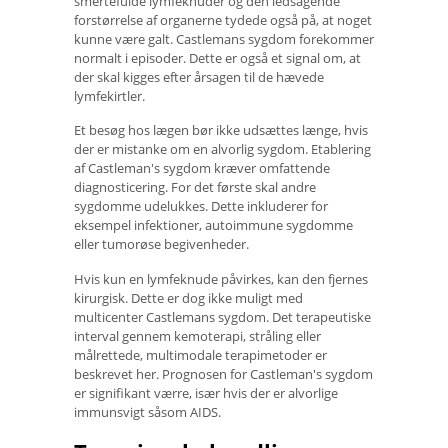
smertefulde lymfeknuder og den ledsagende
forstørrelse af organerne tydede også på, at noget
kunne være galt. Castlemans sygdom forekommer
normalt i episoder. Dette er også et signal om, at
der skal kigges efter årsagen til de hævede
lymfekirtler.
Et besøg hos lægen bør ikke udsættes længe, ​​hvis
der er mistanke om en alvorlig sygdom. Etablering
af Castleman's sygdom kræver omfattende
diagnosticering. For det første skal andre
sygdomme udelukkes. Dette inkluderer for
eksempel infektioner, autoimmune sygdomme
eller tumorøse begivenheder.
Hvis kun en lymfeknude påvirkes, kan den fjernes
kirurgisk. Dette er dog ikke muligt med
multicenter Castlemans sygdom. Det terapeutiske
interval gennem kemoterapi, stråling eller
målrettede, multimodale terapimetoder er
beskrevet her. Prognosen for Castleman's sygdom
er signifikant værre, især hvis der er alvorlige
immunsvigt såsom AIDS.