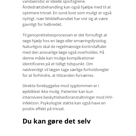
vandaerobic er ideelle sportsgrene.
Åndedrætsbehandling kan også hjælpe med til at
optimere trivsel. En sund kost som muligt er også
nyttigt. Især Middelhavsdiet har vist sig at være
gavnligt for helbredet.
Til genoprettelsesprocessen er det fornuftigt at
søge hjælp hos en læge eller ernæringsfysiolog.
Naturligvis skal de regelmæssige kontrolaftaler
med den ansvarlige læge også overholdes. På
denne måde kan mulige komplikationer
identificeres på et tidligt tidspunkt. Om
nødvendigt vil lægen tage særlige forholdsregler
for at forhindre, at tilstanden forværres.
Direkte forebyggelse mod sygdommen er i
øjeblikket ikke mulig. Patienter kan kun
intensivere beskyttelsesforanstaltninger mod HIV-
infektion. Psykologisk støtte kan også have en
positiv effekt på trivsel.
Du kan gøre det selv