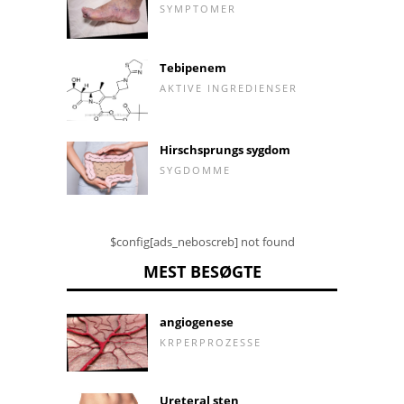
SYMPTOMER
Tebipenem
AKTIVE INGREDIENSER
Hirschsprungs sygdom
SYGDOMME
$config[ads_neboscreb] not found
MEST BESØGTE
angiogenese
KRPERPROZESSE
Ureteral sten