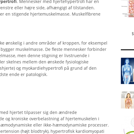
pertrofi
. Mennesker med hjertehypertrofi har en
enstre eller højre side, afhængigt af tilstanden.
er en stigende hjertemuskelmasse. Muskelfibrene
$
e ønskelig i andre områder af kroppen, for eksempel
er bygger muskelmasse. De fleste mennesker forbinder
elmasse, men denne stigning er livstruende i
der skelnes mellem den ønskede fysiologiske
tshjerte) og myokardiehypertrofi på grund af den
idste ende er patologisk.
med hjertet tilpasser sig den ændrede
e og kroniske overbelastning af hjertemuskelen i
e hæmodynamiske eller ikke-hæmodynamiske processer.
ertension (højt blodtryk), hypertrofisk kardiomyopati