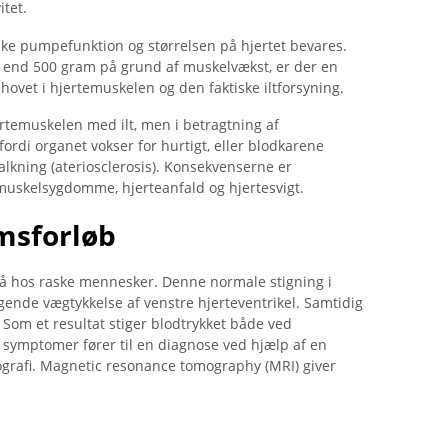
itet.
iske pumpefunktion og størrelsen på hjertet bevares.
e end 500 gram på grund af muskelvækst, er der en
ovet i hjertemuskelen og den faktiske iltforsyning.
rtemuskelen med ilt, men i betragtning af
ordi organet vokser for hurtigt, eller blodkarene
alkning (ateriosclerosis). Konsekvenserne er
emuskelsygdomme, hjerteanfald og hjertesvigt.
msforløb
å hos raske mennesker. Denne normale stigning i
ende vægtykkelse af venstre hjerteventrikel. Samtidig
. Som et resultat stiger blodtrykket både ved
 symptomer fører til en diagnose ved hjælp af en
kografi. Magnetic resonance tomography (MRI) giver