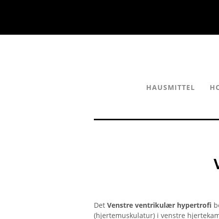
HAUSMITTEL
H
Det
Venstre ventrikulær hypertrofi
be
(hjertemuskulatur) i venstre hjertek