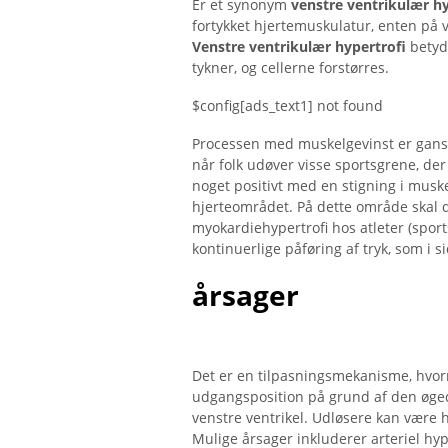
Er et synonym
venstre ventrikulær hy
fortykket hjertemuskulatur, enten på v
Venstre ventrikulær hypertrofi
betyd
tykner, og cellerne forstørres.
$config[ads_text1] not found
Processen med muskelgevinst er gansk
når folk udøver visse sportsgrene, d
noget positivt med en stigning i musk
hjerteområdet. På dette område skal 
myokardiehypertrofi hos atleter (spor
kontinuerlige påføring af tryk, som i s
årsager
Det er en tilpasningsmekanisme, hvor
udgangsposition på grund af den øged
venstre ventrikel. Udløsere kan vær
Mulige årsager inkluderer arteriel hyp