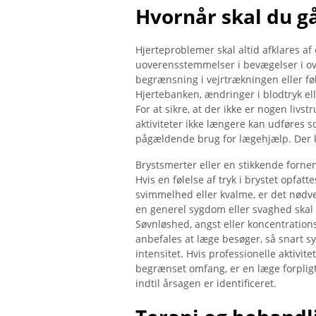
Hvornår skal du gå
Hjerteproblemer skal altid afklares af 
uoverensstemmelser i bevægelser i ov
begrænsning i vejrtrækningen eller fø
Hjertebanken, ændringer i blodtryk el
For at sikre, at der ikke er nogen livs
aktiviteter ikke længere kan udføres s
pågældende brug for lægehjælp. Der k
Brystsmerter eller en stikkende forne
Hvis en følelse af tryk i brystet opfatt
svimmelhed eller kvalme, er det nødve
en generel sygdom eller svaghed skal
Søvnløshed, angst eller koncentrations
anbefales at læge besøger, så snart sy
intensitet. Hvis professionelle aktivit
begrænset omfang, er en læge forpligt
indtil årsagen er identificeret.