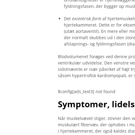
fyldningsfasen, der bygger op musk
Det
excentrisk form
af hjertemuskel
hjertekammeret. Dette er for eksem
(utæt aortaventil). En mere eller mi
der normalt skubbes ud i den store
afslapnings- og fyldningsfasen (dias
Blodvolumenet forøges ved denne proce
ventrikulær udvidelse. Den venstre ven
sidstnævnte er især påvirket af højt t
såsom hypertrofisk kardiomyopati, er 
$config[ads_text3] not found
Symptomer, lidels
Når muskelvævet stiger, stivner den ve
muskulært fibervæv, der ophobes i musk
i hjertekammeret, der også kaldes dia