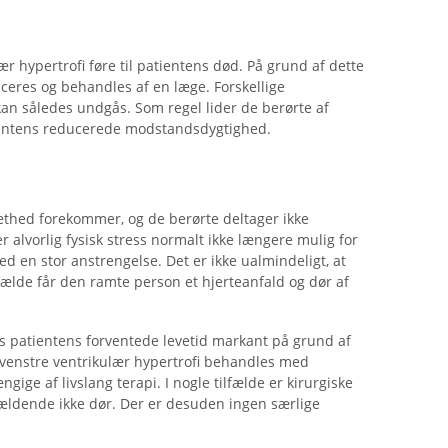
ær hypertrofi føre til patientens død. På grund af dette
ticeres og behandles af en læge. Forskellige
an således undgås. Som regel lider de berørte af
entens reducerede modstandsdygtighed.
træthed forekommer, og de berørte deltager ikke
 alvorlig fysisk stress normalt ikke længere mulig for
 en stor anstrengelse. Det er ikke ualmindeligt, at
fælde får den ramte person et hjerteanfald og dør af
s patientens forventede levetid markant på grund af
 venstre ventrikulær hypertrofi behandles med
gige af livslang terapi. I nogle tilfælde er kirurgiske
ldende ikke dør. Der er desuden ingen særlige