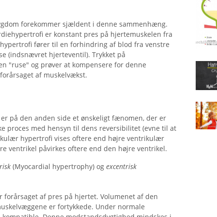
ygdom forekommer sjældent i denne sammenhæng.
diehypertrofi er konstant pres på hjertemuskelen fra
hypertrofi fører til en forhindring af blod fra venstre
se (indsnævret hjerteventil). Trykket på
 en "ruse" og prøver at kompensere for denne
 forårsaget af muskelvækst.
g er på den anden side et ønskeligt fænomen, der er
ke proces med hensyn til dens reversibilitet (evne til at
ikulær hypertrofi vises oftere end højre ventrikulær
re ventrikel påvirkes oftere end den højre ventrikel.
risk
(Myocardial hypertrophy) og
excentrisk
 forårsaget af pres på hjertet. Volumenet af den
rtemuskelvæggene er fortykkede. Under normale
 kompatible. Denne modstandsdygtighed mindskes i