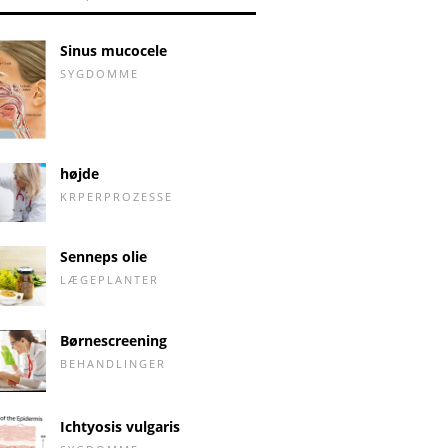
Sinus mucocele
SYGDOMME
højde
KRPERPROZESSE
Senneps olie
LÆGEPLANTER
Børnescreening
BEHANDLINGER
Ichtyosis vulgaris