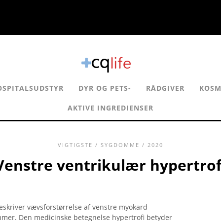
OSPITALSUDSTYR
DYR OG PETS-
RÅDGIVER
KOSM
AKTIVE INGREDIENSER
VIGTIGSTE
/
SYGDOMME
/ 2020
Venstre ventrikulær hypertrof
skriver vævsforstørrelse af venstre myokard
ammer. Den medicinske betegnelse hypertrofi betyder