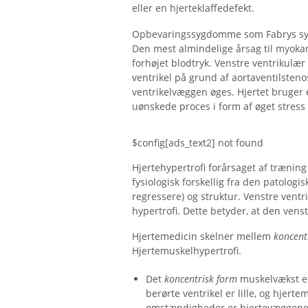
eller en hjerteklaffedefekt.
Opbevaringssygdomme som Fabrys s
Den mest almindelige årsag til myokar
forhøjet blodtryk. Venstre ventrikulær 
ventrikel på grund af aortaventilsteno
ventrikelvæggen øges. Hjertet bruger
uønskede proces i form af øget stress
$config[ads_text2] not found
Hjertehypertrofi forårsaget af trænin
fysiologisk forskellig fra den patologis
regressere) og struktur. Venstre ventr
hypertrofi. Dette betyder, at den venst
Hjertemedicin skelner mellem
koncent
Hjertemuskelhypertrofi.
Det
koncentrisk form
muskelvækst er
berørte ventrikel er lille, og hje
omstændigheder er hjertevæggene