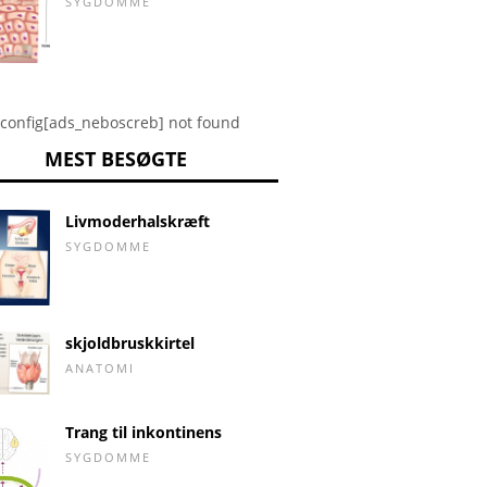
SYGDOMME
config[ads_neboscreb] not found
MEST BESØGTE
Livmoderhalskræft
SYGDOMME
skjoldbruskkirtel
ANATOMI
Trang til inkontinens
SYGDOMME