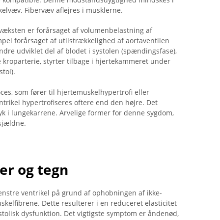
elvæv. Fibervæv aflejres i musklerne.
væksten er forårsaget af volumenbelastning af
pel forårsaget af utilstrækkelighed af aortaventilen
ndre udviklet del af blodet i systolen (spændingsfase),
 kroparterie, styrter tilbage i hjertekammeret under
tol).
s, som fører til hjertemuskelhypertrofi eller
trikel hypertrofiseres oftere end den højre. Det
ryk i lungekarrene. Arvelige former for denne sygdom,
sjældne.
er og tegn
nstre ventrikel på grund af ophobningen af ​​ikke-
elfibrene. Dette resulterer i en reduceret elasticitet
stolisk dysfunktion. Det vigtigste symptom er åndenød,