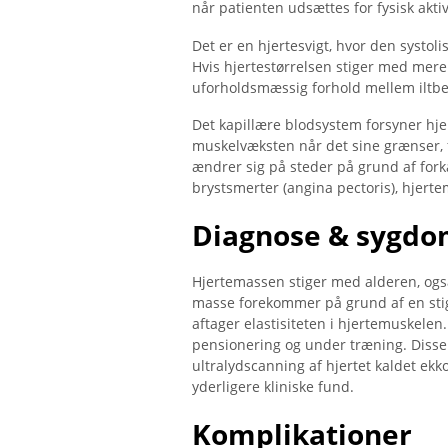
når patienten udsættes for fysisk aktiv
Det er en hjertesvigt, hvor den systol
Hvis hjertestørrelsen stiger med mer
uforholdsmæssig forhold mellem iltbeh
Det kapillære blodsystem forsyner hje
muskelvæksten når det sine grænser, f
ændrer sig på steder på grund af fork
brystsmerter (angina pectoris), hjert
Diagnose & sygdo
Hjertemassen stiger med alderen, ogs
masse forekommer på grund af en stig
aftager elastisiteten i hjertemuskelen
pensionering og under træning. Disse
ultralydscanning af hjertet kaldet ek
yderligere kliniske fund.
Komplikationer