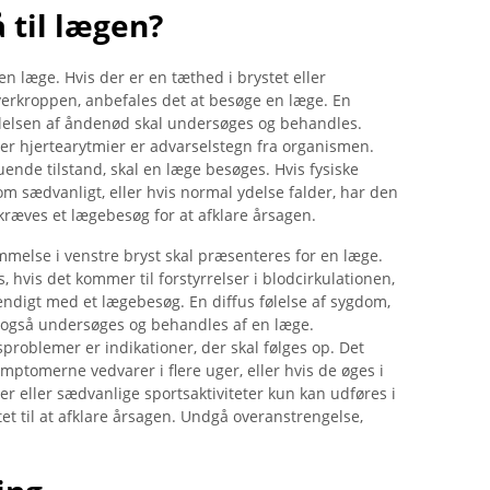
 til lægen?
en læge. Hvis der er en tæthed i brystet eller
erkroppen, anbefales det at besøge en læge. En
lelsen af ​​åndenød skal undersøges og behandles.
ler hjertearytmier er advarselstegn fra organismen.
truende tilstand, skal en læge besøges. Hvis fysiske
om sædvanligt, eller hvis normal ydelse falder, har den
ræves et lægebesøg for at afklare årsagen.
mmelse i venstre bryst skal præsenteres for en læge.
es, hvis det kommer til forstyrrelser i blodcirkulationen,
ndigt med et lægebesøg. En diffus følelse af sygdom,
 også undersøges og behandles af en læge.
problemer er indikationer, der skal følges op. Det
mptomerne vedvarer i flere uger, eller hvis de øges i
eter eller sædvanlige sportsaktiviteter kun kan udføres i
et til at afklare årsagen. Undgå overanstrengelse,