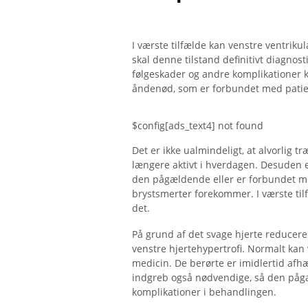
I værste tilfælde kan venstre ventrikul
skal denne tilstand definitivt diagnos
følgeskader og andre komplikationer k
åndenød, som er forbundet med pati
$config[ads_text4] not found
Det er ikke ualmindeligt, at alvorlig 
længere aktivt i hverdagen. Desuden er
den pågældende eller er forbundet med
brystsmerter forekommer. I værste til
det.
På grund af det svage hjerte reducere
venstre hjertehypertrofi. Normalt kan
medicin. De berørte er imidlertid afhæn
indgreb også nødvendige, så den pågæ
komplikationer i behandlingen.