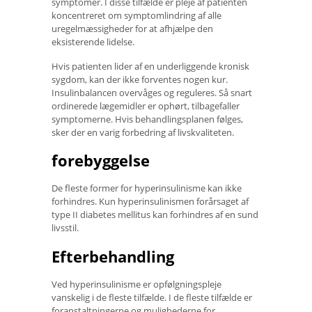
symptomer. I disse tilfælde er pleje af patienten
koncentreret om symptomlindring af alle
uregelmæssigheder for at afhjælpe den
eksisterende lidelse.
Hvis patienten lider af en underliggende kronisk
sygdom, kan der ikke forventes nogen kur.
Insulinbalancen overvåges og reguleres. Så snart
ordinerede lægemidler er ophørt, tilbagefaller
symptomerne. Hvis behandlingsplanen følges,
sker der en varig forbedring af livskvaliteten.
forebyggelse
De fleste former for hyperinsulinisme kan ikke
forhindres. Kun hyperinsulinismen forårsaget af
type II diabetes mellitus kan forhindres af en sund
livsstil.
Efterbehandling
Ved hyperinsulinisme er opfølgningspleje
vanskelig i de fleste tilfælde. I de fleste tilfælde er
foranstaltningerne og mulighederne for