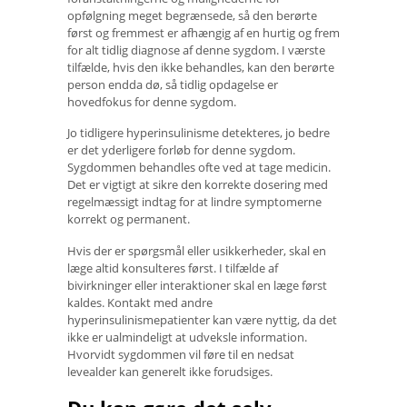
opfølgning meget begrænsede, så den berørte
først og fremmest er afhængig af en hurtig og frem
for alt tidlig diagnose af denne sygdom. I værste
tilfælde, hvis den ikke behandles, kan den berørte
person endda dø, så tidlig opdagelse er
hovedfokus for denne sygdom.
Jo tidligere hyperinsulinisme detekteres, jo bedre
er det yderligere forløb for denne sygdom.
Sygdommen behandles ofte ved at tage medicin.
Det er vigtigt at sikre den korrekte dosering med
regelmæssigt indtag for at lindre symptomerne
korrekt og permanent.
Hvis der er spørgsmål eller usikkerheder, skal en
læge altid konsulteres først. I tilfælde af
bivirkninger eller interaktioner skal en læge først
kaldes. Kontakt med andre
hyperinsulinismepatienter kan være nyttig, da det
ikke er ualmindeligt at udveksle information.
Hvorvidt sygdommen vil føre til en nedsat
levealder kan generelt ikke forudsiges.