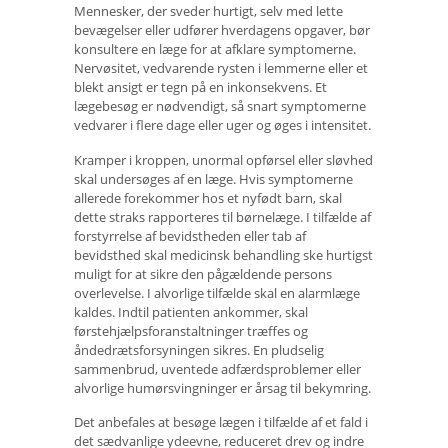
Mennesker, der sveder hurtigt, selv med lette
bevægelser eller udfører hverdagens opgaver, bør
konsultere en læge for at afklare symptomerne.
Nervøsitet, vedvarende rysten i lemmerne eller et
blekt ansigt er tegn på en inkonsekvens. Et
lægebesøg er nødvendigt, så snart symptomerne
vedvarer i flere dage eller uger og øges i intensitet.
Kramper i kroppen, unormal opførsel eller sløvhed
skal undersøges af en læge. Hvis symptomerne
allerede forekommer hos et nyfødt barn, skal
dette straks rapporteres til børnelæge. I tilfælde af
forstyrrelse af bevidstheden eller tab af
bevidsthed skal medicinsk behandling ske hurtigst
muligt for at sikre den pågældende persons
overlevelse. I alvorlige tilfælde skal en alarmlæge
kaldes. Indtil patienten ankommer, skal
førstehjælpsforanstaltninger træffes og
åndedrætsforsyningen sikres. En pludselig
sammenbrud, uventede adfærdsproblemer eller
alvorlige humørsvingninger er årsag til bekymring.
Det anbefales at besøge lægen i tilfælde af et fald i
det sædvanlige ydeevne, reduceret drev og indre