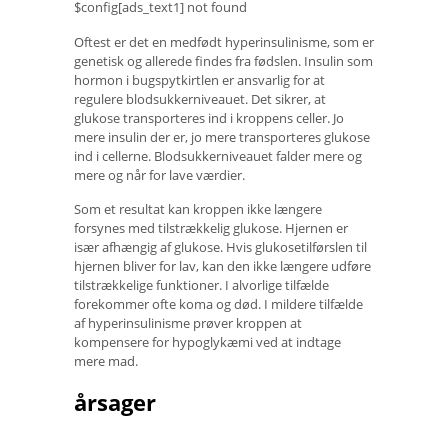
$config[ads_text1] not found
Oftest er det en medfødt hyperinsulinisme, som er
genetisk og allerede findes fra fødslen. Insulin som
hormon i bugspytkirtlen er ansvarlig for at
regulere blodsukkerniveauet. Det sikrer, at
glukose transporteres ind i kroppens celler. Jo
mere insulin der er, jo mere transporteres glukose
ind i cellerne. Blodsukkerniveauet falder mere og
mere og når for lave værdier.
Som et resultat kan kroppen ikke længere
forsynes med tilstrækkelig glukose. Hjernen er
især afhængig af glukose. Hvis glukosetilførslen til
hjernen bliver for lav, kan den ikke længere udføre
tilstrækkelige funktioner. I alvorlige tilfælde
forekommer ofte koma og død. I mildere tilfælde
af hyperinsulinisme prøver kroppen at
kompensere for hypoglykæmi ved at indtage
mere mad.
årsager