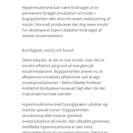
Hyperinsulinisme kan være forårsaget af en
permanent forøget produktion af insulin i
bugspytkirtlen eller af en forsinket nedbrydning af
insulin. Normalt produceres der dog mere insulin.
For eksempel er type II diabetes forårsaget af
nedsat insulinresistens.
$config[ads_text2] not found
Dette betyder, at der er nok insulin, men det er
mindre effektivt på grund af manglen på
insulinreceptorer. Bugspytkirtlen prøver nu at
afbalancere insulinets effektivitet ved at øge
insulinproduktionen. I dette tilfælde forbliver
imidlertid blodsukkerniveauet højt eller når det
maksimale normale værdier.
Hyperinsulinisme med hypoglykæmi udvikler sig
med en speciel tumor i bugspytkirtlen
(insulinoma) eller med en genetisk
overproduktion af insulin. Den såkaldte genetiske
medfødte hyperinsulinisme er den mest
almindelige form for hyperinsulinisme. Dette kan