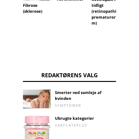
Fibrose
tidligt
(sklerose)
(retinopathia
prematuroru
m)
REDAKTØRENS VALG
Smerter ved samleje af
kvinden
SYMPTOMER
Ubrugte kategorier
VARFCATEPLUS