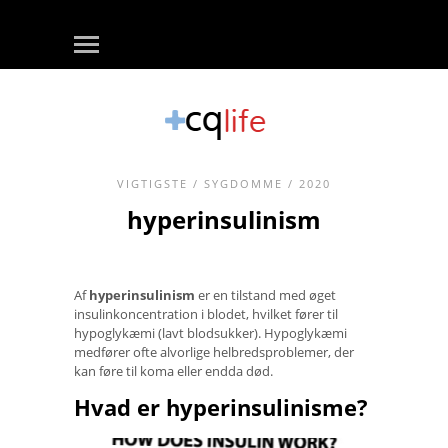
VIGTIGSTE
/
SYGDOMME
/ 2020
hyperinsulinism
Af
hyperinsulinism
er en tilstand med øget
insulinkoncentration i blodet, hvilket fører til
hypoglykæmi (lavt blodsukker). Hypoglykæmi
medfører ofte alvorlige helbredsproblemer, der
kan føre til koma eller endda død.
Hvad er hyperinsulinisme?