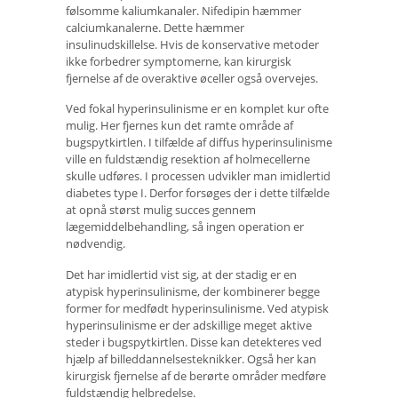
følsomme kaliumkanaler. Nifedipin hæmmer
calciumkanalerne. Dette hæmmer
insulinudskillelse. Hvis de konservative metoder
ikke forbedrer symptomerne, kan kirurgisk
fjernelse af de overaktive øceller også overvejes.
Ved fokal hyperinsulinisme er en komplet kur ofte
mulig. Her fjernes kun det ramte område af
bugspytkirtlen. I tilfælde af diffus hyperinsulinisme
ville en fuldstændig resektion af holmecellerne
skulle udføres. I processen udvikler man imidlertid
diabetes type I. Derfor forsøges der i dette tilfælde
at opnå størst mulig succes gennem
lægemiddelbehandling, så ingen operation er
nødvendig.
Det har imidlertid vist sig, at der stadig er en
atypisk hyperinsulinisme, der kombinerer begge
former for medfødt hyperinsulinisme. Ved atypisk
hyperinsulinisme er der adskillige meget aktive
steder i bugspytkirtlen. Disse kan detekteres ved
hjælp af billeddannelsesteknikker. Også her kan
kirurgisk fjernelse af de berørte områder medføre
fuldstændig helbredelse.