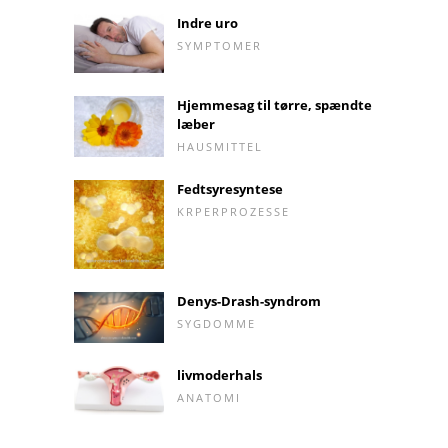
Indre uro
SYMPTOMER
Hjemmesag til tørre, spændte
læber
HAUSMITTEL
Fedtsyresyntese
KRPERPROZESSE
Denys-Drash-syndrom
SYGDOMME
livmoderhals
ANATOMI