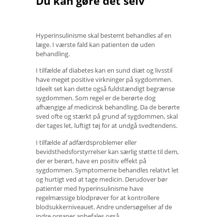
Du kan gøre det selv
Hyperinsulinisme skal bestemt behandles af en
læge. I værste fald kan patienten dø uden
behandling.
I tilfælde af diabetes kan en sund diæt og livsstil
have meget positive virkninger på sygdommen.
Ideelt set kan dette også fuldstændigt begrænse
sygdommen. Som regel er de berørte dog
afhængige af medicinsk behandling. Da de berørte
sved ofte og stærkt på grund af sygdommen, skal
der tages let, luftigt tøj for at undgå svedtendens.
I tilfælde af adfærdsproblemer eller
bevidsthedsforstyrrelser kan særlig støtte til dem,
der er berørt, have en positiv effekt på
sygdommen. Symptomerne behandles relativt let
og hurtigt ved at tage medicin. Derudover bør
patienter med hyperinsulinisme have
regelmæssige blodprøver for at kontrollere
blodsukkerniveauet. Andre undersøgelser af de
indre organer anbefales også.