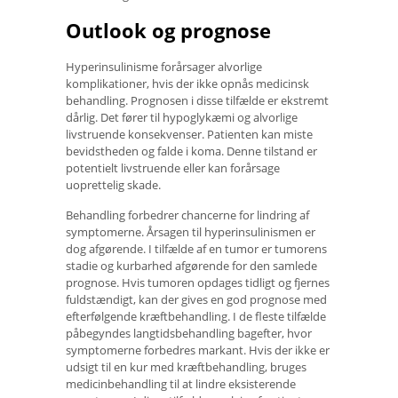
Outlook og prognose
Hyperinsulinisme forårsager alvorlige
komplikationer, hvis der ikke opnås medicinsk
behandling. Prognosen i disse tilfælde er ekstremt
dårlig. Det fører til hypoglykæmi og alvorlige
livstruende konsekvenser. Patienten kan miste
bevidstheden og falde i koma. Denne tilstand er
potentielt livstruende eller kan forårsage
uoprettelig skade.
Behandling forbedrer chancerne for lindring af
symptomerne. Årsagen til hyperinsulinismen er
dog afgørende. I tilfælde af en tumor er tumorens
stadie og kurbarhed afgørende for den samlede
prognose. Hvis tumoren opdages tidligt og fjernes
fuldstændigt, kan der gives en god prognose med
efterfølgende kræftbehandling. I de fleste tilfælde
påbegyndes langtidsbehandling bagefter, hvor
symptomerne forbedres markant. Hvis der ikke er
udsigt til en kur med kræftbehandling, bruges
medicinbehandling til at lindre eksisterende