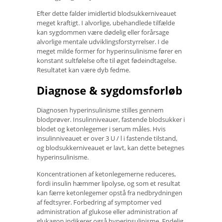
Efter dette falder imidlertid blodsukkerniveauet
meget kraftigt. I alvorlige, ubehandlede tilfælde
kan sygdommen være dødelig eller forårsage
alvorlige mentale udviklingsforstyrrelser. I de
meget milde former for hyperinsulinisme fører en
konstant sultfølelse ofte til øget fødeindtagelse.
Resultatet kan være dyb fedme.
Diagnose & sygdomsforløb
Diagnosen hyperinsulinisme stilles gennem
blodprøver. Insulinniveauer, fastende blodsukker i
blodet og ketonlegemer i serum måles. Hvis
insulinniveauet er over 3 U / l i fastende tilstand,
og blodsukkerniveauet er lavt, kan dette betegnes
hyperinsulinisme.
Koncentrationen af ​​ketonlegemerne reduceres,
fordi insulin hæmmer lipolyse, og som et resultat
kan færre ketonlegemer opstå fra nedbrydningen
af ​​fedtsyrer. Forbedring af symptomer ved
administration af glukose eller administration af
glukagon indikerer også hyperinsulinisme. Endelig