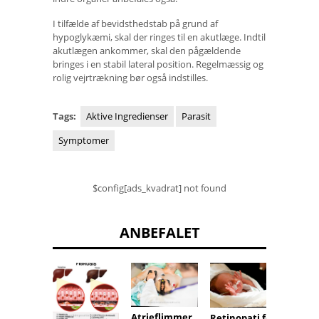
I tilfælde af bevidsthedstab på grund af
hypoglykæmi, skal der ringes til en akutlæge. Indtil
akutlægen ankommer, skal den pågældende
bringes i en stabil lateral position. Regelmæssig og
rolig vejrtrækning bør også indstilles.
Tags:
Aktive Ingredienser
Parasit
Symptomer
$config[ads_kvadrat] not found
ANBEFALET
Atrieflimmer
Retinopati for
Hvepss