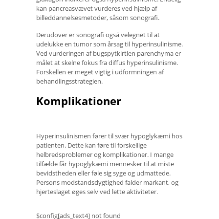
kan pancreasvævet vurderes ved hjælp af
billeddannelsesmetoder, såsom sonografi.
Derudover er sonografi også velegnet til at
udelukke en tumor som årsag til hyperinsulinisme.
Ved vurderingen af ​​bugspytkirtlen parenchyma er
målet at skelne fokus fra diffus hyperinsulinisme.
Forskellen er meget vigtig i udformningen af ​​
behandlingsstrategien.
Komplikationer
Hyperinsulinismen fører til svær hypoglykæmi hos
patienten. Dette kan føre til forskellige
helbredsproblemer og komplikationer. I mange
tilfælde får hypoglykæmi mennesker til at miste
bevidstheden eller føle sig syge og udmattede.
Persons modstandsdygtighed falder markant, og
hjerteslaget øges selv ved lette aktiviteter.
$config[ads_text4] not found