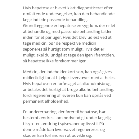
Hvis hepatose er blevet klart diagnosticeret efter
omfattende undersøgelser, kan den behandlende
læge indlede passende behandling.
Grundlæggende er hepatose en sygdom, der er let
at behandle og med passende behandling falder
inden for et par uger. Hvis det blev udløst ved at
tage medicin, bør de respektive medicin
seponeres så hurtigt som muligt. Hvis det er
muligt, skal du undgå at tage den igen i fremtiden,
så hepatose ikke forekommer igen.
Medicin, der indeholder kortison, kan også gives
midlertidigt for at hjælpe levervævet med at heles.
Hvis hepatosen er forårsaget af alkoholmisbrug,
anbefales det hurtigt at bruge alkoholbehandling,
fordi regenerering af leveren kun kan opnås ved
permanent afholdenhed.
En underernæring, der fører til hepatose, bør
bestemt ændres - om nødvendigt under lægelig
tilsyn - en ændring i spisevaner og livsstil. På
denne måde kan levervævet regenereres, og
skaden kan forhindres i at udvikle sig.