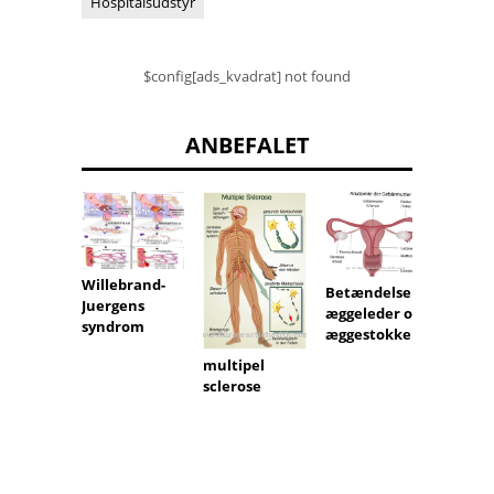
Hospitalsudstyr
$config[ads_kvadrat] not found
ANBEFALET
Vokse
Willebrand-
Betændelse i
syndr
Juergens
æggeleder og
syndrom
æggestokke
multipel
sclerose