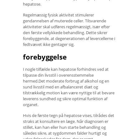
hepatose.
Regelmæssig fysisk aktivitet stimulerer
gendannelsen af ​​muterede celler. Tilsvarende
aktiviteter skal udføres regelmæssigt, især efter
den første vellykkede behandling. Dette sikrer
forebyggende, at degenerationen af ​​levercellerne i
fedtvævet ikke gentager sig.
forebyggelse
I nogle tilfælde kan hepatose forhindres ved at
tilpasse din livsstil i overensstemmelse
hermed.Det moderate forbrug af alkohol og en
sund livsstil med en afbalanceret diæt og
tilstrækkelig motion kan være nyttige til at bevare
leverens sundhed og sikre optimal funktion af
organet.
Hvis de første tegn på hepatose vises, tilrådes det
straks at konsultere en læge. Når diagnosen er
stillet, kan han eller hun starte behandling og
således sikre, at sygdommen falder hurtigt og
uden følgeskader for dem, der er ramt.