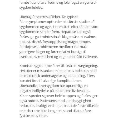
ramte lider ofte af fedme og føler også en generel
sygdomfølelse.
Ubehag forværres af feber. De typiske
febersymptomer optræder i de første stadier af
sygdommen og øges i intensitet, efterhånden som
sygdommen skrider frem. Hepatose kan også
forårsage gastrointestinale klager såsom kvalme,
opkast, diarré, forstoppelse og magekramper.
Fordøjelsesproblemerne medfører normalt
yderligere klager og fører relativt hurtigt til
træthed, svimmelhed og et generelt fald i velvære.
Kroniske sygdomme fører til ekstrem vægtøgning.
Hvis der er mistanke om hepatose, indikeres altid
en medicinsk undersøgelse og behandling. Ellers
kan det føre til alvorlige komplikationer.
Ubehandlet leversygdom har oprindeligt en
negativ indflydelse på patientens livskvalitet.
Kløen spreder sig over hele kroppen og forårsager
også rødme. Patientens modstandsdygtighed
reduceres kraftigt ved hepatose. I de fleste tilfælde
er de berørte ikke længere i stand til at udføre
fysiske aktiviteter.