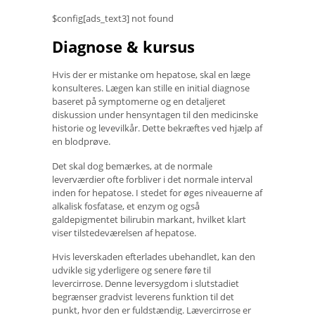
$config[ads_text3] not found
Diagnose & kursus
Hvis der er mistanke om hepatose, skal en læge
konsulteres. Lægen kan stille en initial diagnose
baseret på symptomerne og en detaljeret
diskussion under hensyntagen til den medicinske
historie og levevilkår. Dette bekræftes ved hjælp af
en blodprøve.
Det skal dog bemærkes, at de normale
leverværdier ofte forbliver i det normale interval
inden for hepatose. I stedet for øges niveauerne af
alkalisk fosfatase, et enzym og også
galdepigmentet bilirubin markant, hvilket klart
viser tilstedeværelsen af ​​hepatose.
Hvis leverskaden efterlades ubehandlet, kan den
udvikle sig yderligere og senere føre til
levercirrose. Denne leversygdom i slutstadiet
begrænser gradvist leverens funktion til det
punkt, hvor den er fuldstændig. Lævercirrose er