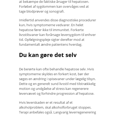
at bekæmpe de faktiske årsager til hepatosen.
Forløbet af sygdommen kan overvåges ved at
tage blodprøver og sonografi.
Imidlertid anvendes disse diagnostiske procedurer
kun, hvis symptomerne vedvarer. En helet
hepatose fører ikke til immunitet. Forkerte
livsstilsvaner kan forårsage leversygdom til enhver
tid. Opfølgningspleje sigter derefter mod at
fundamentalt ændre patientens hverdag.
Du kan gøre det selv
De berørte kan ofte behandle hepatose selv. Hvis
symptomerne skyldes en forkert kost, bør der
søges en ændring i spisevaner under lægelig tilsyn.
Dette og en generelt sund livsstil med tilstrækkelig
motion og undgåelse af stress kan regenerere
levervævet og forhindre progression af hepatose.
Hvis leverskaden er et resultat af et
alkoholproblem, skal alkoholforbruget stoppes.
Terapi anbefales også. Langvarig leverregenerering