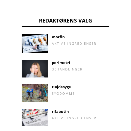
REDAKTØRENS VALG
morfin
AKTIVE INGREDIENSER
perimetri
BEHANDLINGER
Højdesyge
SYGDOMME
rifabutin
AKTIVE INGREDIENSER