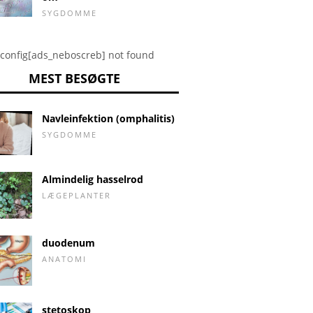
SYGDOMME
config[ads_neboscreb] not found
MEST BESØGTE
Navleinfektion (omphalitis)
SYGDOMME
Almindelig hasselrod
LÆGEPLANTER
duodenum
ANATOMI
stetoskop