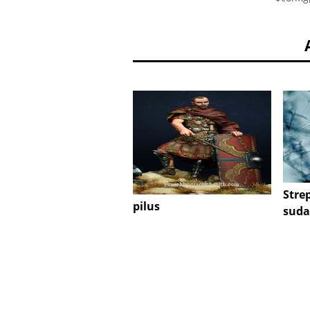
Stre
pilus
suda