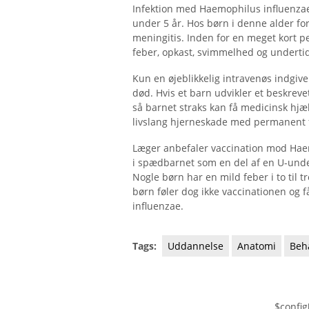
Infektion med Haemophilus influenzae
under 5 år. Hos børn i denne alder f
meningitis. Inden for en meget kort p
feber, opkast, svimmelhed og underti
Kun en øjeblikkelig intravenøs indgive
død. Hvis et barn udvikler et beskrev
så barnet straks kan få medicinsk hjæl
livslang hjerneskade med permanent f
Læger anbefaler vaccination mod Haem
i spædbarnet som en del af en U-under
Nogle børn har en mild feber i to til 
børn føler dog ikke vaccinationen og 
influenzae.
Tags:
Uddannelse
Anatomi
Beh
$config