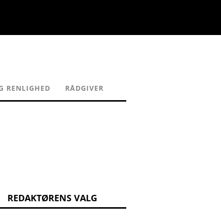
G RENLIGHED
RÅDGIVER
REDAKTØRENS VALG