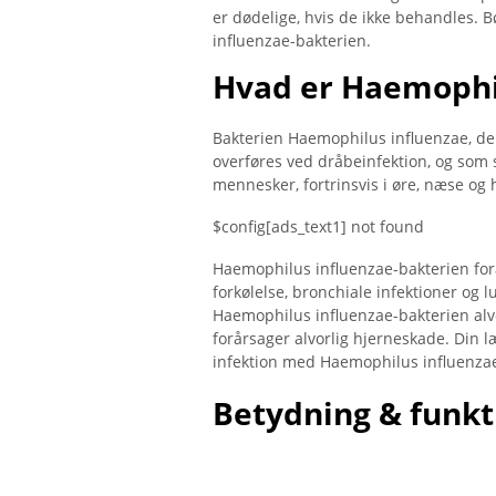
er dødelige, hvis de ikke behandles.
influenzae-bakterien.
Hvad er Haemophi
Bakterien Haemophilus influenzae, der
overføres ved dråbeinfektion, og som
mennesker, fortrinsvis i øre, næse og 
$config[ads_text1] not found
Haemophilus influenzae-bakterien fo
forkølelse, bronchiale infektioner og
Haemophilus influenzae-bakterien alvo
forårsager alvorlig hjerneskade. Din l
infektion med Haemophilus influenzae
Betydning & funkt