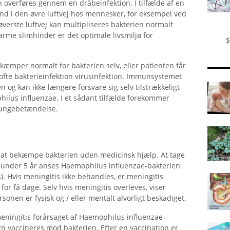
overføres gennem en dråbeinfektion. I tilfælde af en
nd i den øvre luftvej hos mennesker, for eksempel ved
øverste luftvej kan multipliseres bakterien normalt
arme slimhinder er det optimale livsmiljø for
$
æmper normalt for bakterien selv, eller patienten får
r ofte bakterieinfektion virusinfektion. Immunsystemet
n og kan ikke længere forsvare sig selv tilstrækkeligt
lus influenzae. I et sådant tilfælde forekommer
 lungebetændelse.
il at bekæmpe bakterien uden medicinsk hjælp. At tage
n under 5 år anses Haemophilus influenzae-bakterien
s). Hvis meningitis ikke behandles, er meningitis
 for få dage. Selv hvis meningitis overleves, viser
sonen er fysisk og / eller mentalt alvorligt beskadiget.
eningitis forårsaget af Haemophilus influenzae-
rn vaccineres mod bakterien. Efter en vaccination er