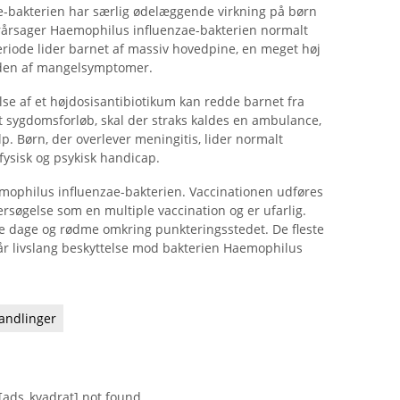
-bakterien har særlig ødelæggende virkning på børn
orårsager Haemophilus influenzae-bakterien normalt
eriode lider barnet af massiv hovedpine, en meget høj
den af ​​mangelsymptomer.
lse af et højdosisantibiotikum kan redde barnet fra
et sygdomsforløb, skal der straks kaldes en ambulance,
p. Børn, der overlever meningitis, lider normalt
ysisk og psykisk handicap.
ophilus influenzae-bakterien. Vaccinationen udføres
søgelse som en multiple vaccination og er ufarlig.
tre dage og rødme omkring punkteringsstedet. De fleste
får livslang beskyttelse mod bakterien Haemophilus
andlinger
[ads_kvadrat] not found