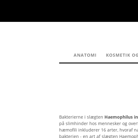
ANATOMI
KOSMETIK O
Bakterierne i slægten
Haemophilus in
på slimhinder hos mennesker og overf
hæmofili inkluderer 16 arter, hvoraf n
bakterien - en art af slægten Haemoph