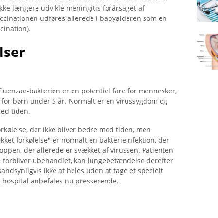
ke længere udvikle meningitis forårsaget af
ccinationen udføres allerede i babyalderen som en
cination).
lser
luenzae-bakterien er en potentiel fare for mennesker,
r for børn under 5 år. Normalt er en virussygdom og
med tiden.
orkølelse, der ikke bliver bedre med tiden, men
ket forkølelse" er normalt en bakterieinfektion, der
kroppen, der allerede er svækket af virussen. Patienten
te forbliver ubehandlet, kan lungebetændelse derefter
ndsynligvis ikke at heles uden at tage et specielt
 et hospital anbefales nu presserende.