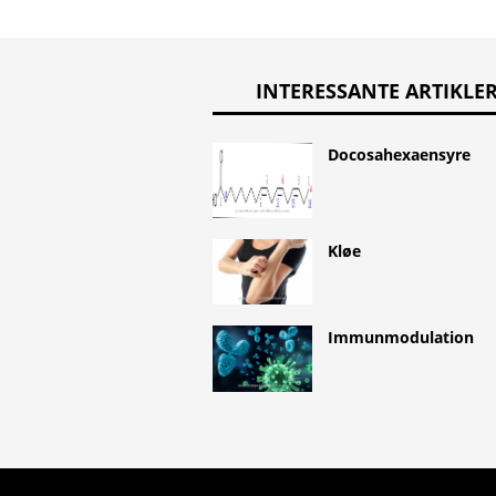
INTERESSANTE ARTIKLE
Docosahexaensyre
Kløe
Immunmodulation