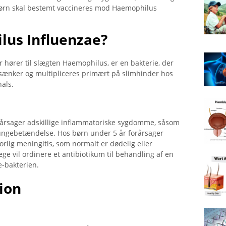
 Børn skal bestemt vaccineres mod Haemophilus
lus Influenzae?
 hører til slægten Haemophilus, er en bakterie, der
 sænker og multipliceres primært på slimhinder hos
hals.
rårsager adskillige inflammatoriske sygdomme, såsom
 lungebetændelse. Hos børn under 5 år forårsager
rlig meningitis, som normalt er dødelig eller
æge vil ordinere et antibiotikum til behandling af en
-bakterien.
ion