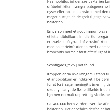
Haemophilus influenzae-bakterien kan 
dråbeinfektion trænger patogenerne i
nyser eller hoste. I området med den 
meget hurtigt, da de godt fugtige og v
bakterien.
En person med et godt immunforsvar k
et let antibiotikum. Imidlertid foregå
er svækket på grund af virusinfektione
mod bakterieinfektionen med Haemophi
bronchitis normalt først efterfulgt af
$config[ads_text2] not found
Kroppen er da ikke længere i stand t
et antibiotikum er indikeret. Hos bør
for at forårsage meningitis (meningiti
dødelig i langt de fleste tilfælde inden
hjernen normalt uoprettelig skade, per
Ca. 400.000 børn verden over dør af m
bakterien. Det anbefales derfor, at bø