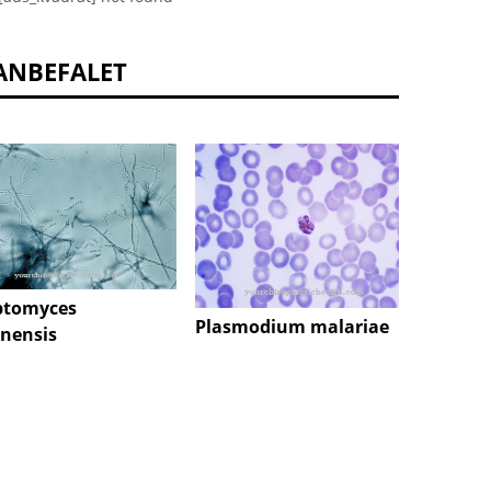
ANBEFALET
ptomyces
Plasmodium malariae
Herpes
nensis