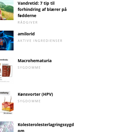
Vandretid: 7 tip til
forhindring af blærer på
fødderne
RÅDGIVER
amilorid
AKTIVE INGREDIENSER
Macrohematuria
SYGDOMME
Kønsvorter (HPV)
SYGDOMME
Kolesterolesterlagringssygd
om