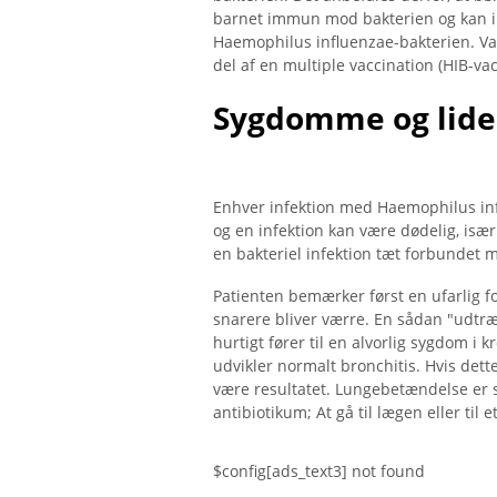
barnet immun mod bakterien og kan ik
Haemophilus influenzae-bakterien. Va
del af en multiple vaccination (HIB-vac
Sygdomme og lide
Enhver infektion med Haemophilus inf
og en infektion kan være dødelig, isæ
en bakteriel infektion tæt forbundet 
Patienten bemærker først en ufarlig f
snarere bliver værre. En sådan "udtræk
hurtigt fører til en alvorlig sygdom i 
udvikler normalt bronchitis. Hvis det
være resultatet. Lungebetændelse er sa
antibiotikum; At gå til lægen eller til
$config[ads_text3] not found