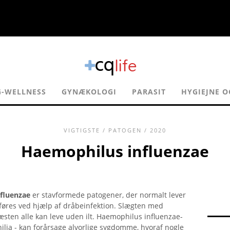
G-WELLNESS
GYNÆKOLOGI
PARASIT
HYGIEJNE O
VIGTIGSTE
/
PATOGEN
/ 2020
Haemophilus influenzae
fluenzae
er stavformede patogener, der normalt lever
øres ved hjælp af dråbeinfektion. Slægten med
æsten alle kan leve uden ilt. Haemophilus influenzae-
ilia - kan forårsage alvorlige sygdomme, hvoraf nogle