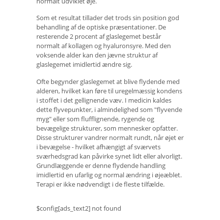
normalt udviklet øje.
Som et resultat tillader det trods sin position god
behandling af de optiske præsentationer. De
resterende 2 procent af glaslegemet består
normalt af kollagen og hyaluronsyre. Med den
voksende alder kan den jævne struktur af
glaslegemet imidlertid ændre sig.
Ofte begynder glaslegemet at blive flydende med
alderen, hvilket kan føre til uregelmæssig kondens
i stoffet i det gellignende væv. I medicin kaldes
dette flyvepunkter, i almindelighed som "flyvende
myg" eller som flufflignende, rygende og
bevægelige strukturer, som mennesker opfatter.
Disse strukturer vandrer normalt rundt, når øjet er
i bevægelse - hvilket afhængigt af sværvets
sværhedsgrad kan påvirke synet lidt eller alvorligt.
Grundlæggende er denne flydende handling
imidlertid en ufarlig og normal ændring i øjeæblet.
Terapi er ikke nødvendigt i de fleste tilfælde.
$config[ads_text2] not found