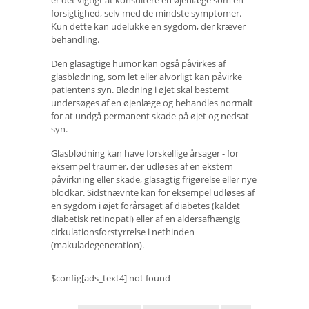
er det vigtigt at konsultere en øjenlæge som en
forsigtighed, selv med de mindste symptomer.
Kun dette kan udelukke en sygdom, der kræver
behandling.
Den glasagtige humor kan også påvirkes af
glasblødning, som let eller alvorligt kan påvirke
patientens syn. Blødning i øjet skal bestemt
undersøges af en øjenlæge og behandles normalt
for at undgå permanent skade på øjet og nedsat
syn.
Glasblødning kan have forskellige årsager - for
eksempel traumer, der udløses af en ekstern
påvirkning eller skade, glasagtig frigørelse eller nye
blodkar. Sidstnævnte kan for eksempel udløses af
en sygdom i øjet forårsaget af diabetes (kaldet
diabetisk retinopati) eller af en aldersafhængig
cirkulationsforstyrrelse i nethinden
(makuladegeneration).
$config[ads_text4] not found