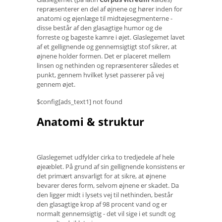
repræsenterer en del af øjnene og hører inden for
anatomi og øjenlæge til midtøjesegmenterne -
disse består af den glasagtige humor og de
forreste og bageste kamre i øjet. Glaslegemet lavet
af et gellignende og gennemsigtigt stof sikrer, at
øjnene holder formen. Det er placeret mellem
linsen og nethinden og repræsenterer således et
punkt, gennem hvilket lyset passerer på vej
gennem øjet.
$config[ads_text1] not found
Anatomi & struktur
Glaslegemet udfylder cirka to tredjedele af hele
øjeæblet. På grund af sin gellignende konsistens er
det primært ansvarligt for at sikre, at øjnene
bevarer deres form, selvom øjnene er skadet. Da
den ligger midt i lysets vej til nethinden, består
den glasagtige krop af 98 procent vand og er
normalt gennemsigtig - det vil sige i et sundt og