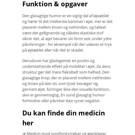
Funktion & opgaver
Den glasagtige humor er en vigtig del af øjeæblet
og hører til det midterste kammer i øjet. Her er det
placeret mellem linsen og nethinden, og takket
være det gellignende og således elastiske stof
sikrer det, at øjet bevarer sin form selv under ydre
påvirkninger - for eksempel når der udøves et tryk
på øjeæblet eller når det er skadet.
Derudover har glaslegemet en positiv og
understøttende effekt på mobilitet i øjet, da dens
struktur gør det mere fleksibelt som helhed. Den
glasagtige krop, der er placeret mellem nethinden
og linsen på den sti, som lyset bevæger sig
gennem øjet, forringer ikke den visuelle funktion,
den er gennemsigtig. En sund glasagtig humor
forhindrer eller påvirker ikke synet negativt.
Du kan finde din medicin
her
➔ Medicin mod synsforstyrrelser og øjenklager