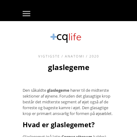
VIGTIGSTE
/
ANATOMI
/ 2020
glaslegeme
Den såkaldte
glaslegeme
hører til de midterste
sektioner af øjnene. Foruden det glasagtige krop
består det midterste segment af øjet også af de
forreste og bageste kamre i øjet. Den glasagtige
krop er primært ansvarlig for formen på øjeæblet.
Hvad er glaslegemet?
Glaslegemet (på latin
Corpus vitreum
kaldes)