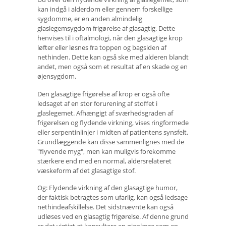
kan indgå i alderdom eller gennem forskellige
sygdomme, er en anden almindelig
glaslegemsygdom frigørelse af glasagtig. Dette
henvises til i oftalmologi, når den glasagtige krop
løfter eller løsnes fra toppen og bagsiden af ​​
nethinden. Dette kan også ske med alderen blandt
andet, men også som et resultat af en skade og en
øjensygdom.
Den glasagtige frigørelse af krop er også ofte
ledsaget af en stor forurening af stoffet i
glaslegemet. Afhængigt af sværhedsgraden af ​​
frigørelsen og flydende virkning, vises ringformede
eller serpentinlinjer i midten af ​​patientens synsfelt.
Grundlæggende kan disse sammenlignes med de
"flyvende myg", men kan muligvis forekomme
stærkere end med en normal, aldersrelateret
væskeform af det glasagtige stof.
Og: Flydende virkning af den glasagtige humor,
der faktisk betragtes som ufarlig, kan også ledsage
nethindeafskillelse. Det sidstnævnte kan også
udløses ved en glasagtig frigørelse. Af denne grund