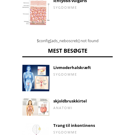
Ichtyosis vulgaris
SYGDOMME
$config[ads_neboscreb] not found
MEST BESØGTE
Livmoderhalskræft
SYGDOMME
skjoldbruskkirtel
ANATOMI
Trang til inkontinens
SYGDOMME