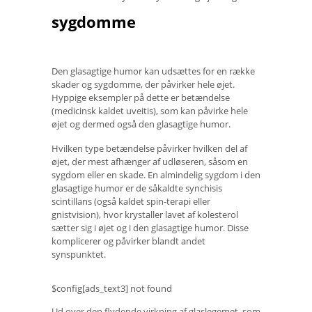
sygdomme
Den glasagtige humor kan udsættes for en række
skader og sygdomme, der påvirker hele øjet.
Hyppige eksempler på dette er betændelse
(medicinsk kaldet uveitis), som kan påvirke hele
øjet og dermed også den glasagtige humor.
Hvilken type betændelse påvirker hvilken del af
øjet, der mest afhænger af udløseren, såsom en
sygdom eller en skade. En almindelig sygdom i den
glasagtige humor er de såkaldte synchisis
scintillans (også kaldet spin-terapi eller
gnistvision), hvor krystaller lavet af kolesterol
sætter sig i øjet og i den glasagtige humor. Disse
komplicerer og påvirker blandt andet
synspunktet.
$config[ads_text3] not found
Ud over den flydende virkning af glaslegemet, som