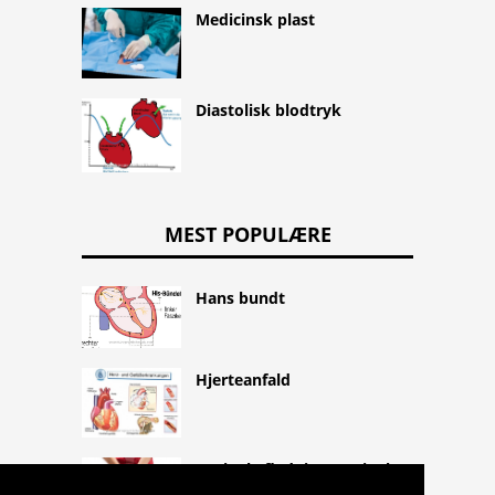
Medicinsk plast
Diastolisk blodtryk
MEST POPULÆRE
Hans bundt
Hjerteanfald
Vaginal afladning, vaginal
afladning og vaginal