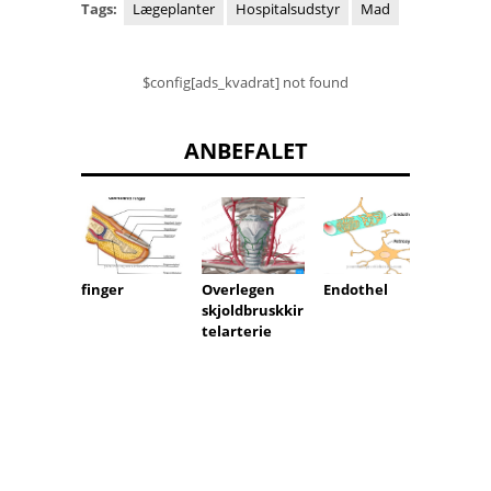
Tags:
Lægeplanter
Hospitalsudstyr
Mad
$config[ads_kvadrat] not found
ANBEFALET
Overlegen
Endothel
Tunica
finger
skjoldbruskkir
telarterie