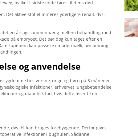
levæg, hvilket i sidste ende fører til dens død.
. Det aktive stof elimineres yderligere renalt, dvs.
fundet en årsagssammenhæng mellem behandling med
skade på embryoet. Det bør dog kun tages efter en
. Da ertapenem kan passere i modermælk, bør amning
handlingen.
else og anvendelse
tionssygdomme hos voksne, unge og børn på 3 måneder
e gynækologiske infektioner, erhvervet lungebetændelse
ktioner og diabetisk fod, hvis dette fører til en
de, dvs. H. kan bruges forebyggende. Derfor gives
ostoperative infektioner i bughulen. Sådanne