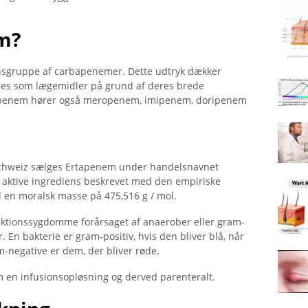
m?
ansgruppe af carbapenemer. Dette udtryk dækker
reres som lægemidler på grund af deres brede
rtapenem hører også meropenem, imipenem, doripenem
Schweiz sælges Ertapenem under handelsnavnet
n aktive ingrediens beskrevet med den empiriske
l en moralsk masse på 475,516 g / mol.
fektionssygdomme forårsaget af anaerober eller gram-
. En bakterie er gram-positiv, hvis den bliver blå, når
m-negative er dem, der bliver røde.
 en infusionsopløsning og derved parenteralt.