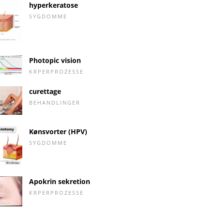
hyperkeratose
SYGDOMME
Photopic vision
KRPERPROZESSE
curettage
BEHANDLINGER
Kønsvorter (HPV)
SYGDOMME
Apokrin sekretion
KRPERPROZESSE