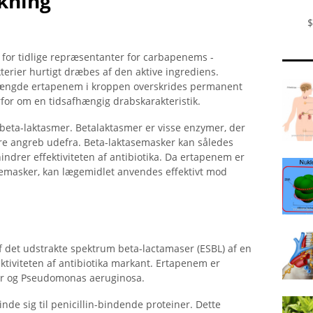
kning
$
k for tidlige repræsentanter for carbapenems -
kterier hurtigt dræbes af den aktive ingrediens.
 mængde ertapenem i kroppen overskrides permanent
rfor om en tidsafhængig drabskarakteristik.
e beta-laktasmer. Betalaktasmer er visse enzymer, der
dre angreb udefra. Beta-laktasemasker kan således
drer effektiviteten af ​​antibiotika. Da ertapenem er
asemasker, kan lægemidlet anvendes effektivt mod
 det udstrakte spektrum beta-lactamaser (ESBL) af en
tiviteten af ​​antibiotika markant. Ertapenem er
ker og Pseudomonas aeruginosa.
de sig til penicillin-bindende proteiner. Dette