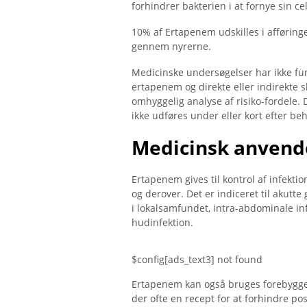
forhindrer bakterien i at fornye sin cel
10% af Ertapenem udskilles i afføringen
gennem nyrerne.
Medicinske undersøgelser har ikke 
ertapenem og direkte eller indirekte 
omhyggelig analyse af risiko-fordele
ikke udføres under eller kort efter be
Medicinsk anvend
Ertapenem gives til kontrol af infek
og derover. Det er indiceret til akutt
i lokalsamfundet, intra-abdominale infe
hudinfektion.
$config[ads_text3] not found
Ertapenem kan også bruges forebyggen
der ofte en recept for at forhindre p