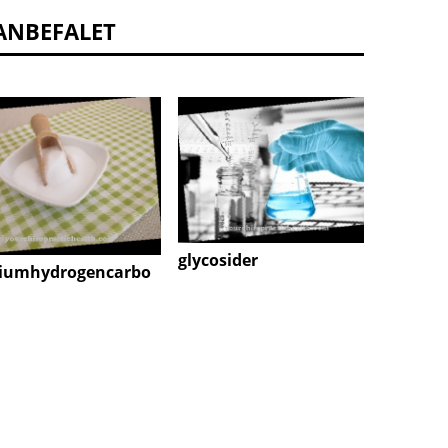
ANBEFALET
Imipr
glycosider
iumhydrogencarbo