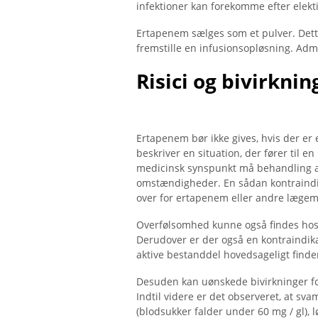
infektioner kan forekomme efter elektiv
Ertapenem sælges som et pulver. Dette
fremstille en infusionsopløsning. Admi
Risici og bivirknin
Ertapenem bør ikke gives, hvis der er 
beskriver en situation, der fører til e
medicinsk synspunkt må behandling ab
omstændigheder. En sådan kontraindika
over for ertapenem eller andre læge
Overfølsomhed kunne også findes hos
Derudover er der også en kontraindika
aktive bestanddel hovedsageligt finder
Desuden kan uønskede bivirkninger f
Indtil videre er det observeret, at sv
(blodsukker falder under 60 mg / gl), 