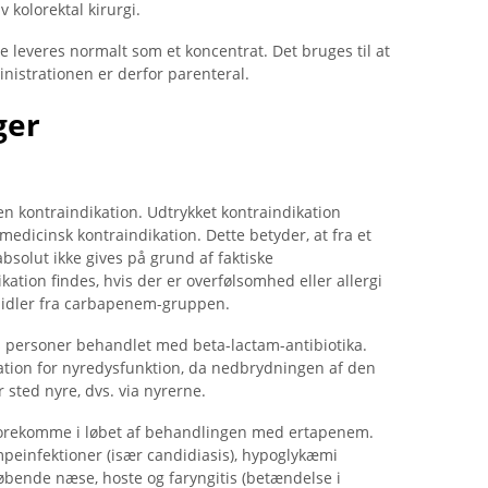
 kolorektal kirurgi.
 leveres normalt som et koncentrat. Det bruges til at
nistrationen er derfor parenteral.
ger
en kontraindikation. Udtrykket kontraindikation
n medicinsk kontraindikation. Dette betyder, at fra et
solut ikke gives på grund af faktiske
tion findes, hvis der er overfølsomhed eller allergi
midler fra carbapenem-gruppen.
 personer behandlet med beta-lactam-antibiotika.
tion for nyredysfunktion, da nedbrydningen af ​​den
 sted nyre, dvs. via nyrerne.
orekomme i løbet af behandlingen med ertapenem.
ampeinfektioner (især candidiasis), hypoglykæmi
løbende næse, hoste og faryngitis (betændelse i