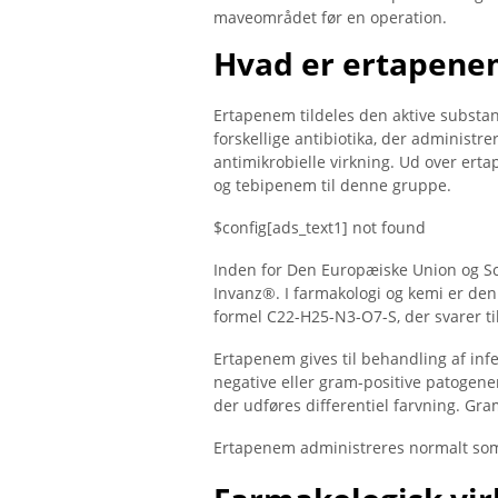
maveområdet før en operation.
Hvad er ertapene
Ertapenem tildeles den aktive subst
forskellige antibiotika, der administ
antimikrobielle virkning. Ud over e
og tebipenem til denne gruppe.
$config[ads_text1] not found
Inden for Den Europæiske Union og 
Invanz®. I farmakologi og kemi er de
formel C22-H25-N3-O7-S, der svarer ti
Ertapenem gives til behandling af in
negative eller gram-positive patogener
der udføres differentiel farvning. Gra
Ertapenem administreres normalt som