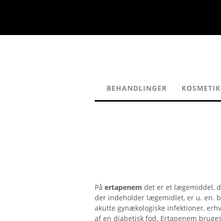
BEHANDLINGER
KOSMETIK
På
ertapenem
det er et lægemiddel, d
der indeholder lægemidlet, er u. en. b
akutte gynækologiske infektioner, erh
af en diabetisk fod. Ertapenem bruges 