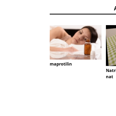
maprotilin
Natr
nat