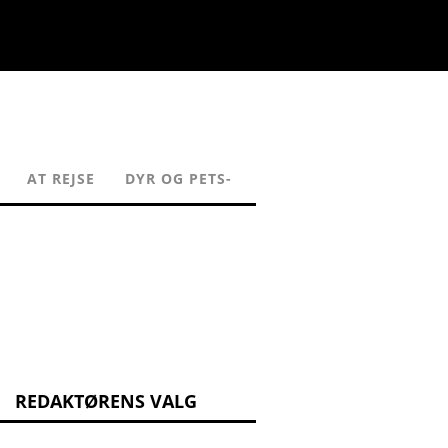
AT REJSE
DYR OG PETS-
REDAKTØRENS VALG