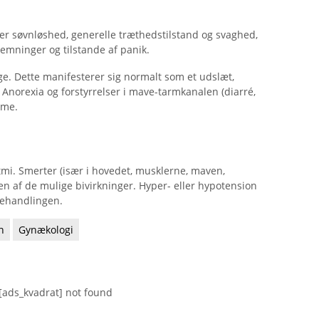
er søvnløshed, generelle træthedstilstand og svaghed,
emninger og tilstande af panik.
ge. Dette manifesterer sig normalt som et udslæt,
e. Anorexia og forstyrrelser i mave-tarmkanalen (diarré,
mme.
ytmi. Smerter (især i hovedet, musklerne, maven,
n af ​​de mulige bivirkninger. Hyper- eller hypotension
behandlingen.
n
Gynækologi
[ads_kvadrat] not found