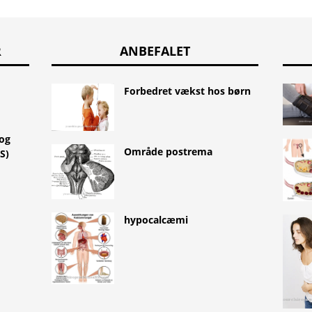
R
ANBEFALET
Forbedret vækst hos børn
 og
Område postrema
S)
hypocalcæmi