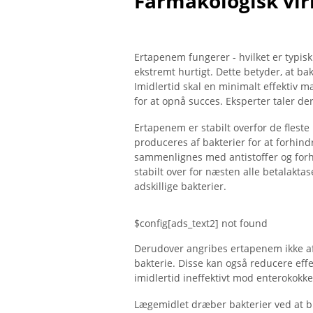
Farmakologisk vir
Ertapenem fungerer - hvilket er typis
ekstremt hurtigt. Dette betyder, at ba
Imidlertid skal en minimalt effektiv
for at opnå succes. Eksperter taler de
Ertapenem er stabilt overfor de flest
produceres af bakterier for at forhin
sammenlignes med antistoffer og forhin
stabilt over for næsten alle betalakt
adskillige bakterier.
$config[ads_text2] not found
Derudover angribes ertapenem ikke af
bakterie. Disse kan også reducere effek
imidlertid ineffektivt mod enterokok
Lægemidlet dræber bakterier ved at bin