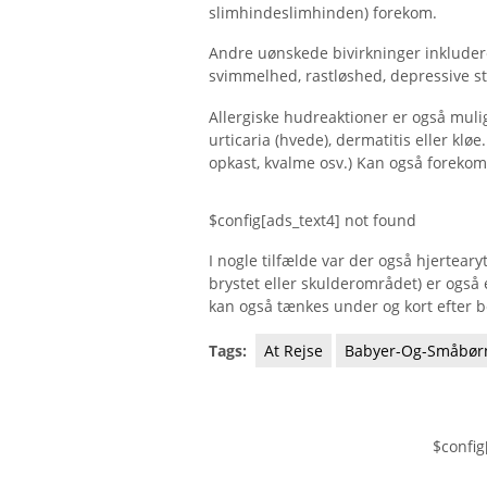
slimhindeslimhinden) forekom.
Andre uønskede bivirkninger inkluder
svimmelhed, rastløshed, depressive st
Allergiske hudreaktioner er også muli
urticaria (hvede), dermatitis eller klø
opkast, kvalme osv.) Kan også foreko
$config[ads_text4] not found
I nogle tilfælde var der også hjertear
brystet eller skulderområdet) er også e
kan også tænkes under og kort efter 
Tags:
At Rejse
Babyer-Og-Småbør
$config