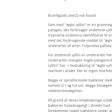
$config[ads_text2] not found
Som med "ægte syfilis" er en gramnega
patogen, der forårsager endemisk syfil
trepnoma endemica identificeret til en
med det forårsagende middel til "ægte
underarter af arten Trepnoma pallid
For endemisk syfilis er underarten m
Underarten mangler nogle patogenicit
syfilis" har. I modsætning til ”ægte syf
overleve i arvæv. Der er ingen morfol
Begge er spiralformede bakterier me
mellem 0,1 og 0,4 um. Begge bevægel
rotationsbevægelser.
På grund af deres miljømæssige ustabi
bakterier hovedsageligt i direkte hud- 
forekommer noget sjældnere under amn