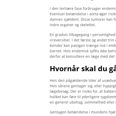
I den tertiære fase forårsager endemis
Eventuel betændelse i aorta øger risi
dannes sjældent. Disse tumorer kan 
indre organer og skelettet.
En gradvis tilbagegang i personlighed e
irreversibel. I det første og andet t
kvinder kan patogen trænge ind i embry
barnet. Hvis endemisk syfilis ikke beha
derfor at konsultere en læge med det 
Hvornår skal du gå
Hvis den pågældende lider af usædvanl
Hvis sårene gentager sig, eller hyppig
lægebesøg. Der er risiko for, at bakt
hvilket kan føre til yderligere sygdom
en generel ubehag, svimmelhed eller e
Gentagen betændelse i mundens hjørn