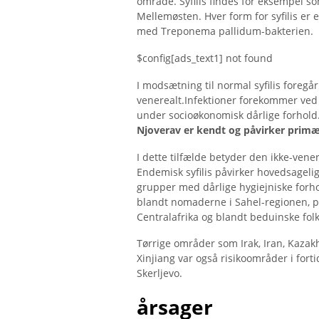
område. Syfilis findes for eksempel so
Mellemøsten. Hver form for syfilis er 
med Treponema pallidum-bakterien.
$config[ads_text1] not found
I modsætning til normal syfilis foregår 
venerealt.Infektioner forekommer ved 
under socioøkonomisk dårlige forhold.
Njoverav er kendt og påvirker primær
I dette tilfælde betyder den ikke-vene
Endemisk syfilis påvirker hovedsageli
grupper med dårlige hygiejniske forho
blandt nomaderne i Sahel-regionen,
Centralafrika og blandt beduinske folk
Tørrige områder som Irak, Iran, Kazak
Xinjiang var også risikoområder i fort
Skerljevo.
årsager