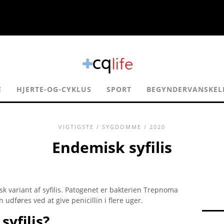
E
HJERTE-OG-CYKLUS
SPORT
BEGYNDERVANSKEL
VIGTIGSTE
/
SYGDOMME
/ 2020
Endemisk syfilis
sk variant af syfilis. Patogenet er bakterien Trepnoma
dføres ved at give penicillin i flere uger.
yfilis?