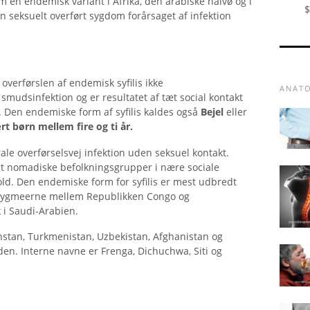
m en endemisk variant i Afrika, den arabiske halvø og i
$
en seksuelt overført sygdom forårsaget af infektion
overførslen af ​​endemisk syfilis ikke
ANAT
smudsinfektion og er resultatet af tæt social kontakt
 Den endemiske form af syfilis kaldes også
Bejel
eller
t børn mellem fire og ti år.
rale overførselsvej infektion uden seksuel kontakt.
gt nomadiske befolkningsgrupper i nære sociale
ld. Den endemiske form for syfilis er mest udbredt
 pygmeerne mellem Republikken Congo og
 i Saudi-Arabien.
hstan, Turkmenistan, Uzbekistan, Afghanistan og
iden. Interne navne er Frenga, Dichuchwa, Siti og