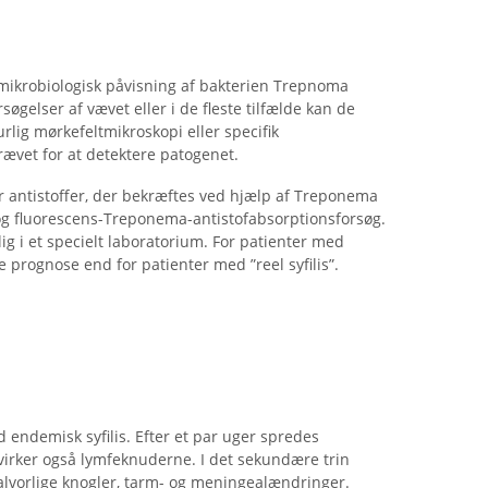
r mikrobiologisk påvisning af bakterien Trepnoma
gelser af vævet eller i de fleste tilfælde kan de
urlig mørkefeltmikroskopi eller specifik
ævet for at detektere patogenet.
r antistoffer, der bekræftes ved hjælp af Treponema
g fluorescens-Treponema-antistofabsorptionsforsøg.
lig i et specielt laboratorium. For patienter med
 prognose end for patienter med ”reel syfilis”.
 endemisk syfilis. Efter et par uger spredes
irker også lymfeknuderne. I det sekundære trin
alvorlige knogler, tarm- og meningealændringer.