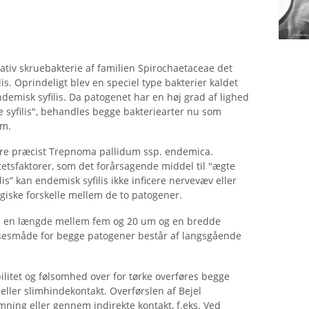
tiv skruebakterie af familien Spirochaetaceae det
is. Oprindeligt blev en speciel type bakterier kaldet
demisk syfilis. Da patogenet har en høj grad af lighed
 syfilis", behandles begge bakteriearter nu som
um.
ere præcist Trepnoma pallidum ssp. endemica.
etsfaktorer, som det forårsagende middel til "ægte
ilis” kan endemisk syfilis ikke inficere nervevæv eller
ogiske forskelle mellem de to patogener.
d en længde mellem fem og 20 um og en bredde
sesmåde for begge patogener består af langsgående
litet og følsomhed over for tørke overføres begge
eller slimhindekontakt. Overførslen af ​​Bejel
ing eller gennem indirekte kontakt, f.eks. Ved