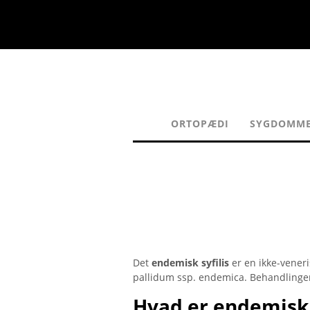
ORTOPÆDI
SYGDOMM
Det
endemisk syfilis
er en ikke-veneri
pallidum ssp. endemica. Behandlingen u
Hvad er endemisk s