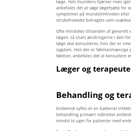
læge. Hvis mundens hjørner rives igen
anbefales det at søge lægehjælp for o
symptomer på mundslimhinden eller ænd
strubehovedet betragtes som usædvan
Ofte mindskes tilstanden af ​​generelt
lægen, så snart ændringerne i den fo
læge skal konsulteres, hvis der er smer
sygdom. Hvis der er følelsesmæssige 
følelser, anbefales det at konsultere 
Læger og terapeuter
Behandling og ter
Endemisk syfilis er en bakteriel infek
behandling primært målrettet antibio
mindst to uger for patienter med endem