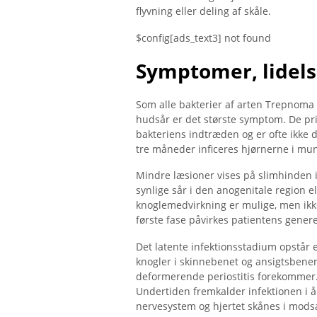
flyvning eller deling af skåle.
$config[ads_text3] not found
Symptomer, lidels
Som alle bakterier af arten Trepnoma er
hudsår er det største symptom. De p
bakteriens indtræden og er ofte ikke d
tre måneder inficeres hjørnerne i mu
Mindre læsioner vises på slimhinden i
synlige sår i den anogenitale region 
knoglemedvirkning er mulige, men ikke 
første fase påvirkes patientens generel
Det latente infektionsstadium opstår e
knogler i skinnebenet og ansigtsbenen
deformerende periostitis forekommer. 
Undertiden fremkalder infektionen i år
nervesystem og hjertet skånes i modsæt