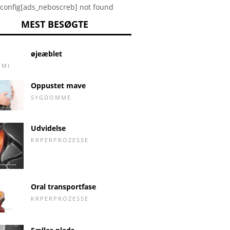
config[ads_neboscreb] not found
MEST BESØGTE
øjeæblet
OMI
Oppustet mave
SYGDOMME
Udvidelse
KRPERPROZESSE
Oral transportfase
KRPERPROZESSE