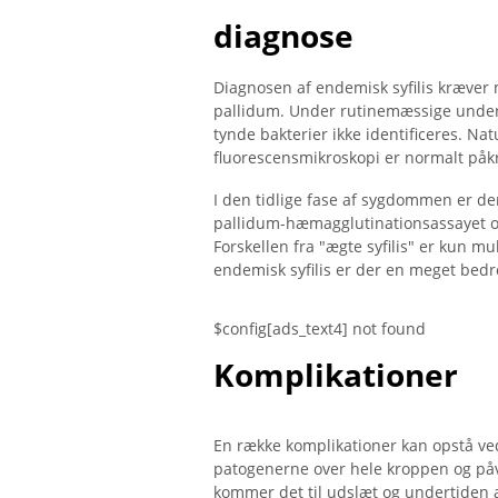
diagnose
Diagnosen af ​​endemisk syfilis kræve
pallidum. Under rutinemæssige undersø
tynde bakterier ikke identificeres. Nat
fluorescensmikroskopi er normalt påkr
I den tidlige fase af sygdommen er de
pallidum-hæmagglutinationsassayet o
Forskellen fra "ægte syfilis" er kun mu
endemisk syfilis er der en meget bedre
$config[ads_text4] not found
Komplikationer
En række komplikationer kan opstå ved
patogenerne over hele kroppen og påv
kommer det til udslæt og undertiden 