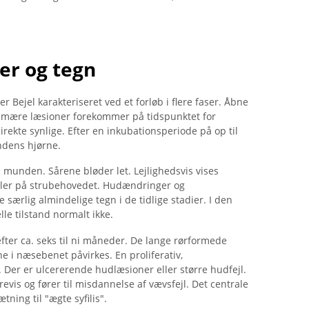
er og tegn
 Bejel karakteriseret ved et forløb i flere faser. Åbne
rimære læsioner forekommer på tidspunktet for
irekte synlige. Efter en inkubationsperiode på op til
ndens hjørne.
 munden. Sårene bløder let. Lejlighedsvis vises
eller på strubehovedet. Hudændringer og
særlig almindelige tegn i de tidlige stadier. I den
le tilstand normalt ikke.
fter ca. seks til ni måneder. De lange rørformede
e i næsebenet påvirkes. En proliferativ,
Der er ulcererende hudlæsioner eller større hudfejl.
evis og fører til misdannelse af vævsfejl. Det centrale
ning til "ægte syfilis".