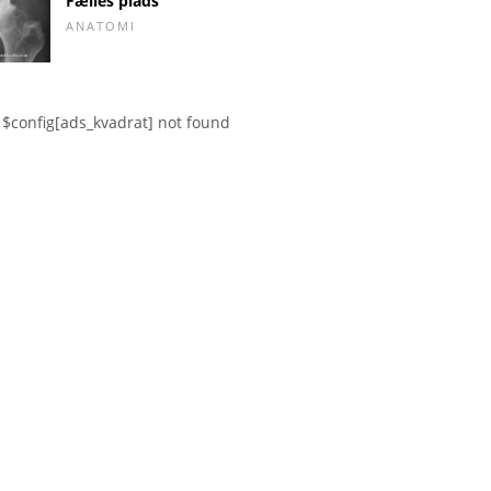
Fælles plads
ANATOMI
$config[ads_kvadrat] not found