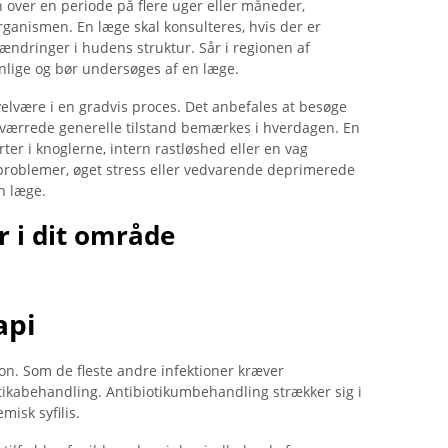
 over en periode på flere uger eller måneder,
rganismen. En læge skal konsulteres, hvis der er
ringer i hudens struktur. Sår i regionen af ​​
lige og bør undersøges af en læge.
 velvære i en gradvis proces. Det anbefales at besøge
rværrede generelle tilstand bemærkes i hverdagen. En
ter i knoglerne, intern rastløshed eller en vag
problemer, øget stress eller vedvarende deprimerede
en læge.
 i dit område
api
tion. Som de fleste andre infektioner kræver
tikabehandling. Antibiotikumbehandling strækker sig i
isk syfilis.