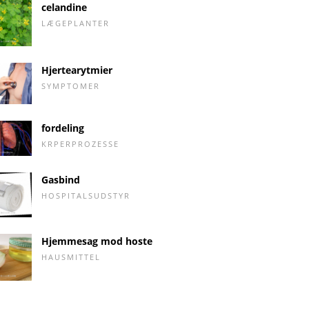
celandine
LÆGEPLANTER
Hjertearytmier
SYMPTOMER
fordeling
KRPERPROZESSE
Gasbind
HOSPITALSUDSTYR
Hjemmesag mod hoste
HAUSMITTEL