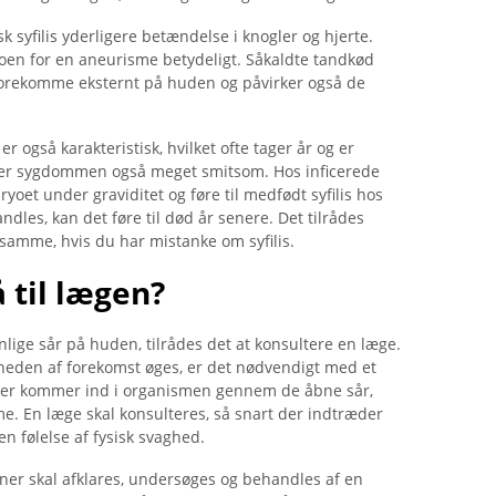
k syfilis yderligere betændelse i knogler og hjerte.
koen for en aneurisme betydeligt. Såkaldte tandkød
forekomme eksternt på huden og påvirker også de
r også karakteristisk, hvilket ofte tager år og er
rin er sygdommen også meget smitsom. Hos inficerede
oet under graviditet og føre til medfødt syfilis hos
ndles, kan det føre til død år senere. Det tilrådes
samme, hvis du har mistanke om syfilis.
 til lægen?
ige sår på huden, tilrådes det at konsultere en læge.
heden af ​​forekomst øges, er det nødvendigt med et
erier kommer ind i organismen gennem de åbne sår,
me. En læge skal konsulteres, så snart der indtræder
n følelse af fysisk svaghed.
er skal afklares, undersøges og behandles af en