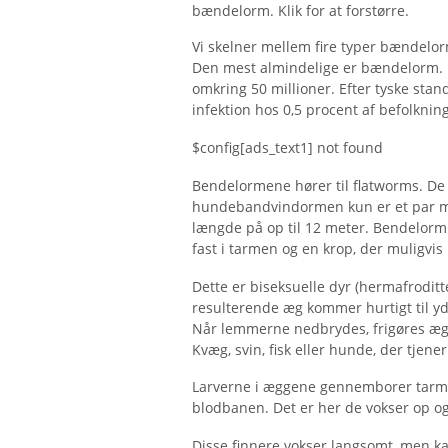
bændelorm. Klik for at forstørre.
Vi skelner mellem fire typer bændelo
Den mest almindelige er bændelorm. 
omkring 50 millioner. Efter tyske stan
infektion hos 0,5 procent af befolkni
$config[ads_text1] not found
Bendelormene hører til flatworms. De 
hundebandvindormen kun er et par mil
længde på op til 12 meter. Bendelorm
fast i tarmen og en krop, der muligvis 
Dette er biseksuelle dyr (hermafroditt
resulterende æg kommer hurtigt til 
Når lemmerne nedbrydes, frigøres ægg
Kvæg, svin, fisk eller hunde, der tjen
Larverne i æggene gennemborer tarmv
blodbanen. Det er her de vokser op og
Disse finnere vokser langsomt, men kan