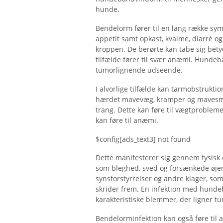
hunde.
Bendelorm fører til en lang række sy
appetit samt opkast, kvalme, diarré og 
kroppen. De berørte kan tabe sig betyd
tilfælde fører til svær anæmi. Hund
tumorlignende udseende.
I alvorlige tilfælde kan tarmobstrukti
hærdet mavevæg, kramper og mavesmer
trang. Dette kan føre til vægtproblem
kan føre til anæmi.
$config[ads_text3] not found
Dette manifesterer sig gennem fysisk
som bleghed, sved og forsænkede øje
synsforstyrrelser og andre klager, s
skrider frem. En infektion med hund
karakteristiske blemmer, der ligner tu
Bendelorminfektion kan også føre til 