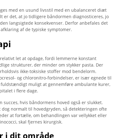
øges med en usund livsstil med en ubalanceret diæt
t er det, at jo tidligere båndormen diagnosticeres, jo
uden langsigtede konsekvenser. Derfor anbefales det
afklaring af de typiske symptomer.
api
relativt let at opdage, fordi lemmerne konstant
vidlige strukturer, der minder om stykker pasta. Der
forholdsvis ikke-toksiske stoffer mod bendelorm.
cresol- og chloronitro-forbindelser, er især egnede til
 fuldstændigt muligt at gennemføre ambulante kurer,
italet i flere dage.
n succes, hvis båndormens hoved også er slukket.
og normalt til hovedgryden, så detekteringen ofte
eder at fortælle, om behandlingen var vellykket eller
ococci, skal fjernes kirurgisk.
 i dit område