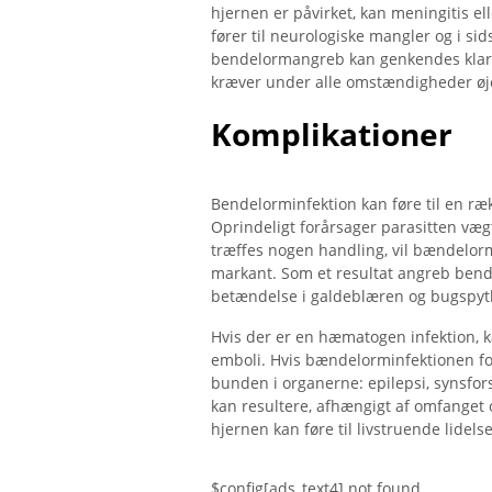
hjernen er påvirket, kan meningitis ell
fører til neurologiske mangler og i s
bendelormangreb kan genkendes klart
kræver under alle omstændigheder øjeb
Komplikationer
Bendelorminfektion kan føre til en ræ
Oprindeligt forårsager parasitten vægt
træffes nogen handling, vil bændelorm
markant. Som et resultat angreb bend
betændelse i galdeblæren og bugspytk
Hvis der er en hæmatogen infektion, k
emboli. Hvis bændelorminfektionen fort
bunden i organerne: epilepsi, synsfo
kan resultere, afhængigt af omfanget o
hjernen kan føre til livstruende lide
$config[ads_text4] not found