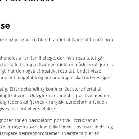
ose
e og prognosen blandt andet af typen af ​​bendelorm
ndles af en familielæge, der, hvis resultatet går
 for to til tre uger. Svinebendelorm måske skal fjernes
gt, har den også et positivt resultat. Under visse
 et tilbagefald, og behandlingen skal udføres igen.
tig. Efter behandling kommer det store flertal af
omplikationer. Udsigterne er mindre positive med en
igheder skal fjernes kirurgisk. Bendelorminfektion
es for sent eller slet ikke.
nosen for en bændelorm positive - forudsat at
ikke er nogen større komplikationer. Hos børn, ældre og
derligere helbredsproblemer. I værste fald er en