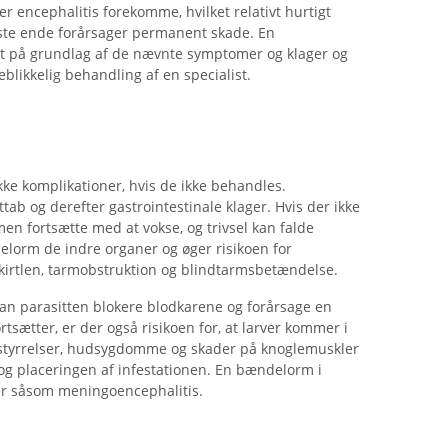
er encephalitis forekomme, hvilket relativt hurtigt
idste ende forårsager permanent skade. En
 på grundlag af de nævnte symptomer og klager og
likkelig behandling af en specialist.
kke komplikationer, hvis de ikke behandles.
tab og derefter gastrointestinale klager. Hvis der ikke
en fortsætte med at vokse, og trivsel kan falde
elorm de indre organer og øger risikoen for
irtlen, tarmobstruktion og blindtarmsbetændelse.
an parasitten blokere blodkarene og forårsage en
sætter, er der også risikoen for, at larver kommer i
rstyrrelser, hudsygdomme og skader på knoglemuskler
g placeringen af ​​infestationen. En bændelorm i
lser såsom meningoencephalitis.