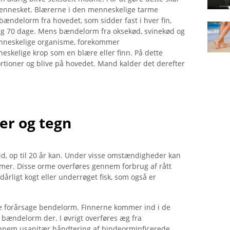
 mennesket. Blærerne i den menneskelige tarme
ændelorm fra hovedet, som sidder fast i hver fin,
ng 70 dage. Mens bændelorm fra oksekød, svinekød og
enneskelige organisme, forekommer
kelige krop som en blære eller finn. På dette
rtioner og blive på hovedet. Mand kalder det derefter
er og tegn
id, op til 20 år kan. Under visse omstændigheder kan
er. Disse orme overføres gennem forbrug af rått
dårligt kogt eller underrøget fisk, som også er
ikke forårsage bendelorm. Finnerne kommer ind i de
 bændelorm der. I øvrigt overføres æg fra
nem usanitær håndtering af bindeorminficerede