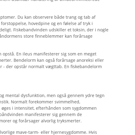
mptomer. Du kan observere både trang og tab af
forstoppelse, hovedpine og en følelse af tryk i
eligt. Fiskebandvinden udskiller et toksin, der i nogle
ebåndormens store finneblemmer kan forårsage
on opstå. En ileus manifesterer sig som en meget
ter. Bendelorm kan også forårsage anoreksi eller
er - der opstår normalt vægttab. En fiskebandelorm
 og mental dysfunktion, men også gennem ydre tegn
nstik. Normalt forekommer svimmelhed,
om øges i intensitet, efterhånden som sygdommen
ebåndvinden manifesterer sig gennem de
morer og forårsager alvorlig tryksmerter.
alvorlige mave-tarm- eller hjernesygdomme. Hvis