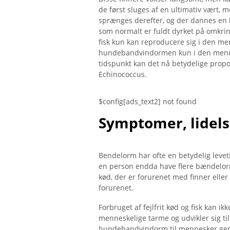
de først sluges af en ultimativ vært,
sprænges derefter, og der dannes en b
som normalt er fuldt dyrket på omkri
fisk kun kan reproducere sig i den m
hundebandvindormen kun i den mennes
tidspunkt kan det nå betydelige propo
Echinococcus.
$config[ads_text2] not found
Symptomer, lidels
Bendelorm har ofte en betydelig levet
en person endda have flere bændelorm
kød, der er forurenet med finner eller 
forurenet.
Forbruget af fejlfrit kød og fisk kan 
menneskelige tarme og udvikler sig til
hundebandvindorm til mennesker gen