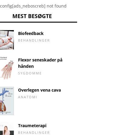
config[ads_neboscreb] not found
MEST BESØGTE
Biofeedback
BEHANDLINGER
Flexor seneskader på
hånden
SYGDOMME
Overlegen vena cava
ANATOMI
Traumeterapi
BEHANDLINGER