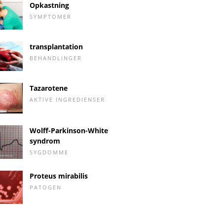
Opkastning
SYMPTOMER
transplantation
BEHANDLINGER
Tazarotene
AKTIVE INGREDIENSER
Wolff-Parkinson-White
syndrom
SYGDOMME
Proteus mirabilis
PATOGEN