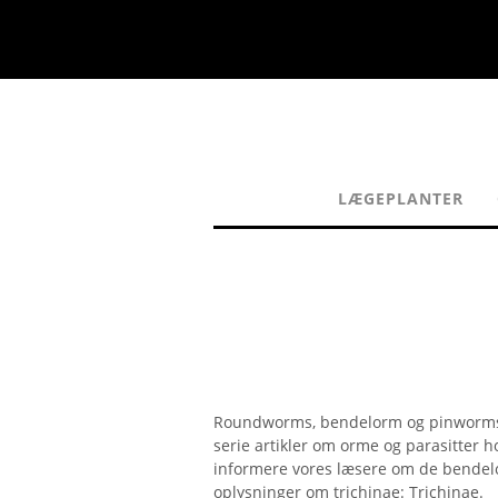
LÆGEPLANTER
Roundworms, bendelorm og pinworms h
serie artikler om orme og parasitter h
informere vores læsere om de bendelo
oplysninger om trichinae: Trichinae.