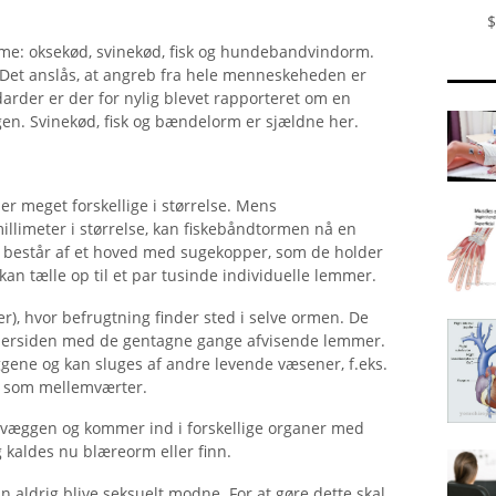
$
rme: oksekød, svinekød, fisk og hundebandvindorm.
Det anslås, at angreb fra hele menneskeheden er
darder er der for nylig blevet rapporteret om en
ngen. Svinekød, fisk og bændelorm er sjældne her.
er meget forskellige i størrelse. Mens
limeter i størrelse, kan fiskebåndtormen nå en
 består af et hoved med sugekopper, som de holder
kan tælle op til et par tusinde individuelle lemmer.
er), hvor befrugtning finder sted i selve ormen. De
ydersiden med de gentagne gange afvisende lemmer.
ene og kan sluges af andre levende væsener, f.eks.
er som mellemværter.
æggen og kommer ind i forskellige organer med
 kaldes nu blæreorm eller finn.
 aldrig blive seksuelt modne. For at gøre dette skal