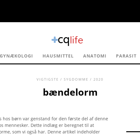
GYNÆKOLOGI
HAUSMITTEL
ANATOMI
PARASIT
VIGTIGSTE
/
SYGDOMME
/ 2020
bændelorm
os børn var genstand for den første del af denne
os mennesker. Dette indlæg er beregnet til at
rme, som vi også har. Denne artikel indeholder