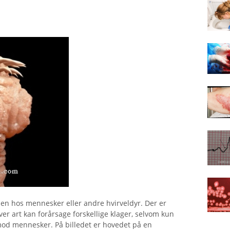
en hos mennesker eller andre hvirveldyr. Der er
er art kan forårsage forskellige klager, selvom kun
mod mennesker. På billedet er hovedet på en