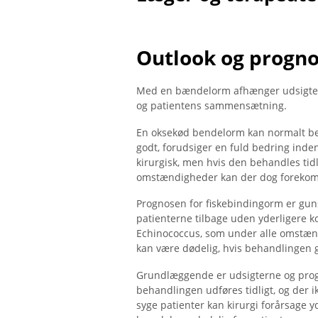
Outlook og progn
Med en bændelorm afhænger udsigtern
og patientens sammensætning.
En oksekød bendelorm kan normalt beha
godt, forudsiger en fuld bedring inden
kirurgisk, men hvis den behandles tidli
omstændigheder kan der dog forekomme
Prognosen for fiskebindingorm er guns
patienterne tilbage uden yderligere k
Echinococcus, som under alle omstænd
kan være dødelig, hvis behandlingen giv
Grundlæggende er udsigterne og prog
behandlingen udføres tidligt, og der 
syge patienter kan kirurgi forårsage y