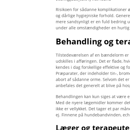
Risikoen for sådanne komplikationer 
og dårlige hygiejniske forhold. Generel
mere sandsynligt er en fuld bedring 
under alle omstændigheder en hurtig 
Behandling og ter
Tilstedeværelsen af ​​en bændelorm er 
udskilles i afføringen. Det er flade, h
kendes i dag forskellige effektive og 
Præparater, der indeholder tin-, bromo
abort af sådanne orme. Selvom det er
anbefales det generelt at blive på hosp
Behandlingen kan kun siges at være e
Med de nyere lægemidler kommer det d
ikke er vellykket. Det tager et par mån
ej. Finnene på hundebandvinden, echin
Læger og terapeuter