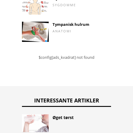
SYGDOMME
Tympanisk hulrum
ANATOMI
$config[ads_kvadrat] not found
INTERESSANTE ARTIKLER
Øget tørst