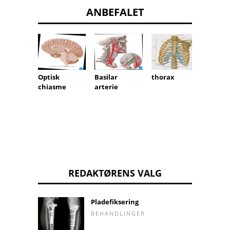
ANBEFALET
Optisk
Basilar
thorax
Sella 
chiasme
arterie
REDAKTØRENS VALG
Pladefiksering
BEHANDLINGER