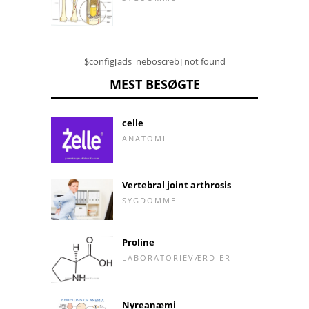
$config[ads_neboscreb] not found
MEST BESØGTE
celle
ANATOMI
Vertebral joint arthrosis
SYGDOMME
Proline
LABORATORIEVÆRDIER
Nyreanæmi