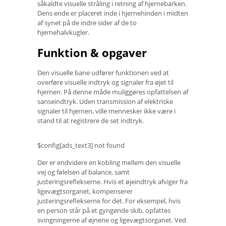
såkaldte visuelle stråling i retning af hjernebarken.
Dens ende er placeret inde i hjernehinden i midten
af ​​synet på de indre sider af de to
hjernehalvkugler.
Funktion & opgaver
Den visuelle bane udfører funktionen ved at
overføre visuelle indtryk og signaler fra øjet til
hjernen. På denne måde muliggøres opfattelsen af
​​sanseindtryk. Uden transmission af elektriske
signaler til hjernen, ville mennesker ikke være i
stand til at registrere de set indtryk.
$config[ads_text3] not found
Der er endvidere en kobling mellem den visuelle
vej og følelsen af ​​balance, samt
justeringsreflekserne. Hvis et øjeindtryk afviger fra
ligevægtsorganet, kompenserer
justeringsreflekserne for det. For eksempel, hvis
en person står på et gyngende skib, opfattes
svingningerne af øjnene og ligevægtsorganet. Ved