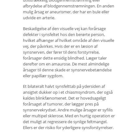
afbrydelse af blodgennemstrømningen. En anden
mulig årsag er aneurismer, der har en bule eller
udvide en arterie.
Beskadigelse af den visuelle vej kan forårsage
defekter i synsfeltet hos den berørte person,
hvilket afhænger af hvilket område af den visuelle
vej, der påvirkes. Hvis der er en læsion af
synsnerven, der fører til dens forstyrrelse,
forårsager dette ensidig blindhed. Læger taler
derefter om en amaurose. De mest almindelige
årsager til denne skade er synsnervebetændelse
eller papillær sygdom.
Et bilateralt halvt synsfelttab på ydersiden af ​​
ansigtet dukker op i et chiasmsyndrom, der også
kaldes blinkfænomenet. Det er hovedsageligt
forårsaget af tumorer, der lægger pres på
synsnervekrydset. Andre mulige årsager er syfilis
eller multipel sklerose. Med en hurtig operation er
det muligt at regressere de synlige feltmangel.
Ellers er der risiko for yderligere synsforstyrrelser.