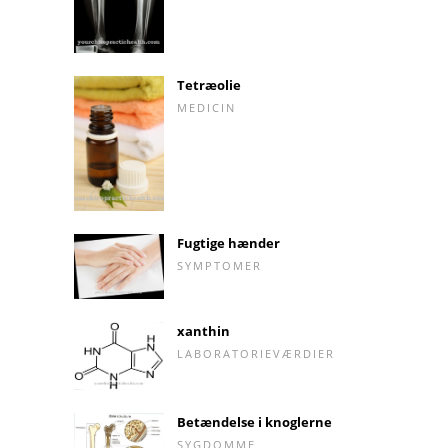
Tetræolie
MEDICIN
Fugtige hænder
SYMPTOMER
xanthin
LABORATORIEVÆRDIER
Betændelse i knoglerne
SYGDOMME