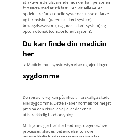
at aktivere de tilsvarende muskler kan personen
fortsætte med at stå fast. Den visuelle vej er
opdelt i tre funktionelle systemer. Disse er farve-
og formvision (parvocellulært system),
bevægelsesvision (magnocellulært system) og
optomotorisk (coniocellulært system).
Du kan finde din medicin
her
➔ Medicin mod synsforstyrrelser og øjenklager
sygdomme
Den visuelle vej kan påvirkes af forskellige skader
eller sygdomme. Dette skaber normalt for meget
pres på den visuelle vej, eller der er en
utilstrækkelig blodforsyning.
Mulige årsager hertil er blødning, degenerative
processer, skader, betændelse, tumorer,
utilstrækkelig blodgennemstrømning eller