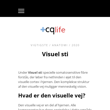
VIGTIGSTE
/
ANATOMI
/ 2020
Visuel sti
Under
Visuel sti
specielle somatosensitive fibre
forstås, der løber fra nethinden i øjet til den
visuelle cortex i hjernen. Den komplekse struktur
af den visuelle vej muliggør menneskelig vision.
Hvad er den visuelle vej?
Den visuelle vej er en del af hjernen. Alle
komponenter har deres oprindelse i dette område