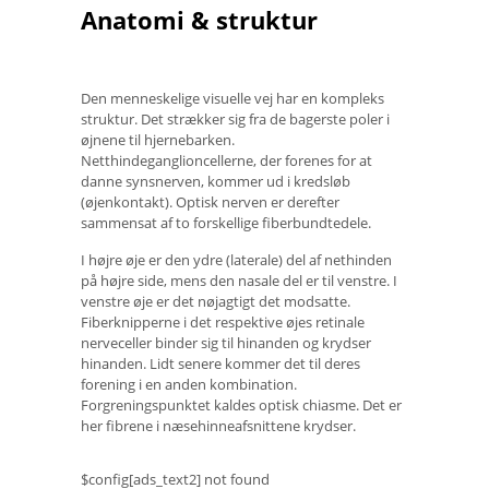
Anatomi & struktur
Den menneskelige visuelle vej har en kompleks
struktur. Det strækker sig fra de bagerste poler i
øjnene til hjernebarken.
Netthindeganglioncellerne, der forenes for at
danne synsnerven, kommer ud i kredsløb
(øjenkontakt). Optisk nerven er derefter
sammensat af to forskellige fiberbundtedele.
I højre øje er den ydre (laterale) del af nethinden
på højre side, mens den nasale del er til venstre. I
venstre øje er det nøjagtigt det modsatte.
Fiberknipperne i det respektive øjes retinale
nerveceller binder sig til hinanden og krydser
hinanden. Lidt senere kommer det til deres
forening i en anden kombination.
Forgreningspunktet kaldes optisk chiasme. Det er
her fibrene i næsehinneafsnittene krydser.
$config[ads_text2] not found