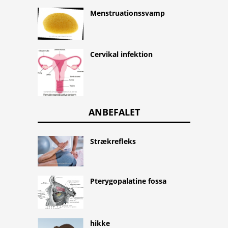
Menstruationssvamp
Cervikal infektion
ANBEFALET
Strækrefleks
Pterygopalatine fossa
hikke