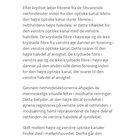
Efter krydset løber fibrene fra de tilsvarende
nethindesider inden for den optiske kanal. Mens
den højre optiske kanal styrer fibrene i
netthindens højre halvdele, er dette tilfældet for
den venstre optiske kanal med de venstre
halvdele. De krydsede fibre i højre øje og de ikke
krydsede fibre fra venstre øje danner en forening i
den venstre optiske kanal. Dette svarer til den
højre halvdel af ansigtet. De krydsede fibre i
venstre øje og de ikke-krydsede fibre i højre øje
danner på den anden side deres forening inden
for den højre optiske kanal, der svarer til den
venstre halvdel af ansigtet.
Gennem nethindesektionerne afspejles de
menneskelige visuelle felter i modsatte retninger.
Dette betyder, at den højre del af synsfeltet i
øjnene registreres på venstre side af nethinden. I
modsætning hertil repræsenterer de højre dele af
nethinden de venstre halvdele af synsfeltet.
Skift mellem højre og venstre optiske kanaler
finder sted i mellemhovedet. Derfra går den