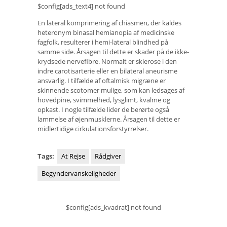
$config[ads_text4] not found
En lateral komprimering af chiasmen, der kaldes
heteronym binasal hemianopia af medicinske
fagfolk, resulterer i hemi-lateral blindhed på
samme side. Årsagen til dette er skader på de ikke-
krydsede nervefibre. Normalt er sklerose i den
indre carotisarterie eller en bilateral aneurisme
ansvarlig. I tilfælde af oftalmisk migræne er
skinnende scotomer mulige, som kan ledsages af
hovedpine, svimmelhed, lysglimt, kvalme og
opkast. I nogle tilfælde lider de berørte også
lammelse af øjenmusklerne. Årsagen til dette er
midlertidige cirkulationsforstyrrelser.
Tags:
At Rejse
Rådgiver
Begyndervanskeligheder
$config[ads_kvadrat] not found