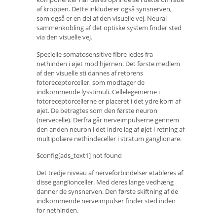
af kroppen. Dette inkluderer også synsnerven,
som også er en del af den visuelle vej. Neural
sammenkobling af det optiske system finder sted
via den visuelle vej.
Specielle somatosensitive fibre ledes fra
nethinden i øjet mod hjernen. Det første medlem
af den visuelle sti dannes af retorens
fotoreceptorceller, som modtager de
indkommende lysstimuli. Cellelegemerne i
fotoreceptorcellerne er placeret i det ydre korn af
øjet. De betragtes som den første neuron
(nervecelle). Derfra går nerveimpulserne gennem
den anden neuron i det indre lag af øjet i retning af
multipolære nethindeceller i stratum ganglionare.
$config[ads_text1] not found
Det tredje niveau af nerveforbindelser etableres af
disse ganglionceller. Med deres lange vedhæng
danner de synsnerven. Den første skiftning af de
indkommende nerveimpulser finder sted inden
for nethinden.