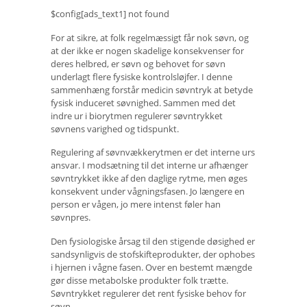
$config[ads_text1] not found
For at sikre, at folk regelmæssigt får nok søvn, og
at der ikke er nogen skadelige konsekvenser for
deres helbred, er søvn og behovet for søvn
underlagt flere fysiske kontrolsløjfer. I denne
sammenhæng forstår medicin søvntryk at betyde
fysisk induceret søvnighed. Sammen med det
indre ur i biorytmen regulerer søvntrykket
søvnens varighed og tidspunkt.
Regulering af søvnvækkerytmen er det interne urs
ansvar. I modsætning til det interne ur afhænger
søvntrykket ikke af den daglige rytme, men øges
konsekvent under vågningsfasen. Jo længere en
person er vågen, jo mere intenst føler han
søvnpres.
Den fysiologiske årsag til den stigende døsighed er
sandsynligvis de stofskifteprodukter, der ophobes
i hjernen i vågne fasen. Over en bestemt mængde
gør disse metabolske produkter folk trætte.
Søvntrykket regulerer det rent fysiske behov for
søvn.