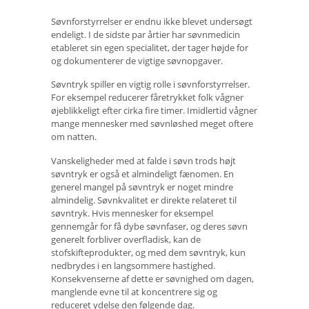
Søvnforstyrrelser er endnu ikke blevet undersøgt
endeligt. I de sidste par årtier har søvnmedicin
etableret sin egen specialitet, der tager højde for
og dokumenterer de vigtige søvnopgaver.
Søvntryk spiller en vigtig rolle i søvnforstyrrelser.
For eksempel reducerer fåretrykket folk vågner
øjeblikkeligt efter cirka fire timer. Imidlertid vågner
mange mennesker med søvnløshed meget oftere
om natten.
Vanskeligheder med at falde i søvn trods højt
søvntryk er også et almindeligt fænomen. En
generel mangel på søvntryk er noget mindre
almindelig. Søvnkvalitet er direkte relateret til
søvntryk. Hvis mennesker for eksempel
gennemgår for få dybe søvnfaser, og deres søvn
generelt forbliver overfladisk, kan de
stofskifteprodukter, og med dem søvntryk, kun
nedbrydes i en langsommere hastighed.
Konsekvenserne af dette er søvnighed om dagen,
manglende evne til at koncentrere sig og
reduceret ydelse den følgende dag.