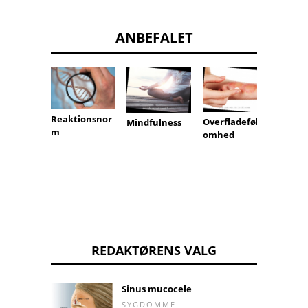
ANBEFALET
Reaktionsnor
hæmo
Overfladeføls
Mindfulness
m
k
omhed
REDAKTØRENS VALG
Sinus mucocele
SYGDOMME