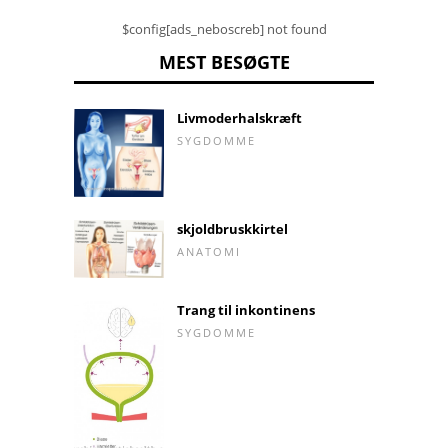
$config[ads_neboscreb] not found
MEST BESØGTE
Livmoderhalskræft
SYGDOMME
skjoldbruskkirtel
ANATOMI
Trang til inkontinens
SYGDOMME