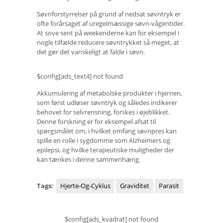
Søvnforstyrrelser på grund af nedsat søvntryk er
ofte forårsaget af uregelmæssige søvn-vågentider.
At sove sent på weekenderne kan for eksempel i
nogle tilfælde reducere søvntrykket så meget, at
det gør det vanskeligt at falde i søvn.
$config[ads_text4] not found
Akkumulering af metabolske produkter i hjernen,
som først udløser søvntryk og således indikerer
behovet for selvrensning, forskes i øjeblikket.
Denne forskning er for eksempel afsat til
spørgsmålet om, i hvilket omfang søvnpres kan
spille en rolle i sygdomme som Alzheimers og
epilepsi, og hvilke terapeutiske muligheder der
kan tænkes i denne sammenhæng.
Tags:
Hjerte-Og-Cyklus
Graviditet
Parasit
$config[ads_kvadrat] not found