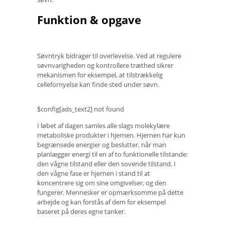
Funktion & opgave
Søvntryk bidrager til overlevelse. Ved at regulere
søvnvarigheden og kontrollere træthed sikrer
mekanismen for eksempel, at tilstrækkelig
cellefornyelse kan finde sted under søvn.
$config[ads_text2] not found
I løbet af dagen samles alle slags molekylære
metaboliske produkter i hjernen. Hjernen har kun
begrænsede energier og beslutter, når man
planlægger energi til en af ​​to funktionelle tilstande:
den vågne tilstand eller den sovende tilstand. I
den vågne fase er hjernen i stand til at
koncentrere sig om sine omgivelser, og den
fungerer. Mennesker er opmærksomme på dette
arbejde og kan forstås af dem for eksempel
baseret på deres egne tanker.