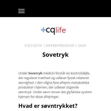
VIGTIGSTE
/
KRPERPROZESSE
/ 2020
Sovetryk
Under
Sovetryk
medicin forstår en kontrolsløjfe,
der regulerer træthed og udløser fysisk relateret
søvnighed. I den vågne fase aflejres metaboliske
produkter i hjernen, der udløser stigende
søvntryk. Under søvn renser det glyfatiske system
hjernen for disse aflejringer.
Hvad er søvntrykket?