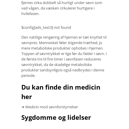
fjernes cirka dobbelt så hurtigt under søvn som
ved vågen, da væsken cirkulerer hurtigere i
hvilefasen.
$config[ads_text3] not found
Den nattlige rengøring af hjernen er tæt knyttet til
søvnpres. Mennesket føler stigende træthed, jo
mere metaboliske produkter ophobes i hjernen.
Toppen af ​​søvntrykket er lige før du falder i søvn. I
de første tre til fire timer i søvnfasen reduceres
søvntrykket, da de skadelige metaboliske
produkter sandsynligvis også nedbrydes i denne
periode.
Du kan finde din medicin
her
➔ Medicin mod søvnforstyrrelser
Sygdomme og lidelser