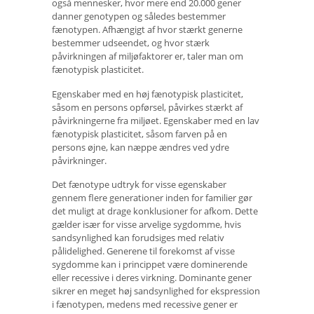
også mennesker, hvor mere end 20.000 gener
danner genotypen og således bestemmer
fænotypen. Afhængigt af hvor stærkt generne
bestemmer udseendet, og hvor stærk
påvirkningen af ​​miljøfaktorer er, taler man om
fænotypisk plasticitet.
Egenskaber med en høj fænotypisk plasticitet,
såsom en persons opførsel, påvirkes stærkt af
påvirkningerne fra miljøet. Egenskaber med en lav
fænotypisk plasticitet, såsom farven på en
persons øjne, kan næppe ændres ved ydre
påvirkninger.
Det fænotype udtryk for visse egenskaber
gennem flere generationer inden for familier gør
det muligt at drage konklusioner for afkom. Dette
gælder især for visse arvelige sygdomme, hvis
sandsynlighed kan forudsiges med relativ
pålidelighed. Generene til forekomst af visse
sygdomme kan i princippet være dominerende
eller recessive i deres virkning. Dominante gener
sikrer en meget høj sandsynlighed for ekspression
i fænotypen, medens med recessive gener er