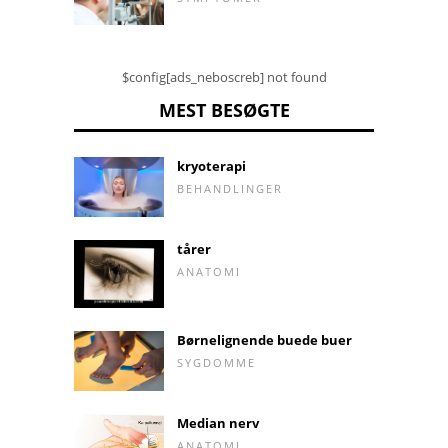
$config[ads_neboscreb] not found
MEST BESØGTE
kryoterapi
BEHANDLINGER
tårer
ANATOMI
Børnelignende buede buer
SYGDOMME
Median nerv
ANATOMI