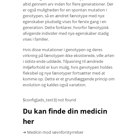
altid gennem arv inden for flere generationer. Der
er også muligheden for en spontan mutation i
genotypen, så en ændret fænotype med nye
egenskaber pludselig vises for første gang i en
generation. Dette forklarer, hvorfor fænotypisk
afvigende individer med nye egenskaber stadig
vises i familier.
Hvis disse mutationer i genotypen og deres
virkning på fænotypen ikke eksisterede, ville arten
i sidste ende uddøde. Tilpasning til ændrede
miljøforhold er kun mulig, hvis genotypen holdes
fleksibel og nye fænotyper fortsætter med at
komme op. Dette er et grundlæggende princip om
evolution og kaldes også variation.
$config[ads_text3] not found
Du kan finde din medicin
her
➔ Medicin mod søvnforstyrrelser