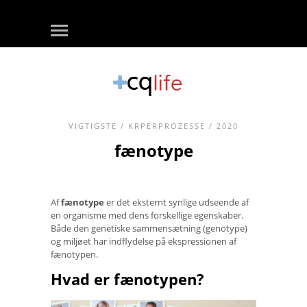
VIGTIGSTE
/
KRPERPROZESSE
/ 2020
fænotype
Af
fænotype
er det eksternt synlige udseende af
en organisme med dens forskellige egenskaber.
Både den genetiske sammensætning (genotype)
og miljøet har indflydelse på ekspressionen af ​​
fænotypen.
Hvad er fænotypen?