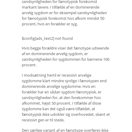
sandsynligheden for fænotypisk forekomst
markant lavere. I tilfælde af en dominerende
arvelig sygdom er for eksempel sandsynligheden
for fænotypisk forekomst hos afkom mindst 50
procent, hvis en forælder er syg.
$config[ads_text2] not found
Hvis begge forældre viser det fænotype udseende
af en dominerende arvelig sygdom, er
sandsynligheden for sygdommen for børnene 100
procent.
I modsætning hertil er recessivt arvelige
sygdomme klart mindre synlige i fænotypen end
dominerende arvelige sygdomme. Hvis en
forælder har en sådan sygdom fænotypisk, er
sandsynligheden for, at den forekommer hos
afkommet, højst 50 procent. I tilfælde af disse
sygdomme kan det også være tilfældet, at
fænotypisk ikke udvikler sig overhovedet, skønt et
recessivt gen er til stede.
Den særlige variant af en fænotype overføres ikke