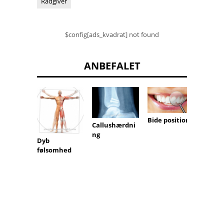
Rådgiver
$config[ads_kvadrat] not found
ANBEFALET
Bide position
Callushærdni
Post
ng
overga
Dyb
eren
følsomhed