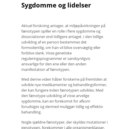
Sygdomme og lidelser
Aktuel forskning antager, at miljøpåvirkningen på
fænotypen spiller en rolle i flere sygdomme og
dissociationer end tidligere antaget. I den tidlige
udvikling af en person bestemmes det
formodentlig, om han vil blive overvægtig eller
forblive slank. Visse genetiske
reguleringsprogrammer er sandsynligvis
ansvarlige for den ene eller den anden
manifestation af fænotypen.
Med denne viden håber forskerne på fremtiden at
udvikle nye medikamenter og behandlingsformer,
der kan fungere inden fænotypen udvikles. Med
den fænotype udvikling af visse arvelige
sygdomme, kan en forekomst for afkom
forudsiges og dermed muliggør tidlig og effektiv
behandling.
Nogle sjældne fænotyper, der skyldes mutationer i
genotypen, forekommer i alle organismerklasser.