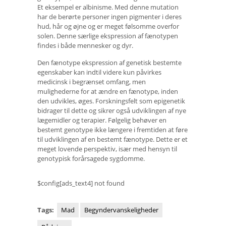
Et eksempel er albinisme. Med denne mutation
har de berørte personer ingen pigmenter i deres
hud, hår og øjne og er meget følsomme overfor
solen. Denne særlige ekspression af fænotypen
findes i både mennesker og dyr.
Den fænotype ekspression af genetisk bestemte
egenskaber kan indtil videre kun påvirkes
medicinsk i begrænset omfang, men
mulighederne for at ændre en fænotype, inden
den udvikles, øges. Forskningsfelt som epigenetik
bidrager til dette og sikrer også udviklingen af ​​nye
lægemidler og terapier. Følgelig behøver en
bestemt genotype ikke længere i fremtiden at føre
til udviklingen af ​​en bestemt fænotype. Dette er et
meget lovende perspektiv, især med hensyn til
genotypisk forårsagede sygdomme.
$config[ads_text4] not found
Tags:
Mad
Begyndervanskeligheder