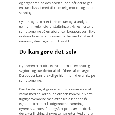
og organerne holdes bedst sundt, når der følges
en sund livsstil med tilstrækkelig motion og sund
spisning.
Cystitis og bakterier i urinen kan også undgås
gennem hygiejneforanstaltninger. Nyresmerter er
symptomerne på en ubalance i kroppen, som ikke
nødvendigvis fører til nyresmerter med et stærkt
immunsystem og en sund livsstil.
Du kan gøre det selv
Nyresmerter er ofte et symptom på en alvorlig
sygdom og bør derfor altid afklares af en læge.
Derudover kan forskellige hjemmemidler afhjælpe
symptomerne.
Den første ting at gøre er at holde nyreområdet
varmt med en kornpude eller en konvolut. Varm,
fugtig anvendelse med æteriske olier er også
egnet og fremmer blodgennemstrømningen til
nyrerne. Citronsaft er også et populært middel,
der giver lindring af nyresteinsmerter. Ved andre