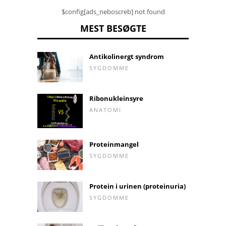
$config[ads_neboscreb] not found
MEST BESØGTE
Antikolinergt syndrom
SYGDOMME
Ribonukleinsyre
ANATOMI
Proteinmangel
SYGDOMME
Protein i urinen (proteinuria)
SYGDOMME