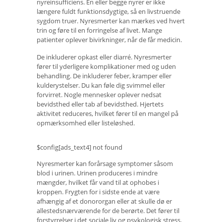
nyreinsufficiens. En eller begge nyrer er ikke
længere fuldt funktionsdygtige, så en livstruende
sygdom truer. Nyresmerter kan mærkes ved hvert
trin og føre til en forringelse af livet. Mange
patienter oplever bivirkninger, når de får medicin.
De inkluderer opkast eller diarré. Nyresmerter
fører til yderligere komplikationer med og uden
behandling. De inkluderer feber, kramper eller
kulderystelser. Du kan føle dig svimmel eller
forvirret. Nogle mennesker oplever nedsat
bevidsthed eller tab af bevidsthed. Hjertets
aktivitet reduceres, hvilket fører til en mangel på
opmærksomhed eller listeløshed.
$config[ads_text4] not found
Nyresmerter kan forårsage symptomer såsom
blod i urinen. Urinen produceres i mindre
mængder, hvilket får vand til at ophobes i
kroppen. Frygten for i sidste ende at være
afhængig af et donororgan eller at skulle dø er
allestedsnærværende for de berørte. Det fører til
forstyrrelser i det sociale liv og psykologisk stress.