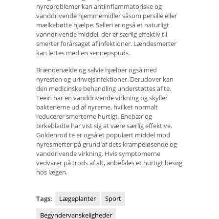
nyreproblemer kan antiinflammatoriske og
vanddrivende hjemmemidler såsom persille eller
mælkebøtte hjælpe. Selleri er også et naturligt
vanndrivende middel, der er særlig effektiv til
smerter forårsaget af infektioner. Lændesmerter
kan lettes med en sennepspuds.
Brændenælde og salvie hjælper også med
nyresten og urinvejsinfektioner. Derudover kan
den medicinske behandling understøttes af te.
Teein har en vanddrivende virkning og skyller
bakterierne ud af nyrerne, hvilket normalt
reducerer smerterne hurtigt. Enebær og
birkebladte har vist sig at være særlig effektive.
Goldenrod te er også et populært middel mod
nyresmerter på grund af dets krampeløsende og
vanddrivende virkning. Hvis symptomerne
vedvarer på trods af alt, anbefales et hurtigt besøg
hos lægen.
Tags:
Lægeplanter
Sport
Begyndervanskeligheder