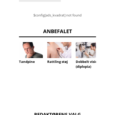
$config[ads_kvadrat] not found
ANBEFALET
Tandpine
Dobbelt vision
Rattling støj
Mistet
(diplopia)
appet
REDAKTØRENS VALG