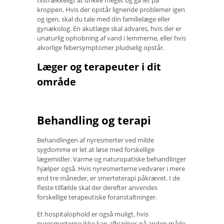
tilstrækkeligt at drikke meget og gå let på
kroppen. Hvis der opstår lignende problemer igen
og igen, skal du tale med din familielæge eller
gynækolog. En akutlæge skal advares, hvis der er
unaturlig ophobning af vand i lemmerne, eller hvis
alvorlige febersymptomer pludselig opstår.
Læger og terapeuter i dit
område
Behandling og terapi
Behandlingen af ​​nyresmerter ved milde
sygdomme er let at løse med forskellige
lægemidler. Varme og naturopatiske behandlinger
hjælper også. Hvis nyresmerterne vedvarer i mere
end tre måneder, er smerteterapi påkrævet. I de
fleste tilfælde skal der derefter anvendes
forskellige terapeutiske foranstaltninger.
Et hospitalophold er også muligt, hvis
nyresmerterne ikke kan afhjælpes på anden måde.