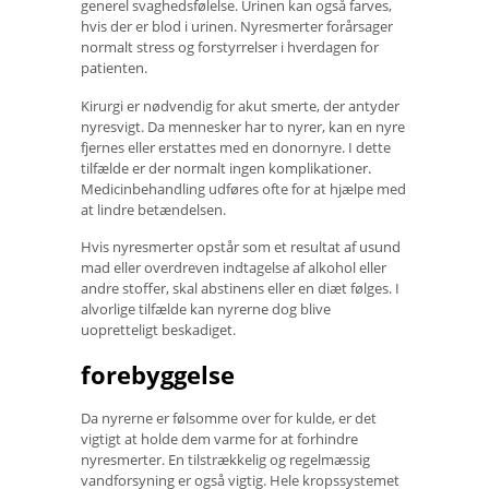
generel svaghedsfølelse. Urinen kan også farves,
hvis der er blod i urinen. Nyresmerter forårsager
normalt stress og forstyrrelser i hverdagen for
patienten.
Kirurgi er nødvendig for akut smerte, der antyder
nyresvigt. Da mennesker har to nyrer, kan en nyre
fjernes eller erstattes med en donornyre. I dette
tilfælde er der normalt ingen komplikationer.
Medicinbehandling udføres ofte for at hjælpe med
at lindre betændelsen.
Hvis nyresmerter opstår som et resultat af usund
mad eller overdreven indtagelse af alkohol eller
andre stoffer, skal abstinens eller en diæt følges. I
alvorlige tilfælde kan nyrerne dog blive
uopretteligt beskadiget.
forebyggelse
Da nyrerne er følsomme over for kulde, er det
vigtigt at holde dem varme for at forhindre
nyresmerter. En tilstrækkelig og regelmæssig
vandforsyning er også vigtig. Hele kropssystemet