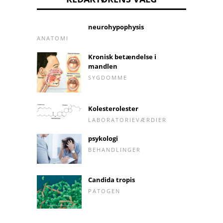
neurohypophysis
ANATOMI
Kronisk betændelse i
mandlen
SYGDOMME
Kolesterolester
LABORATORIEVÆRDIER
psykologi
BEHANDLINGER
Candida tropis
PATOGEN