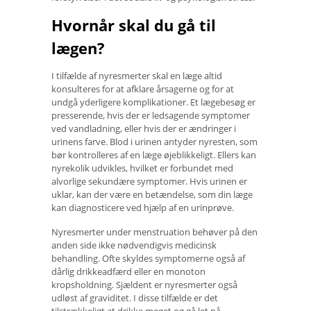
Hvornår skal du gå til
lægen?
I tilfælde af nyresmerter skal en læge altid
konsulteres for at afklare årsagerne og for at
undgå yderligere komplikationer. Et lægebesøg er
presserende, hvis der er ledsagende symptomer
ved vandladning, eller hvis der er ændringer i
urinens farve. Blod i urinen antyder nyresten, som
bør kontrolleres af en læge øjeblikkeligt. Ellers kan
nyrekolik udvikles, hvilket er forbundet med
alvorlige sekundære symptomer. Hvis urinen er
uklar, kan der være en betændelse, som din læge
kan diagnosticere ved hjælp af en urinprøve.
Nyresmerter under menstruation behøver på den
anden side ikke nødvendigvis medicinsk
behandling. Ofte skyldes symptomerne også af
dårlig drikkeadfærd eller en monoton
kropsholdning. Sjældent er nyresmerter også
udløst af graviditet. I disse tilfælde er det