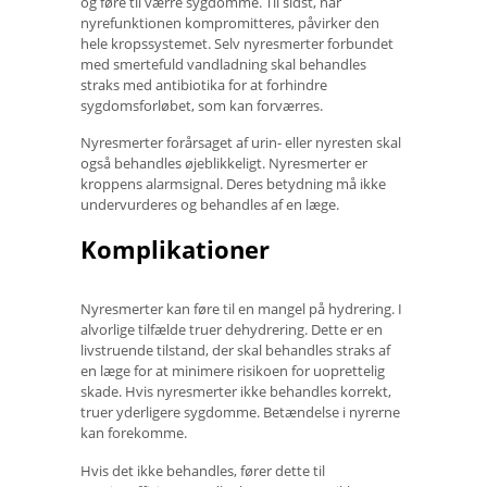
og føre til værre sygdomme. Til sidst, når
nyrefunktionen kompromitteres, påvirker den
hele kropssystemet. Selv nyresmerter forbundet
med smertefuld vandladning skal behandles
straks med antibiotika for at forhindre
sygdomsforløbet, som kan forværres.
Nyresmerter forårsaget af urin- eller nyresten skal
også behandles øjeblikkeligt. Nyresmerter er
kroppens alarmsignal. Deres betydning må ikke
undervurderes og behandles af en læge.
Komplikationer
Nyresmerter kan føre til en mangel på hydrering. I
alvorlige tilfælde truer dehydrering. Dette er en
livstruende tilstand, der skal behandles straks af
en læge for at minimere risikoen for uoprettelig
skade. Hvis nyresmerter ikke behandles korrekt,
truer yderligere sygdomme. Betændelse i nyrerne
kan forekomme.
Hvis det ikke behandles, fører dette til