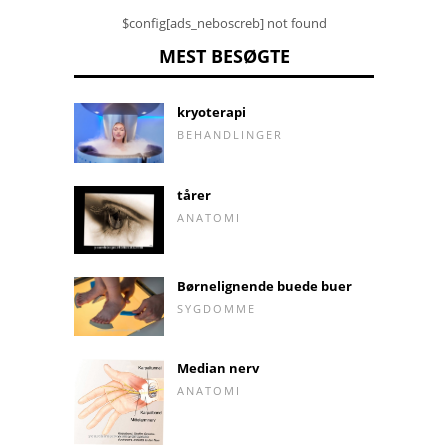
$config[ads_neboscreb] not found
MEST BESØGTE
kryoterapi
BEHANDLINGER
tårer
ANATOMI
Børnelignende buede buer
SYGDOMME
Median nerv
ANATOMI