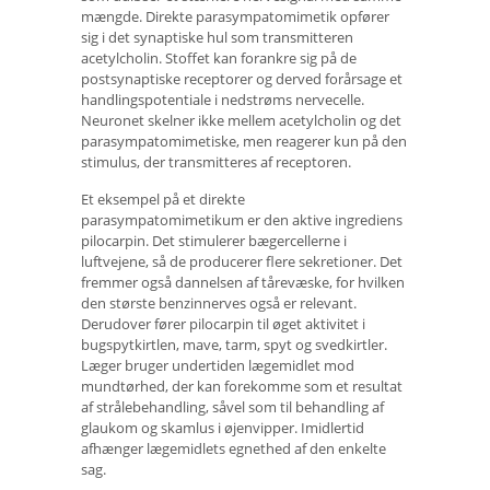
mængde. Direkte parasympatomimetik opfører
sig i det synaptiske hul som transmitteren
acetylcholin. Stoffet kan forankre sig på de
postsynaptiske receptorer og derved forårsage et
handlingspotentiale i nedstrøms nervecelle.
Neuronet skelner ikke mellem acetylcholin og det
parasympatomimetiske, men reagerer kun på den
stimulus, der transmitteres af receptoren.
Et eksempel på et direkte
parasympatomimetikum er den aktive ingrediens
pilocarpin. Det stimulerer bægercellerne i
luftvejene, så de producerer flere sekretioner. Det
fremmer også dannelsen af ​​tårevæske, for hvilken
den største benzinnerves også er relevant.
Derudover fører pilocarpin til øget aktivitet i
bugspytkirtlen, mave, tarm, spyt og svedkirtler.
Læger bruger undertiden lægemidlet mod
mundtørhed, der kan forekomme som et resultat
af strålebehandling, såvel som til behandling af
glaukom og skamlus i øjenvipper. Imidlertid
afhænger lægemidlets egnethed af den enkelte
sag.