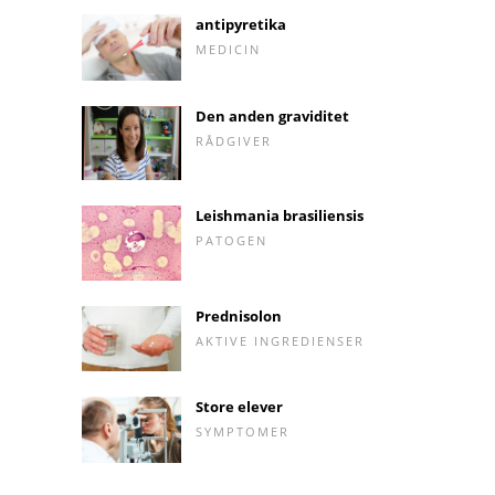
antipyretika
MEDICIN
Den anden graviditet
RÅDGIVER
Leishmania brasiliensis
PATOGEN
Prednisolon
AKTIVE INGREDIENSER
Store elever
SYMPTOMER