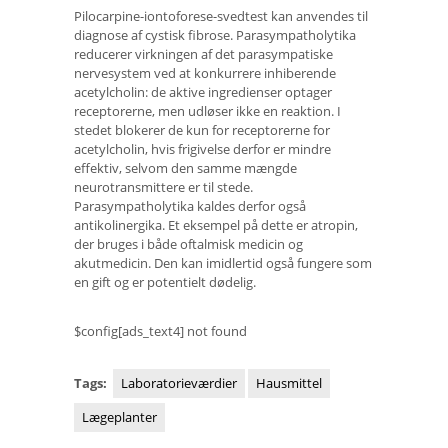
Pilocarpine-iontoforese-svedtest kan anvendes til
diagnose af cystisk fibrose. Parasympatholytika
reducerer virkningen af ​​det parasympatiske
nervesystem ved at konkurrere inhiberende
acetylcholin: de aktive ingredienser optager
receptorerne, men udløser ikke en reaktion. I
stedet blokerer de kun for receptorerne for
acetylcholin, hvis frigivelse derfor er mindre
effektiv, selvom den samme mængde
neurotransmittere er til stede.
Parasympatholytika kaldes derfor også
antikolinergika. Et eksempel på dette er atropin,
der bruges i både oftalmisk medicin og
akutmedicin. Den kan imidlertid også fungere som
en gift og er potentielt dødelig.
$config[ads_text4] not found
Tags:
Laboratorieværdier
Hausmittel
Lægeplanter