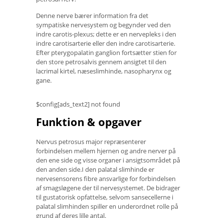
Denne nerve bærer information fra det
sympatiske nervesystem og begynder ved den
indre carotis-plexus; dette er en nervepleks i den
indre carotisarterie eller den indre carotisarterie.
Efter pterygopalatin ganglion fortsætter stien for
den store petrosalvis gennem ansigtet til den
lacrimal kirtel, næseslimhinde, nasopharynx og
gane.
$config[ads_text2] not found
Funktion & opgaver
Nervus petrosus major repræsenterer
forbindelsen mellem hjernen og andre nerver på
den ene side og visse organer i ansigtsområdet på
den anden side.I den palatal slimhinde er
nervesensorens fibre ansvarlige for forbindelsen
af ​​smagsløgene der til nervesystemet. De bidrager
til gustatorisk opfattelse, selvom sansecellerne i
palatal slimhinden spiller en underordnet rolle på
grund af deres lille antal.