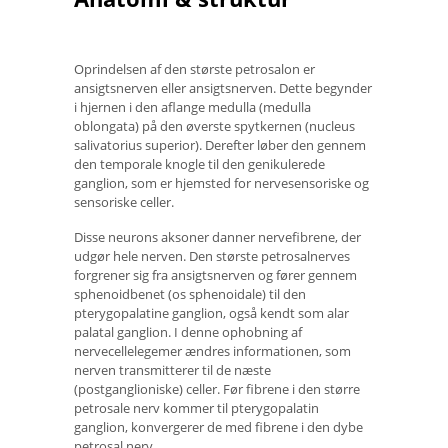
Oprindelsen af ​​den største petrosalon er
ansigtsnerven eller ansigtsnerven. Dette begynder
i hjernen i den aflange medulla (medulla
oblongata) på den øverste spytkernen (nucleus
salivatorius superior). Derefter løber den gennem
den temporale knogle til den genikulerede
ganglion, som er hjemsted for nervesensoriske og
sensoriske celler.
Disse neurons aksoner danner nervefibrene, der
udgør hele nerven. Den største petrosalnerves
forgrener sig fra ansigtsnerven og fører gennem
sphenoidbenet (os sphenoidale) til den
pterygopalatine ganglion, også kendt som alar
palatal ganglion. I denne ophobning af
nervecellelegemer ændres informationen, som
nerven transmitterer til de næste
(postganglioniske) celler. Før fibrene i den større
petrosale nerv kommer til pterygopalatin
ganglion, konvergerer de med fibrene i den dybe
petrosal nerv.