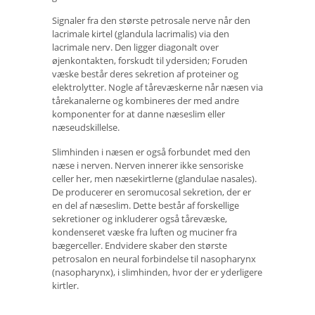
Signaler fra den største petrosale nerve når den
lacrimale kirtel (glandula lacrimalis) via den
lacrimale nerv. Den ligger diagonalt over
øjenkontakten, forskudt til ydersiden; Foruden
væske består deres sekretion af proteiner og
elektrolytter. Nogle af tårevæskerne når næsen via
tårekanalerne og kombineres der med andre
komponenter for at danne næseslim eller
næseudskillelse.
Slimhinden i næsen er også forbundet med den
næse i nerven. Nerven innerer ikke sensoriske
celler her, men næsekirtlerne (glandulae nasales).
De producerer en seromucosal sekretion, der er
en del af næseslim. Dette består af forskellige
sekretioner og inkluderer også tårevæske,
kondenseret væske fra luften og muciner fra
bægerceller. Endvidere skaber den største
petrosalon en neural forbindelse til nasopharynx
(nasopharynx), i slimhinden, hvor der er yderligere
kirtler.