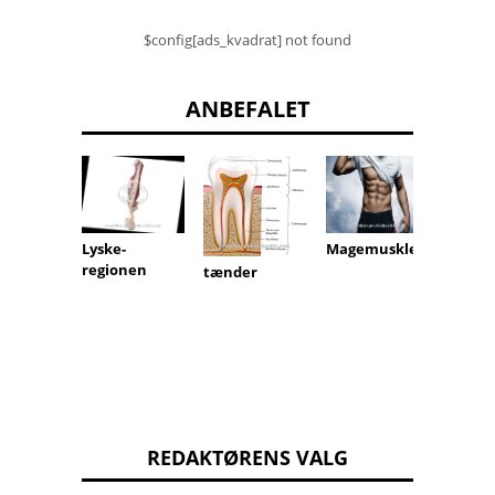
$config[ads_kvadrat] not found
ANBEFALET
Lyske-
Magemuskler
krani
regionen
tænder
REDAKTØRENS VALG