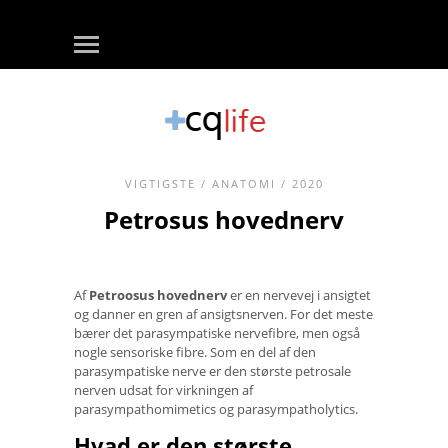
VIGTIGSTE
/
ANATOMI
/ 2020
Petrosus hovednerv
Af
Petroosus hovednerv
er en nervevej i ansigtet
og danner en gren af ​​ansigtsnerven. For det meste
bærer det parasympatiske nervefibre, men også
nogle sensoriske fibre. Som en del af den
parasympatiske nerve er den største petrosale
nerven udsat for virkningen af ​​
parasympathomimetics og parasympatholytics.
Hvad er den største