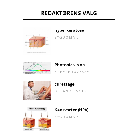
REDAKTØRENS VALG
hyperkeratose
SYGDOMME
Photopic vision
KRPERPROZESSE
curettage
BEHANDLINGER
Kønsvorter (HPV)
SYGDOMME