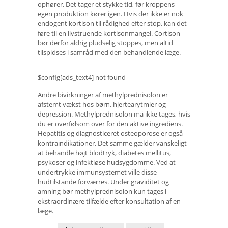
ophører. Det tager et stykke tid, før kroppens
egen produktion kører igen. Hvis der ikke er nok
endogent kortison til rådighed efter stop, kan det
føre til en livstruende kortisonmangel. Cortison
bør derfor aldrig pludselig stoppes, men altid
tilspidses i samråd med den behandlende læge.
$config[ads_text4] not found
Andre bivirkninger af methylprednisolon er
afstemt vækst hos børn, hjertearytmier og
depression. Methylprednisolon må ikke tages, hvis
du er overfølsom over for den aktive ingrediens.
Hepatitis og diagnosticeret osteoporose er også
kontraindikationer. Det samme gælder vanskeligt
at behandle højt blodtryk, diabetes mellitus,
psykoser og infektiøse hudsygdomme. Ved at
undertrykke immunsystemet ville disse
hudtilstande forværres. Under graviditet og
amning bør methylprednisolon kun tages i
ekstraordinære tilfælde efter konsultation af en
læge.