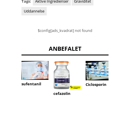
Tags:
Aktive Ingredienser
Graviditet
Uddannelse
$config[ads_kvadrat] not found
ANBEFALET
sufentanil
Ciclosporin
Toras
cefazolin