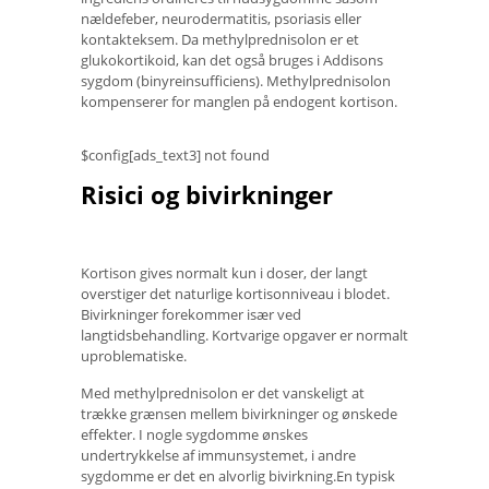
nældefeber, neurodermatitis, psoriasis eller
kontakteksem. Da methylprednisolon er et
glukokortikoid, kan det også bruges i Addisons
sygdom (binyreinsufficiens). Methylprednisolon
kompenserer for manglen på endogent kortison.
$config[ads_text3] not found
Risici og bivirkninger
Kortison gives normalt kun i doser, der langt
overstiger det naturlige kortisonniveau i blodet.
Bivirkninger forekommer især ved
langtidsbehandling. Kortvarige opgaver er normalt
uproblematiske.
Med methylprednisolon er det vanskeligt at
trække grænsen mellem bivirkninger og ønskede
effekter. I nogle sygdomme ønskes
undertrykkelse af immunsystemet, i andre
sygdomme er det en alvorlig bivirkning.En typisk