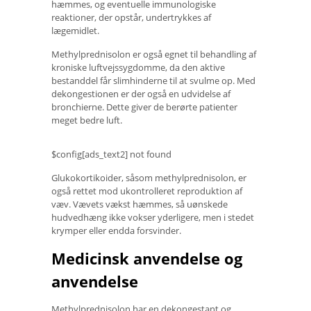
hæmmes, og eventuelle immunologiske
reaktioner, der opstår, undertrykkes af
lægemidlet.
Methylprednisolon er også egnet til behandling af
kroniske luftvejssygdomme, da den aktive
bestanddel får slimhinderne til at svulme op. Med
dekongestionen er der også en udvidelse af
bronchierne. Dette giver de berørte patienter
meget bedre luft.
$config[ads_text2] not found
Glukokortikoider, såsom methylprednisolon, er
også rettet mod ukontrolleret reproduktion af
væv. Vævets vækst hæmmes, så uønskede
hudvedhæng ikke vokser yderligere, men i stedet
krymper eller endda forsvinder.
Medicinsk anvendelse og
anvendelse
Methylprednisolon har en dekongestant og