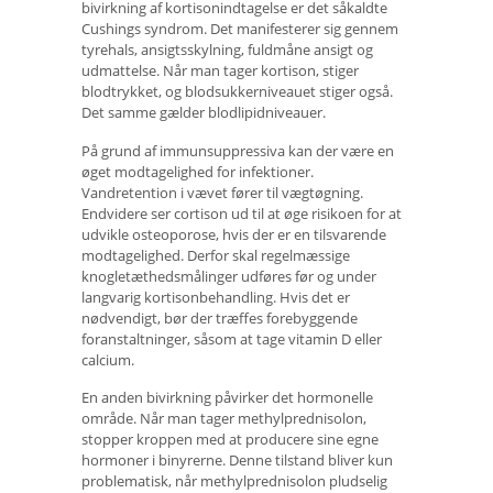
bivirkning af kortisonindtagelse er det såkaldte
Cushings syndrom. Det manifesterer sig gennem
tyrehals, ansigtsskylning, fuldmåne ansigt og
udmattelse. Når man tager kortison, stiger
blodtrykket, og blodsukkerniveauet stiger også.
Det samme gælder blodlipidniveauer.
På grund af immunsuppressiva kan der være en
øget modtagelighed for infektioner.
Vandretention i vævet fører til vægtøgning.
Endvidere ser cortison ud til at øge risikoen for at
udvikle osteoporose, hvis der er en tilsvarende
modtagelighed. Derfor skal regelmæssige
knogletæthedsmålinger udføres før og under
langvarig kortisonbehandling. Hvis det er
nødvendigt, bør der træffes forebyggende
foranstaltninger, såsom at tage vitamin D eller
calcium.
En anden bivirkning påvirker det hormonelle
område. Når man tager methylprednisolon,
stopper kroppen med at producere sine egne
hormoner i binyrerne. Denne tilstand bliver kun
problematisk, når methylprednisolon pludselig