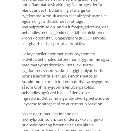
antiinflammatorisk virkning. Det bruges derfor
blandt andet til behandling af allergiske
sygdomme. Kronisk astma eller allergisk astma er
også mulige indikationer for at tage
methylprednisolon. Andre luftvejssygdomme, der
behandles med lægemidlet, er bihuleinfektioner,
kronisk obstruktiv lungesygdom (KOLS), sarkoid,
allergisk rhinitis og kronisk bronkitis.
Da lægemidlet hæmmer immunsystemets
aktivitet, behandles autoimmune sygdomme også
med methylprednisolon. Disse inkluderer
sygdomme, såsom vaskulitis, gigt, polyarthritis,
psoriasisarthritis eller lupus erythematosus.
Autoimmun, kronisk inflammatorisk tarmsygdom,
såsom Crohns sygdom eller ulcerøs colitis,
behandles også ved hjælp af den aktive
ingrediens. Det samme gælder alvorlig betændelse
i nyrerne forårsaget af en autoimmun reaktion.
Salver og cremer, der indeholder
methylprednisolon, kan undertrykke allergiske
hudreaktioner og betændelse. Den aktive
ingrediens ordineres til hudsygdomme såsom