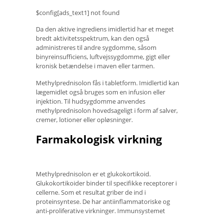
$config[ads_text1] not found
Da den aktive ingrediens imidlertid har et meget
bredt aktivitetsspektrum, kan den også
administreres til andre sygdomme, såsom
binyreinsufficiens, luftvejssygdomme, gigt eller
kronisk betændelse i maven eller tarmen.
Methylprednisolon fås i tabletform. Imidlertid kan
lægemidlet også bruges som en infusion eller
injektion. Til hudsygdomme anvendes
methylprednisolon hovedsageligt i form af salver,
cremer, lotioner eller opløsninger.
Farmakologisk virkning
Methylprednisolon er et glukokortikoid.
Glukokortikoider binder til specifikke receptorer i
cellerne. Som et resultat griber de ind i
proteinsyntese. De har antiinflammatoriske og
anti-proliferative virkninger. Immunsystemet