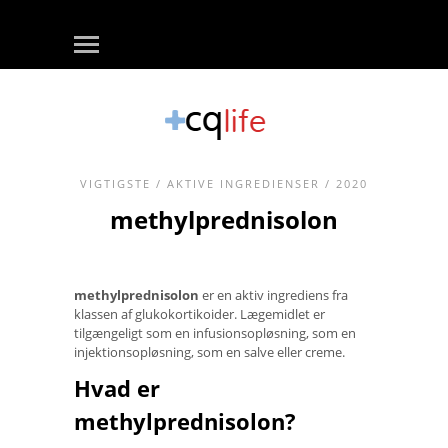
VIGTIGSTE
/
AKTIVE INGREDIENSER
/ 2020
methylprednisolon
methylprednisolon
er en aktiv ingrediens fra
klassen af ​​glukokortikoider. Lægemidlet er
tilgængeligt som en infusionsopløsning, som en
injektionsopløsning, som en salve eller creme.
Hvad er
methylprednisolon?