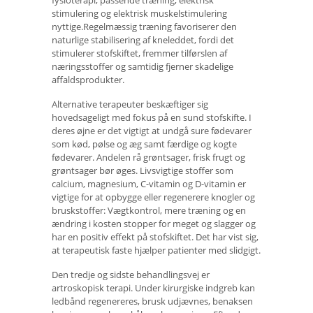
fysioterapi, passende træning, elektrisk
stimulering og elektrisk muskelstimulering
nyttige.Regelmæssig træning favoriserer den
naturlige stabilisering af kneleddet, fordi det
stimulerer stofskiftet, fremmer tilførslen af ​​
næringsstoffer og samtidig fjerner skadelige
affaldsprodukter.
Alternative terapeuter beskæftiger sig
hovedsageligt med fokus på en sund stofskifte. I
deres øjne er det vigtigt at undgå sure fødevarer
som kød, pølse og æg samt færdige og kogte
fødevarer. Andelen rå grøntsager, frisk frugt og
grøntsager bør øges. Livsvigtige stoffer som
calcium, magnesium, C-vitamin og D-vitamin er
vigtige for at opbygge eller regenerere knogler og
bruskstoffer: Vægtkontrol, mere træning og en
ændring i kosten stopper for meget og slagger og
har en positiv effekt på stofskiftet. Det har vist sig,
at terapeutisk faste hjælper patienter med slidgigt.
Den tredje og sidste behandlingsvej er
artroskopisk terapi. Under kirurgiske indgreb kan
ledbånd regenereres, brusk udjævnes, benaksen