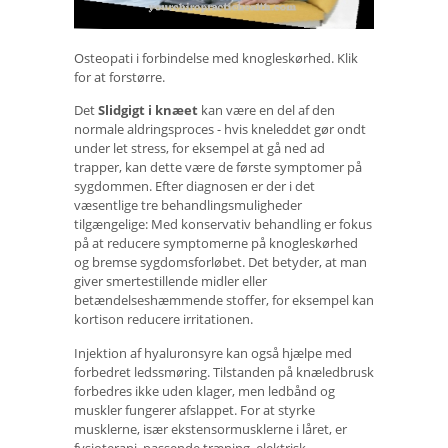
Osteopati i forbindelse med knogleskørhed. Klik
for at forstørre.
Det
Slidgigt i knæet
kan være en del af den
normale aldringsproces - hvis kneleddet gør ondt
under let stress, for eksempel at gå ned ad
trapper, kan dette være de første symptomer på
sygdommen. Efter diagnosen er der i det
væsentlige tre behandlingsmuligheder
tilgængelige: Med konservativ behandling er fokus
på at reducere symptomerne på knogleskørhed
og bremse sygdomsforløbet. Det betyder, at man
giver smertestillende midler eller
betændelseshæmmende stoffer, for eksempel kan
kortison reducere irritationen.
Injektion af hyaluronsyre kan også hjælpe med
forbedret ledssmøring. Tilstanden på knæledbrusk
forbedres ikke uden klager, men ledbånd og
muskler fungerer afslappet. For at styrke
musklerne, især ekstensormusklerne i låret, er