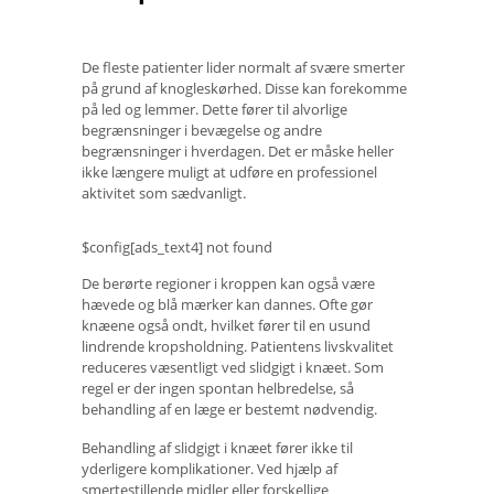
De fleste patienter lider normalt af svære smerter
på grund af knogleskørhed. Disse kan forekomme
på led og lemmer. Dette fører til alvorlige
begrænsninger i bevægelse og andre
begrænsninger i hverdagen. Det er måske heller
ikke længere muligt at udføre en professionel
aktivitet som sædvanligt.
$config[ads_text4] not found
De berørte regioner i kroppen kan også være
hævede og blå mærker kan dannes. Ofte gør
knæene også ondt, hvilket fører til en usund
lindrende kropsholdning. Patientens livskvalitet
reduceres væsentligt ved slidgigt i knæet. Som
regel er der ingen spontan helbredelse, så
behandling af en læge er bestemt nødvendig.
Behandling af slidgigt i knæet fører ikke til
yderligere komplikationer. Ved hjælp af
smertestillende midler eller forskellige