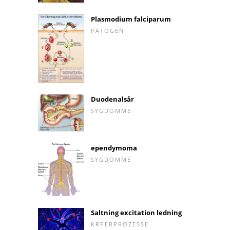
Plasmodium falciparum
PATOGEN
Duodenalsår
SYGDOMME
ependymoma
SYGDOMME
Saltning excitation ledning
KRPERPROZESSE