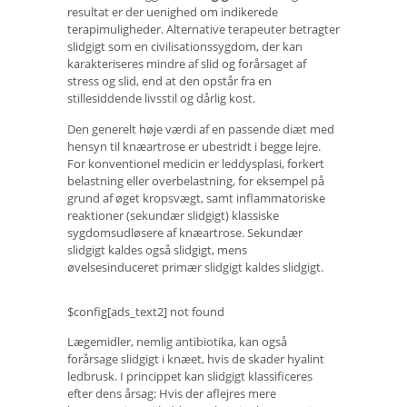
resultat er der uenighed om indikerede
terapimuligheder. Alternative terapeuter betragter
slidgigt som en civilisationssygdom, der kan
karakteriseres mindre af slid og forårsaget af
stress og slid, end at den opstår fra en
stillesiddende livsstil og dårlig kost.
Den generelt høje værdi af en passende diæt med
hensyn til knæartrose er ubestridt i begge lejre.
For konventionel medicin er leddysplasi, forkert
belastning eller overbelastning, for eksempel på
grund af øget kropsvægt, samt inflammatoriske
reaktioner (sekundær slidgigt) klassiske
sygdomsudløsere af knæartrose. Sekundær
slidgigt kaldes også slidgigt, mens
øvelsesinduceret primær slidgigt kaldes slidgigt.
$config[ads_text2] not found
Lægemidler, nemlig antibiotika, kan også
forårsage slidgigt i knæet, hvis de skader hyalint
ledbrusk. I princippet kan slidgigt klassificeres
efter dens årsag: Hvis der aflejres mere