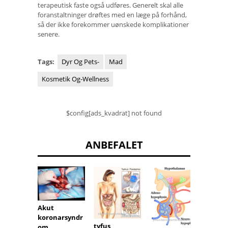
terapeutisk faste også udføres. Generelt skal alle
foranstaltninger drøftes med en læge på forhånd,
så der ikke forekommer uønskede komplikationer
senere.
Tags:
Dyr Og Pets-
Mad
Kosmetik Og-Wellness
$config[ads_kvadrat] not found
ANBEFALET
hypop
Akut
mi
koronarsyndr
tyfus
om