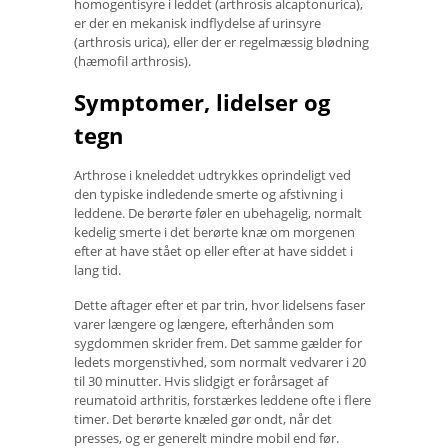
homogentisyre i leddet (arthrosis alcaptonurica),
er der en mekanisk indflydelse af urinsyre
(arthrosis urica), eller der er regelmæssig blødning
(hæmofil arthrosis).
Symptomer, lidelser og
tegn
Arthrose i kneleddet udtrykkes oprindeligt ved
den typiske indledende smerte og afstivning i
leddene. De berørte føler en ubehagelig, normalt
kedelig smerte i det berørte knæ om morgenen
efter at have stået op eller efter at have siddet i
lang tid.
Dette aftager efter et par trin, hvor lidelsens faser
varer længere og længere, efterhånden som
sygdommen skrider frem. Det samme gælder for
ledets morgenstivhed, som normalt vedvarer i 20
til 30 minutter. Hvis slidgigt er forårsaget af
reumatoid arthritis, forstærkes leddene ofte i flere
timer. Det berørte knæled gør ondt, når det
presses, og er generelt mindre mobil end før.