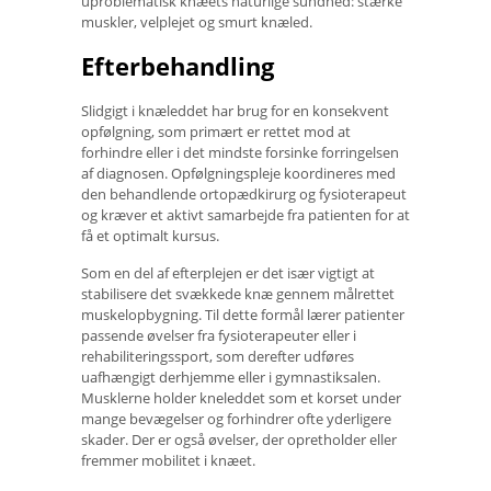
uproblematisk knæets naturlige sundhed: stærke
muskler, velplejet og smurt knæled.
Efterbehandling
Slidgigt i knæleddet har brug for en konsekvent
opfølgning, som primært er rettet mod at
forhindre eller i det mindste forsinke forringelsen
af ​​diagnosen. Opfølgningspleje koordineres med
den behandlende ortopædkirurg og fysioterapeut
og kræver et aktivt samarbejde fra patienten for at
få et optimalt kursus.
Som en del af efterplejen er det især vigtigt at
stabilisere det svækkede knæ gennem målrettet
muskelopbygning. Til dette formål lærer patienter
passende øvelser fra fysioterapeuter eller i
rehabiliteringssport, som derefter udføres
uafhængigt derhjemme eller i gymnastiksalen.
Musklerne holder kneleddet som et korset under
mange bevægelser og forhindrer ofte yderligere
skader. Der er også øvelser, der opretholder eller
fremmer mobilitet i knæet.