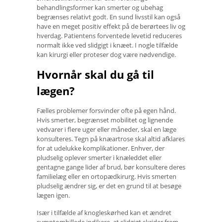
behandlingsformer kan smerter og ubehag
begrænses relativt godt. En sund livsstil kan også
have en meget positiv effekt på de berørtees liv og
hverdag. Patientens forventede levetid reduceres
normalt ikke ved slidgigt i knæet. I nogle tilfælde
kan kirurgi eller proteser dog være nødvendige.
Hvornår skal du gå til
lægen?
Fælles problemer forsvinder ofte på egen hånd.
Hvis smerter, begrænset mobilitet og lignende
vedvarer i flere uger eller måneder, skal en læge
konsulteres. Tegn på knæartrose skal altid afklares
for at udelukke komplikationer. Enhver, der
pludselig oplever smerter i knæleddet eller
gentagne gange lider af brud, bør konsultere deres
familielæg eller en ortopædkirurg. Hvis smerten
pludselig ændrer sig, er det en grund til at besøge
lægen igen.
Især i tilfælde af knogleskørhed kan et ændret
symptombillede indikere, at slidgigt skrider frem