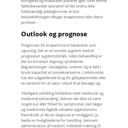
korrigeres og knæskålen placeres igen. Efter denne
fællesbevarede operation af det endnu ikke
fuldstændigt ødelagte knæ, er kun
ledudskiftningen tilbage: knæprotese eller delvis
proteser.
Outlook og prognose
Prognosen for knæartrose er beskrevet som
ugunstig. Det er en kronisk sygdom med et
progressivt sygdomsforløb. Uden behandling er
der en konstant stigning i problemer.
Begrænsninger i bevægelse, smerter og et fald i
fysisk kapacitet er konsekvenserne. I sidste ende
har den pågældende brug for gåhjælpemidler eller
en kørestol for at være i stand til at bevæge sig.
Yderligere udvikling forbedres med medicinsk og
medicinsk behandling. Selvom der ikke vil være
nogen kur eller frihed for symptomer, kan læger
og medicinske fagfolk udsætte sygdommens
fremskridt. Jo før en diagnose er muliggjort, jo
bedre er mulighederne for handling. Gennem
administration af medicin, målrettet træning til