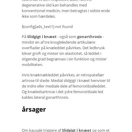
degenerative slid kan behandles med
konventionel medicin, men betragtes i sidste ende
ikke som hærdeløs.
$config[ads_text1] not found
På
Slidgigt i knæet
- også som
gonarthrosis
-
mindst en af ​​tre knogleledende artikulære
overflader på knæleddet påvirkes. Det ledbrusk
bliver groft og mister sin elasticitet, så leddet i
stigende grad begrænses i sin funktion og mister
mobiliteten.
Hvis knæknækleddet påvirkes, er retropatellær
artrose til stede. Medial slidgigt i knæet henviser til
de indre eller mediale dele af femorotibialleddet.
Og knæledsartrose i det ydre femorotibiale led
kaldes lateral gonarthrosis.
årsager
Om kausale triggere af
Slidgigt i knæet
og som et