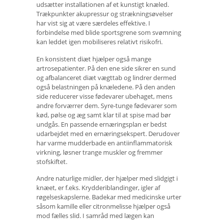
udsætter installationen af ​​et kunstigt knæled.
Trækpunkter akupressur og strækningsøvelser
har vist sig at være særdeles effektive. I
forbindelse med blide sportsgrene som svømning
kan leddet igen mobiliseres relativt risikofri.
En konsistent diæt hjælper også mange
artrosepatienter. På den ene side sikrer en sund
og afbalanceret diæt vægttab og lindrer dermed
også belastningen på knæledene. På den anden
side reducerer visse fødevarer ubehaget, mens
andre forværrer dem. Syre-tunge fødevarer som
kød, pølse og æg samt klar til at spise mad bør
undgås. En passende ernæringsplan er bedst
udarbejdet med en ernæringsekspert. Derudover
har varme mudderbade en antiinflammatorisk
virkning, løsner trange muskler og fremmer
stofskiftet.
Andre naturlige midler, der hjælper med slidgigt i
knæet, er f.eks. Krydderiblandinger, igler af
røgelseskapslerne. Badekar med medicinske urter
såsom kamille eller citronmelisse hjælper også
mod fælles slid. I samråd med lægen kan