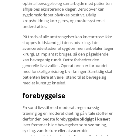
optimal bevægelse og samarbejde med patienten
afhjælpes eksisterende klager. Derudover kan
sygdomsforløbet påvirkes positivt. Dårlig
kropsholdning korrigeres, og muskelsystemet
understøttes.
På trods af alle anstrengelser kan knæartrose ikke
stoppes fuldstændigt i dens udvikling. I de
avancerede stadier af sygdommen anbefaler læger
kirurgi. Et implantat bruges, så den pågældende
kan bevæge sig rundt. Dette forbedrer den
generelle livskvalitet. Operationen er forbundet
med forskellige risici og bivirkninger. Samtidig skal
patienten lære at være i stand til at bevæge sig
med et kunstigt knæled.
forebyggelse
En sund livsstil med moderat, regelmæssig
træning og en moderat diæt rig på vitale stoffer er
derfor den bedste forebyggelse
Slidgigt i knæet
Især fremmer blide bevægelser som svømning,
cykling, vandreture eller akvacerobic