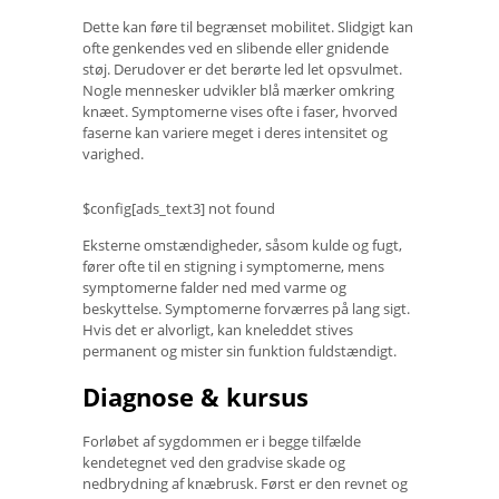
Dette kan føre til begrænset mobilitet. Slidgigt kan
ofte genkendes ved en slibende eller gnidende
støj. Derudover er det berørte led let opsvulmet.
Nogle mennesker udvikler blå mærker omkring
knæet. Symptomerne vises ofte i faser, hvorved
faserne kan variere meget i deres intensitet og
varighed.
$config[ads_text3] not found
Eksterne omstændigheder, såsom kulde og fugt,
fører ofte til en stigning i symptomerne, mens
symptomerne falder ned med varme og
beskyttelse. Symptomerne forværres på lang sigt.
Hvis det er alvorligt, kan kneleddet stives
permanent og mister sin funktion fuldstændigt.
Diagnose & kursus
Forløbet af sygdommen er i begge tilfælde
kendetegnet ved den gradvise skade og
nedbrydning af knæbrusk. Først er den revnet og