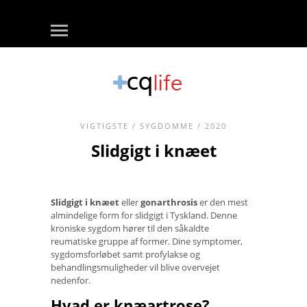
VIGTIGSTE
/
SYGDOMME
/ 2020
Slidgigt i knæet
Slidgigt i knæet
eller
gonarthrosis
er den mest
almindelige form for slidgigt i Tyskland. Denne
kroniske sygdom hører til den såkaldte
reumatiske gruppe af former. Dine symptomer,
sygdomsforløbet samt profylakse og
behandlingsmuligheder vil blive overvejet
nedenfor.
Hvad er knæartrose?