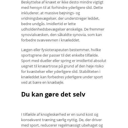
Beskyttelse af knæet er ikke desto mindre vigtigt
med hensyn til at forhindre yderligere slid. Dette
inkluderer, at massive bøjnings- og
vridningsbevægelser, der understreger leddet,
bedre undgås. Imidlertid er lette
udholdenhedsbevægelser ønskelige. De fremmer
synovialvæsken, den såkaldte synovia, som kan
forbedre svæveevnen i knæleddet.
Lægen eller fysioterapeuten bestemmer, hvilke
sportsgrene der passer til det enkelte tilfælde.
Sport med dueller eller spring er imidlertid absolut
uegnet til knæartrose på grund af den høje risiko
for kvæstelser eller yderligere slid. Stabiliteten i
knæleddet kan forbedres yderligere under sport
ved at bære en knæbøjle.
Du kan gøre det selv
I tilfælde af knogleskørhed er en sund kost og
konsekvent træning særlig nyttig. De, der driver
med sport, reducerer regelmæssigt ubehaget og