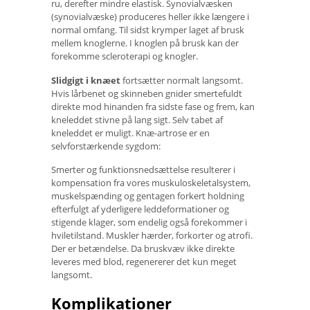
ru, derefter mindre elastisk. Synovialvæsken
(synovialvæske) produceres heller ikke længere i
normal omfang. Til sidst krymper laget af brusk
mellem knoglerne. I knoglen på brusk kan der
forekomme scleroterapi og knogler.
Slidgigt i knæet
fortsætter normalt langsomt.
Hvis lårbenet og skinneben gnider smertefuldt
direkte mod hinanden fra sidste fase og frem, kan
kneleddet stivne på lang sigt. Selv tabet af
kneleddet er muligt. Knæ-artrose er en
selvforstærkende sygdom:
Smerter og funktionsnedsættelse resulterer i
kompensation fra vores muskuloskeletalsystem,
muskelspænding og gentagen forkert holdning
efterfulgt af yderligere leddeformationer og
stigende klager, som endelig også forekommer i
hviletilstand. Muskler hærder, forkorter og atrofi.
Der er betændelse. Da bruskvæv ikke direkte
leveres med blod, regenererer det kun meget
langsomt.
Komplikationer