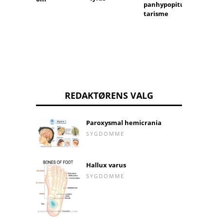
panhypopitui
tarisme
REDAKTØRENS VALG
Paroxysmal hemicrania
SYGDOMME
Hallux varus
SYGDOMME