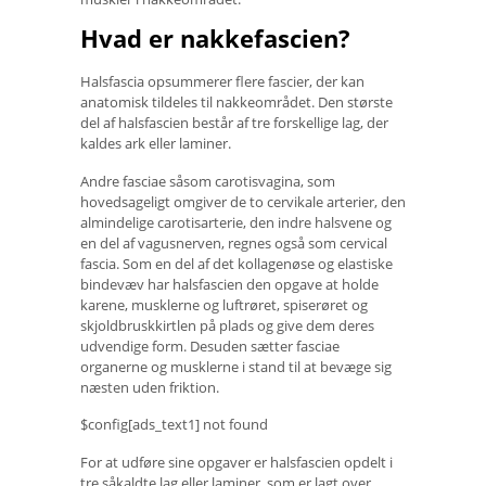
Hvad er nakkefascien?
Halsfascia opsummerer flere fascier, der kan
anatomisk tildeles til nakkeområdet. Den største
del af halsfascien består af tre forskellige lag, der
kaldes ark eller laminer.
Andre fasciae såsom carotisvagina, som
hovedsageligt omgiver de to cervikale arterier, den
almindelige carotisarterie, den indre halsvene og
en del af vagusnerven, regnes også som cervical
fascia. Som en del af det kollagenøse og elastiske
bindevæv har halsfascien den opgave at holde
karene, musklerne og luftrøret, spiserøret og
skjoldbruskkirtlen på plads og give dem deres
udvendige form. Desuden sætter fasciae
organerne og musklerne i stand til at bevæge sig
næsten uden friktion.
$config[ads_text1] not found
For at udføre sine opgaver er halsfascien opdelt i
tre såkaldte lag eller laminer, som er lagt over