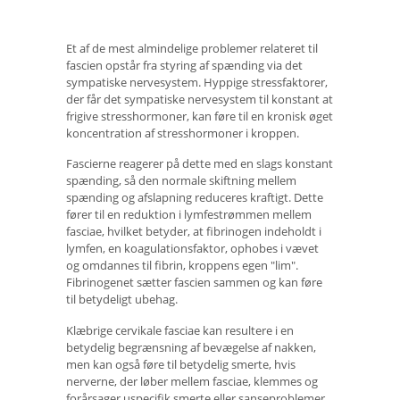
Et af de mest almindelige problemer relateret til
fascien opstår fra styring af spænding via det
sympatiske nervesystem. Hyppige stressfaktorer,
der får det sympatiske nervesystem til konstant at
frigive stresshormoner, kan føre til en kronisk øget
koncentration af stresshormoner i kroppen.
Fascierne reagerer på dette med en slags konstant
spænding, så den normale skiftning mellem
spænding og afslapning reduceres kraftigt. Dette
fører til en reduktion i lymfestrømmen mellem
fasciae, hvilket betyder, at fibrinogen indeholdt i
lymfen, en koagulationsfaktor, ophobes i vævet
og omdannes til fibrin, kroppens egen "lim".
Fibrinogenet sætter fascien sammen og kan føre
til betydeligt ubehag.
Klæbrige cervikale fasciae kan resultere i en
betydelig begrænsning af bevægelse af nakken,
men kan også føre til betydelig smerte, hvis
nerverne, der løber mellem fasciae, klemmes og
forårsager uspecifik smerte eller sanseproblemer.