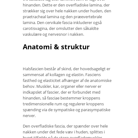
hinanden. Dette er den overfladiske lamina, der
strækker sig over hele nakken under huden, den
praetracheal lamina og den præevertebrale
lamina. Den cervikale fascia inkluderer også
carotisvagina, der omslutter den såkaldte
vaskulære og nervesnor i nakken.
Anatomi & struktur
Halsfascien består af skind, der hovedsageligt er
sammensat af kollagen og elastin. Fasciens
fasthed og elasticitet afhænger af de anatomiske
behov. Muskler, kar, organer eller nerver er
indkapslet af fascier, der er forbundet med
hinanden, så fasciae bestemmer kroppens
tredimensionelle rum og regulerer kroppens
spænding via de sympatiske og parasympatiske
nerver.
Den overfladiske fascia, der spænder over hele
nakken under det fede væv i huden, splittes i
hvert tilfælde på de store overflademuskler,