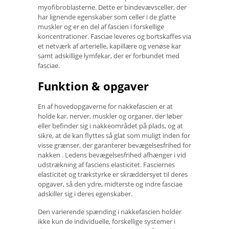
myofibroblasterne. Dette er bindevævsceller, der
har lignende egenskaber som celler i de glatte
muskler og er en del af fascien i forskellige
koncentrationer. Fasciae leveres og bortskaffes via
et netværk af arterielle, kapillære og venøse kar
samt adskillige lymfekar, der er forbundet med
fasciae.
Funktion & opgaver
En af hovedopgaverne for nakkefascien er at
holde kar, nerver, muskler og organer, der løber
eller befinder sig i nakkeområdet på plads, og at
sikre, at de kan flyttes så glat som muligt inden for
visse grænser, der garanterer bevægelsesfrihed for
nakken . Ledens bevægelsesfrihed afhænger i vid
udstrækning af fasciens elasticitet. Fasciernes
elasticitet og trækstyrke er skræddersyet til deres
opgaver, så den ydre, midterste og indre fasciae
adskiller sig i deres egenskaber.
Den varierende spænding i nakkefascien holder
ikke kun de individuelle, forskellige systemer i