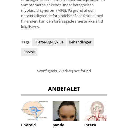
Symptomerne er kendt under betegnelsen
myofascial syndrom (MFS). På grund af den
netværkslignende forbindelse af alle fasciae med
hinanden, kan den forårsagede smerte ikke altid
lokaliseres.
Tags:
Hjerte-Og-Cyklus
Behandlinger
Parasit
$config[ads_kvadrat] not found
ANBEFALET
Choroid
pande
Intern
Muske