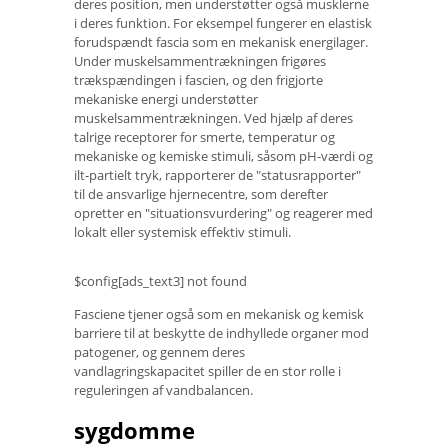
deres position, men understøtter også musklerne
i deres funktion. For eksempel fungerer en elastisk
forudspændt fascia som en mekanisk energilager.
Under muskelsammentrækningen frigøres
trækspændingen i fascien, og den frigjorte
mekaniske energi understøtter
muskelsammentrækningen. Ved hjælp af deres
talrige receptorer for smerte, temperatur og
mekaniske og kemiske stimuli, såsom pH-værdi og
ilt-partielt tryk, rapporterer de "statusrapporter"
til de ansvarlige hjernecentre, som derefter
opretter en "situationsvurdering" og reagerer med
lokalt eller systemisk effektiv stimuli.
$config[ads_text3] not found
Fasciene tjener også som en mekanisk og kemisk
barriere til at beskytte de indhyllede organer mod
patogener, og gennem deres
vandlagringskapacitet spiller de en stor rolle i
reguleringen af ​​vandbalancen.
sygdomme