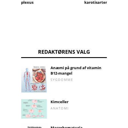
plexus
karotisarterie
l
REDAKTØRENS VALG
Anæmi på grund af vitamin
B12-mangel
SYGDOMME
Kimceller
ANATOMI
Macrohematuria