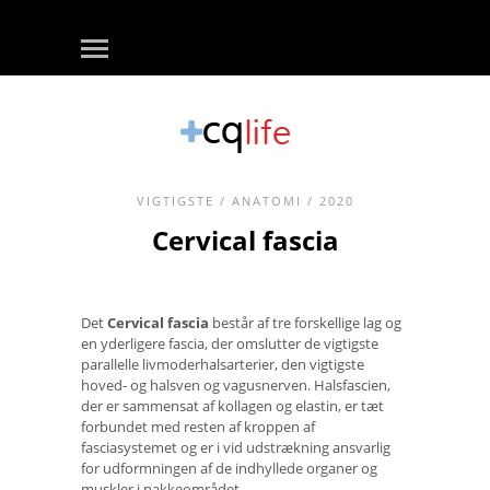
VIGTIGSTE
/
ANATOMI
/ 2020
Cervical fascia
Det
Cervical fascia
består af tre forskellige lag og
en yderligere fascia, der omslutter de vigtigste
parallelle livmoderhalsarterier, den vigtigste
hoved- og halsven og vagusnerven. Halsfascien,
der er sammensat af kollagen og elastin, er tæt
forbundet med resten af ​​kroppen af ​​
fasciasystemet og er i vid udstrækning ansvarlig
for udformningen af ​​de indhyllede organer og
muskler i nakkeområdet.