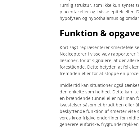
rumlig struktur, som ikke kun synteti
placentaceller og i visse epitelceller.
hypofysen og hypothalamus og omdann
Funktion & opgav
Kort sagt repræsenterer smertefølelser
Nociceptorer i visse væv rapporterer 
læsioner, for at signalere, at der alle
forestående. Dette betyder, at folk læ
fremtiden eller for at stoppe en proce
Imidlertid kan situationer også tænkes
den enkelte som helhed. Dette kan f.ek
en brændende tunnel eller når man for
kvæstelser såsom et brudt ben eller åb
beskyttende funktion af smerter vise s
vores krop frigive endorfiner for midl
generere euforiske, frygtundertrykkend