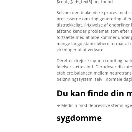
$config[ads_text3] not found
Selvom den biokemiske proces med sme
processerne omkring generering af eu
tilstrækkeligt. Frigivelse af endorfine
afstand kender problemet, som efter en
fortsætte med at løbe kommer under pr
mange langdistanceløbere formår at ove
virkninger af at vedvare.
Derefter drejer kroppen rundt og hæl
følelser sættes ind. Derudover diskutere
etablere balancen mellem neurotrans
belønningssystem, selv i normale dagli
Du kan finde din 
➔ Medicin mod depressive stemninger
sygdomme