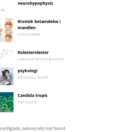
neurohypophysis
OMI
Kronisk betændelse i
mandlen
SYGDOMME
Kolesterolester
LABORATORIEVÆRDIER
psykologi
BEHANDLINGER
Candida tropis
PATOGEN
config[ads_neboscreb] not found