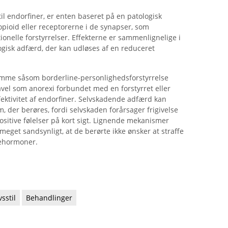
il endorfiner, er enten baseret på en patologisk
opioid eller receptorerne i de synapser, som
onelle forstyrrelser. Effekterne er sammenlignelige i
logisk adfærd, der kan udløses af en reduceret
domme såsom borderline-personlighedsforstyrrelse
vel som anorexi forbundet med en forstyrret eller
ffektivitet af endorfiner. Selvskadende adfærd kan
, der berøres, fordi selvskaden forårsager frigivelse
positive følelser på kort sigt. Lignende mekanismer
eget sandsynligt, at de berørte ikke ønsker at straffe
kehormoner.
sstil
Behandlinger