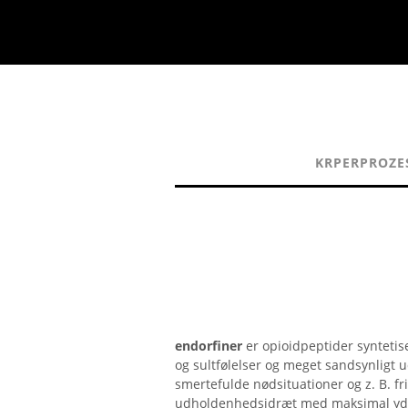
KRPERPROZE
endorfiner
er opioidpeptider syntetis
og sultfølelser og meget sandsynligt ud
smertefulde nødsituationer og z. B. 
udholdenhedsidræt med maksimal ydeev