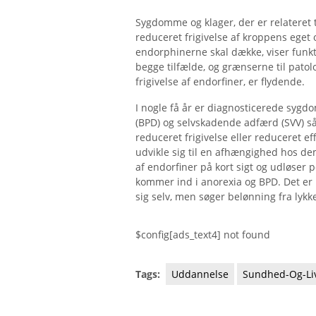
Sygdomme og klager, der er relateret t
reduceret frigivelse af kroppens eget 
endorphinerne skal dække, viser funkti
begge tilfælde, og grænserne til pato
frigivelse af endorfiner, er flydende.
I nogle få år er diagnosticerede syg
(BPD) og selvskadende adfærd (SVV) så
reduceret frigivelse eller reduceret e
udvikle sig til en afhængighed hos dem
af endorfiner på kort sigt og udløser 
kommer ind i anorexia og BPD. Det er m
sig selv, men søger belønning fra lyk
$config[ads_text4] not found
Tags:
Uddannelse
Sundhed-Og-Liv