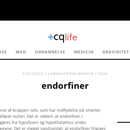
SSE
MAD
UDDANNELSE
MEDICIN
GRAVIDITET
VIGTIGSTE
/
LABORATORIEVÆRDIER
/ 2020
endorfiner
eret af kroppen selv, som har indflydelse på smerter
løser eufori. Det er sikkert, at endorfiner i
frigøres fra hypofysen og hypothalamus under
ne. Det er meget sandsynligt, at endorfiner frigives