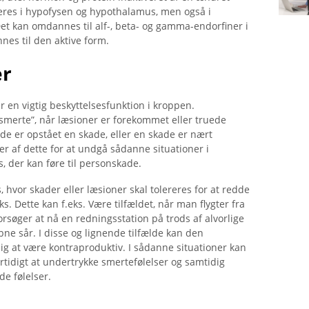
seres i hypofysen og hypothalamus, men også i
 Det kan omdannes til alf-, beta- og gamma-endorfiner i
es til den aktive form.
er
 en vigtig beskyttelsesfunktion i kroppen.
“smerte”, når læsioner er forekommet eller truede
rede er opstået en skade, eller en skade er nært
rer af dette for at undgå sådanne situationer i
s, der kan føre til personskade.
, hvor skader eller læsioner skal tolereres for at redde
s. Dette kan f.eks. Være tilfældet, når man flygter fra
søger at nå en redningsstation på trods af alvorlige
ne sår. I disse og lignende tilfælde kan den
ig at være kontraproduktiv. I sådanne situationer kan
ertidigt at undertrykke smertefølelser og samtidig
e følelser.