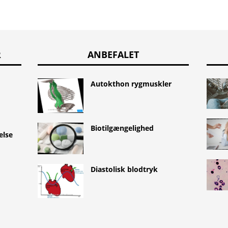
R
ANBEFALET
Autokthon rygmuskler
Biotilgængelighed
else
Diastolisk blodtryk