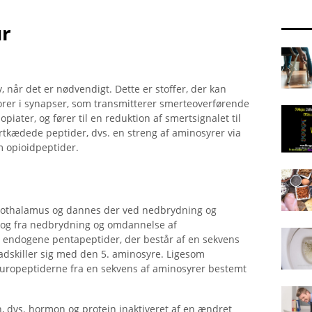
ur
 når det er nødvendigt. Dette er stoffer, der kan
orer i synapser, som transmitterer smerteoverførende
piater, og fører til en reduktion af smertsignalet til
rtkædede peptider, dvs. en streng af aminosyrer via
m opioidpeptider.
ypothalamus og dannes der ved nedbrydning og
 og fra nedbrydning og omdannelse af
 endogene pentapeptider, der består af en sekvens
adskiller sig med den 5. aminosyre. Ligesom
uropeptiderne fra en sekvens af aminosyrer bestemt
 dvs. hormon og protein inaktiveret af en ændret