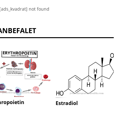
[ads_kvadrat] not found
ANBEFALET
hropoietin
Estradiol
interl