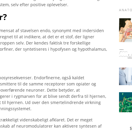
tem, selv efter positive oplevelser.
ANAT
r?
mmensat af stavelsen endo, synonymt med indersiden
net til at indikere, at det er et stof, der ligner
roppen selv. Der kendes faktisk tre forskellige
orfiner, der syntetiseres i hypofysen og hypothalamus,
osyresekvenser. Endorfinerne, også kaldet
smittere til de samme receptorer som opiater og
eoverførende neuroner. Dette betyder, at
rer i rygmarven for at blive sendt derfra til hjernen,
 til hjernen. Ud over den smertelindrende virkning
lønningssystemet.
trækkeligt videnskabeligt afklaret. Det er meget
nskab af neuromodulatorer kan aktivere syntesen af ​​
$