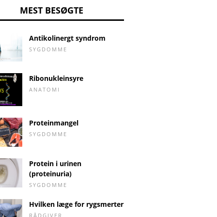
MEST BESØGTE
Antikolinergt syndrom
SYGDOMME
Ribonukleinsyre
ANATOMI
Proteinmangel
SYGDOMME
Protein i urinen
(proteinuria)
SYGDOMME
Hvilken læge for rygsmerter
RÅDGIVER