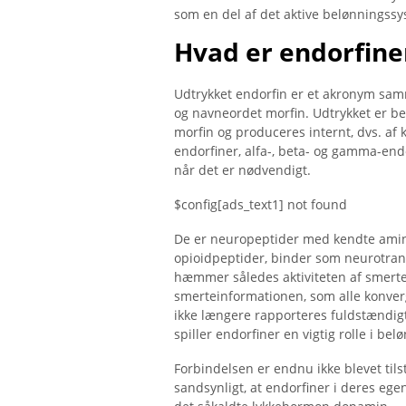
som en del af det aktive belønningssys
Hvad er endorfine
Udtrykket endorfin er et akronym sa
og navneordet morfin. Udtrykket er bereg
morfin og produceres internt, dvs. af k
endorfiner, alfa-, beta- og gamma-end
når det er nødvendigt.
$config[ads_text1] not found
De er neuropeptider med kendte amin
opioidpeptider, binder som neurotran
hæmmer således aktiviteten af ​​smert
smerteinformationen, som alle konverge
ikke længere rapporteres fuldstændigt
spiller endorfiner en vigtig rolle i be
Forbindelsen er endnu ikke blevet tils
sandsynligt, at endorfiner i deres ege