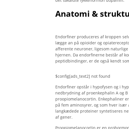
det såkaldte lykkehormon dopamin.
Anatomi & strukt
Endorfiner produceres af kroppen selv,
lægge an på opioider og opiaterecept
afferente neuroner, ligesom naturlige o
hjernen. Da endorfinerne består af ko
peptidbindinger, er de også kendt so
$config[ads_text2] not found
Endorfiner opstår i hypofysen og i h
nedbrydning af proenkephalin A og B
proopiomelanocortin. Enkephaliner er
på fem aminosyrer, og som hver især 
langkædede proteiner syntetiseres ne
af gener.
Proopiomelanocortin er en prohormon,