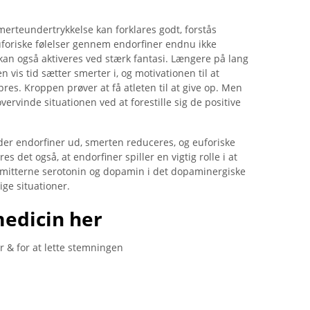
rteundertrykkelse kan forklares godt, forstås
foriske følelser gennem endorfiner endnu ikke
r kan også aktiveres ved stærk fantasi. Længere på lang
 vis tid sætter smerter i, og motivationen til at
es. Kroppen prøver at få atleten til at give op. Men
rvinde situationen ved at forestille sig de positive
der endorfiner ud, smerten reduceres, og euforiske
s det også, at endorfiner spiller en vigtig rolle i at
mitterne serotonin og dopamin i det dopaminergiske
ge situationer.
medicin her
 & for at lette stemningen