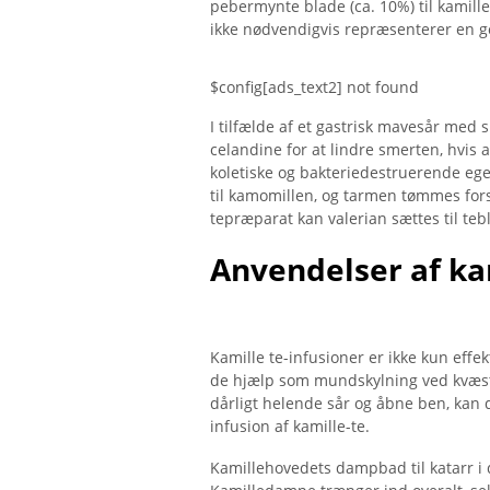
pebermynte blade (ca. 10%) til kamille 
ikke nødvendigvis repræsenterer en god
$config[ads_text2] not found
I tilfælde af et gastrisk mavesår med 
celandine for at lindre smerten, hvis 
koletiske og bakteriedestruerende egen
til kamomillen, og tarmen tømmes for
tepræparat kan valerian sættes til t
Anvendelser af ka
Kamille te-infusioner er ikke kun effek
de hjælp som mundskylning ved kvæstel
dårligt helende sår og åbne ben, kan 
infusion af kamille-te.
Kamillehovedets dampbad til katarr i 