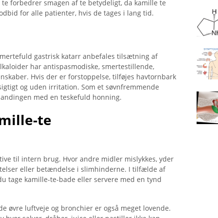
te forbedrer smagen af ​​te betydeligt, da kamille te
bid for alle patienter, hvis de tages i lang tid.
smertefuld gastrisk katarr anbefales tilsætning af
alkaloider har antispasmodiske, smertestillende,
skaber. Hvis der er forstoppelse, tilføjes havtornbark
sigtigt og uden irritation. Som et søvnfremmende
eblandingen med en teskefuld honning.
mille-te
tive til intern brug. Hvor andre midler mislykkes, yder
ser eller betændelse i slimhinderne. I tilfælde af
du tage kamille-te-bade eller servere med en tynd
de øvre luftveje og bronchier er også meget lovende.