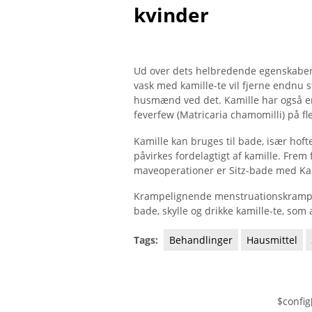
kvinder
Ud over dets helbredende egenskaber
vask med kamille-te vil fjerne endnu s
husmænd ved det. Kamille har også en
feverfew (Matricaria chamomilli) på f
Kamille kan bruges til bade, især ho
påvirkes fordelagtigt af kamille. Frem
maveoperationer er Sitz-bade med Kami
Krampelignende menstruationskramper
bade, skylle og drikke kamille-te, som 
Tags:
Behandlinger
Hausmittel
$config