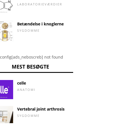
LABORATORIEVÆRDIER
Betændelse i knoglerne
SYGDOMME
config[ads_neboscreb] not found
MEST BESØGTE
celle
ANATOMI
Vertebral joint arthrosis
SYGDOMME