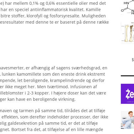
e) har mellem 0,1% og 0,6% essentielle olier med det
ar en speciel antiinflammatorisk kvalitet. Kamille
 bitre stoffer, klorofyll og fosforsyresalte. Muligheden
sesresultater med denne te er baseret på denne række
$
 mavesmerter, er afhængig af sagens sværhedsgrad, en
age, lunken kamomillete som den eneste drink ekstremt
pende, let beroligende, krampelindrende og derfor
r ikke meget her. Men tværtimod. Infusionen af ​​
milleblomster i 2-3 kopper. I højere doser kan det være
nger kan have en beroligende virkning.
maven og tarmen på samme tid, tilrådes det at tilføje
øge effekten, som derefter indeholder processer, der ikke
elig galdesekretion på samme tid, er det at tilføje
et. Bortset fra det, at tilføjelse af en lille mængde