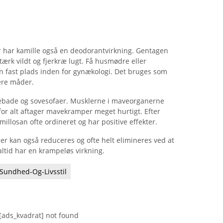
 har kamille også en deodorantvirkning. Gentagen
tærk vildt og fjerkræ lugt. Få husmødre eller
 fast plads inden for gynækologi. Det bruges som
lere måder.
ftebade og sovesofaer. Musklerne i maveorganerne
 for alt aftager mavekramper meget hurtigt. Efter
llosan ofte ordineret og har positive effekter.
 kan også reduceres og ofte helt elimineres ved at
altid har en krampeløs virkning.
Sundhed-Og-Livsstil
[ads_kvadrat] not found