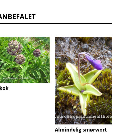
ANBEFALET
Indisk
skok
Almindelig smørwort