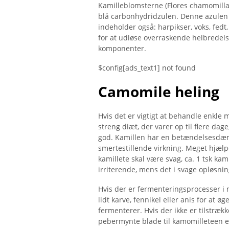
Kamilleblomsterne (Flores chamomilla
blå carbonhydridzulen. Denne azulen h
indeholder også: harpikser, voks, fedt,
for at udløse overraskende helbredel
komponenter.
$config[ads_text1] not found
Camomile heling
Hvis det er vigtigt at behandle enkle
streng diæt, der varer op til flere d
god. Kamillen har en betændelsesdæm
smertestillende virkning. Meget hjælpe
kamillete skal være svag, ca. 1 tsk ka
irriterende, mens det i svage opløsni
Hvis der er fermenteringsprocesser i 
lidt karve, fennikel eller anis for at 
fermenterer. Hvis der ikke er tilstrækk
pebermynte blade til kamomilleteen egn