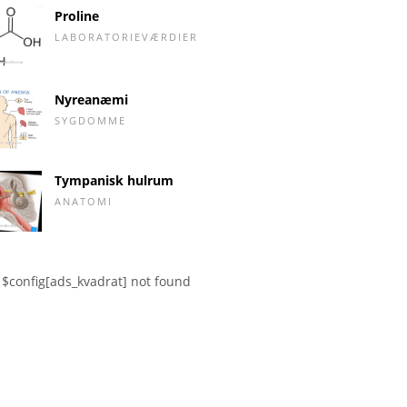
Proline
LABORATORIEVÆRDIER
Nyreanæmi
SYGDOMME
Tympanisk hulrum
ANATOMI
$config[ads_kvadrat] not found