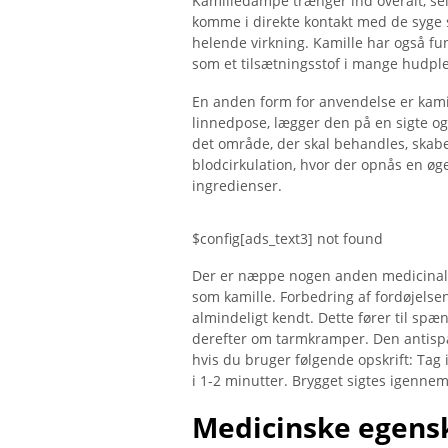
Kamilledampe trænger ind overalt, selv 
komme i direkte kontakt med de syge s
helende virkning. Kamille har også fun
som et tilsætningsstof i mange hudpl
En anden form for anvendelse er kamil
linnedpose, lægger den på en sigte o
det område, der skal behandles, skab
blodcirkulation, hvor der opnås en øge
ingredienser.
$config[ads_text3] not found
Der er næppe nogen anden medicinalp
som kamille. Forbedring af fordøjels
almindeligt kendt. Dette fører til sp
derefter om tarmkramper. Den antispas
hvis du bruger følgende opskrift: Tag 
i 1-2 minutter. Brygget sigtes igennem 
Medicinske egensk