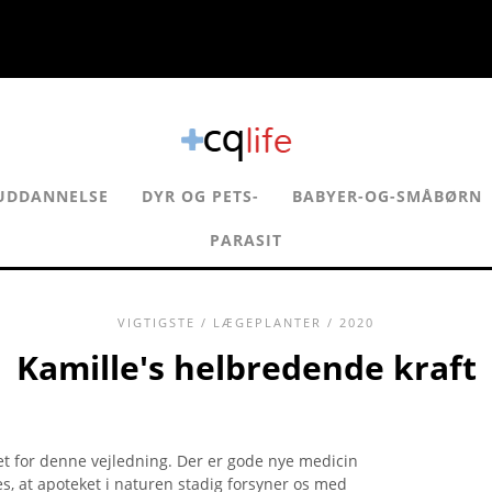
UDDANNELSE
DYR OG PETS-
BABYER-OG-SMÅBØRN
PARASIT
VIGTIGSTE
/
LÆGEPLANTER
/ 2020
Kamille's helbredende kraft
t for denne vejledning. Der er gode nye medicin
, at apoteket i naturen stadig forsyner os med