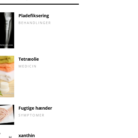
Pladefiksering
BEHANDLINGER
Tetræolie
MEDICIN
Fugtige hænder
SYMPTOMER
xanthin