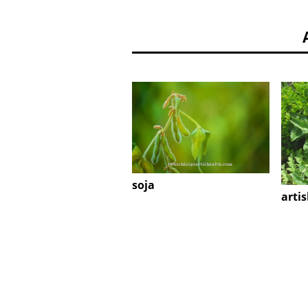
soja
arti