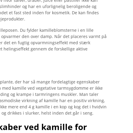
hvor salver, dråber, juice eller pastiller ikke kan
limhinder og har en uforlignelig beroligende og
det et fast sted inden for kosmetik. De kan findes
ejeprodukter.
leposen. Du fylder kamilleblomsterne i en lille
g opvarmer den over damp. Når det placeres varmt på
er det en fugtig opvarmningseffekt med stærk
t helingseffekt gennem de forskellige aktive
lante, der har så mange fordelagtige egenskaber
en med kamille ved vegetative tarmsygdomme er ikke
ænding og krampe i tarmringens muskler. Man taler
modiske virkning af kamille har en positiv virkning,
ikke mere end 4 g kamille i en kop og kog det i hvidvin
og drikkes i slurker, helst inden det går i seng.
aber ved kamille for