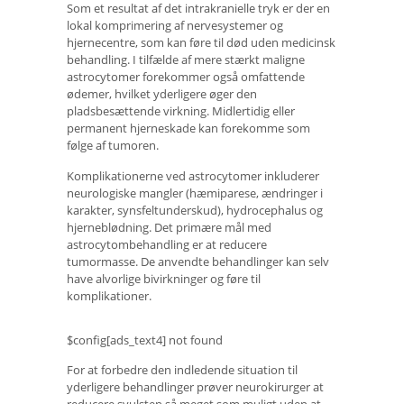
Som et resultat af det intrakranielle tryk er der en
lokal komprimering af nervesystemer og
hjernecentre, som kan føre til død uden medicinsk
behandling. I tilfælde af mere stærkt maligne
astrocytomer forekommer også omfattende
ødemer, hvilket yderligere øger den
pladsbesættende virkning. Midlertidig eller
permanent hjerneskade kan forekomme som
følge af tumoren.
Komplikationerne ved astrocytomer inkluderer
neurologiske mangler (hæmiparese, ændringer i
karakter, synsfeltunderskud), hydrocephalus og
hjerneblødning. Det primære mål med
astrocytombehandling er at reducere
tumormasse. De anvendte behandlinger kan selv
have alvorlige bivirkninger og føre til
komplikationer.
$config[ads_text4] not found
For at forbedre den indledende situation til
yderligere behandlinger prøver neurokirurger at