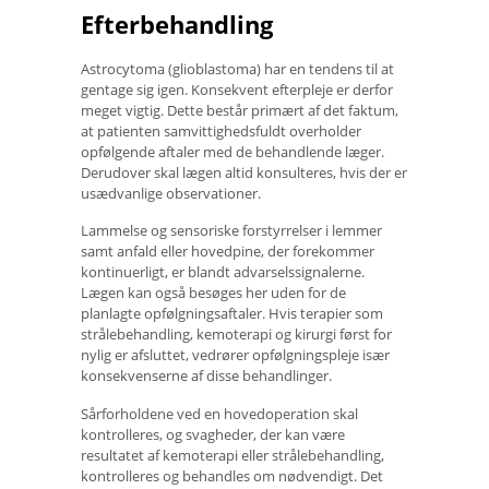
Efterbehandling
Astrocytoma (glioblastoma) har en tendens til at
gentage sig igen. Konsekvent efterpleje er derfor
meget vigtig. Dette består primært af det faktum,
at patienten samvittighedsfuldt overholder
opfølgende aftaler med de behandlende læger.
Derudover skal lægen altid konsulteres, hvis der er
usædvanlige observationer.
Lammelse og sensoriske forstyrrelser i lemmer
samt anfald eller hovedpine, der forekommer
kontinuerligt, er blandt advarselssignalerne.
Lægen kan også besøges her uden for de
planlagte opfølgningsaftaler. Hvis terapier som
strålebehandling, kemoterapi og kirurgi først for
nylig er afsluttet, vedrører opfølgningspleje især
konsekvenserne af disse behandlinger.
Sårforholdene ved en hovedoperation skal
kontrolleres, og svagheder, der kan være
resultatet af kemoterapi eller strålebehandling,
kontrolleres og behandles om nødvendigt. Det