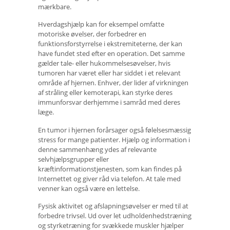
mærkbare.
Hverdagshjælp kan for eksempel omfatte
motoriske øvelser, der forbedrer en
funktionsforstyrrelse i ekstremiteterne, der kan
have fundet sted efter en operation. Det samme
gælder tale- eller hukommelsesøvelser, hvis
tumoren har været eller har siddet i et relevant
område af hjernen. Enhver, der lider af virkningen
af ​​stråling eller kemoterapi, kan styrke deres
immunforsvar derhjemme i samråd med deres
læge.
En tumor i hjernen forårsager også følelsesmæssig
stress for mange patienter. Hjælp og information i
denne sammenhæng ydes af relevante
selvhjælpsgrupper eller
kræftinformationstjenesten, som kan findes på
Internettet og giver råd via telefon. At tale med
venner kan også være en lettelse.
Fysisk aktivitet og afslapningsøvelser er med til at
forbedre trivsel. Ud over let udholdenhedstræning
og styrketræning for svækkede muskler hjælper