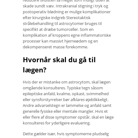
reducere svulsten så meget som muligt uden at
skade sundt væv. Intrakranial stigning i tryk og
postoperativ blødning er mulige komplikationer
efter kirurgiske indgreb Stereotaktisk
strålebehandling til astrocytomer bruges til
specifikt at dræbe tumorceller. Som en
komplikation af kroppens egne inflammatoriske
processer kan massivt hjerneødem og en
dekompenseret masse forekomme.
Hvornår skal du gå til
lægen?
Hvis der er mistanke om astrocytom, skal lægen
omgående konsulteres. Typiske tegn såsom
epileptiske anfald, kvalme, opkast, svimmelhed
eller synsforstyrrelser bør afklares øjeblikkeligt.
Andre advarselstegn er lammelse og anfald samt
generelle fysiske eller mentale mangler. Hvis et
eller flere af disse symptomer opstår, skal en læge
konsulteres for yderligere evaluering.
Dette gælder især, hvis symptomerne pludselig