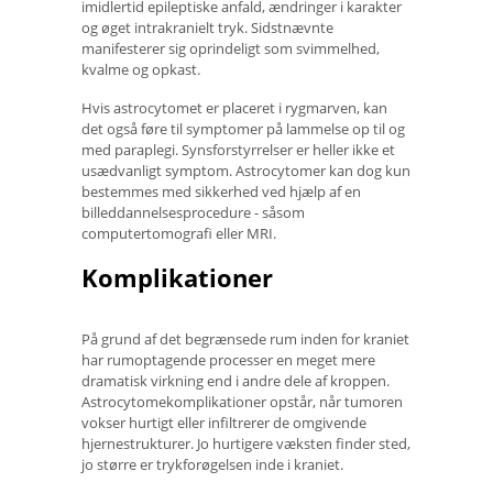
imidlertid epileptiske anfald, ændringer i karakter
og øget intrakranielt tryk. Sidstnævnte
manifesterer sig oprindeligt som svimmelhed,
kvalme og opkast.
Hvis astrocytomet er placeret i rygmarven, kan
det også føre til symptomer på lammelse op til og
med paraplegi. Synsforstyrrelser er heller ikke et
usædvanligt symptom. Astrocytomer kan dog kun
bestemmes med sikkerhed ved hjælp af en
billeddannelsesprocedure - såsom
computertomografi eller MRI.
Komplikationer
På grund af det begrænsede rum inden for kraniet
har rumoptagende processer en meget mere
dramatisk virkning end i andre dele af kroppen.
Astrocytomekomplikationer opstår, når tumoren
vokser hurtigt eller infiltrerer de omgivende
hjernestrukturer. Jo hurtigere væksten finder sted,
jo større er trykforøgelsen inde i kraniet.