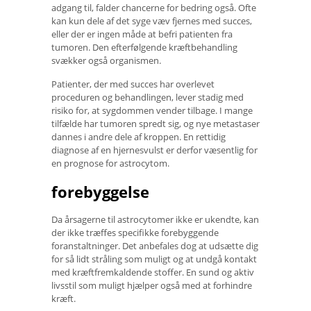
adgang til, falder chancerne for bedring også. Ofte
kan kun dele af det syge væv fjernes med succes,
eller der er ingen måde at befri patienten fra
tumoren. Den efterfølgende kræftbehandling
svækker også organismen.
Patienter, der med succes har overlevet
proceduren og behandlingen, lever stadig med
risiko for, at sygdommen vender tilbage. I mange
tilfælde har tumoren spredt sig, og nye metastaser
dannes i andre dele af kroppen. En rettidig
diagnose af en hjernesvulst er derfor væsentlig for
en prognose for astrocytom.
forebyggelse
Da årsagerne til astrocytomer ikke er ukendte, kan
der ikke træffes specifikke forebyggende
foranstaltninger. Det anbefales dog at udsætte dig
for så lidt stråling som muligt og at undgå kontakt
med kræftfremkaldende stoffer. En sund og aktiv
livsstil som muligt hjælper også med at forhindre
kræft.