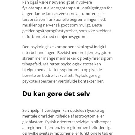
kan også være nødvendigt at involvere
fysioterapeut eller ergoterapeut i opfølgningen for
at gendanne konsekvenserne af tumorer eller
terapi så som funktionelle begrænsninger i led,
muskler og nerver så godt som muligt. Dette
gælder også sprogforstyrrelser, som ikke sjældent
er forbundet med en hjernesygdom.
Den psykologiske komponent skal også indgå i
efterbehandlingen. Bevidsthed om hjernesygdom
skræmmer mange mennesker og bekymrer sig om
tilbagefald. Målrettet psykologisk støtte kan
hjælpe med at tackle sygdommen og give de
berørte en bedre livskvalitet. Psykologer og
psykoterapeuter er værdifulde kontakter her.
Du kan gøre det selv
Selvhjælp i hverdagen kan opdeles i fysiske og
mentale områder i tilfælde af astrocytom eller
glioblastom. Fysisk orienteret selvhjælp afhænger
af regionen i hjernen, hvor gliommen befinder sig,
og hvilke svigtssymptomer eller funktionelle tab er