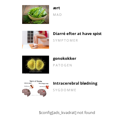
ært
MAD
Diarré efter at have spist
SYMPTOMER
gonokokker
PATOGEN
Intracerebral blødning
SYGDOMME
$config[ads_kvadrat] not found