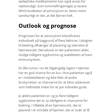
epileptiske medikamenter kan også anses for
nødvendigt. Som tommelfingerregel, jo lavere
WHO-kvaliteten af ​​astrocytom er, desto mere
sandsynligt er det, at det fjernes helt.
Outlook og prognose
Prognosen for et astrocytom klassificeres
individuelt på baggrund af flere faktorer. Udsigten
til bedring afhænger af placering og størrelse af
hjernesvulst. Derudover er der patientens alder,
mulige tidligere sygdomme og stabiliteten af ​​hans
immunsystem.
En lille tumor i en let tilgængelig region i hjernen
har en god chance for en kur. Hvis patienten også
er i middelalderen og ikke lider af andre
forstyrrelser, er chancerne for at blive udskrevet
som helbredet inden for et par måneder gode.
Jo ældre patienten er, og jo flere tidligere
sygdomme der er, jo dårligere er chancerne for
bedring. I tilfælde af en hjernesvulst, der er
placeret i et område af hjernen, der er svær at få