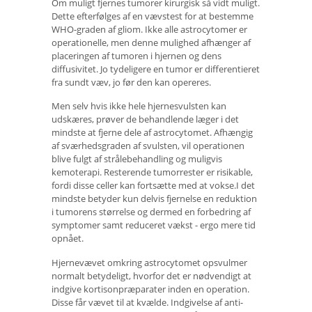
Om muligt fjernes tumorer kirurgisk så vidt muligt.
Dette efterfølges af en vævstest for at bestemme
WHO-graden af ​​gliom. Ikke alle astrocytomer er
operationelle, men denne mulighed afhænger af
placeringen af ​​tumoren i hjernen og dens
diffusivitet. Jo tydeligere en tumor er differentieret
fra sundt væv, jo før den kan opereres.
Men selv hvis ikke hele hjernesvulsten kan
udskæres, prøver de behandlende læger i det
mindste at fjerne dele af astrocytomet. Afhængig
af sværhedsgraden af ​​svulsten, vil operationen
blive fulgt af strålebehandling og muligvis
kemoterapi. Resterende tumorrester er risikable,
fordi disse celler kan fortsætte med at vokse.I det
mindste betyder kun delvis fjernelse en reduktion
i tumorens størrelse og dermed en forbedring af
symptomer samt reduceret vækst - ergo mere tid
opnået.
Hjernevævet omkring astrocytomet opsvulmer
normalt betydeligt, hvorfor det er nødvendigt at
indgive kortisonpræparater inden en operation.
Disse får vævet til at kvælde. Indgivelse af anti-