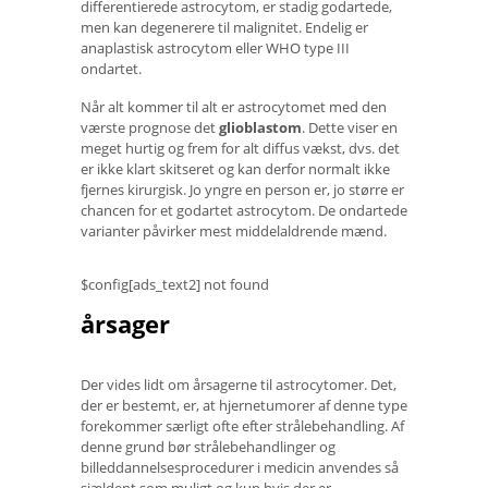
differentierede astrocytom, er stadig godartede,
men kan degenerere til malignitet. Endelig er
anaplastisk astrocytom eller WHO type III
ondartet.
Når alt kommer til alt er astrocytomet med den
værste prognose det
glioblastom
. Dette viser en
meget hurtig og frem for alt diffus vækst, dvs. det
er ikke klart skitseret og kan derfor normalt ikke
fjernes kirurgisk. Jo yngre en person er, jo større er
chancen for et godartet astrocytom. De ondartede
varianter påvirker mest middelaldrende mænd.
$config[ads_text2] not found
årsager
Der vides lidt om årsagerne til astrocytomer. Det,
der er bestemt, er, at hjernetumorer af denne type
forekommer særligt ofte efter strålebehandling. Af
denne grund bør strålebehandlinger og
billeddannelsesprocedurer i medicin anvendes så
sjældent som muligt og kun hvis der er