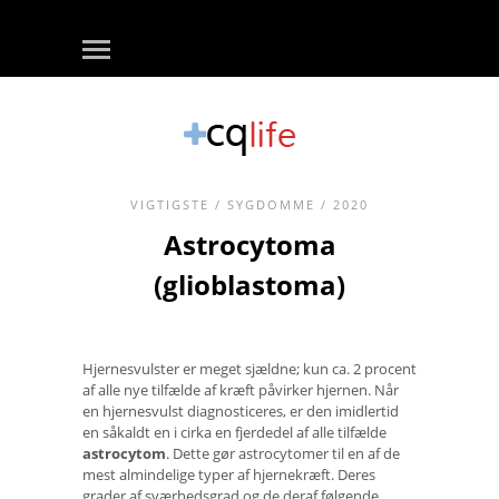
VIGTIGSTE
/
SYGDOMME
/ 2020
Astrocytoma
(glioblastoma)
Hjernesvulster er meget sjældne; kun ca. 2 procent
af alle nye tilfælde af kræft påvirker hjernen. Når
en hjernesvulst diagnosticeres, er den imidlertid
en såkaldt en i cirka en fjerdedel af alle tilfælde
astrocytom
. Dette gør astrocytomer til en af ​​de
mest almindelige typer af hjernekræft. Deres
grader af sværhedsgrad og de deraf følgende