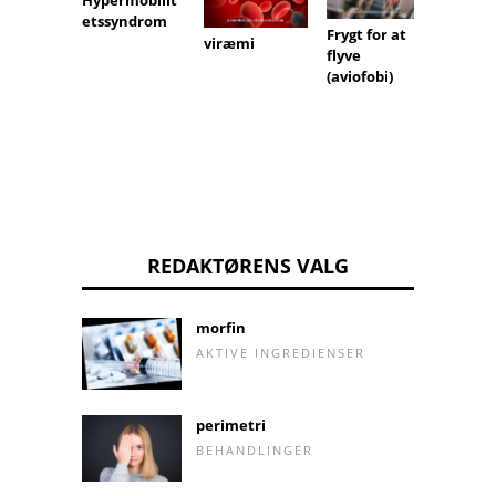
Hypermobilit
etssyndrom
Frygt for at
køres
viræmi
flyve
(aviofobi)
REDAKTØRENS VALG
morfin
AKTIVE INGREDIENSER
perimetri
BEHANDLINGER