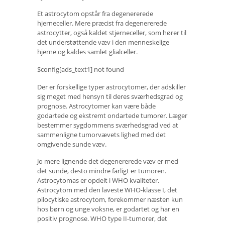
Et astrocytom opstår fra degenererede
hjerneceller. Mere præcist fra degenererede
astrocytter, også kaldet stjerneceller, som hører til
det understøttende væv i den menneskelige
hjerne og kaldes samlet glialceller.
$config[ads_text1] not found
Der er forskellige typer astrocytomer, der adskiller
sig meget med hensyn til deres sværhedsgrad og
prognose. Astrocytomer kan være både
godartede og ekstremt ondartede tumorer. Læger
bestemmer sygdommens sværhedsgrad ved at
sammenligne tumorvævets lighed med det
omgivende sunde væv.
Jo mere lignende det degenererede væv er med
det sunde, desto mindre farligt er tumoren.
Astrocytomas er opdelt i WHO kvaliteter.
Astrocytom med den laveste WHO-klasse I, det
pilocytiske astrocytom, forekommer næsten kun
hos børn og unge voksne, er godartet og har en
positiv prognose. WHO type II-tumorer, det