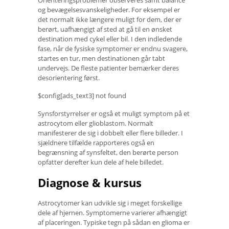
Orienteringsproblemer observeres samt balance
og bevægelsesvanskeligheder. For eksempel er
det normalt ikke længere muligt for dem, der er
berørt, uafhængigt af sted at gå til en ønsket
destination med cykel eller bil. I den indledende
fase, når de fysiske symptomer er endnu svagere,
startes en tur, men destinationen går tabt
undervejs. De fleste patienter bemærker deres
desorientering først.
$config[ads_text3] not found
Synsforstyrrelser er også et muligt symptom på et
astrocytom eller glioblastom. Normalt
manifesterer de sig i dobbelt eller flere billeder. I
sjældnere tilfælde rapporteres også en
begrænsning af synsfeltet, den berørte person
opfatter derefter kun dele af hele billedet.
Diagnose & kursus
Astrocytomer kan udvikle sig i meget forskellige
dele af hjernen. Symptomerne varierer afhængigt
af placeringen. Typiske tegn på sådan en glioma er