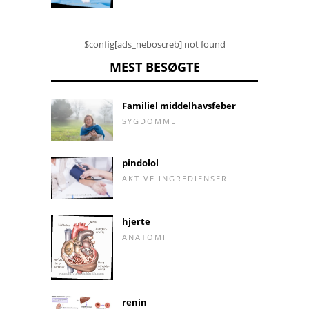
$config[ads_neboscreb] not found
MEST BESØGTE
Familiel middelhavsfeber
SYGDOMME
pindolol
AKTIVE INGREDIENSER
hjerte
ANATOMI
renin