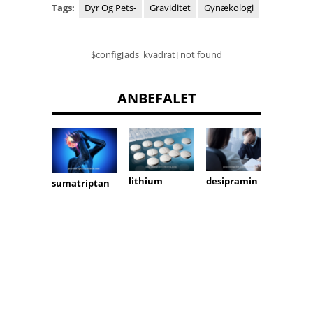
Tags:
Dyr Og Pets-
Graviditet
Gynækologi
$config[ads_kvadrat] not found
ANBEFALET
lithium
desipramin
sumatriptan
Acecl