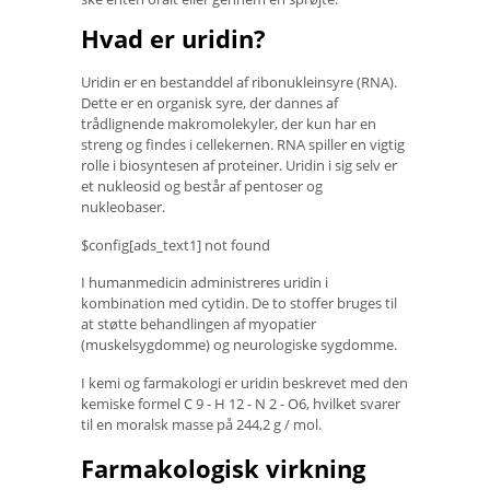
Hvad er uridin?
Uridin er en bestanddel af ribonukleinsyre (RNA).
Dette er en organisk syre, der dannes af
trådlignende makromolekyler, der kun har en
streng og findes i cellekernen. RNA spiller en vigtig
rolle i biosyntesen af ​​proteiner. Uridin i sig selv er
et nukleosid og består af pentoser og
nukleobaser.
$config[ads_text1] not found
I humanmedicin administreres uridin i
kombination med cytidin. De to stoffer bruges til
at støtte behandlingen af ​​myopatier
(muskelsygdomme) og neurologiske sygdomme.
I kemi og farmakologi er uridin beskrevet med den
kemiske formel C 9 - H 12 - N 2 - O6, hvilket svarer
til en moralsk masse på 244,2 g / mol.
Farmakologisk virkning