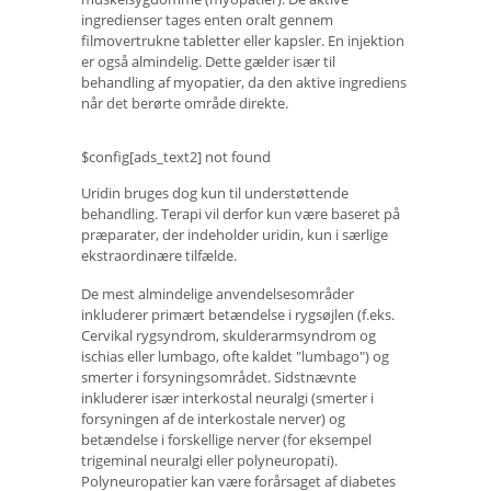
ingredienser tages enten oralt gennem
filmovertrukne tabletter eller kapsler. En injektion
er også almindelig. Dette gælder især til
behandling af myopatier, da den aktive ingrediens
når det berørte område direkte.
$config[ads_text2] not found
Uridin bruges dog kun til understøttende
behandling. Terapi vil derfor kun være baseret på
præparater, der indeholder uridin, kun i særlige
ekstraordinære tilfælde.
De mest almindelige anvendelsesområder
inkluderer primært betændelse i rygsøjlen (f.eks.
Cervikal rygsyndrom, skulderarmsyndrom og
ischias eller lumbago, ofte kaldet "lumbago") og
smerter i forsyningsområdet. Sidstnævnte
inkluderer især interkostal neuralgi (smerter i
forsyningen af ​​de interkostale nerver) og
betændelse i forskellige nerver (for eksempel
trigeminal neuralgi eller polyneuropati).
Polyneuropatier kan være forårsaget af diabetes