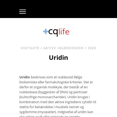
VIGTIGSTE
/
AKTIVE INGREDIENSER
/ 2020
Uridin
Uridin
beskrives som et nukleosid ifølge
biokemiske eller farmakologiske kriterier. Det er
derfor et organisk molekyle, der består af en
nukleobase (byggesten af ​​DNA) og pentoser
(kulstofrige monosaccharider). Uridin bruges i
kombination med den aktive ingrediens cytidin til
støtte for betændelse i muskels nerver og
sygdomme (myopatier). Indgivelse af uridin kan
ske enten oralt eller gennem en sprøjte.