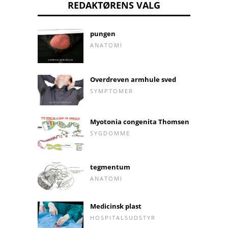
REDAKTØRENS VALG
pungen
ANATOMI
Overdreven armhule sved
SYMPTOMER
Myotonia congenita Thomsen
SYGDOMME
tegmentum
ANATOMI
Medicinsk plast
HOSPITALSUDSTYR