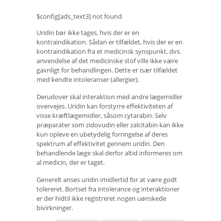
$config[ads_text3] not found
Uridin bør ikke tages, hvis der er en
kontraindikation. Sådan er tilfældet, hvis der er en
kontraindikation fra et medicinsk synspunkt, dvs.
anvendelse af det medicinske stof ville ikke være
gavnligt for behandlingen. Dette er især tilfældet
med kendte intoleranser (allergier).
Derudover skal interaktion med andre lægemidler
overvejes. Uridin kan forstyrre effektiviteten af ​​
visse kræftlægemidler, såsom cytarabin. Selv
præparater som zidovudin eller zalcitabin kan ikke
kun opleve en ubetydelig forringelse af deres
spektrum af effektivitet gennem uridin. Den
behandlende læge skal derfor altid informeres om
al medicin, der er taget.
Generelt anses uridin imidlertid for at være godt
tolereret. Bortset fra intolerance og interaktioner
er der hidtil ikke registreret nogen uønskede
bivirkninger.