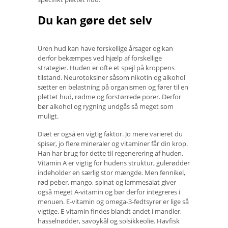
Du kan gøre det selv
Uren hud kan have forskellige årsager og kan
derfor bekæmpes ved hjælp af forskellige
strategier. Huden er ofte et spejl på kroppens
tilstand. Neurotoksiner såsom nikotin og alkohol
sætter en belastning på organismen og fører til en
plettet hud, rødme og forstørrede porer. Derfor
bør alkohol og rygning undgås så meget som
muligt.
Diæt er også en vigtig faktor. Jo mere varieret du
spiser, jo flere mineraler og vitaminer får din krop.
Han har brug for dette til regenerering af huden.
Vitamin A er vigtig for hudens struktur, gulerødder
indeholder en særlig stor mængde. Men fennikel,
rød peber, mango, spinat og lammesalat giver
også meget A-vitamin og bør derfor integreres i
menuen. E-vitamin og omega-3-fedtsyrer er lige så
vigtige. E-vitamin findes blandt andet i mandler,
hasselnødder, savoykål og solsikkeolie. Havfisk