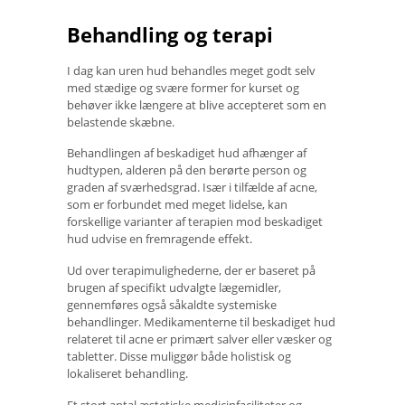
Behandling og terapi
I dag kan uren hud behandles meget godt selv
med stædige og svære former for kurset og
behøver ikke længere at blive accepteret som en
belastende skæbne.
Behandlingen af ​​beskadiget hud afhænger af
hudtypen, alderen på den berørte person og
graden af ​​sværhedsgrad. Især i tilfælde af acne,
som er forbundet med meget lidelse, kan
forskellige varianter af terapien mod beskadiget
hud udvise en fremragende effekt.
Ud over terapimulighederne, der er baseret på
brugen af ​​specifikt udvalgte lægemidler,
gennemføres også såkaldte systemiske
behandlinger. Medikamenterne til beskadiget hud
relateret til acne er primært salver eller væsker og
tabletter. Disse muliggør både holistisk og
lokaliseret behandling.
Et stort antal æstetiske medicinfaciliteter og