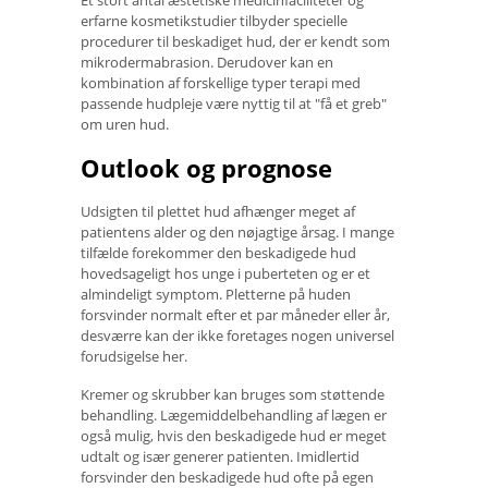
erfarne kosmetikstudier tilbyder specielle
procedurer til beskadiget hud, der er kendt som
mikrodermabrasion. Derudover kan en
kombination af forskellige typer terapi med
passende hudpleje være nyttig til at "få et greb"
om uren hud.
Outlook og prognose
Udsigten til plettet hud afhænger meget af
patientens alder og den nøjagtige årsag. I mange
tilfælde forekommer den beskadigede hud
hovedsageligt hos unge i puberteten og er et
almindeligt symptom. Pletterne på huden
forsvinder normalt efter et par måneder eller år,
desværre kan der ikke foretages nogen universel
forudsigelse her.
Kremer og skrubber kan bruges som støttende
behandling. Lægemiddelbehandling af lægen er
også mulig, hvis den beskadigede hud er meget
udtalt og især generer patienten. Imidlertid
forsvinder den beskadigede hud ofte på egen