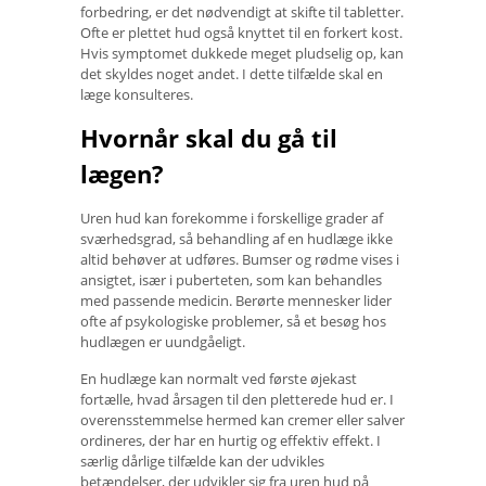
forbedring, er det nødvendigt at skifte til tabletter.
Ofte er plettet hud også knyttet til en forkert kost.
Hvis symptomet dukkede meget pludselig op, kan
det skyldes noget andet. I dette tilfælde skal en
læge konsulteres.
Hvornår skal du gå til
lægen?
Uren hud kan forekomme i forskellige grader af
sværhedsgrad, så behandling af en hudlæge ikke
altid behøver at udføres. Bumser og rødme vises i
ansigtet, især i puberteten, som kan behandles
med passende medicin. Berørte mennesker lider
ofte af psykologiske problemer, så et besøg hos
hudlægen er uundgåeligt.
En hudlæge kan normalt ved første øjekast
fortælle, hvad årsagen til den pletterede hud er. I
overensstemmelse hermed kan cremer eller salver
ordineres, der har en hurtig og effektiv effekt. I
særlig dårlige tilfælde kan der udvikles
betændelser, der udvikler sig fra uren hud på