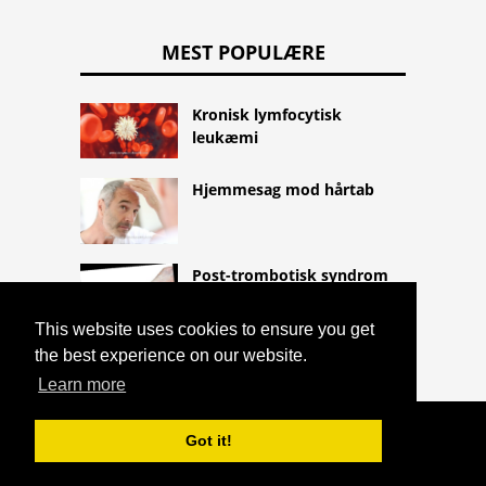
MEST POPULÆRE
Kronisk lymfocytisk
leukæmi
Hjemmesag mod hårtab
Post-trombotisk syndrom
This website uses cookies to ensure you get
the best experience on our website.
Learn more
COPYRIGHT 2026 HTTPS://CQLIFE.NET
Got it!
PLETTERET HUD
^