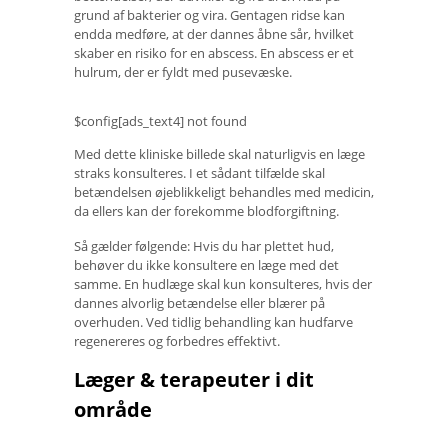
grund af bakterier og vira. Gentagen ridse kan
endda medføre, at der dannes åbne sår, hvilket
skaber en risiko for en abscess. En abscess er et
hulrum, der er fyldt med pusevæske.
$config[ads_text4] not found
Med dette kliniske billede skal naturligvis en læge
straks konsulteres. I et sådant tilfælde skal
betændelsen øjeblikkeligt behandles med medicin,
da ellers kan der forekomme blodforgiftning.
Så gælder følgende: Hvis du har plettet hud,
behøver du ikke konsultere en læge med det
samme. En hudlæge skal kun konsulteres, hvis der
dannes alvorlig betændelse eller blærer på
overhuden. Ved tidlig behandling kan hudfarve
regenereres og forbedres effektivt.
Læger & terapeuter i dit
område