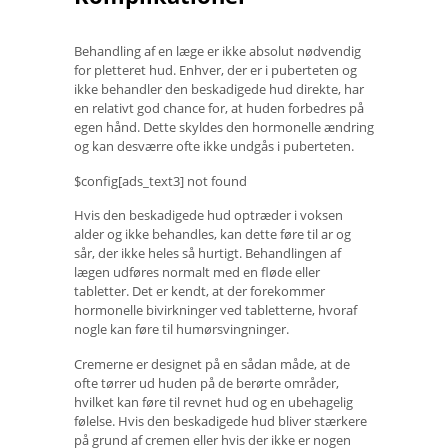
Behandling af en læge er ikke absolut nødvendig
for pletteret hud. Enhver, der er i puberteten og
ikke behandler den beskadigede hud direkte, har
en relativt god chance for, at huden forbedres på
egen hånd. Dette skyldes den hormonelle ændring
og kan desværre ofte ikke undgås i puberteten.
$config[ads_text3] not found
Hvis den beskadigede hud optræder i voksen
alder og ikke behandles, kan dette føre til ar og
sår, der ikke heles så hurtigt. Behandlingen af ​​
lægen udføres normalt med en fløde eller
tabletter. Det er kendt, at der forekommer
hormonelle bivirkninger ved tabletterne, hvoraf
nogle kan føre til humørsvingninger.
Cremerne er designet på en sådan måde, at de
ofte tørrer ud huden på de berørte områder,
hvilket kan føre til revnet hud og en ubehagelig
følelse. Hvis den beskadigede hud bliver stærkere
på grund af cremen eller hvis der ikke er nogen