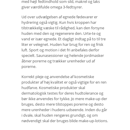
med højt fedtindhold som sild, makrel og laks
giver værdifulde omega 3-fedtsyrer.
Ud over udvælgelsen af ​​egnede fødevarer er
hydrering også vigtig. Kun hvis kroppen har
tilstrækkelig væske til rådighed, kan den forsyne
huden med den og regenerere den. Urte-te og
vand er især egnede. Et dagligt indtag på to til tre
liter er velegnet. Huden har brug for ren og frisk
luft. Sport og motion i det fri anbefales derfor
specielt. Saunasessioner og helende jordmasker
åbner porerne og trækker urenheder ud af
porerne.
Korrekt pleje og anvendelse af kosmetiske
produkter af høj kvalitet er også vigtige for en ren
hudfarve. Kosmetiske produkter skal
dermatologisk testes for deres hudtolerance og
bør ikke anvendes for tykke. Jo mere make-up der
bruges, desto mere tilstoppes porerne og desto
mere urenheder i hudens udseende. Inden du går
i dvale, skal huden rengøres grundigt, og om
nødvendigt skal der bruges blide make-up-lotions.