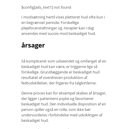
$config[ads_text1] not found
I modsætning hertil vises pletteret hud ofte kun i
en begrænset periode. Forskellige
plejeforanstaltninger og -terapier kan i dag
anvendes med succes mod beskadiget hud.
årsager
Så kompliceret som udseendet og omfanget af en
beskadiget hud kan være, er triggerne lige så
forskellige. Grundlæggende er beskadiget hud
resultatet af overdreven produktion af
fedtudskillelser, der frigøres fra talgkirtlerne.
Denne proces kan for eksempel skabes af årsager,
der ligger i patientens psyke og favoriserer
beskadiget hud. Den individuelle disposition af en
person spiller også en rolle, som ikke bør
undervurderes i forbindelse med udviklingen af ​​
beskadiget hud.