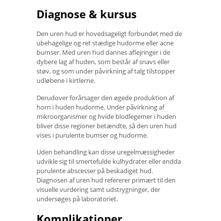
Diagnose & kursus
Den uren hud er hovedsageligt forbundet med de
ubehagelige og ret stædige hudorme eller acne
bumser. Med uren hud dannes aflejringer i de
dybere lag af huden, som består af snavs eller
støv, og som under påvirkning af talg tilstopper
udløbene i kirtlerne.
Derudover forårsager den øgede produktion af
horn i huden hudorme. Under påvirkning af
mikroorganismer og hvide blodlegemer i huden
bliver disse regioner betændte, så den uren hud
vises i purulente bumser og hudorme.
Uden behandling kan disse uregelmæssigheder
udvikle sig til smertefulde kulhydrater eller endda
purulente abscesser på beskadiget hud.
Diagnosen af ​​uren hud refererer primært til den
visuelle vurdering samt udstrygninger, der
undersøges på laboratoriet.
Komplikationer