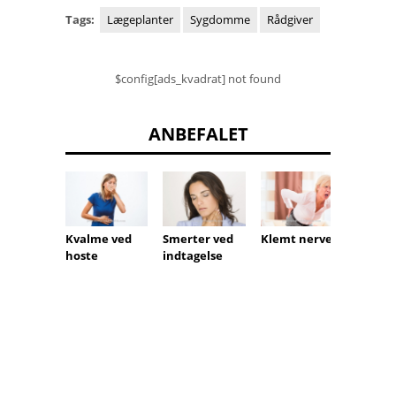
Tags:
Lægeplanter
Sygdomme
Rådgiver
$config[ads_kvadrat] not found
ANBEFALET
Kvalme ved
Smerter ved
Klemt nerve
Magek
hoste
indtagelse