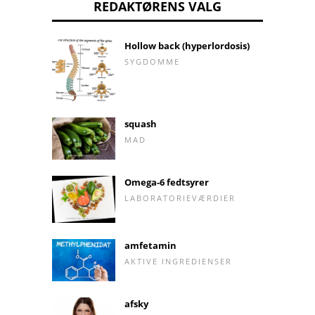
REDAKTØRENS VALG
Hollow back (hyperlordosis)
SYGDOMME
squash
MAD
Omega-6 fedtsyrer
LABORATORIEVÆRDIER
amfetamin
AKTIVE INGREDIENSER
afsky