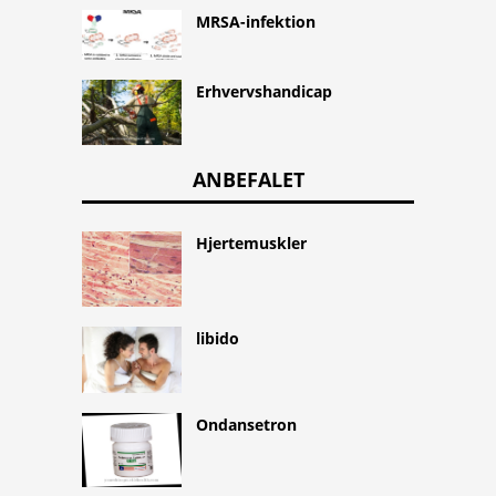
MRSA-infektion
Erhvervshandicap
ANBEFALET
Hjertemuskler
libido
Ondansetron