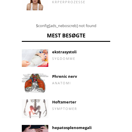
KRPERPROZESSE
$config[ads_neboscreb] not found
MEST BESØGTE
ekstrasystoli
SYGDOMME
Phrenic nerv
ANATOMI
Hoftsmerter
SYMPTOMER
hepatosplenomegali