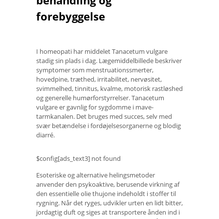
behandling og
forebyggelse
I homeopati har middelet Tanacetum vulgare
stadig sin plads i dag. Lægemiddelbillede beskriver
symptomer som menstruationssmerter,
hovedpine, træthed, irritabilitet, nervøsitet,
svimmelhed, tinnitus, kvalme, motorisk rastløshed
og generelle humørforstyrrelser. Tanacetum
vulgare er gavnlig for sygdomme i mave-
tarmkanalen. Det bruges med succes, selv med
svær betændelse i fordøjelsesorganerne og blodig
diarré.
$config[ads_text3] not found
Esoteriske og alternative helingsmetoder
anvender den psykoaktive, berusende virkning af
den essentielle olie thujone indeholdt i stoffer til
rygning. Når det ryges, udvikler urten en lidt bitter,
jordagtig duft og siges at transportere ånden ind i