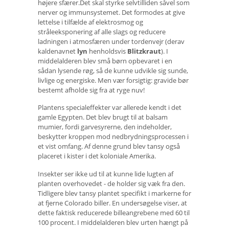
højere sfærer.Det skal styrke selvtilliden såvel som
nerver og immunsystemet. Det formodes at give
lettelse i tilfælde af elektrosmog og
stråleeksponering af alle slags og reducere
ladningen i atmosfæren under tordenvejr (derav
kaldenavnet
lyn
henholdsvis
Blitzkraut
). I
middelalderen blev små børn opbevaret i en
sådan lysende røg, så de kunne udvikle sig sunde,
livlige og energiske. Men vær forsigtig: gravide bør
bestemt afholde sig fra at ryge nuv!
Plantens specialeffekter var allerede kendt i det
gamle Egypten. Det blev brugt til at balsam
mumier, fordi garvesyrerne, den indeholder,
beskytter kroppen mod nedbrydningsprocessen i
et vist omfang. Af denne grund blev tansy også
placeret i kister i det koloniale Amerika.
Insekter ser ikke ud til at kunne lide lugten af ​​
planten overhovedet - de holder sig væk fra den.
Tidligere blev tansy plantet specifikt i markerne for
at fjerne Colorado biller. En undersøgelse viser, at
dette faktisk reducerede billeangrebene med 60 til
100 procent. I middelalderen blev urten hængt på