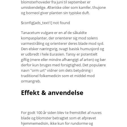
blomsterhoveder fra juni til september er
umiskendelige. Æteriske olier som kamfer, thujone
og borneol giver planten sin typiske duft.
$config[ads_text1] not found
Tanacetum vulgare er en af ​​de såkaldte
kompasplanter, der orienterer sig mod solens
varmestråling og orienterer deres blade mod syd.
Den elsker næringsrig, svagt basisk humusjord og
er udbredt i hele Eurasien. Tansy er potentielt
giftig (mere eller mindre afhængigt af arten) og bør
derfor kun bruges med forsigtighed. Det populære
navn "orm urt" vidner om dets betydning i
traditionel folkemedicin som et middel mod
ormangreb.
Effekt & anvendelse
For godt 100 år siden blev te fremstillet af nuves
blade og blomster betragtet som et afprøvet
hjemmemedisin, ikke kun for rundorme og