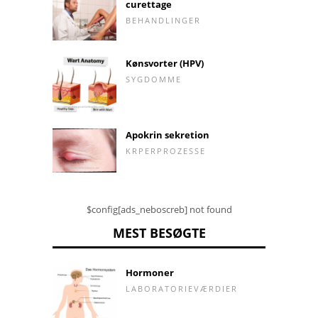
curettage
BEHANDLINGER
Kønsvorter (HPV)
SYGDOMME
Apokrin sekretion
KRPERPROZESSE
$config[ads_neboscreb] not found
MEST BESØGTE
Hormoner
LABORATORIEVÆRDIER