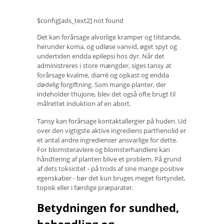
$config[ads_text2] not found
Det kan forårsage alvorlige kramper og tilstande,
herunder koma, og udløse vanvid, øget spyt og
undertiden endda epilepsi hos dyr. Når det
administreres i store mængder, siges tansy at
forårsage kvalme, diarré og opkast og endda
dødelig forgiftning. Som mange planter, der
indeholder thujone, blev det også ofte brugt til
målrettet induktion af en abort.
Tansy kan forårsage kontaktallergier på huden. Ud
over den vigtigste aktive ingrediens parthenolid er
et antal andre ingredienser ansvarlige for dette.
For blomsteravlere og blomsterhandlere kan
håndtering af planten blive et problem. På grund
af dets toksicitet - på trods af sine mange positive
egenskaber - bør det kun bruges meget fortyndet,
topisk eller i færdige præparater.
Betydningen for sundhed,