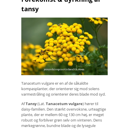
tansy
Tanacetum vulgare er en af ​​de såkaldte
kompasplanter, der orienterer sig mod solens
varmestråling og orienterer deres blade mod syd.
Af
Tansy
(Lat.
Tanacetum vulgare
) hører til
daisy-familien. Den stærkt overvoksne, urteagtige
plante, der er mellem 60 og 130 cm høj, er meget
robust og forbliver grøn selv om vinteren. Dens
mørkegrønne, bundne blade og de lysegule