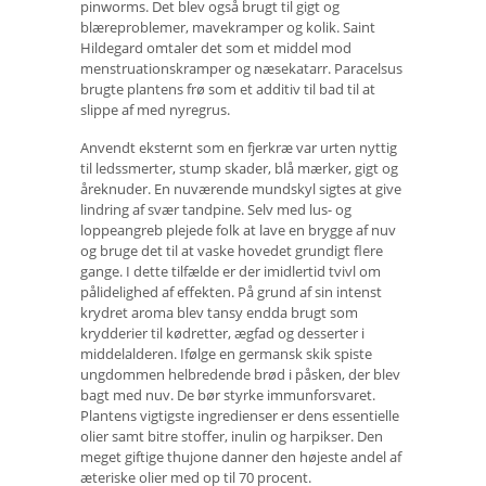
pinworms. Det blev også brugt til gigt og
blæreproblemer, mavekramper og kolik. Saint
Hildegard omtaler det som et middel mod
menstruationskramper og næsekatarr. Paracelsus
brugte plantens frø som et additiv til bad til at
slippe af med nyregrus.
Anvendt eksternt som en fjerkræ var urten nyttig
til ledssmerter, stump skader, blå mærker, gigt og
åreknuder. En nuværende mundskyl sigtes at give
lindring af svær tandpine. Selv med lus- og
loppeangreb plejede folk at lave en brygge af nuv
og bruge det til at vaske hovedet grundigt flere
gange. I dette tilfælde er der imidlertid tvivl om
pålidelighed af effekten. På grund af sin intenst
krydret aroma blev tansy endda brugt som
krydderier til kødretter, ægfad og desserter i
middelalderen. Ifølge en germansk skik spiste
ungdommen helbredende brød i påsken, der blev
bagt med nuv. De bør styrke immunforsvaret.
Plantens vigtigste ingredienser er dens essentielle
olier samt bitre stoffer, inulin og harpikser. Den
meget giftige thujone danner den højeste andel af
æteriske olier med op til 70 procent.