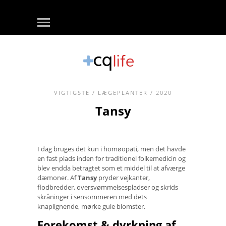
VIGTIGSTE
/
LÆGEPLANTER
/ 2020
Tansy
I dag bruges det kun i homøopati, men det havde
en fast plads inden for traditionel folkemedicin og
blev endda betragtet som et middel til at afværge
dæmoner. Af
Tansy
pryder vejkanter,
flodbredder, oversvømmelsespladser og skrids
skråninger i sensommeren med dets
knaplignende, mørke gule blomster.
Forekomst & dyrkning af