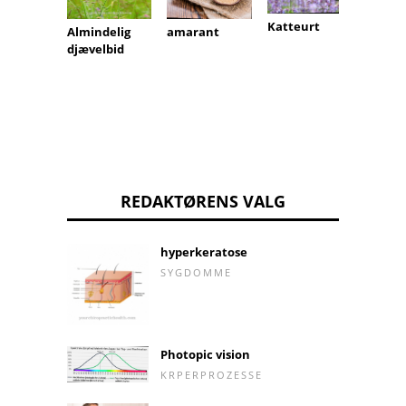
Gips u
Katteurt
amarant
Almindelig
djævelbid
REDAKTØRENS VALG
hyperkeratose
SYGDOMME
Photopic vision
KRPERPROZESSE